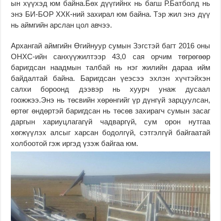
ын хүүхэд юм байна.Бөх дүүгийнх нь багш Р.Батболд нь
энэ БИ-БОР ХХК-ний захирал юм байна. Тэр жил энэ дүү
нь аймгийн арслан цол авчээ.
Архангай аймгийн Өгийнуур сумын Зэгстэй багт 2016 оны
ОНХС-ийн санхүүжилтээр 43,0 сая орчим төгрөгөөр
баригдсан наадмын талбай нь нэг жилийн дараа ийм
байдалтай байна. Баригдсан үеэсээ эхлэн хүчтэйхэн
салхи бороонд дээвэр нь хуурч унаж дусаал
гоожжээ.Энэ нь төсвийн хөрөнгийг үр дүнгүй зарцуулсан,
өртөг өндөртэй баригдсан нь төсөв захирагч сумын засаг
даргын хариуцлагагүй чадваргүй, сум орон нутгаа
хөгжүүлэх алсыг харсан бодолгүй, сэтгэлгүй байгаатай
холбоотой гэж иргэд үзэж байгаа юм.