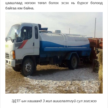
цаашлаад ногоон төгөл болох эсэх нь бүрхэг болоод
байгаа юм байна.
ЗДТГ-ын хашаанд 3 жил ашиглалтгүй сул зогсжээ