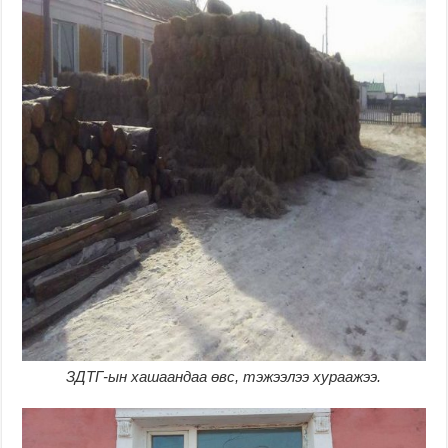
ЗДТГ-ын хашаандаа өвс, тэжээлээ хураажээ.