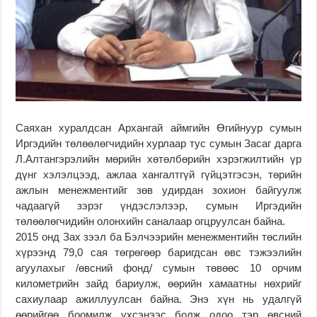
Саяхан хуралдсан Архангай аймгийн Өгийнуур сумын
Иргэдийн төлөөлөгчидийн хурлаар тус сумын Засаг дарга
Л.Алтангэрэлийн мөрийн хөтөлбөрийн хэрэгжилтийн үр
дүнг хэлэлцээд, ажлаа хангалтгүй гүйцэтгэсэн, төрийн
ажлын менежментийг зөв удирдан зохион байгуулж
чадаагүй зэрэг үндэслэлээр, сумын Иргэдийн
төлөөлөгчидийн олонхийн саналаар огцруулсан байна.
2015 онд Зах зээл ба Бэлчээрийн менежментийн төслийн
хүрээнд 79,0 сая төгрөгөөр баригдсан өвс тэжээлийн
агуулахыг /өвсний фонд/ сумын төвөөс 10 орчим
километрийн зайд бариулж, өөрийн хамаатны нөхрийг
сахиулаар ажиллуулсан байна. Энэ хүн нь удалгүй
өөрийгөө боомилж үхсэнээс болж одоо тэр өвсний