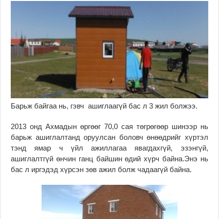
Барьж байгаа нь, гэвч ашиглаагүй бас л 3 жил болжээ.
2013 онд Ахмадын өргөөг 70,0 сая төгрөгөөр шинээр нь
барьж ашиглалтанд оруулсан боловч өнөөдрийг хүртэл
тэнд ямар ч үйл ажиллагаа явагдахгүй, эзэнгүй,
ашиглалтгүй өнчин ганц байшин өдий хүрч байна.Энэ нь
бас л иргэдэд хүрсэн зөв ажил болж чадаагүй байна.