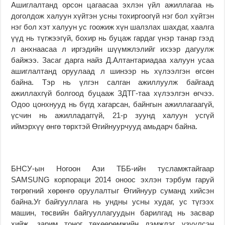
Ашиглалтанд орсон цагаасаа эхлэн үйл ажиллагаа нь
доголдож халуун хүйтэн усны тохиргоогүй нэг бол хүйтэн
нэг бол хэт халуун ус гоожиж хүн шалзлах шахдаг, хаалга
үүд нь түгжээгүй, бохир нь буцаж гардаг үнэр танар гээд
л анхнаасаа л иргэдийн шүүмжлэлийг ихээр дагуулж
байжээ. Засаг дарга найз Д.Алтантариадаа халуун усаа
ашиглалтанд оруулаад л шинээр нь хүлээлгэн өгсөн
байна. Тэр нь үлгэн салган ажиллуулж байгаад
ажиллахгүй болгоод буцааж ЗДТГ-таа хүлээлгэн өгчээ.
Одоо цонхнууд нь бүгд хагарсан, байнгын ажиллагаагүй,
үсчин нь ажилладаггүй, 21-р зуунд халуун усгүй
иймэрхүү өнгө төрхтэй Өгийнуурчууд амьдарч байна.
БНСУ-ын Ногоон Ази ТББ-ийн тусламжтайгаар
SAMSUNG корпораци 2014 оноос эхлэн тэрбум гаруй
төгрөгний хөрөнгө оруулалтыг Өгийнуур суманд хийсэн
байна.Уг байгууллага нь ундны усны худаг, ус түгээх
машин, төсвийн байгууллагуудын барилгад нь засвар
хийж, зарим тоног төхөөрөмжийн дэмжлэг үзүүлсэн