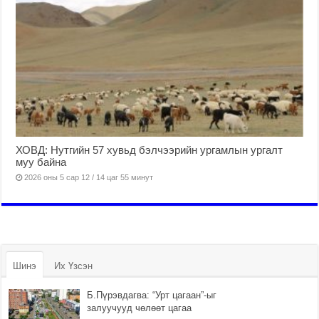
ХОВД: Нутгийн 57 хувьд бэлчээрийн ургамлын ургалт
муу байна
2026 оны 5 сар 12 / 14 цаг 55 минут
Шинэ
Их Үзсэн
Б.Пүрэвдагва: “Урт цагаан”-ыг
залуучууд чөлөөт цагаа