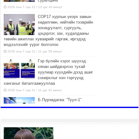
суралцана
2026 оны 7 сар 21 / 13 цаг 43 минут
COP17 хурлын үеэрх замын
хөдөлгөөн, нийтийн тээврийн
зохицуулалт, сургууль,
цэцэрлэг, зах, худалдааны
төвийн ажиллах хуваарийг гаргаж, иргэдэд
мэдээлэхийг үүрэг болголоо
2026 оны 7 сар 21 / 11 цаг 59 минут
Гэр бүлийн хэрэг шүүхэд
хянан шийдвэрлэх тухай
хуулиар хүүхдийн дээд ашиг
сонирхлыг нэн тэргүүнд
хангахыг баталгаажууллаа
2026 оны 7 сар 21 / 11 цаг 42 минут
Б.Пүрэвдагва: “Туул-1”
коллекторыг ашиглалтад
оруулж байж бид гэр
хорооллыг барилгажуулна
2026 оны 7 сар 21 / 10 цаг 15 минут
НИЙСЛЭЛ, АЙМГИЙН
УДИРДЛАГУУДЫН АЖЛЫГ