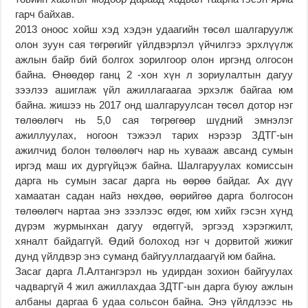
гарч байхав.
2013 оноос хойш хэд хэдэн удаагийн төсөл шалгаруулж
олон зуун сая төгрөгийг үйлдвэрлэл үйчилгээ эрхлүүлж
ажлын байр бий болгох зорилгоор олон иргэнд олгосон
байна. Өнөөдөр ганц 2 -хон хүн л зориулалтын дагуу
зээлээ ашиглаж үйл ажиллагаагаа эрхэлж байгаа юм
байна. жишээ нь 2017 онд шалгаруулсан төсөл дотор нэг
төлөөлөгч нь 5,0 сая төгрөгөөр шүдний эмнэлэг
ажиллуулах, ногоон тэжээл тарих нэрээр ЗДТГ-ын
ажилчид болон төлөөлөгч нар нь хувааж авсанд сумын
иргэд маш их дургүйцэж байна. Шалгаруулах комиссын
дарга нь сумын засаг дарга нь өөрөө байдаг. Ах дүү
хамаатан садан найз нөхдөө, өөрийгөө дарга болгосон
төлөөлөгч нартаа энэ зээлээс өгдөг, юм хийх гэсэн хүнд
дүрэм журмынхан дагуу өгдөггүй, эргээд хэрэгжилт,
хяналт байдаггүй. Өдий болоход нэг ч дорвитой жижиг
дунд үйлдвэр энэ суманд байгууллагдаагүй юм байна.
Засаг дарга Л.Алтангэрэл нь удирдан зохион байгуулах
чадваргүй 4 жил ажиллахдаа ЗДТГ-ын дарга буюу ажлын
албаны даргаа 6 удаа сольсон байна. Энэ үйлдлээс нь