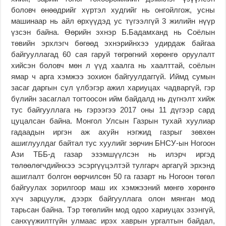
боловч өнөөдрийг хүртэл худгийг нь онгойлгож, усны
машинаар нь айл өрхүүдэд ус түгээлгүй 3 жилийн нүүр
үзсэн байна. Өөрийн эхнэр Б.Бадамханд нь Соёлын
төвийн эрхлэгч бөгөөд эхнэрийнхээ удирдаж байгаа
байгууллагад 60 сая гаруй төгрөгний хөрөнгө оруулалт
хийсэн боловч мөн л үүд хаалга нь хаалттай, соёлын
ямар ч арга хэмжээ зохион байгуулдаггүй. Иймд сумын
засаг даргын сул үлбэгэр ажил хариуцах чадваргүй, гэр
бүлийн засаглал тогтоосон ийм байдалд нь дүгнэлт хийж
тус байгууллага нь гэрээгээ 2017 оны 11 дүгээр сард
цуцалсан байна. Монгол Улсын Газрын тухай хуулиар
гадаадын иргэн аж ахуйн нэгжид газрыг зөвхөн
ашиглуулдаг байтал тус хуулийг зөрчин БНСУ-ын Ногоон
Ази ТББ-д газар эзэмшүүлсэн нь илэрч иргэд
төлөөлөгчдийнхээ эсэргүүцэлтэй тулгарч аргагүй эрхэнд
ашиглалт болгон өөрчилсөн 50 га газарт нь Ногоон төгөл
байгуулах зорилгоор маш их хэмжээний мөнгө хөрөнгө
хүч зарцуулж, дээрх байгууллага олон мянган мод
тарьсан байна. Тэр төгөлийн мод одоо хариуцах эзэнгүй,
санхүүжилтгүйн улмаас ирэх хаврын ургалтын байдал,