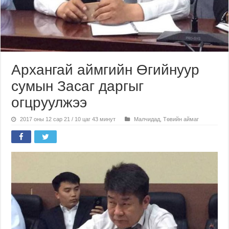
Архангай аймгийн Өгийнуур
сумын Засаг даргыг
огцруулжээ
2017 оны 12 сар 21 / 10 цаг 43 минут
Малчидад
,
Төвийн аймаг