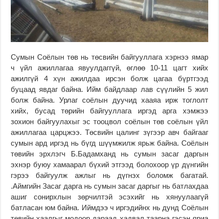
Сумын Соёлын төв нь төсвийн байгууллага хэрнээ ямар
ч үйл ажиллагаа явуулдаггүй, өглөө 10-11 цагт хийх
ажилгүй 4 хүн ажилдаа ирсэн болж цагаа бүртгээд
буцаад явдаг байна. Ийм байдлаар лав сүүлийн 5 жил
болж байна. Урлаг соёлын дуучид хааяа ирж тоглолт
хийх, бусад төрийн байгууллага иргэд арга хэмжээ
зохион байгуулахыг эс тооцвол соёлын төв соёлын үйл
ажиллагаа царцжээ. Төсвийн цалинг зүгээр авч байгааг
сумын ард иргэд нь бүгд шүүмжилж ярьж байна. Соёлын
төвийн эрхлэгч Б.Бадамханд нь сумын засаг даргын
эхнэр буюу хамаарал бүхий этгээд болохоор үр дүнгийн
гэрээ байгуулж ажлыг нь дүгнэх боломж багатай.
.Аймгийн Засаг дарга нь сумын засаг даргыг нь батлахдаа
ашиг сонирхлын зөрчилтэй эсэхийг нь хянуулаагүй
батласан юм байна. Иймдээ ч иргэдийнх нь дунд Соёлын
төвийн хаалгыг модоор дараад хадвал таарна гэсэн яриа