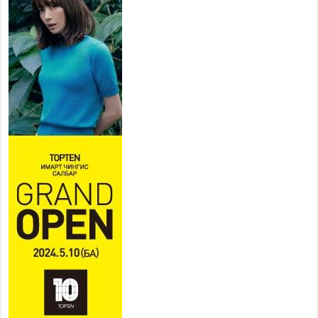
ХҮНД СУРТЛЫГ БУУРУУЛЖ,
ИРГЭД, АЖ АХУЙН НЭГЖИЙН
АЧААГ ХЭРХЭН ХӨНГӨЛСНӨӨР ДҮГНЭНЭ
2026 оны 7 сар 21 / 10 цаг 09 минут
Байнгын хорооны дарга
М.Мандхай Цөлжилттэй
тэмцэх тухай НҮБ-ын
конвенцын талуудын 17 дугаар
бага хурал (СОР17)-ын бэлтгэл ажлын явцтай
танилцлаа
2026 оны 7 сар 21 / 10 цаг 03 минут
Б.Пүрэвдагва: Бүтээн байгуулалтын аливаа
ажил инженерийн хангамжийн байгууллагуудын
уялдаа холбоогүйгээс саатах ёсгүй
2026 оны 7 сар 20 / 17 цаг 21 минут
“Сэлбэ 20 минутын хот” төслийн анхны 12
давхар барилгын үндсэн карказ, цутгалтын ажил
дууслаа
2026 оны 7 сар 20 / 17 цаг 17 минут
Мопед, скүүтер, тэдгээртэй адилтгах үзүүлэлт
бүхий тээврийн хэрэгсэлтэй холбоотой