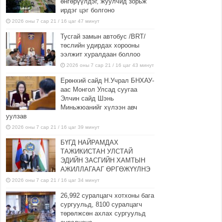
өнгөрүүлдэг, жуулчид зорьж
ирдэг цэг болгоно
2026 оны 7 сар 21 / 16 цаг 47 минут
Тусгай замын автобус /BRT/
төслийн удирдах хорооны
ээлжит хуралдаан боллоо
2026 оны 7 сар 21 / 16 цаг 43 минут
Ерөнхий сайд Н.Учрал БНХАУ-
аас Монгол Улсад суугаа
Элчин сайд Шэнь
Миньжюанийг хүлээн авч
уулзав
2026 оны 7 сар 21 / 16 цаг 39 минут
БҮГД НАЙРАМДАХ
ТАЖИКИСТАН УЛСТАЙ
ЭДИЙН ЗАСГИЙН ХАМТЫН
АЖИЛЛАГААГ ӨРГӨЖҮҮЛНЭ
2026 оны 7 сар 21 / 16 цаг 34 минут
26,992 суралцагч хотхоны бага
сургуульд, 8100 суралцагч
төрөлжсөн ахлах сургуульд