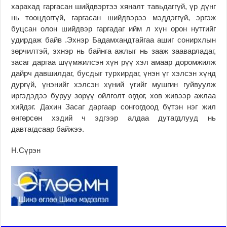
харахад гаргасан шийдвэртээ хяналт тавьдаггүй, үр дүнг
нь тооцдоггүй, гаргасан шийдвэрээ мэддэггүй, эргэж
буцсан олон шийдвэр гаргадаг ийм л хүн орон нутгийг
удирдаж байв .Эхнэр Бадамхандтайгаа ашиг сонирхлын
зөрчилтэй, эхнэр нь байнга ажлыг нь зааж зааварладаг,
засаг даргаа шүүмжилсэн хүн рүү хэл амаар доромжилж
дайрч давшилдаг, бусдыг турхирдаг, үнэн үг хэлсэн хүнд
дургүй, үнэнийг хэлсэн хүний үгийг мушгин гуйвуулж
иргэдэдээ буруу зөрүү ойлголт өгдөг, хов живээр ажлаа
хийдэг. Дахин Засаг даргаар сонгогдоод бүтэн нэг жил
өнгөрсөн хэдий ч эдгээр алдаа дутагдлууд нь
давтагдсаар байжээ.
Н.Сүрэн