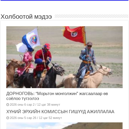
Холбоотой мэдээ
ДОРНОГОВЬ: “Морьтон монголжин” жагсаалаар өв
соёлоо түгээлээ
2026 оны 6 сар 2 / 12 цаг 38 минут
ХҮНИЙ ЭРХИЙН КОМИССЫН ГИШҮҮД АЖИЛЛАЛАА
2026 оны 5 сар 26 / 12 цаг 52 минут