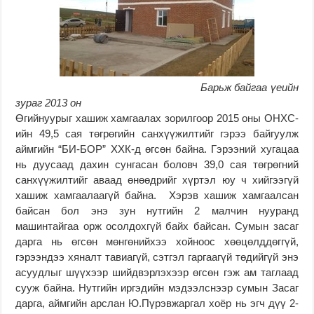
Барьж байгаа үеийн
зураг 2013 он
Өгийнуурыг хашиж хамгаалах зорилгоор 2015 оны ОНХС-
ийн 49,5 сая төгрөгийн санхүүжилтийг гэрээ байгуулж
аймгийн “БИ-БОР” ХХК-д өгсөн байна. Гэрээний хугацаа
нь дуусаад дахин сунгасан боловч 39,0 сая төгрөгний
санхүүжилтийг аваад өнөөдрийг хүртэл юу ч хийгээгүй
хашиж хамгаалаагүй байна. Хэрэв хашиж хамгаалсан
байсан бол энэ зун нутгийн 2 малчин нууранд
машинтайгаа орж осолдохгүй байх байсан. Сумын засаг
дарга нь өгсөн мөнгөнийхээ хойноос хөөцөлддөггүй,
гэрээндээ хяналт тавиагүй, сэтгэл гаргаагүй төдийгүй энэ
асуудлыг шүүхээр шийдвэрлэхээр өгсөн гэж ам таглаад
сууж байна. Нутгийн иргэдийн мэдээлснээр сумын Засаг
дарга, аймгийн арслан Ю.Пүрэвжаргал хоёр нь эгч дүү 2-