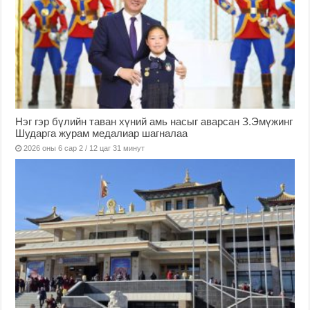
Нэг гэр бүлийн таван хүний амь насыг аварсан З.Эмүжинг
Шударга журам медалиар шагналаа
2026 оны 6 сар 2 / 12 цаг 31 минут