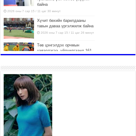
байна
2026 оны 7 сар 15 / 11 цаг 30 минут
Хүчит бөхийн барилдааны
тавын даваа үргэлжилж байна
2026 оны 7 сар 15 / 11 цаг 26 минут
Төв цэнгэлдэх орчмын
цэвэрлэгээ, үйлчилгээнд 161
ажилтан, 27 техниктэй
ажиллаж байна
2026 оны 7 сар 15 / 11 цаг 22 минут
Наадмын амралтын өдрүүдэд
нийслэлийн эрүүл мэндийн
байгууллагууд дараах
хуваарийн дагуу ажиллана
2026 оны 7 сар 15 / 11 цаг 18 минут
Үндэсний их баяр наадам
эхэллээ
2026 оны 7 сар 15 / 11 цаг 14 минут
Үер усны аюулаас сэргийлж, нийслэлийн Онцгой