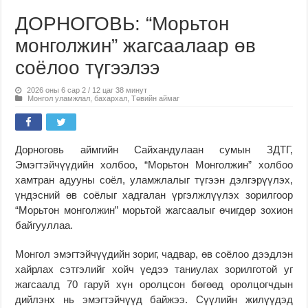
ДОРНОГОВЬ: “Морьтон
монголжин” жагсаалаар өв
соёлоо түгээлээ
2026 оны 6 сар 2 / 12 цаг 38 минут
Монгол уламжлал, бахархал
,
Төвийн аймаг
Дорноговь аймгийн Сайхандулаан сумын ЗДТГ,
Эмэгтэйчүүдийн холбоо, “Морьтон Монголжин” холбоо
хамтран адууны соёл, уламжлалыг түгээн дэлгэрүүлэх,
үндэсний өв соёлыг хадгалан үргэлжлүүлэх зорилгоор
“Морьтон монголжин” морьтой жагсаалыг өчигдөр зохион
байгууллаа.
Монгол эмэгтэйчүүдийн зориг, чадвар, өв соёлоо дээдлэн
хайрлах сэтгэлийг хойч үедээ таниулах зорилготой уг
жагсаалд 70 гаруй хүн оролцсон бөгөөд оролцогчдын
дийлэнх нь эмэгтэйчүүд байжээ. Сүүлийн жилүүдэд