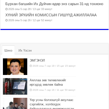
Бурхан багшийн Их Дүйчин өдөр энэ сарын 31-нд тохионо
2026 оны 5 сар 28 / 13 цаг 33 минут
ХҮНИЙ ЭРХИЙН КОМИССЫН ГИШҮҮД АЖИЛЛАЛАА
2026 оны 5 сар 26 / 12 цаг 52 минут
Шинэ
Их Үзсэн
ЭМГЭНЭЛ
2026 оны 7 сар 19 / 15 цаг 15 минут
Аяллаа зөв төлөвлөхийг
иргэдэд зөвлөж байна
2026 оны 7 сар 16 / 11 цаг 50 минут
Үер усны болзошгүй аюулаас
сэргийлж, холбогдох
байгууллагууд өндөржүүлсэн