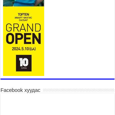
байдлын газрын 162 алба хаагч үүрэг гүйцэтгэж
байна
2026 оны 7 сар 15 / 11 цаг 07 минут
Үндэсний их сурын харваанд 850 харваач цэц
мэргэнээ сорьж байна
2026 оны 7 сар 15 / 11 цаг 03 минут
Төв цэнгэлдэхийн эргэн тойронд
2026 оны 7 сар 15 / 10 цаг 58 минут
Үндэсний их баяр наадмын шагайн харваа
насанд хүрэгчдийн багийн харваагаар
үргэлжилж байна
2026 оны 7 сар 15 / 10 цаг 52 минут
Үндэсний их баяр наадмын хүчит бөхийн
барилдаан эхэллээ
2026 оны 7 сар 15 / 10 цаг 46 минут
Facebook хуудас
Үндэсний хувцасны өдрийг тохиолдуулан
“Дээлтэй монгол наадам” боллоо
2026 оны 7 сар 15 / 10 цаг 41 минут
МОНГОЛ УЛСЫН ЕРӨНХИЙ САЙД Н.УЧРАЛ