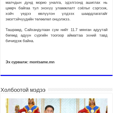
малчдын дунд морио уналга, эдэлгээнд ашиглах нь
цөөрч байгаа тул энэхүү уламжлалт соёлыг сэргээж,
хойч үедээ өвлүүлэн үлдээх шаардлагатайг
эмэгтэйчүүдийн төлөөлөл онцолжээ.
Ташрамд, Сайхандулаан сум нийт 11.7 мянган адуутай
бөгөөд адуун сүргийн тоогоор аймагтаа эхний тавд
бичигдэж байна.
Эх сурвалж: montsame.mn
Холбоотой мэдээ