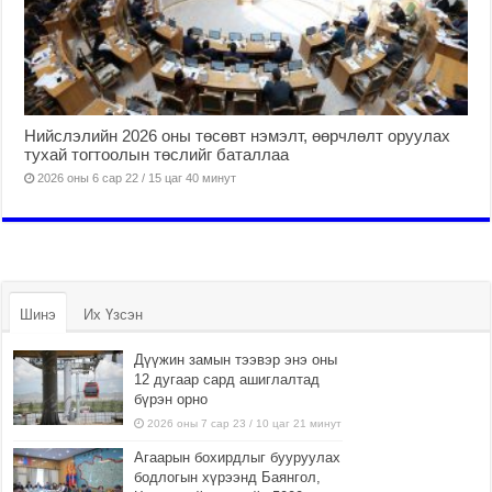
Нийслэлийн 2026 оны төсөвт нэмэлт, өөрчлөлт оруулах
тухай тогтоолын төслийг баталлаа
2026 оны 6 сар 22 / 15 цаг 40 минут
Шинэ
Их Үзсэн
Дүүжин замын тээвэр энэ оны
12 дугаар сард ашиглалтад
бүрэн орно
2026 оны 7 сар 23 / 10 цаг 21 минут
Агаарын бохирдлыг бууруулах
бодлогын хүрээнд Баянгол,