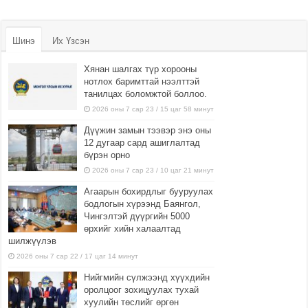
Шинэ
Их Үзсэн
Хянан шалгах түр хорооны
нотлох баримттай нээлттэй
танилцах боломжтой боллоо.
2026 оны 7 сар 23 / 15 цаг 58 минут
Дүүжин замын тээвэр энэ оны
12 дугаар сард ашиглалтад
бүрэн орно
2026 оны 7 сар 23 / 10 цаг 21 минут
Агаарын бохирдлыг бууруулах
бодлогын хүрээнд Баянгол,
Чингэлтэй дүүргийн 5000
өрхийг хийн халаалтад
шилжүүлэв
2026 оны 7 сар 22 / 17 цаг 14 минут
Нийгмийн сүлжээнд хүүхдийн
оролцоог зохицуулах тухай
хуулийн төслийг өргөн