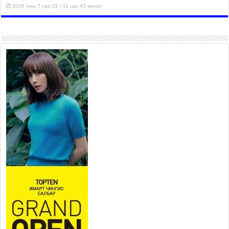
2026 оны 7 сар 22 / 11 цаг 43 минут
“4 улирлын турш үйл
ажиллагаа явуулах
боломжтой-Хүүхэд хөгжүүлэх
төв” байгуулах төсөлд төр,
хувийн хэвшлийн түншлэлийн хүрээнд хамтран
ажиллахыг урьж байна
2026 оны 7 сар 22 / 9 цаг 28 минут
Б.Пүрэвдагва: “Урт цагаан”-ыг
залуучууд чөлөөт цагаа
өнгөрүүлдэг, жуулчид зорьж
ирдэг цэг болгоно
2026 оны 7 сар 21 / 16 цаг 47 минут
Тусгай замын автобус /BRT/ төслийн удирдах
хорооны ээлжит хуралдаан боллоо
2026 оны 7 сар 21 / 16 цаг 43 минут
Ерөнхий сайд Н.Учрал БНХАУ-аас Монгол Улсад
суугаа Элчин сайд Шэнь Миньжюанийг хүлээн
авч уулзав
2026 оны 7 сар 21 / 16 цаг 39 минут