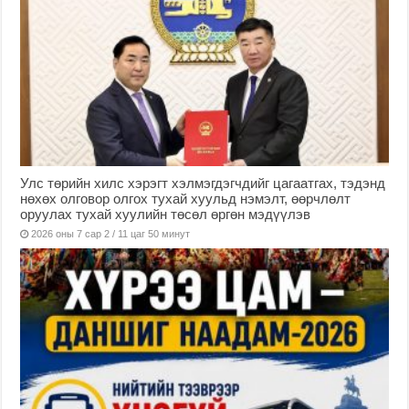
Улс төрийн хилс хэрэгт хэлмэгдэгчдийг цагаатгах, тэдэнд
нөхөх олговор олгох тухай хуульд нэмэлт, өөрчлөлт
оруулах тухай хуулийн төсөл өргөн мэдүүлэв
2026 оны 7 сар 2 / 11 цаг 50 минут