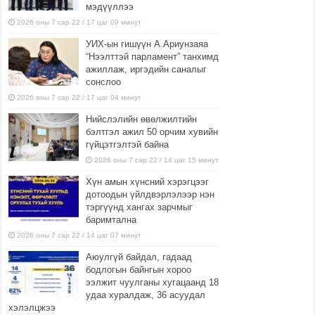
мэдүүллээ
2026 оны 7 сар 22 / 17 цаг 09 минут
УИХ-ын гишүүн А.Ариунзаяа
“Нээлттэй парламент” танхимд
ажиллаж, иргэдийн саналыг
сонслоо
2026 оны 7 сар 22 / 17 цаг 04 минут
Нийслэлийн өвөлжилтийн
бэлтгэл ажил 50 орчим хувийн
гүйцэтгэлтэй байна
2026 оны 7 сар 22 / 14 цаг 15 минут
Хүн амын хүнсний хэрэгцээг
дотоодын үйлдвэрлэлээр нэн
тэргүүнд хангах зарчмыг
баримтална
2026 оны 7 сар 22 / 14 цаг 07 минут
Аюулгүй байдал, гадаад
бодлогын байнгын хороо
ээлжит чуулганы хугацаанд 18
удаа хуралдаж, 36 асуудал
хэлэлцжээ