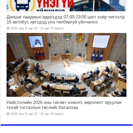
Даншиг наадмын өдрүүдэд 07:00-23:00 цагт хоёр чиглэлд
16 автобус иргэдэд үнэ төлбөргүй үйлчилнэ
2026 оны 6 сар 25 / 14 цаг 27 минут
Нийслэлийн 2026 оны төсөвт нэмэлт, өөрчлөлт оруулах
тухай тогтоолын төслийг баталлаа
2026 оны 6 сар 22 / 15 цаг 40 минут