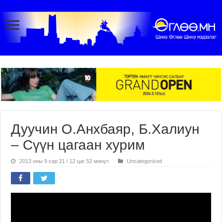
Дуучин О.Анхбаяр, Б.Халиун
– Сүүн цагаан хурим
2013 оны 9 сар 21 / 12 цаг 52 минут
Uncategorized