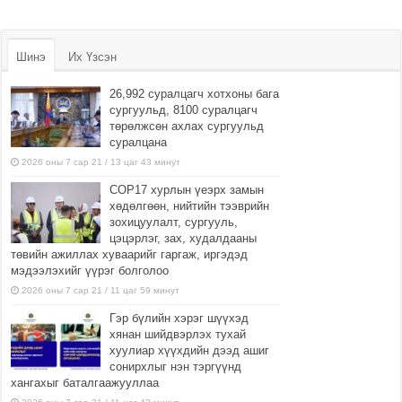
Шинэ
Их Үзсэн
26,992 суралцагч хотхоны бага
сургуульд, 8100 суралцагч
төрөлжсөн ахлах сургуульд
суралцана
2026 оны 7 сар 21 / 13 цаг 43 минут
COP17 хурлын үеэрх замын
хөдөлгөөн, нийтийн тээврийн
зохицуулалт, сургууль,
цэцэрлэг, зах, худалдааны
төвийн ажиллах хуваарийг гаргаж, иргэдэд
мэдээлэхийг үүрэг болголоо
2026 оны 7 сар 21 / 11 цаг 59 минут
Гэр бүлийн хэрэг шүүхэд
хянан шийдвэрлэх тухай
хуулиар хүүхдийн дээд ашиг
сонирхлыг нэн тэргүүнд
хангахыг баталгаажууллаа