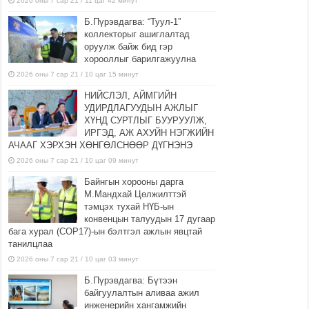
2026 оны 7 сар 21 / 11 цаг 42 минут
Б.Пүрэвдагва: “Туул-1”
коллекторыг ашиглалтад
оруулж байж бид гэр
хорооллыг барилгажуулна
2026 оны 7 сар 21 / 10 цаг 15 минут
НИЙСЛЭЛ, АЙМГИЙН
УДИРДЛАГУУДЫН АЖЛЫГ
ХҮНД СУРТЛЫГ БУУРУУЛЖ,
ИРГЭД, АЖ АХУЙН НЭГЖИЙН
АЧААГ ХЭРХЭН ХӨНГӨЛСНӨӨР ДҮГНЭНЭ
2026 оны 7 сар 21 / 10 цаг 09 минут
Байнгын хорооны дарга
М.Мандхай Цөлжилттэй
тэмцэх тухай НҮБ-ын
конвенцын талуудын 17 дугаар
бага хурал (СОР17)-ын бэлтгэл ажлын явцтай
танилцлаа
2026 оны 7 сар 21 / 10 цаг 03 минут
Б.Пүрэвдагва: Бүтээн
байгуулалтын аливаа ажил
инженерийн хангамжийн