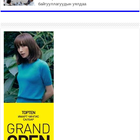
байгууллагуудын уялдаа
холбоогүйгээс саатах ёсгүй
2026 оны 7 сар 20 / 17 цаг 21 минут
“Сэлбэ 20 минутын хот”
төслийн анхны 12 давхар
барилгын үндсэн карказ,
цутгалтын ажил дууслаа
2026 оны 7 сар 20 / 17 цаг 17 минут
Мопед, скүүтер, тэдгээртэй
адилтгах үзүүлэлт бүхий
тээврийн хэрэгсэлтэй
холбоотой нийслэлийн засаг
дарга захирамж гаргалаа
2026 оны 7 сар 20 / 17 цаг 11 минут
Төв цэвэрлэх байгууламжид хоногт дунджаар 3
тонн хатуу хог хаягдал ирж байна
2026 оны 7 сар 20 / 12 цаг 06 минут
“Эхийн алдар” одонгийн шаардлагыг
хөнгөрүүллээ
2026 оны 7 сар 20 / 11 цаг 51 минут