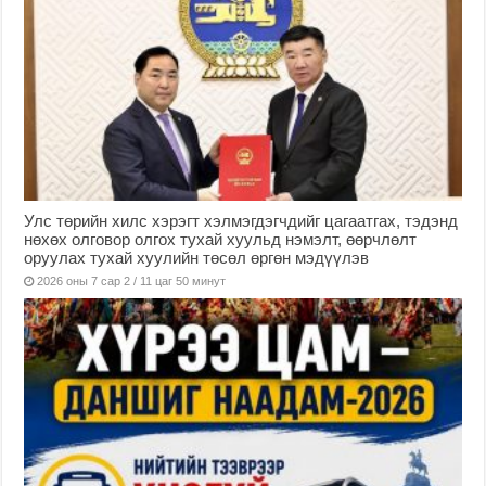
Улс төрийн хилс хэрэгт хэлмэгдэгчдийг цагаатгах, тэдэнд
нөхөх олговор олгох тухай хуульд нэмэлт, өөрчлөлт
оруулах тухай хуулийн төсөл өргөн мэдүүлэв
2026 оны 7 сар 2 / 11 цаг 50 минут