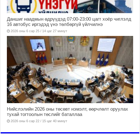
Даншиг наадмын өдрүүдэд 07:00-23:00 цагт хоёр чиглэлд
16 автобус иргэдэд үнэ төлбөргүй үйлчилнэ
2026 оны 6 сар 25 / 14 цаг 27 минут
Нийслэлийн 2026 оны төсөвт нэмэлт, өөрчлөлт оруулах
тухай тогтоолын төслийг баталлаа
2026 оны 6 сар 22 / 15 цаг 40 минут