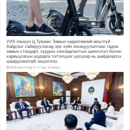
УИХ гишүүн Ц.Туваан: Замын хөдөлгөөний аюулгүй
байдлыг сайжруулахад эрх зүйн зохицуулалтаас гадна
замын стандарт, хурдны хязгаарлалтын шинэчлэл болон
хариуцлагын шударга тогтолцоог цогцоор нь шийдвэрлэх
шаардлагатайг онцоллоо.
2026 оны 6 сар 4 / 17 цаг 10 минут