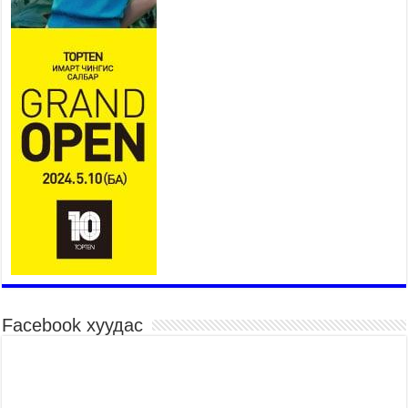
Шагайн харвааны насанд хүрэгчдийн багийн
төрөлд 106 багийн 848 харваач өрсөлдөж,
шилдгүүд шалгарав
2026 оны 7 сар 15 / 11 цаг 45 минут
Үндэсний их баяр наадмын сур харвааны
шагналыг нийслэлийн Засаг дарга бөгөөд
Улаанбаатар хотын Захирагч Б.Пүрэвдагва
гардууллаа
2026 оны 7 сар 15 / 11 цаг 41 минут
Нийслэлийн Эрүүл мэндийн газраас 45 баг
иргэдэд тусламж, үйлчилгээ үзүүлж байна
2026 оны 7 сар 15 / 11 цаг 30 минут
Хүчит бөхийн барилдааны тавын даваа
үргэлжилж байна
2026 оны 7 сар 15 / 11 цаг 26 минут
Facebook хуудас
Төв цэнгэлдэх орчмын цэвэрлэгээ, үйлчилгээнд
161 ажилтан, 27 техниктэй ажиллаж байна
2026 оны 7 сар 15 / 11 цаг 22 минут
Наадмын амралтын өдрүүдэд нийслэлийн эрүүл