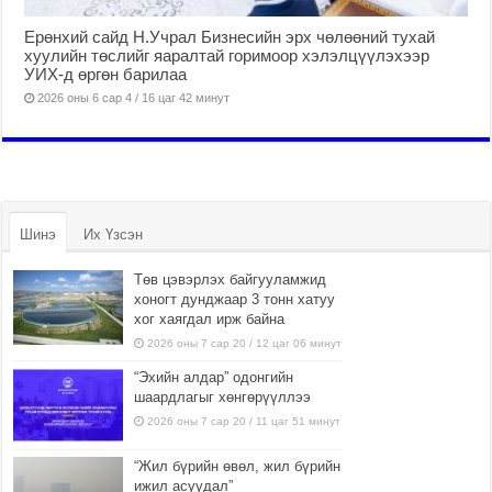
Ерөнхий сайд Н.Учрал Бизнесийн эрх чөлөөний тухай
хуулийн төслийг яаралтай горимоор хэлэлцүүлэхээр
УИХ-д өргөн барилаа
2026 оны 6 сар 4 / 16 цаг 42 минут
Шинэ
Их Үзсэн
Төв цэвэрлэх байгууламжид
хоногт дунджаар 3 тонн хатуу
хог хаягдал ирж байна
2026 оны 7 сар 20 / 12 цаг 06 минут
“Эхийн алдар” одонгийн
шаардлагыг хөнгөрүүллээ
2026 оны 7 сар 20 / 11 цаг 51 минут
“Жил бүрийн өвөл, жил бүрийн
ижил асуудал”