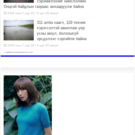
сэрэмжлэхийг нийслэлийн
Онцгой байдлын газраас анхааруулж байна
2026 оны 7 сар 20 / 9 цаг 09 минут
311 алба хаагч, 119 техник
хэрэгсэлтэй ажиллаж үер
усны аюул, болзошгүй
эрсдэлээс сэргийлж байна
2026 оны 7 сар 20 / 9 цаг 05 минут
Аяллаа зөв төлөвлөхийг
иргэдэд зөвлөж байна
2026 оны 7 сар 16 / 11 цаг 50 минут
Үер усны болзошгүй аюулаас
сэргийлж, холбогдох
байгууллагууд өндөржүүлсэн
бэлэн байдалд ажиллаж байна
2026 оны 7 сар 15 / 13 цаг 06 минут
Монгол адууны үнэ цэнийг
дэлхийд сурталчлах “Дэлхийн
адууны өдөр”-т 15000 морьтон
оролцож байна
2026 оны 7 сар 15 / 11 цаг 51 минут