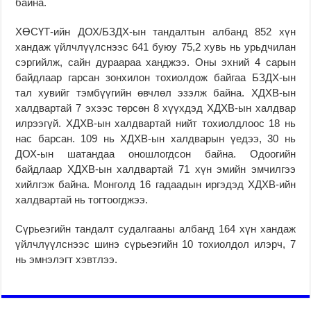
байна.
ХӨСҮТ-ийн ДОХ/БЗДХ-ын тандалтын албанд 852 хүн
хандаж үйлчлүүлснээс 641 буюу 75,2 хувь нь урьдчилан
сэргийлж, сайн дураараа ханджээ. Оны эхний 4 сарын
байдлаар гарсан зонхилон тохиолдож байгаа БЗДХ-ын
тал хувийг тэмбүүгийн өвчлөл эзэлж байна. ХДХВ-ын
халдвартай 7 эхээс төрсөн 8 хүүхдэд ХДХВ-ын халдвар
илрээгүй. ХДХВ-ын халдвартай нийт тохиолдлоос 18 нь
нас барсан. 109 нь ХДХВ-ын халдварын үедээ, 30 нь
ДОХ-ын шатандаа оношлогдсон байна. Одоогийн
байдлаар ХДХВ-ын халдвартай 71 хүн эмийн эмчилгээ
хийлгэж байна. Монголд 16 гадаадын иргэдэд ХДХВ-ийн
халдвартай нь тогтоогджээ.
Сүрьеэгийн тандалт судалгааны албанд 164 хүн хандаж
үйлчлүүлснээс шинэ сүрьеэгийн 10 тохиолдол илэрч, 7
нь эмнэлэгт хэвтлээ.