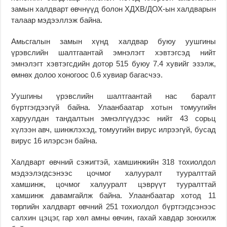
замын халдварт өвчнүүд болон ХДХВ/ДОХ-ын халдварын
талаар мэдээллэж байна.
Амьсгалын замын хүнд халдвар буюу уушгины
үрэвслийн шалтгаантай эмнэлэгт хэвтэгсэд нийт
эмнэлэгт хэвтэгсдийн дотор 515 буюу 7.4 хувийг эзэлж,
өмнөх долоо хоногоос 0.6 хувиар багасчээ.
Уушгины үрэвслийн шалтгаантай нас баралт
бүртгэгдээгүй байна. Улаанбаатар хотын томуугийн
харуулдан тандалтын эмнэлгүүдээс нийт 43 сорьц
хүлээн авч, шинжлэхэд, томуугийн вирус илрээгүй, бусад
вирус 16 илэрсэн байна.
Халдварт өвчний сэжигтэй, хамшинжийн 318 тохиолдол
мэдээлэгдсэнээс цочмог халууралт тууралттай
хамшинж, цочмог халууралт цэврүүт тууралттай
хамшинж давамгайлж байна. Улаанбаатар хотод 11
төрлийн халдварт өвчний 251 тохиолдол бүртгэгдсэнээс
салхин цэцэг, гар хөл амны өвчин, гахай хавдар зонхилж