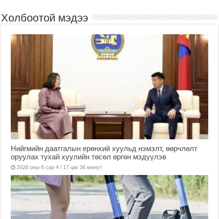
Холбоотой мэдээ
Нийгмийн даатгалын ерөнхий хуульд нэмэлт, өөрчлөлт
оруулах тухай хуулийн төсөл өргөн мэдүүлэв
2026 оны 6 сар 4 / 17 цаг 36 минут