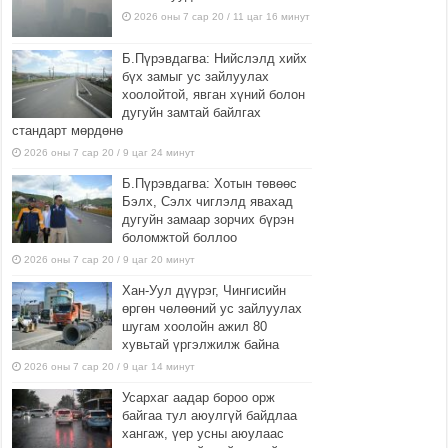
2026 оны 7 сар 20 / 11 цаг 16 минут
Б.Пүрэвдагва: Нийслэлд хийх
бүх замыг ус зайлуулах
хоолойтой, явган хүний болон
дугуйн замтай байлгах
стандарт мөрдөнө
2026 оны 7 сар 20 / 9 цаг 24 минут
Б.Пүрэвдагва: Хотын төвөөс
Бэлх, Сэлх чиглэлд явахад
дугуйн замаар зорчих бүрэн
боломжтой боллоо
2026 оны 7 сар 20 / 9 цаг 20 минут
Хан-Уул дүүрэг, Чингисийн
өргөн чөлөөний ус зайлуулах
шугам хоолойн ажил 80
хувьтай үргэлжилж байна
2026 оны 7 сар 20 / 9 цаг 14 минут
Усархаг аадар бороо орж
байгаа тул аюулгүй байдлаа
хангаж, үер усны аюулаас