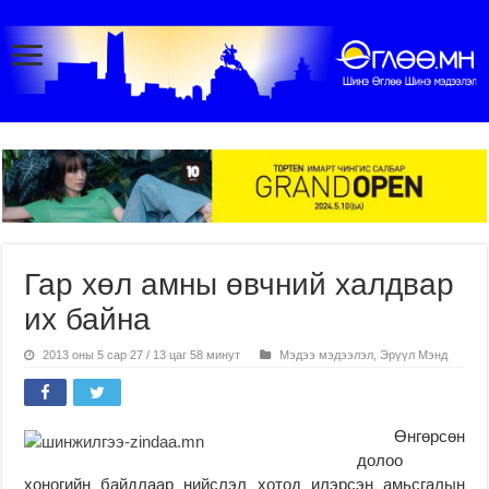
Гар хөл амны өвчний халдвар
их байна
2013 оны 5 сар 27 / 13 цаг 58 минут
Мэдээ мэдээлэл
,
Эрүүл Мэнд
Өнгөрсөн
долоо
хоногийн байдлаар нийслэл хотод илэрсэн амьсгалын