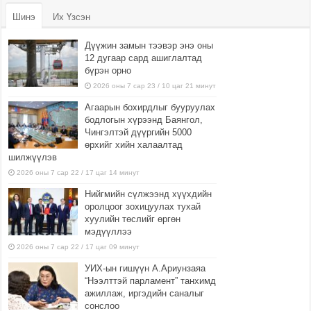
Шинэ
Их Үзсэн
Дүүжин замын тээвэр энэ оны
12 дугаар сард ашиглалтад
бүрэн орно
2026 оны 7 сар 23 / 10 цаг 21 минут
Агаарын бохирдлыг бууруулах
бодлогын хүрээнд Баянгол,
Чингэлтэй дүүргийн 5000
өрхийг хийн халаалтад
шилжүүлэв
2026 оны 7 сар 22 / 17 цаг 14 минут
Нийгмийн сүлжээнд хүүхдийн
оролцоог зохицуулах тухай
хуулийн төслийг өргөн
мэдүүллээ
2026 оны 7 сар 22 / 17 цаг 09 минут
УИХ-ын гишүүн А.Ариунзаяа
“Нээлттэй парламент” танхимд
ажиллаж, иргэдийн саналыг
сонслоо