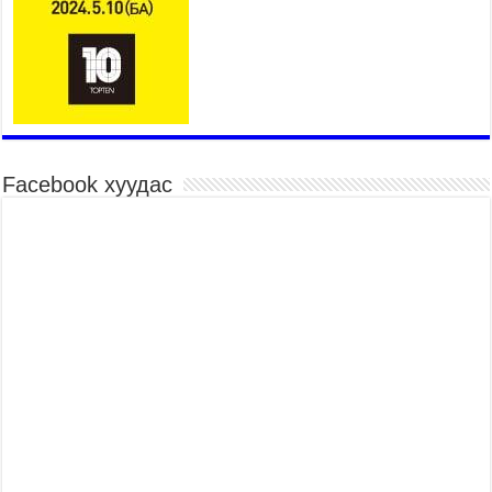
суралцагч төрөлжсөн ахлах сургуульд
суралцана
2026 оны 7 сар 21 / 13 цаг 43 минут
COP17 хурлын үеэрх замын хөдөлгөөн, нийтийн
тээврийн зохицуулалт, сургууль, цэцэрлэг, зах,
худалдааны төвийн ажиллах хуваарийг гаргаж,
иргэдэд мэдээлэхийг үүрэг болголоо
2026 оны 7 сар 21 / 11 цаг 59 минут
Facebook хуудас
Гэр бүлийн хэрэг шүүхэд хянан шийдвэрлэх
тухай хуулиар хүүхдийн дээд ашиг сонирхлыг
нэн тэргүүнд хангахыг баталгаажууллаа
2026 оны 7 сар 21 / 11 цаг 42 минут
Б.Пүрэвдагва: “Туул-1” коллекторыг ашиглалтад
оруулж байж бид гэр хорооллыг барилгажуулна
2026 оны 7 сар 21 / 10 цаг 15 минут
НИЙСЛЭЛ, АЙМГИЙН УДИРДЛАГУУДЫН
АЖЛЫГ ХҮНД СУРТЛЫГ БУУРУУЛЖ, ИРГЭД,
АЖ АХУЙН НЭГЖИЙН АЧААГ ХЭРХЭН
ХӨНГӨЛСНӨӨР ДҮГНЭНЭ
2026 оны 7 сар 21 / 10 цаг 09 минут