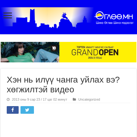
Хэн нь илүү чанга уйлах вэ?
хөгжилтэй видео
2013 оны 9 сар 23 / 17 цаг 02 минут
Uncategorized