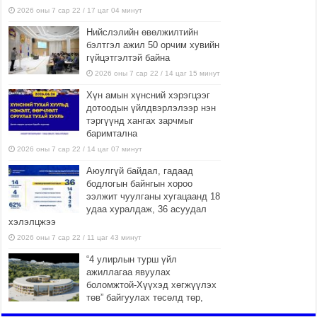
2026 оны 7 сар 22 / 17 цаг 04 минут
Нийслэлийн өвөлжилтийн
бэлтгэл ажил 50 орчим хувийн
гүйцэтгэлтэй байна
2026 оны 7 сар 22 / 14 цаг 15 минут
Хүн амын хүнсний хэрэгцээг
дотоодын үйлдвэрлэлээр нэн
тэргүүнд хангах зарчмыг
баримтална
2026 оны 7 сар 22 / 14 цаг 07 минут
Аюулгүй байдал, гадаад
бодлогын байнгын хороо
ээлжит чуулганы хугацаанд 18
удаа хуралдаж, 36 асуудал
хэлэлцжээ
2026 оны 7 сар 22 / 11 цаг 43 минут
“4 улирлын турш үйл
ажиллагаа явуулах
боломжтой-Хүүхэд хөгжүүлэх
төв” байгуулах төсөлд төр,
хувийн хэвшлийн түншлэлийн хүрээнд хамтран