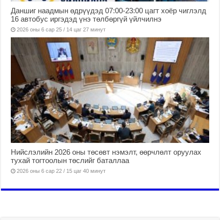
Даншиг наадмын өдрүүдэд 07:00-23:00 цагт хоёр чиглэлд
16 автобус иргэдэд үнэ төлбөргүй үйлчилнэ
2026 оны 6 сар 25 / 14 цаг 27 минут
Нийслэлийн 2026 оны төсөвт нэмэлт, өөрчлөлт оруулах
тухай тогтоолын төслийг баталлаа
2026 оны 6 сар 22 / 15 цаг 40 минут