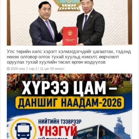
Улс төрийн хилс хэрэгт хэлмэгдэгчдийг цагаатгах, тэдэнд
нөхөх олговор олгох тухай хуульд нэмэлт, өөрчлөлт
оруулах тухай хуулийн төсөл өргөн мэдүүлэв
2026 оны 7 сар 2 / 11 цаг 50 минут