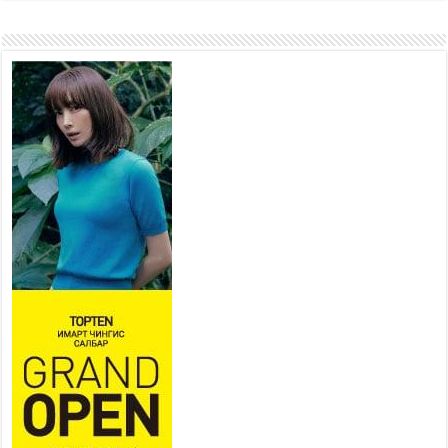
ажиллахыг урьж байна
2026 оны 7 сар 22 / 9 цаг 28 минут
Б.Пүрэвдагва: “Урт цагаан”-ыг
залуучууд чөлөөт цагаа
өнгөрүүлдэг, жуулчид зорьж
ирдэг цэг болгоно
2026 оны 7 сар 21 / 16 цаг 47 минут
Тусгай замын автобус /BRT/
төслийн удирдах хорооны
ээлжит хуралдаан боллоо
2026 оны 7 сар 21 / 16 цаг 43 минут
Ерөнхий сайд Н.Учрал БНХАУ-аас Монгол Улсад
суугаа Элчин сайд Шэнь Миньжюанийг хүлээн
авч уулзав
2026 оны 7 сар 21 / 16 цаг 39 минут
БҮГД НАЙРАМДАХ ТАЖИКИСТАН УЛСТАЙ
ЭДИЙН ЗАСГИЙН ХАМТЫН АЖИЛЛАГААГ
ӨРГӨЖҮҮЛНЭ
2026 оны 7 сар 21 / 16 цаг 34 минут
26,992 суралцагч хотхоны бага сургуульд, 8100