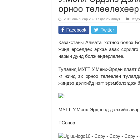
орноо төлөөлөхөөр
2013 оны 9 сар 23 / 17 цаг 25 минут
Мэдэ
Facebook
Twitter
Казакстаны Алмата хотноо болох Бо
жинд өрсөлдөх эрхээ авах сорилго 
нарын дунд болж өндөрлөлөө.
Тулаанд МУГТ У.Мөнх-Эрдэн ялалт б
кг жинд эх орноо төлөөлөн тулал
жиндээ дэлхийд нэгт эрэмбэлэгдэж б
МУГТ, У.Мөнх-Эрдэнэд дэлхийн авар
Г.Сонор