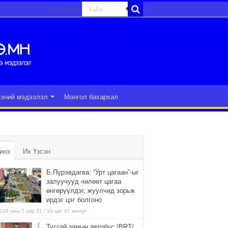
гэний мэдээлэл
Монгол бахархал
инэ
Их Үзсэн
Б.Пүрэвдагва: “Урт цагаан”-ыг
залуучууд чөлөөт цагаа
өнгөрүүлдэг, жуулчид зорьж
ирдэг цэг болгоно
026 оны 7 сар 21 / 16 цаг 47 минут
Тусгай замын автобус /BRT/