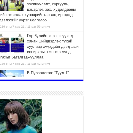
зохицуулалт, сургууль,
цэцэрлэг, зах, худалдааны
вийн ажиллах хуваарийг гаргаж, иргэдэд
дээлэхийг үүрэг болголоо
026 оны 7 сар 21 / 11 цаг 59 минут
Гэр бүлийн хэрэг шүүхэд
хянан шийдвэрлэх тухай
хуулиар хүүхдийн дээд ашиг
сонирхлыг нэн тэргүүнд
нгахыг баталгаажууллаа
026 оны 7 сар 21 / 11 цаг 42 минут
Б.Пүрэвдагва: “Туул-1”
коллекторыг ашиглалтад
оруулж байж бид гэр
хорооллыг барилгажуулна
026 оны 7 сар 21 / 10 цаг 15 минут
НИЙСЛЭЛ, АЙМГИЙН
УДИРДЛАГУУДЫН АЖЛЫГ
ХҮНД СУРТЛЫГ БУУРУУЛЖ,
ИРГЭД, АЖ АХУЙН НЭГЖИЙН
ААГ ХЭРХЭН ХӨНГӨЛСНӨӨР ДҮГНЭНЭ
026 оны 7 сар 21 / 10 цаг 09 минут