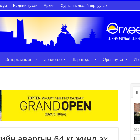
ахуй
Бидний тухай
Архив
Сурталчилгаа байрлуулах
Энтертайнмент
Зөвлөгөө
Шар мэдээ
Орон нутаг
Ир
Ш
2
ийн аваргын 64 кг жинд эх