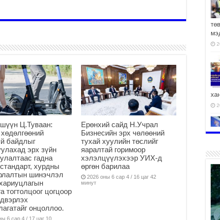
тө
мэ
2
ха
2
шүүн Ц.Туваан:
Ерөнхий сайд Н.Учрал
 хөдөлгөөний
Бизнесийн эрх чөлөөний
й байдлыг
тухай хуулийн төслийг
улахад эрх зүйн
яаралтай горимоор
улалтаас гадна
хэлэлцүүлэхээр УИХ-д
2
стандарт, хурдны
өргөн барилаа
арлалтын шинэчлэл
2026 оны 6 сар 4 / 16 цаг 42
хариуцлагын
минут
а тогтолцоог цогцоор
йдвэрлэх
агатайг онцоллоо.
АЧ
ы 6 сар 4 / 17 цаг 10
2