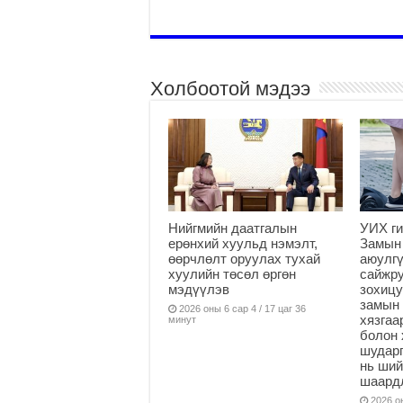
Холбоотой мэдээ
Нийгмийн даатгалын
УИХ ги
ерөнхий хуульд нэмэлт,
Замын
өөрчлөлт оруулах тухай
аюулгү
хуулийн төсөл өргөн
сайжру
мэдүүлэв
зохицу
замын 
2026 оны 6 сар 4 / 17 цаг 36
хязга
минут
болон 
шударг
нь ши
шаардл
2026 он