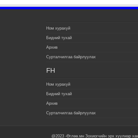
Ном хурахуй
Бидний тухай
Архив
Сурталчилгаа байрлуулах
FH
Ном хурахуй
Бидний тухай
Архив
Сурталчилгаа байрлуулах
@2023 -Өглөө.мн Зохиогчийн эрх хуулиар ха