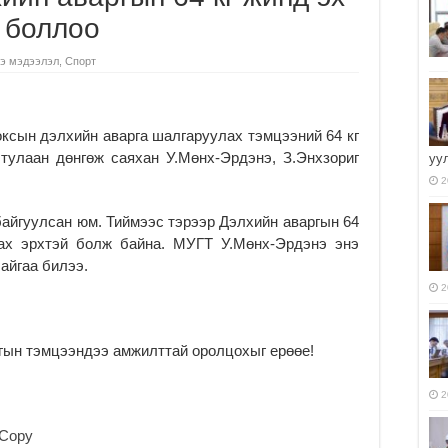
 боллоо
э мэдээлэл
,
Спорт
ксын дэлхийн аварга шалгаруулах тэмцээний 64 кг
тулаан дөнгөж саяхан У.Мөнх-Эрдэнэ, З.Энхзориг
уу
2
айгуулсан юм. Тиймээс тэрээр Дэлхийн аваргын 64
дах эрхтэй болж байна. МУГТ У.Мөнх-Эрдэнэ энэ
айгаа билээ.
2
гын тэмцээндээ амжилттай оролцохыг ерөөе!
2