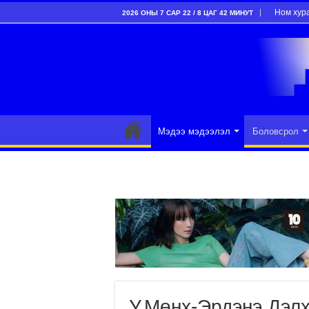
Ном хур
2026 ОНЫ 7 САР 22 / 8 ЦАГ 42 МИНУТ
Мэдээ мэдээлэл
Боловсрол
У.Мөнх-Эрдэнэ Дэлх