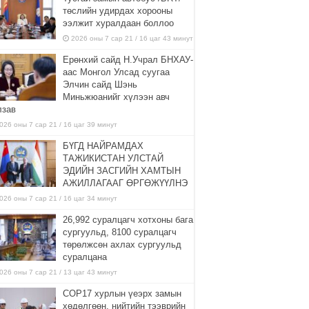
төслийн удирдах хорооны
ээлжит хуралдаан боллоо
2026 оны 7 сар 21 / 16 цаг 43 минут
Ерөнхий сайд Н.Учрал БНХАУ-
аас Монгол Улсад суугаа
Элчин сайд Шэнь
Миньжюанийг хүлээн авч
лзав
026 оны 7 сар 21 / 16 цаг 39 минут
БҮГД НАЙРАМДАХ
ТАЖИКИСТАН УЛСТАЙ
ЭДИЙН ЗАСГИЙН ХАМТЫН
АЖИЛЛАГААГ ӨРГӨЖҮҮЛНЭ
026 оны 7 сар 21 / 16 цаг 34 минут
26,992 суралцагч хотхоны бага
сургуульд, 8100 суралцагч
төрөлжсөн ахлах сургуульд
суралцана
026 оны 7 сар 21 / 13 цаг 43 минут
COP17 хурлын үеэрх замын
хөдөлгөөн, нийтийн тээврийн