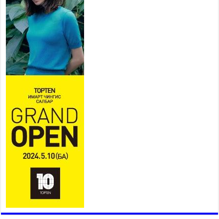
2026 оны 7 сар 21 / 16 цаг 43 минут
Ерөнхий сайд Н.Учрал БНХАУ-
аас Монгол Улсад суугаа
Элчин сайд Шэнь
Миньжюанийг хүлээн авч
уулзав
2026 оны 7 сар 21 / 16 цаг 39 минут
БҮГД НАЙРАМДАХ ТАЖИКИСТАН УЛСТАЙ
ЭДИЙН ЗАСГИЙН ХАМТЫН АЖИЛЛАГААГ
ӨРГӨЖҮҮЛНЭ
2026 оны 7 сар 21 / 16 цаг 34 минут
26,992 суралцагч хотхоны бага сургуульд, 8100
суралцагч төрөлжсөн ахлах сургуульд
суралцана
2026 оны 7 сар 21 / 13 цаг 43 минут
COP17 хурлын үеэрх замын хөдөлгөөн, нийтийн
тээврийн зохицуулалт, сургууль, цэцэрлэг, зах,
худалдааны төвийн ажиллах хуваарийг гаргаж,
иргэдэд мэдээлэхийг үүрэг болголоо
2026 оны 7 сар 21 / 11 цаг 59 минут
Гэр бүлийн хэрэг шүүхэд хянан шийдвэрлэх