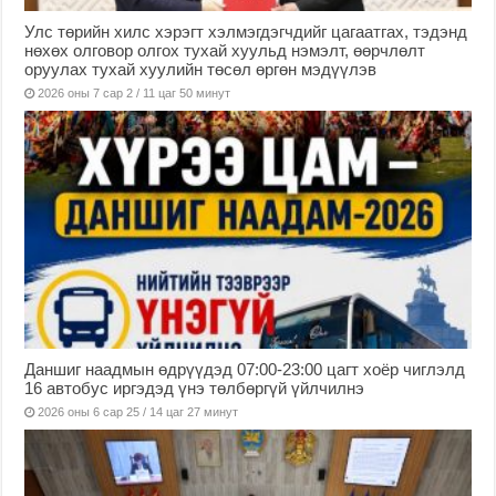
Улс төрийн хилс хэрэгт хэлмэгдэгчдийг цагаатгах, тэдэнд
нөхөх олговор олгох тухай хуульд нэмэлт, өөрчлөлт
оруулах тухай хуулийн төсөл өргөн мэдүүлэв
2026 оны 7 сар 2 / 11 цаг 50 минут
Даншиг наадмын өдрүүдэд 07:00-23:00 цагт хоёр чиглэлд
16 автобус иргэдэд үнэ төлбөргүй үйлчилнэ
2026 оны 6 сар 25 / 14 цаг 27 минут