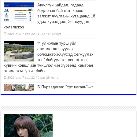
Аюулгүй байдал, гадаад
бодлогын байнгын хороо
ээлжит чуулганы хугацаанд 18
удаа хуралдаж, 36 асуудал
хэлэлцжээ
2026 оны 7 сар 22 / 11 цаг 43 минут
“4 улирлын турш үйл
ажиллагаа явуулах
боломжтой-Хүүхэд хөгжүүлэх
төв” байгуулах төсөлд төр,
хувийн хэвшлийн түншлэлийн хүрээнд хамтран
ажиллахыг урьж байна
2026 оны 7 сар 22 / 9 цаг 28 минут
Б.Пүрэвдагва: “Урт цагаан”-ыг
залуучууд чөлөөт цагаа
өнгөрүүлдэг, жуулчид зорьж
ирдэг цэг болгоно
2026 оны 7 сар 21 / 16 цаг 47 минут
Тусгай замын автобус /BRT/
төслийн удирдах хорооны
ээлжит хуралдаан боллоо