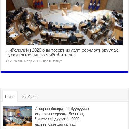
Нийслэлийн 2026 оны төсөвт нэмэлт, өөрчлөлт оруулах
тухай тогтоолын төслийг баталлаа
2026 оны 6 сар 22 / 15 цаг 40 минут
Шинэ
Их Үзсэн
Агаарын бохирдлыг бууруулах
бодлогын хүрээнд Баянгол,
Чингэлтэй дүүргийн 5000
өрхийг хийн халаалтад