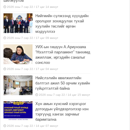
шилжүүлэв
2026 оны 7 сар 22 / 17 цаг 14 минут
Нийгмийн сүлжээнд хүүхдийн
оролцоог зохицуулах тухай
хуулийн төслийг өргөн
мэдүүллээ
2026 оны 7 сар 22 / 17 цаг 09 минут
УИХ-ын гишүүн А.Ариунзаяа
“Нээлттэй парламент” танхимд
ажиллаж, иргэдийн саналыг
сонслоо
2026 оны 7 сар 22 / 17 цаг 04 минут
Нийслэлийн өвөлжилтийн
бэлтгэл ажил 50 орчим хувийн
гүйцэтгэлтэй байна
2026 оны 7 сар 22 / 14 цаг 15 минут
Хүн амын хүнсний хэрэгцээг
дотоодын үйлдвэрлэлээр нэн
тэргүүнд хангах зарчмыг
баримтална
2026 оны 7 сар 22 / 14 цаг 07 минут