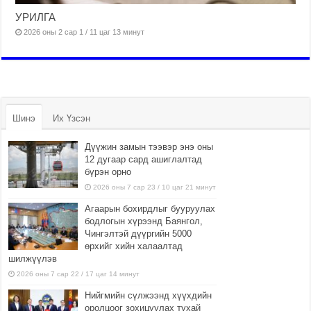
УРИЛГА
2026 оны 2 сар 1 / 11 цаг 13 минут
Шинэ
Их Үзсэн
Дүүжин замын тээвэр энэ оны
12 дугаар сард ашиглалтад
бүрэн орно
2026 оны 7 сар 23 / 10 цаг 21 минут
Агаарын бохирдлыг бууруулах
бодлогын хүрээнд Баянгол,
Чингэлтэй дүүргийн 5000
өрхийг хийн халаалтад
шилжүүлэв
2026 оны 7 сар 22 / 17 цаг 14 минут
Нийгмийн сүлжээнд хүүхдийн
оролцоог зохицуулах тухай