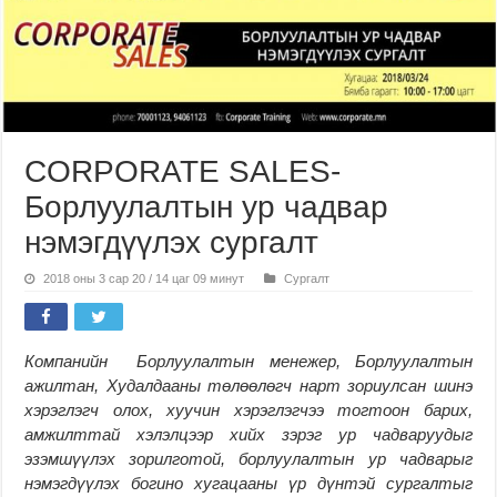
CORPORATE SALES-
Борлуулалтын ур чадвар
нэмэгдүүлэх сургалт
2018 оны 3 сар 20 / 14 цаг 09 минут
Сургалт
Компанийн Борлуулалтын менежер, Борлуулалтын
ажилтан, Худалдааны төлөөлөгч нарт зориулсан шинэ
хэрэглэгч олох, хуучин хэрэглэгчээ тогтоон барих,
амжилттай хэлэлцээр хийх зэрэг ур чадваруудыг
эзэмшүүлэх зорилготой, борлуулалтын ур чадварыг
нэмэгдүүлэх богино хугацааны үр дүнтэй сургалтыг