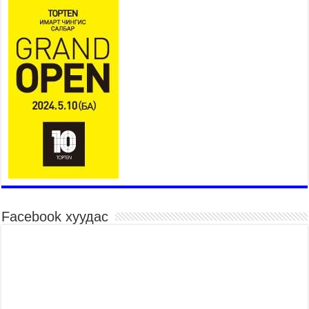
2026 оны 7 сар 21 / 16 цаг 39 минут
БҮГД НАЙРАМДАХ ТАЖИКИСТАН УЛСТАЙ
ЭДИЙН ЗАСГИЙН ХАМТЫН АЖИЛЛАГААГ
ӨРГӨЖҮҮЛНЭ
2026 оны 7 сар 21 / 16 цаг 34 минут
26,992 суралцагч хотхоны бага сургуульд, 8100
суралцагч төрөлжсөн ахлах сургуульд
суралцана
2026 оны 7 сар 21 / 13 цаг 43 минут
COP17 хурлын үеэрх замын хөдөлгөөн, нийтийн
тээврийн зохицуулалт, сургууль, цэцэрлэг, зах,
худалдааны төвийн ажиллах хуваарийг гаргаж,
иргэдэд мэдээлэхийг үүрэг болголоо
2026 оны 7 сар 21 / 11 цаг 59 минут
Facebook хуудас
Гэр бүлийн хэрэг шүүхэд хянан шийдвэрлэх
тухай хуулиар хүүхдийн дээд ашиг сонирхлыг
нэн тэргүүнд хангахыг баталгаажууллаа
2026 оны 7 сар 21 / 11 цаг 42 минут
Б.Пүрэвдагва: “Туул-1” коллекторыг ашиглалтад
оруулж байж бид гэр хорооллыг барилгажуулна