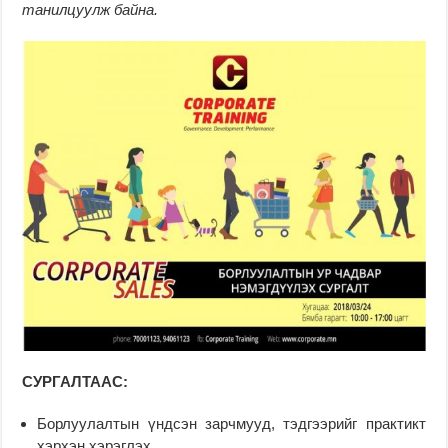
танилцуулж байна.
СУРГАЛТААС:
Борлуулалтын үндсэн зарчмууд, тэдгээрийг практикт
хэрхэн хэрэглэх