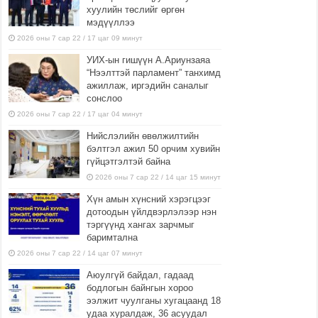
хуулийн төслийг өргөн
мэдүүллээ
2026 оны 7 сар 22 / 17 цаг 09 минут
УИХ-ын гишүүн А.Ариунзаяа
“Нээлттэй парламент” танхимд
ажиллаж, иргэдийн саналыг
сонслоо
2026 оны 7 сар 22 / 17 цаг 04 минут
Нийслэлийн өвөлжилтийн
бэлтгэл ажил 50 орчим хувийн
гүйцэтгэлтэй байна
2026 оны 7 сар 22 / 14 цаг 15 минут
Хүн амын хүнсний хэрэгцээг
дотоодын үйлдвэрлэлээр нэн
тэргүүнд хангах зарчмыг
баримтална
2026 оны 7 сар 22 / 14 цаг 07 минут
Аюулгүй байдал, гадаад
бодлогын байнгын хороо
ээлжит чуулганы хугацаанд 18
удаа хуралдаж, 36 асуудал