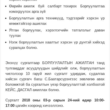
Өөрийн ажилж буй салбарт тохирох Борлуулалтаа
нэмэгдүүлэх арга зүй
Борлуулалтын арга техникүүд, тэдгээрийг хэрхэн үр
өгөөжтэйгээр ашиглах
Ятган борлуулах, хэрэглэгчийн татгалзлыг даван
туулах
Нэгж борлуулалтын хаалтыг хэрхэн үр дүнтэй хийхэд
суралцах болно.
Энэхүү сургалтаар БОРЛУУЛАЛТЫН АЖИЛТАН танд
тулгамддаг асуудлуудын шийдлийг олж, борлуулалтын
чиглэлээр 10 гаруй жил сургалт удирдаж, судалгаа
хийсэн сургагч багш С.Баатарсүрэнгээс зөвлөгөө авах
боломжтой ба сургалтын үеэр борлуулалттай холбоотой
КЕЙС, ДАСГАЛ ажиллах болно.
Сургалт
2018 оны 03-р сарын 24-ний өдөр 10:00-
17:00
цагийн хооронд хичээллэнэ.