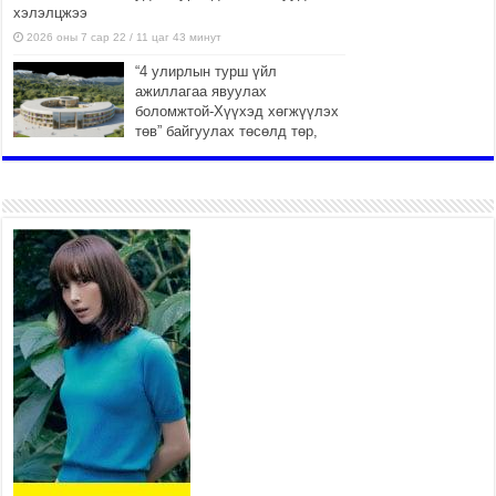
хэлэлцжээ
2026 оны 7 сар 22 / 11 цаг 43 минут
“4 улирлын турш үйл
ажиллагаа явуулах
боломжтой-Хүүхэд хөгжүүлэх
төв” байгуулах төсөлд төр,
хувийн хэвшлийн түншлэлийн хүрээнд хамтран
ажиллахыг урьж байна
2026 оны 7 сар 22 / 9 цаг 28 минут
Б.Пүрэвдагва: “Урт цагаан”-ыг
залуучууд чөлөөт цагаа
өнгөрүүлдэг, жуулчид зорьж
ирдэг цэг болгоно
2026 оны 7 сар 21 / 16 цаг 47 минут
Тусгай замын автобус /BRT/
төслийн удирдах хорооны
ээлжит хуралдаан боллоо
2026 оны 7 сар 21 / 16 цаг 43 минут
Ерөнхий сайд Н.Учрал БНХАУ-аас Монгол Улсад
суугаа Элчин сайд Шэнь Миньжюанийг хүлээн
авч уулзав