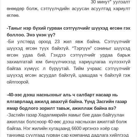
30 минут” уулзалт
өнөөдөр болж, сэтгүүлчдийн асуусан асуултад хариулт
өглөө.
-Таныг нэр бүхий гурван сэтгүүлчийг шүүхэд өгсөн гэх
боллоо. Энэ үнэн үү?
-Би улстөрд ороод 23 жил явж байна. Сэтгүүлчийг
шүүхэд өгсөн түүх байхгүй. “Тэргүүн” сониныг шүүхэд
өгсөн удаа бий. Гэхдээ сэтгүүлчийг урдаа барьж
захиалгатай юм бичүүлчихээд хариуцлагаа хүлээхгүй
байгаа хүмүүс л буруутай. Тийм учраас сэтгүүлчийг
шүүхэд өгсөн асуудал байхгүй, цаашдаа ч байхгүй гэж
ойлгоорой.
-40-ээс дээш насныхныг аль ч салбарт насаар нь
ялгаврлаад ажилд авахгүй байна. Үүнд Засгийн газар
ямар бодлого зорилт тавьж, ажиллаж байна вэ?
-Засгийн газар Хөдөлмөрийн яамыг бие даан байгуулан
ажиллах болсноор 40-өөс дээш насныхан ажилтай болж
байгаа. Нэг жилийн хугацаанд 6600 иргэнээ хоёр сар
танхимд суулгаад гурван сар компанид дадлага хийлгээд