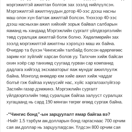
мэргэжилтэй ажилтан болгож зах зээлд нийлүүлсэн.
Мэргэжилтэй ажилтнуудын дотор 40-ээс дээш насны
маш олон хүн багтаж ажилтай болсон. Үнэхээр 40-ээс
дээш насныхан ажил хийхийг зорьж байвал салбарын
яаманд нь хандаад Мэргэжлийн сургалт үйлдвэрлэлийн
төвд суралцаж ажилтай болж болно. Хөдөлмөрийн зах
зээлд мэргэжилтэй ажилтны хэрэгцээ маш их байна.
Өчигдөр та бүхэн Чингисийн талбайд болсон өдөрлөгөөс
зарим нэг зүйлийг харсан болов уу. Талхчин хийж байсан
охин хоёр сар танхимд суугаад гурван сар компанид
дадлага хийгээд экскаваторыг яаж мундаг ажиллуулж
байна. Монголд өнөөдөр юм хийе ажил хийж чаддаг
болъё гэж байгаа хүмүүсийг нас, хүйс харгалзахгүйгээр
Засгийн газар дэмжинэ. Мэргэжлийн сургалт
үйлдвэрлэлийн төвд суралцаж байгаа залууст суралцах
хугацаанд нь сард 190 мянган төгрөг өгөөд сургаж байна.
-“Чингис бонд”-ын зарцуулалт ямар байгаа вэ?
-Нийт 1.5 тэрбум ам.долларын бонд гаргаснаас 700 орчим
сая ам.доллар нь зарцуулагдсан. Үлдсэн 800 орчим сая