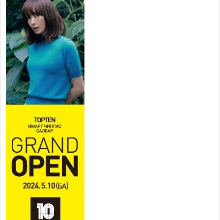
Тусгай замын автобус /BRT/
төслийн удирдах хорооны
ээлжит хуралдаан боллоо
2026 оны 7 сар 21 / 16 цаг 43 минут
Ерөнхий сайд Н.Учрал БНХАУ-аас Монгол Улсад
суугаа Элчин сайд Шэнь Миньжюанийг хүлээн
авч уулзав
2026 оны 7 сар 21 / 16 цаг 39 минут
БҮГД НАЙРАМДАХ ТАЖИКИСТАН УЛСТАЙ
ЭДИЙН ЗАСГИЙН ХАМТЫН АЖИЛЛАГААГ
ӨРГӨЖҮҮЛНЭ
2026 оны 7 сар 21 / 16 цаг 34 минут
26,992 суралцагч хотхоны бага сургуульд, 8100
суралцагч төрөлжсөн ахлах сургуульд
суралцана
2026 оны 7 сар 21 / 13 цаг 43 минут
COP17 хурлын үеэрх замын хөдөлгөөн, нийтийн
тээврийн зохицуулалт, сургууль, цэцэрлэг, зах,
худалдааны төвийн ажиллах хуваарийг гаргаж,
иргэдэд мэдээлэхийг үүрэг болголоо
2026 оны 7 сар 21 / 11 цаг 59 минут