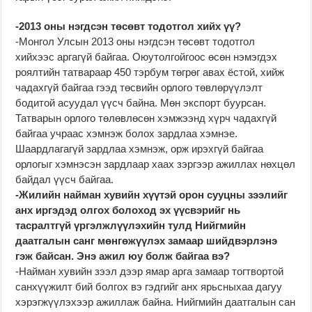
-2013 оны нэгдсэн төсөвт тодотгол хийх үү?
-Монгол Улсын 2013 оны нэгдсэн төсөвт тодотгол
хийхээс аргагүй байгаа. Оюутолгойгоос өсөн нэмэгдэх
роялтийн татвараар 450 тэрбум төгрөг авах ёстой, хийж
чадахгүй байгаа гээд төсвийн орлого төвлөрүүлэлт
бодитой асуудал үүсч байна. Мөн экспорт буурсан.
Татварын орлого төлөвлөсөн хэмжээнд хүрч чадахгүй
байгаа учраас хэмнэж болох зардлаа хэмнэе.
Шаардлагагүй зардлаа хэмнэж, орж ирэхгүй байгаа
орлогыг хэмнэсэн зардлаар хаах зэргээр ажиллах нөхцөл
байдал үүсч байгаа.
-Жилийн найман хувийн хүүтэй орон сууцны зээлийг
анх иргэдэд олгох болоход эх
үүсвэрийг нь
тасралтгүй үргэлжлүүлэхийн тулд Нийгмийн
даатгалын санг мөнгөжүүлэх замаар шийдвэрлэнэ
гэж байсан. Энэ ажил юу болж байгаа вэ?
-Найман хувийн зээл дээр ямар арга замаар тогтвортой
санхүүжилт бий болгох вэ гэдгийг анх ярьсныхаа дагуу
хэрэгжүүлэхээр ажиллаж байна. Нийгмийн даатгалын сан