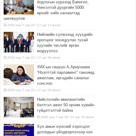
бодлогын хүрээнд Баянгол,
Чингэлтэй дүүргийн 5000
өрхийг хийн халаалтад
шилжүүлэв
2026 оны 7 сар 22 / 17 цаг 14 минут
Нийгмийн сүлжээнд хүүхдийн
оролцоог зохицуулах тухай
хуулийн төслийг өргөн
мэдүүллээ
2026 оны 7 сар 22 / 17 цаг 09 минут
УИХ-ын гишүүн А.Ариунзаяа
“Нээлттэй парламент” танхимд
ажиллаж, иргэдийн саналыг
сонслоо
2026 оны 7 сар 22 / 17 цаг 04 минут
Нийслэлийн өвөлжилтийн
бэлтгэл ажил 50 орчим хувийн
гүйцэтгэлтэй байна
2026 оны 7 сар 22 / 14 цаг 15 минут
Хүн амын хүнсний хэрэгцээг
дотоодын үйлдвэрлэлээр нэн