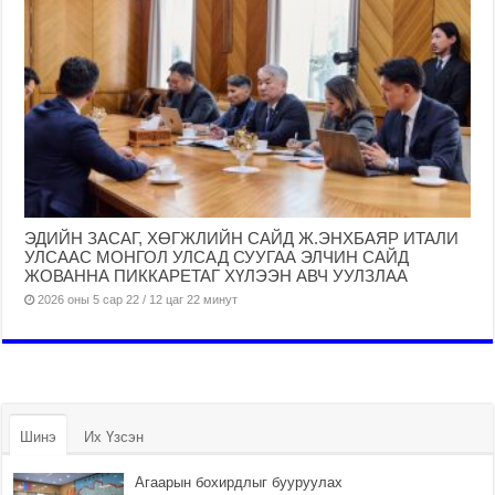
ЭДИЙН ЗАСАГ, ХӨГЖЛИЙН САЙД Ж.ЭНХБАЯР ИТАЛИ
УЛСААС МОНГОЛ УЛСАД СУУГАА ЭЛЧИН САЙД
ЖОВАННА ПИККАРЕТАГ ХҮЛЭЭН АВЧ УУЛЗЛАА
2026 оны 5 сар 22 / 12 цаг 22 минут
Шинэ
Их Үзсэн
Агаарын бохирдлыг бууруулах