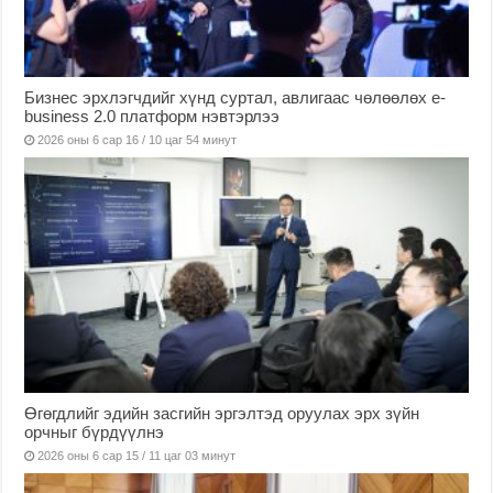
Бизнес эрхлэгчдийг хүнд суртал, авлигаас чөлөөлөх е-
business 2.0 платформ нэвтэрлээ
2026 оны 6 сар 16 / 10 цаг 54 минут
Өгөгдлийг эдийн засгийн эргэлтэд оруулах эрх зүйн
орчныг бүрдүүлнэ
2026 оны 6 сар 15 / 11 цаг 03 минут