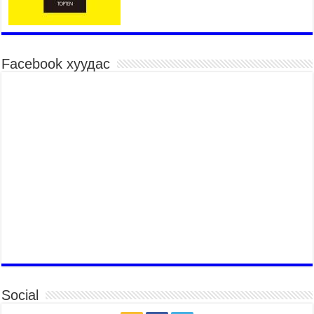
Гэр бүлийн хэрэг шүүхэд хянан шийдвэрлэх
тухай хуулиар хүүхдийн дээд ашиг сонирхлыг
нэн тэргүүнд хангахыг баталгаажууллаа
2026 оны 7 сар 21 / 11 цаг 42 минут
Facebook хуудас
Б.Пүрэвдагва: “Туул-1” коллекторыг ашиглалтад
оруулж байж бид гэр хорооллыг барилгажуулна
2026 оны 7 сар 21 / 10 цаг 15 минут
НИЙСЛЭЛ, АЙМГИЙН УДИРДЛАГУУДЫН
АЖЛЫГ ХҮНД СУРТЛЫГ БУУРУУЛЖ, ИРГЭД,
АЖ АХУЙН НЭГЖИЙН АЧААГ ХЭРХЭН
ХӨНГӨЛСНӨӨР ДҮГНЭНЭ
2026 оны 7 сар 21 / 10 цаг 09 минут
Байнгын хорооны дарга М.Мандхай Цөлжилттэй
тэмцэх тухай НҮБ-ын конвенцын талуудын 17
дугаар бага хурал (СОР17)-ын бэлтгэл ажлын
явцтай танилцлаа
2026 оны 7 сар 21 / 10 цаг 03 минут
Б.Пүрэвдагва: Бүтээн байгуулалтын аливаа
ажил инженерийн хангамжийн байгууллагуудын
Social
уялдаа холбоогүйгээс саатах ёсгүй