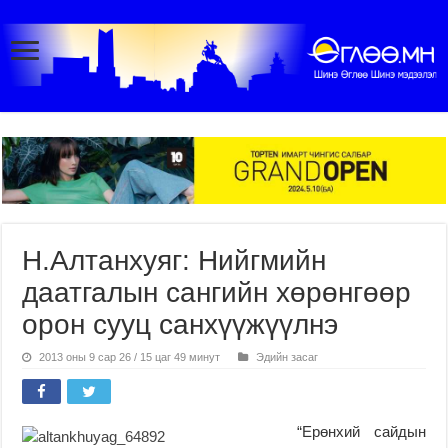
Н.Алтанхуяг: Нийгмийн
даатгалын сангийн хөрөнгөөр
орон сууц санхүүжүүлнэ
2013 оны 9 сар 26 / 15 цаг 49 минут
Эдийн засаг
“Ерөнхий сайдын