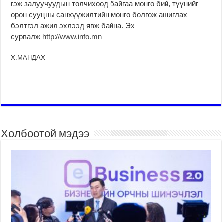
гэж залуучуудын төлчихөөд байгаа мөнгө бий, түүнийг
орон сууцны санхүүжилтийн мөнгө болгож ашиглах
бэлтгэл ажил эхлээд явж байна. Эх
сурвалж
http://www.info.mn
Х.МАНДАХ
Холбоотой мэдээ