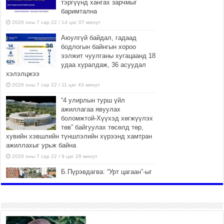
тэргүүнд хангах зарчмыг
баримтална
2026 оны 7 сар 22 / 14 цаг 07 минут
Аюулгүй байдал, гадаад
бодлогын байнгын хороо
ээлжит чуулганы хугацаанд 18
удаа хуралдаж, 36 асуудал
хэлэлцжээ
2026 оны 7 сар 22 / 11 цаг 43 минут
“4 улирлын турш үйл
ажиллагаа явуулах
боломжтой-Хүүхэд хөгжүүлэх
төв” байгуулах төсөлд төр,
хувийн хэвшлийн түншлэлийн хүрээнд хамтран
ажиллахыг урьж байна
2026 оны 7 сар 22 / 9 цаг 28 минут
Б.Пүрэвдагва: “Урт цагаан”-ыг
залуучууд чөлөөт цагаа
өнгөрүүлдэг, жуулчид зорьж
ирдэг цэг болгоно
2026 оны 7 сар 21 / 16 цаг 47 минут