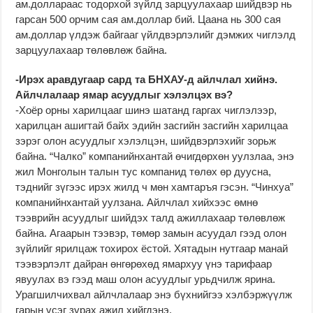
ам.доллараас тодорхой зүйлд зарцуулахаар шийдвэр нь
гарсан 500 орчим сая ам.доллар бий. Цаана нь 300 сая
ам.доллар үлдэж байгааг үйлдвэрлэлийг дэмжих чиглэлд
зарцуулахаар төлөвлөж байна.
-Ирэх аравдугаар сард та БНХАУ-д айлчлал хийнэ.
Айлчлалаар ямар асуудлыг хэлэлцэх вэ?
-Хоёр орны харилцааг шинэ шатанд гаргах чиглэлээр,
харилцан ашигтай байх эдийн засгийн засгийн харилцаа
зэрэг олон асуудлыг хэлэлцэн, шийдвэрлэхийг зорьж
байна. “Чалко” компанийнхантай өчигдөрхөн уулзлаа, энэ
жил Монголын талын тус компанид төлөх өр дуусна,
тэднийг зүгээс ирэх жилд ч мөн хамтаръя гэсэн. “Чинхуа”
компанийнхантай уулзана. Айлчлал хийхээс өмнө
тээврийн асуудлыг шийдэх талд ажиллахаар төлөвлөж
байна. Агаарын тээвэр, төмөр замын асуудал гээд олон
зүйлийг ярилцаж тохирох ёстой. Хятадын нутгаар манай
тээвэрлэлт дайран өнгөрөхөд ямархуу үнэ тарифаар
явуулах вэ гээд маш олон асуудлыг урьдчилж ярина.
Урагшилчихвал айлчлалаар энэ бүхнийгээ хэлбэржүүлж
гарын үсэг зурах ажил хийгдэнэ.