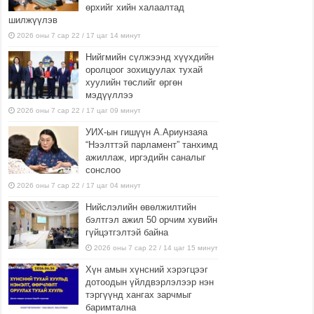
өрхийг хийн халаалтад
шилжүүлэв
2026 оны 7 сар 22 / 17 цаг 14 минут
Нийгмийн сүлжээнд хүүхдийн
оролцоог зохицуулах тухай
хуулийн төслийг өргөн
мэдүүллээ
2026 оны 7 сар 22 / 17 цаг 09 минут
УИХ-ын гишүүн А.Ариунзаяа
“Нээлттэй парламент” танхимд
ажиллаж, иргэдийн саналыг
сонслоо
2026 оны 7 сар 22 / 17 цаг 04 минут
Нийслэлийн өвөлжилтийн
бэлтгэл ажил 50 орчим хувийн
гүйцэтгэлтэй байна
2026 оны 7 сар 22 / 14 цаг 15 минут
Хүн амын хүнсний хэрэгцээг
дотоодын үйлдвэрлэлээр нэн
тэргүүнд хангах зарчмыг
баримтална