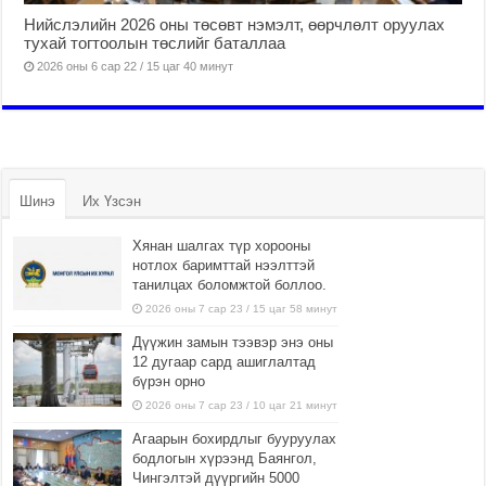
Нийслэлийн 2026 оны төсөвт нэмэлт, өөрчлөлт оруулах
тухай тогтоолын төслийг баталлаа
2026 оны 6 сар 22 / 15 цаг 40 минут
Шинэ
Их Үзсэн
Хянан шалгах түр хорооны
нотлох баримттай нээлттэй
танилцах боломжтой боллоо.
2026 оны 7 сар 23 / 15 цаг 58 минут
Дүүжин замын тээвэр энэ оны
12 дугаар сард ашиглалтад
бүрэн орно
2026 оны 7 сар 23 / 10 цаг 21 минут
Агаарын бохирдлыг бууруулах
бодлогын хүрээнд Баянгол,
Чингэлтэй дүүргийн 5000