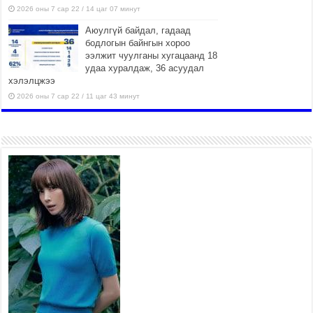
2026 оны 7 сар 22 / 14 цаг 07 минут
Аюулгүй байдал, гадаад
бодлогын байнгын хороо
ээлжит чуулганы хугацаанд 18
удаа хуралдаж, 36 асуудал
хэлэлцжээ
2026 оны 7 сар 22 / 11 цаг 43 минут
“4 улирлын турш үйл
ажиллагаа явуулах
боломжтой-Хүүхэд хөгжүүлэх
төв” байгуулах төсөлд төр,
хувийн хэвшлийн түншлэлийн хүрээнд хамтран
ажиллахыг урьж байна
2026 оны 7 сар 22 / 9 цаг 28 минут
Б.Пүрэвдагва: “Урт цагаан”-ыг
залуучууд чөлөөт цагаа
өнгөрүүлдэг, жуулчид зорьж
ирдэг цэг болгоно
2026 оны 7 сар 21 / 16 цаг 47 минут
Тусгай замын автобус /BRT/ төслийн удирдах
хорооны ээлжит хуралдаан боллоо