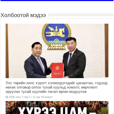
Холбоотой мэдээ
Улс төрийн хилс хэрэгт хэлмэгдэгчдийг цагаатгах, тэдэнд
нөхөх олговор олгох тухай хуульд нэмэлт, өөрчлөлт
оруулах тухай хуулийн төсөл өргөн мэдүүлэв
2026 оны 7 сар 2 / 11 цаг 50 минут