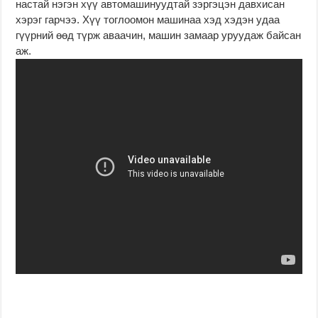
настай нэгэн хүү автомашинуудтай зэргэцэн давхисан
хэрэг гарчээ. Хүү тоглоомон машинаа хэд хэдэн удаа
гүүрний өөд түрж аваачин, машин замаар уруудаж байсан
аж.