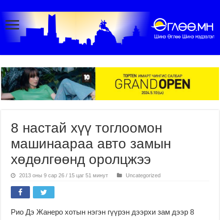
8 настай хүү тоглоомон
машинаараа авто замын
хөдөлгөөнд оролцжээ
2013 оны 9 сар 26 / 15 цаг 51 минут
Uncategorized
Рио Дэ Жанеро хотын нэгэн гүүрэн дээрхи зам дээр 8