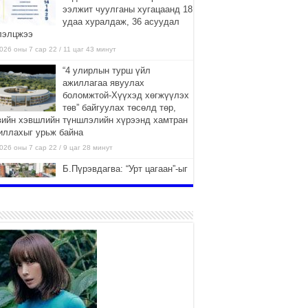
ээлжит чуулганы хугацаанд 18
удаа хуралдаж, 36 асуудал
лэлцжээ
026 оны 7 сар 22 / 11 цаг 43 минут
“4 улирлын турш үйл
ажиллагаа явуулах
боломжтой-Хүүхэд хөгжүүлэх
төв” байгуулах төсөлд төр,
вийн хэвшлийн түншлэлийн хүрээнд хамтран
иллахыг урьж байна
026 оны 7 сар 22 / 9 цаг 28 минут
Б.Пүрэвдагва: “Урт цагаан”-ыг
залуучууд чөлөөт цагаа
өнгөрүүлдэг, жуулчид зорьж
ирдэг цэг болгоно
026 оны 7 сар 21 / 16 цаг 47 минут
Тусгай замын автобус /BRT/
төслийн удирдах хорооны
ээлжит хуралдаан боллоо
2026 оны 7 сар 21 / 16 цаг 43 минут
Ерөнхий сайд Н.Учрал БНХАУ-