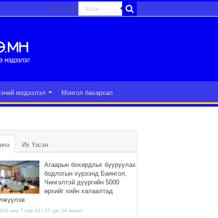
гэний мэдээлэл
Монгол бахархал
инэ
Их Үзсэн
Агаарын бохирдлыг бууруулах
бодлогын хүрээнд Баянгол,
Чингэлтэй дүүргийн 5000
өрхийг хийн халаалтад
лжүүлэв
026 оны 7 сар 22 / 17 цаг 14 минут