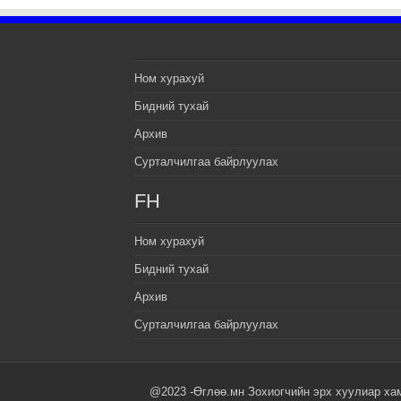
Ном хурахуй
Бидний тухай
Архив
Сурталчилгаа байрлуулах
FH
Ном хурахуй
Бидний тухай
Архив
Сурталчилгаа байрлуулах
@2023 -Өглөө.мн Зохиогчийн эрх хуулиар ха