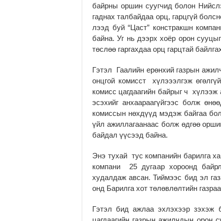
байрны оршин суугчид болон Нийслэ
гад­нах талбайдаа орц, гарцгүй бол
лээд буй “Цаст” конст­рак­шн ком­па
байна. Уг нь дээрх хоёр орон суу­ц
төс­лөө гаргахдаа орц гарцтай байл­г
Гэтэл Гаалийн ерөнхий газ­рын ажил
онцгой комисст хүлэээлгэж өгөлгүй
комисс цагдаагийн байрыг ч хүлээж
эсэхийг анхаараагүйгээс болж өнөө
комиссын нөхдүүд мэдэж байгаа боло
үйл ажиллагаанаас болж өдгөө орши
байдал үүсээд байна.
Энэ тухай тус компанийн барилга х
компани 25 дугаар хороонд байрл
худалдаж авсан. Тиймээс бид эл газ
онд Барилга хот төлөвлөлтийн газ­ра
Гэ­тэл бид ажлаа эхлэхээр зэ­хэж 
цагдаагийн газрын ажилчдын орон с