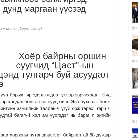
ы дунд маргаан үүсээд
2
э мэдээлэл
,
Хууль эрх зүй
Хоёр байрны оршин
2
суугчид “Цаст”-ын
энд тулгарч буй асуудал
э
сууц барьж иргэдэд өндөр үнээр зар­чихаад “Бид
аар хандах болсон нь нууц биш. Энэ бүхнээс болж
ийтийн эзмшлийн талбай ч үгүй орж гарах гарц ч
дтай багагүй хэл ам үүсгэдэг нь бараг л энгийн
2
гаар хорооны нутаг дэвсгэрт байрлалтай 88 дугаар