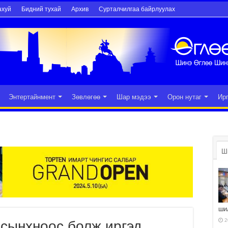
ахуй
Бидний тухай
Архив
Сурталчилгаа байрлуулах
Энтертайнмент
Зөвлөгөө
Шар мэдээ
Орон нутаг
Ир
Ш
ши
2
сынхноос болж иргэд,