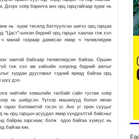
 Дээрх хоёр барилга анх орц гарцтайгаар зураг нь
уу
ни нь зураг төсөлд бат­луулсан шигээ орц гарцаа
2
д “Цаст”-ынхан бид­ний орц гарцыг хаалаа гэж хэл
БҮ
 ч манай газраар дамжсан ямар ч төлөвлөгдөж
ЭД
ӨР
2
рон замтай байхаар төлөвлөгдсөн байгаа. Оршин
26
ахгүй гэж хэл ам хийхийн хооронд бидний ажлыг
су
лыг хурдан дуусгавал тэдний яриад байгаа орц
су
 шүү дээ.
2
CO
лга нийтийн эзмш­лийн талбайг сайн тусгаж хоёр
тээ
цоор нь шийдсэн. Үү­гээр машинууд болон явган
ху
ж гарах боломжтой гэсэн үг. Анх уг орон сууцыг
ир
д нь орц гарцын асуудал ямар хүндрэлтэй байсныг
2
үнд байраа зарснаас болж одоо байгаа хүмүүс нь
Гэ
ад байгаа юм.
ту
Fa
нэ