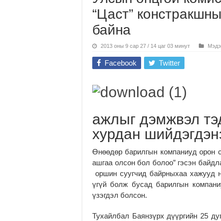
“Цаст” конст­рак­шн
байна
2013 оны 9 сар 27 / 14 цаг 03 минут
Мэдэ
Facebook
Twitter
ажлыг дэмжвэл тэд
хурдан шийдэгдэн
Өнөөдөр барилгын ком­паниуд орон 
ашгаа олсон бол болоо” гэсэн байдл
оршин суугчид байрныхаа хажууд н
үгүй болж бусад барилгын компаниу
үзэгдэл болсон.
Тухайлбал Баянзүрх дүүр­гийн 25 ду