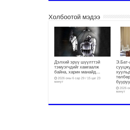
Холбоотой мэдээ
Дэлхий эрүү шүүлттэй
Э.Бат-
тэмуэгчдийг хамгаалж
сууцж
байна, харин манайд…
хуульд
төлбөр
2026 оны 6 сар 29 / 15 цаг 23
бууруу
минут
2026 он
минут