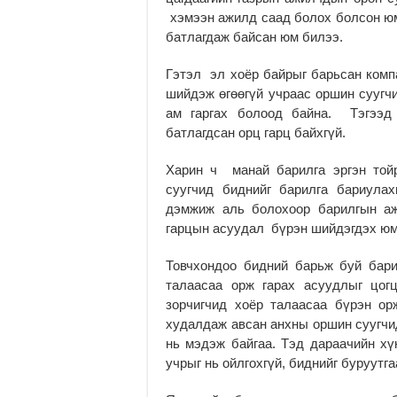
хэмээн ажилд саад болох болсон юм.
батлагдаж байсан юм билээ.
Гэтэл эл хоёр байрыг барьсан компа
шийдэж өгөөгүй учраас оршин суугчи
ам гаргах болоод байна. Тэгээд
батлагдсан орц гарц байхгүй.
Харин ч манай барилга эргэн той
суугчид биднийг барилга бариу­л
дэмжиж аль болохоор барилгын аж
гарцын асуудал бүрэн шийдэгдэх юм
Товчхондоо бидний барьж буй бари
талаасаа орж гарах асууд­лыг цог
зорчигчид хоёр талаасаа бүрэн ор
худалдаж авсан анхны оршин суугчи
нь мэдэж байгаа. Тэд дараачийн х
учрыг нь ойлгохгүй, биднийг буруутга