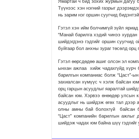
Ямартай ч бид зохих журмын дагуу б
Түүнээс хэн нэгний газрыг дээ­рэмдэж
нь зарим нэг оршин суугчид бидэн­тэ
Гэтэл хэн ийм бол­чимгүй зүйл яриад 
“Манай барилга хэдий чинээ хурдан 
шийдэгдэнэ гэдгийг оршин суугчид о
буйгаар бол анхны зураг төсөлд орц
Гэтэл өөрсдөдөө ашиг олсон эл ком­
ынхан ажлаа хийж чадахгүйд хүрч б
барилгын ком­паниас болж “Цаст”-ын
захиалсан хүмүүс ч хэлж байсан юм.
орц гарцын асуудлыг яаралтай шийдэ
байсан юм. Хэрвээ өнөөдөр улсын ко
асуудлыг нь шийдэж өгөх тал дээр а
олны амны бай болохгүй байсан б
“Цаст” ком­панийн барилгын ажлыг д
шийдэж чадах юм байна шүү гэдгийг 