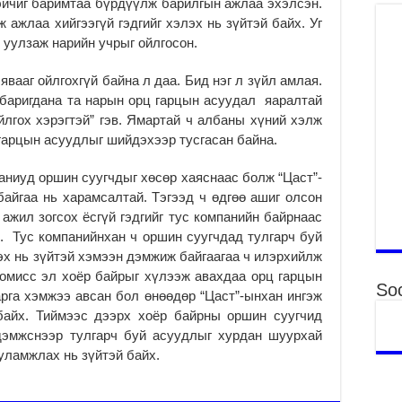
ичиг барим­таа бүрдүүлж барилгын аж­лаа эхэлсэн.
2
 ажлаа хийгээгүй гэд­гийг хэлэх нь зүйтэй байх. Уг
Б.
й уулзаж нарийн учрыг ойлгосон.
ор
2
явааг ойл­гохгүй байна л даа. Бид нэг л зүйл амлая.
баригдана та нарын орц гарцын асуудал яарал­тай
НИ
йлгох хэрэгтэй” гэв. Ямартай ч албаны хүний хэлж
АЖ
АЖ
 гарцын асуудлыг шийдэхээр тусгасан байна.
ХӨ
2
паниуд оршин суугчдыг хөсөр хаяснаас болж “Цаст”-
айгаа нь харамсалтай. Тэгээд ч өдгөө ашиг олсон
Ба
 ажил зогсох ёсгүй гэдгийг тус компанийн байрнаас
тэ
ду
 Тус компанийнхан ч оршин суугч­дад тулгарч буй
яв
х нь зүйтэй хэмээн дэмжиж байгаагаа ч илэрхийлж
2
­мисс эл хоёр байрыг хү­лээж авахдаа орц гарцын
Soc
рга хэмжээ авсан бол өнөөдөр “Цаст”-ынхан ингэж
Б.
аж
айх. Тиймээс дээрх хоёр байрны оршин суугчид
уя
эмжс­нээр тулгарч буй асуудлыг хур­дан шуур­хай
2
уламжлах нь зүйтэй байх.
“С
да