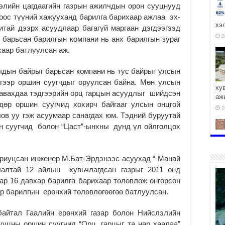
лийн цаг­даагийн газрын ажилч­дын орон сууцнууд
сноос түүний хажууханд барилга барихаар ажлаа эх­
хэ
нитай дээрх асуудлаар багагүй маргаан дэг­дээгээд
2
ыг барьсан барилгын компани нь анх барилгын зураг
ахаар батлуулсан аж.
чдын байрыг барьсан компани нь тус бай­рыг улсын
гээр ор­шин суугчдыг оруулсан бай­на. Мөн улсын
ху
 авахдаа тэдгээрийн орц гарцын асуудлыг шийдсэн
аж
дөр оршин суугчид хо­хирч байгааг улсын онцгой
2
в уу гэж асуумаар санаг­дах юм. Тэдний буруутай
н суугчид болон “Цаст”-ынхны дунд үл ойлголцох
ариуцсан инженер М.Бат-Эрдэнээс асуухад “ Манай
2
алтай 12 айлын хувьчлагдсан газрыг 2011 онд
ар 16 давхар барилга барихаар төлөв­лөж өнгөрсөн
ар барилгын ерөнхий тө­лөв­лөгөөгөө батлуулсан.
байтал Гаалийн ерөн­хий газар болон Нийслэлийн
ууцны оршин суугчид “Орц, гарцыг та нар хаалаа”