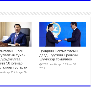
ду
2
Мо
бү
ни
2
Тө
то
2
амгалан: Орон
Цэндийн Цогтыг Улсын
“Э
уулалтын тухай
дээд шүүхийн Ерөнхий
хө
 урьдчилгаа
шүүгчээр томиллоо
2
ийг 50 хувиар
2026 оны 6 сар 16 / 9 цаг 38
лахаар тусгасан
минут
“Ж
ы 6 сар 23 / 14 цаг 59
2
Б.
за
за
2
Б.