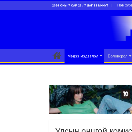
Ном хур
2026 ОНЫ 7 САР 23 / 7 ЦАГ 33 МИНУТ
Мэдээ мэдээлэл
Боловсрол
Улсын онцгой комис