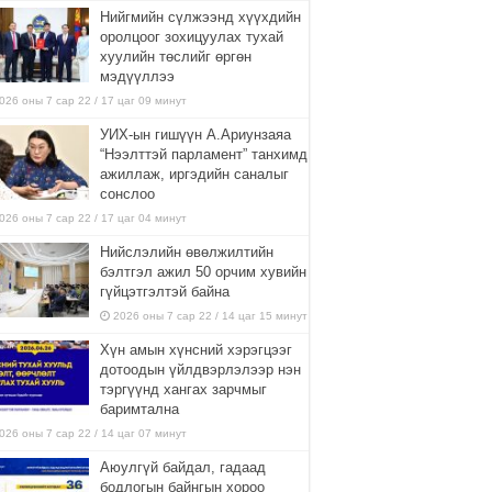
Нийгмийн сүлжээнд хүүхдийн
оролцоог зохицуулах тухай
хуулийн төслийг өргөн
мэдүүллээ
026 оны 7 сар 22 / 17 цаг 09 минут
УИХ-ын гишүүн А.Ариунзаяа
“Нээлттэй парламент” танхимд
ажиллаж, иргэдийн саналыг
сонслоо
026 оны 7 сар 22 / 17 цаг 04 минут
Нийслэлийн өвөлжилтийн
бэлтгэл ажил 50 орчим хувийн
гүйцэтгэлтэй байна
2026 оны 7 сар 22 / 14 цаг 15 минут
Хүн амын хүнсний хэрэгцээг
дотоодын үйлдвэрлэлээр нэн
тэргүүнд хангах зарчмыг
баримтална
026 оны 7 сар 22 / 14 цаг 07 минут
Аюулгүй байдал, гадаад
бодлогын байнгын хороо