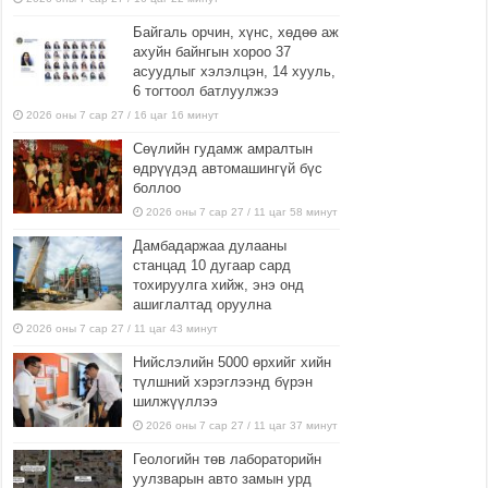
Байгаль орчин, хүнс, хөдөө аж
ахуйн байнгын хороо 37
асуудлыг хэлэлцэн, 14 хууль,
6 тогтоол батлуулжээ
2026 оны 7 сар 27 / 16 цаг 16 минут
Сөүлийн гудамж амралтын
өдрүүдэд автомашингүй бүс
боллоо
2026 оны 7 сар 27 / 11 цаг 58 минут
Дамбадаржаа дулааны
станцад 10 дугаар сард
тохируулга хийж, энэ онд
ашиглалтад оруулна
2026 оны 7 сар 27 / 11 цаг 43 минут
Нийслэлийн 5000 өрхийг хийн
түлшний хэрэглээнд бүрэн
шилжүүллээ
2026 оны 7 сар 27 / 11 цаг 37 минут
Геологийн төв лабораторийн
уулзварын авто замын урд