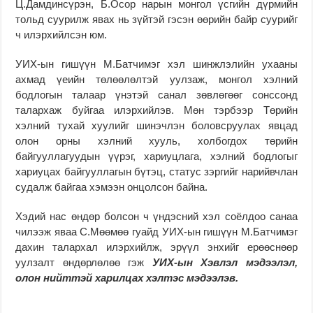
Ц.Дамдинсүрэн, Б.Осор нарын монгол үсгийн дүрмийн
тольд суурилж явах нь зүйтэй гэсэн өөрийн байр суурийг
ч илэрхийлсэн юм.
УИХ-ын гишүүн М.Батчимэг хэл шинжлэлийн ухааны
ахмад үеийн төлөөлөлтэй уулзаж, монгол хэлний
бодлогын талаар үнэтэй санал зөвлөгөөг сонссонд
талархаж буйгаа илэрхийлэв. Мөн тэрбээр Төрийн
хэлний тухай хуулийг шинэчлэн боловсруулах явцад
олон орны хэлний хууль, холбогдох төрийн
байгууллагуудын үүрэг, хариуцлага, хэлний бодлогыг
хариуцах байгууллагын бүтэц, статус зэргийг нарийвчлан
судалж байгаа хэмээн онцолсон байна.
Хэдий нас өндөр болсон ч үндэсний хэл соёлдоо санаа
чилээж яваа С.Мөөмөө гуайд УИХ-ын гишүүн М.Батчимэг
дахин талархал илэрхийлж, эрүүл энхийг ерөөснөөр
уулзалт өндөрлөлөө гэж
УИХ-ын Хэвлэл мэдээлэл,
олон нийттэй харилцах хэлтэс мэдээлэв.