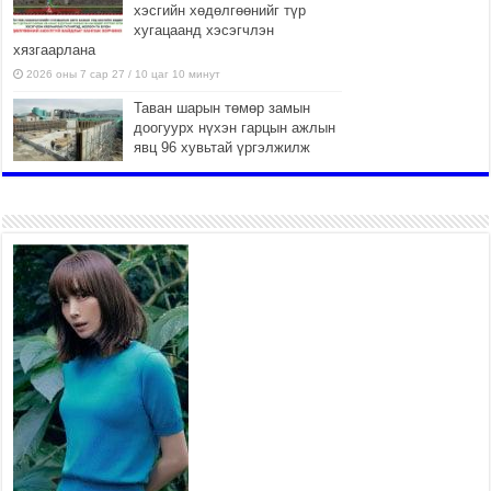
хэсгийн хөдөлгөөнийг түр
хугацаанд хэсэгчлэн
хязгаарлана
2026 оны 7 сар 27 / 10 цаг 10 минут
Таван шарын төмөр замын
доогуурх нүхэн гарцын ажлын
явц 96 хувьтай үргэлжилж
байна
2026 оны 7 сар 27 / 10 цаг 04 минут
Нийслэлийн харьяа амаржих
газруудыг “Эх, хүүхдийн төв”
болгон өргөтгөнө
2026 оны 7 сар 27 / 9 цаг 58 минут
ТӨВ АЙМАГТ ӨВЛИЙН
БЭЛТГЭЛ АЖИЛ 80 ХУВЬТАЙ
ҮРГЭЛЖИЛЖ БАЙНА
2026 оны 7 сар 27 / 9 цаг 51 минут
“Хөдөө аж ахуй, хөдөөгийн
хөгжил төслийн 2 дахь шат”
төслийн хүрээнд 4 банктай
дамжуулан зээлдүүлэх гэрээ