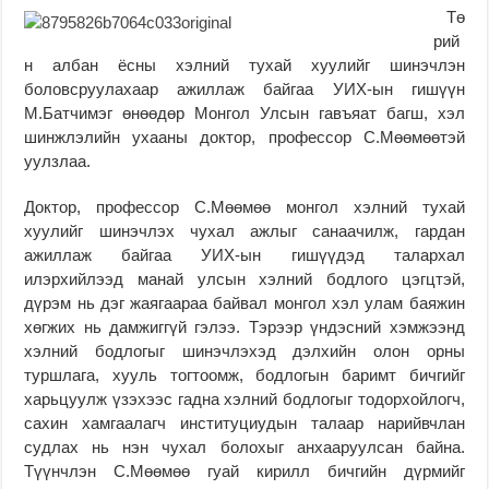
Тө
рий
н албан ёсны хэлний тухай хуулийг шинэчлэн
боловсруулахаар ажиллаж байгаа УИХ-ын гишүүн
М.Батчимэг өнөөдөр Монгол Улсын гавъяат багш, хэл
шинжлэлийн ухааны доктор, профессор С.Мөөмөөтэй
уулзлаа.
Доктор, профессор С.Мөөмөө монгол хэлний тухай
хуулийг шинэчлэх чухал ажлыг санаачилж, гардан
ажиллаж байгаа УИХ-ын гишүүдэд талархал
илэрхийлээд манай улсын хэлний бодлого цэгцтэй,
дүрэм нь дэг жаягаараа байвал монгол хэл улам баяжин
хөгжих нь дамжиггүй гэлээ. Тэрээр үндэсний хэмжээнд
хэлний бодлогыг шинэчлэхэд дэлхийн олон орны
туршлага, хууль тогтоомж, бодлогын баримт бичгийг
харьцуулж үзэхээс гадна хэлний бодлогыг тодорхойлогч,
сахин хамгаалагч институциудын талаар нарийвчлан
судлах нь нэн чухал болохыг анхааруулсан байна.
Түүнчлэн С.Мөөмөө гуай кирилл бичгийн дүрмийг