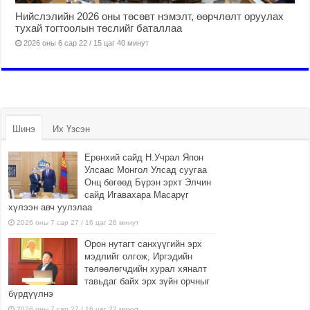
Нийслэлийн 2026 оны төсөвт нэмэлт, өөрчлөлт оруулах
тухай тогтоолын төслийг баталлаа
2026 оны 6 сар 22 / 15 цаг 40 минут
Шинэ
Их Үзсэн
Ерөнхий сайд Н.Учрал Япон
Улсаас Монгол Улсад суугаа
Онц бөгөөд Бүрэн эрхт Элчин
сайд Игавахара Масарүг
хүлээн авч уулзлаа
2026 оны 7 сар 27 / 16 цаг 26 минут
Орон нутагт санхүүгийн эрх
мэдлийг олгож, Иргэдийн
төлөөлөгчдийн хурал хяналт
тавьдаг байх эрх зүйн орчныг
бүрдүүлнэ
2026 оны 7 сар 27 / 16 цаг 22 минут