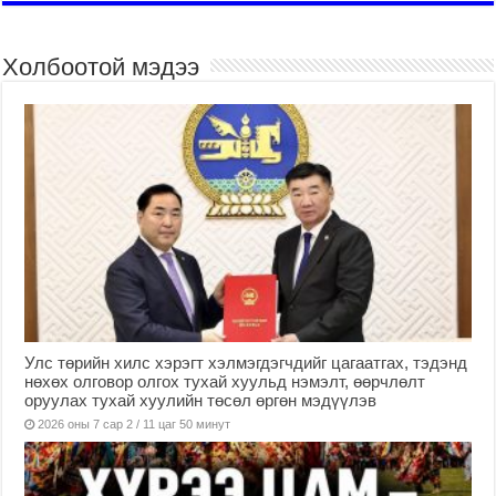
Холбоотой мэдээ
Улс төрийн хилс хэрэгт хэлмэгдэгчдийг цагаатгах, тэдэнд
нөхөх олговор олгох тухай хуульд нэмэлт, өөрчлөлт
оруулах тухай хуулийн төсөл өргөн мэдүүлэв
2026 оны 7 сар 2 / 11 цаг 50 минут