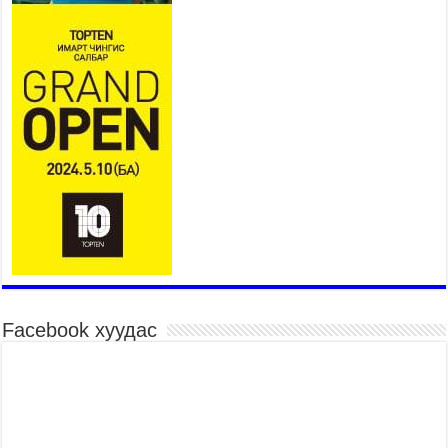
байгууллаа
2026 оны 7 сар 27 / 9 цаг 40 минут
УИХ-ын гишүүн С.Зулпхар: Иргэдийн санал
хууль тогтоох үйл ажиллагааны чухал үндэс
2026 оны 7 сар 27 / 9 цаг 19 минут
Ерөнхий хяналтын хоёр удаагийн сонсголд 345
хүн оролцжээ
2026 оны 7 сар 27 / 9 цаг 13 минут
Хянан шалгах түр хорооны нотлох баримттай
нээлттэй танилцах боломжтой боллоо.
2026 оны 7 сар 23 / 15 цаг 58 минут
Дүүжин замын тээвэр энэ оны 12 дугаар сард
ашиглалтад бүрэн орно
2026 оны 7 сар 23 / 10 цаг 21 минут
Facebook хуудас
Агаарын бохирдлыг бууруулах бодлогын
хүрээнд Баянгол, Чингэлтэй дүүргийн 5000
өрхийг хийн халаалтад шилжүүлэв
2026 оны 7 сар 22 / 17 цаг 14 минут
Нийгмийн сүлжээнд хүүхдийн оролцоог