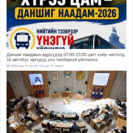
Даншиг наадмын өдрүүдэд 07:00-23:00 цагт хоёр чиглэлд
16 автобус иргэдэд үнэ төлбөргүй үйлчилнэ
2026 оны 6 сар 25 / 14 цаг 27 минут