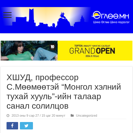
ХШУД, профессор
С.Мөөмөөтэй “Монгол хэлний
тухай хууль”-ийн талаар
санал солилцов
2013 оны 9 сар 27 / 15 цаг 20 минут
Uncategorized