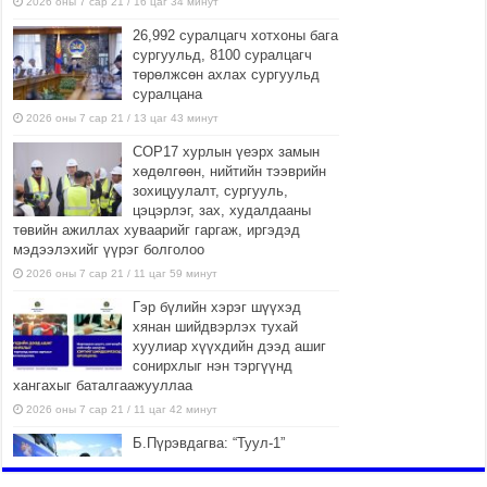
2026 оны 7 сар 21 / 16 цаг 34 минут
26,992 суралцагч хотхоны бага
сургуульд, 8100 суралцагч
төрөлжсөн ахлах сургуульд
суралцана
2026 оны 7 сар 21 / 13 цаг 43 минут
COP17 хурлын үеэрх замын
хөдөлгөөн, нийтийн тээврийн
зохицуулалт, сургууль,
цэцэрлэг, зах, худалдааны
төвийн ажиллах хуваарийг гаргаж, иргэдэд
мэдээлэхийг үүрэг болголоо
2026 оны 7 сар 21 / 11 цаг 59 минут
Гэр бүлийн хэрэг шүүхэд
хянан шийдвэрлэх тухай
хуулиар хүүхдийн дээд ашиг
сонирхлыг нэн тэргүүнд
хангахыг баталгаажууллаа
2026 оны 7 сар 21 / 11 цаг 42 минут
Б.Пүрэвдагва: “Туул-1”
коллекторыг ашиглалтад
оруулж байж бид гэр