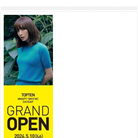
хорооллыг барилгажуулна
2026 оны 7 сар 21 / 10 цаг 15 минут
НИЙСЛЭЛ, АЙМГИЙН
УДИРДЛАГУУДЫН АЖЛЫГ
ХҮНД СУРТЛЫГ БУУРУУЛЖ,
ИРГЭД, АЖ АХУЙН НЭГЖИЙН
АЧААГ ХЭРХЭН ХӨНГӨЛСНӨӨР ДҮГНЭНЭ
2026 оны 7 сар 21 / 10 цаг 09 минут
Байнгын хорооны дарга
М.Мандхай Цөлжилттэй
тэмцэх тухай НҮБ-ын
конвенцын талуудын 17 дугаар
бага хурал (СОР17)-ын бэлтгэл ажлын явцтай
танилцлаа
2026 оны 7 сар 21 / 10 цаг 03 минут
Б.Пүрэвдагва: Бүтээн байгуулалтын аливаа
ажил инженерийн хангамжийн байгууллагуудын
уялдаа холбоогүйгээс саатах ёсгүй
2026 оны 7 сар 20 / 17 цаг 21 минут
“Сэлбэ 20 минутын хот” төслийн анхны 12
давхар барилгын үндсэн карказ, цутгалтын ажил