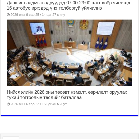
Даншиг наадмын өдрүүдэд 07:00-23:00 цагт хоёр чиглэлд
16 автобус иргэдэд үнэ төлбөргүй үйлчилнэ
2026 оны 6 сар 25 / 14 цаг 27 минут
Нийслэлийн 2026 оны төсөвт нэмэлт, өөрчлөлт оруулах
тухай тогтоолын төслийг баталлаа
2026 оны 6 сар 22 / 15 цаг 40 минут