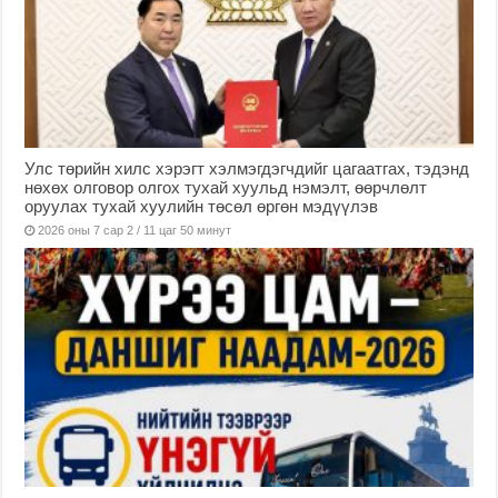
Улс төрийн хилс хэрэгт хэлмэгдэгчдийг цагаатгах, тэдэнд
нөхөх олговор олгох тухай хуульд нэмэлт, өөрчлөлт
оруулах тухай хуулийн төсөл өргөн мэдүүлэв
2026 оны 7 сар 2 / 11 цаг 50 минут