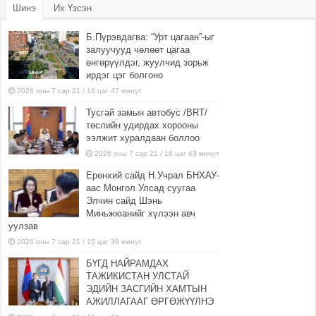
Шинэ
Их Үзсэн
Б.Пүрэвдагва: “Урт цагаан”-ыг
залуучууд чөлөөт цагаа
өнгөрүүлдэг, жуулчид зорьж
ирдэг цэг болгоно
2026 оны 7 сар 21 / 16 цаг 47 минут
Тусгай замын автобус /BRT/
төслийн удирдах хорооны
ээлжит хуралдаан боллоо
2026 оны 7 сар 21 / 16 цаг 43 минут
Ерөнхий сайд Н.Учрал БНХАУ-
аас Монгол Улсад суугаа
Элчин сайд Шэнь
Миньжюанийг хүлээн авч
уулзав
2026 оны 7 сар 21 / 16 цаг 39 минут
БҮГД НАЙРАМДАХ
ТАЖИКИСТАН УЛСТАЙ
ЭДИЙН ЗАСГИЙН ХАМТЫН
АЖИЛЛАГААГ ӨРГӨЖҮҮЛНЭ