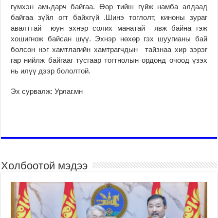
гүмхэн амьдарч байгаа. Өөр тийш гүйж намба алдаад
байгаа зүйл огт байхгүй .Шинэ тоглолт, киноны зураг
авалттай юун эхнэр солих манатай явж байна гэж
хошигнож байсан шүү. Эхнэр нөхөр гэх шуугианы бай
болсон нэг хамтлагийн хамтрагчдын тайзнаа хир зэрэг
гар нийлж байгааг тусгаар тогтнолын ордонд очоод үзэх
нь илүү дээр бололтой.
Эх сурвалж: Урлаг.мн
Холбоотой мэдээ