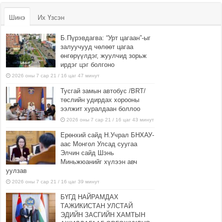
Шинэ
Их Үзсэн
Б.Пүрэвдагва: “Урт цагаан”-ыг
залуучууд чөлөөт цагаа
өнгөрүүлдэг, жуулчид зорьж
ирдэг цэг болгоно
2026 оны 7 сар 21 / 16 цаг 47 минут
Тусгай замын автобус /BRT/
төслийн удирдах хорооны
ээлжит хуралдаан боллоо
2026 оны 7 сар 21 / 16 цаг 43 минут
Ерөнхий сайд Н.Учрал БНХАУ-
аас Монгол Улсад суугаа
Элчин сайд Шэнь
Миньжюанийг хүлээн авч
уулзав
2026 оны 7 сар 21 / 16 цаг 39 минут
БҮГД НАЙРАМДАХ
ТАЖИКИСТАН УЛСТАЙ
ЭДИЙН ЗАСГИЙН ХАМТЫН