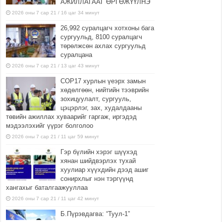
АЖИЛЛАГААГ ӨРГӨЖҮҮЛНЭ
2026 оны 7 сар 21 / 16 цаг 34 минут
26,992 суралцагч хотхоны бага
сургуульд, 8100 суралцагч
төрөлжсөн ахлах сургуульд
суралцана
2026 оны 7 сар 21 / 13 цаг 43 минут
COP17 хурлын үеэрх замын
хөдөлгөөн, нийтийн тээврийн
зохицуулалт, сургууль,
цэцэрлэг, зах, худалдааны
төвийн ажиллах хуваарийг гаргаж, иргэдэд
мэдээлэхийг үүрэг болголоо
2026 оны 7 сар 21 / 11 цаг 59 минут
Гэр бүлийн хэрэг шүүхэд
хянан шийдвэрлэх тухай
хуулиар хүүхдийн дээд ашиг
сонирхлыг нэн тэргүүнд
хангахыг баталгаажууллаа
2026 оны 7 сар 21 / 11 цаг 42 минут
Б.Пүрэвдагва: “Туул-1”