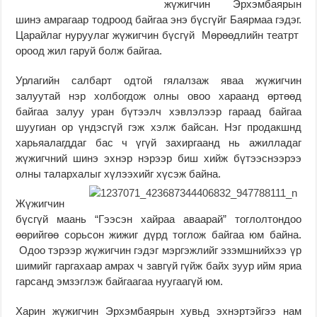
жүжигчин Эрхэмбаярын
шинэ амрагаар тодроод байгаа энэ бүсгүйг Баярмаа гэдэг.
Царайлаг нуруулаг жүжигчин бүсгүй Мөрөөдлийн театрт
ороод жил гаруй болж байгаа.
Урлагийн салбарт одтой гялалзаж яваа жүжигчин
залуутай нэр холбогдож олны овоо хараанд өртөөд
байгаа залуу уран бүтээлч хэвлэлээр гараад байгаа
шуугиан ор үндэсгүй гэж хэлж байсан. Нэг продакшнд
харьяалагддаг бас ч үгүй захиргаанд нь ажилладаг
жүжигчний шинэ эхнэр нэрээр биш хийж бүтээснээрээ
олны талархалыг хүлээхийг хүсэж байна.
Жүжигчин
бүсгүй маань “Гээсэн хайраа аваарай” тоглолтондоо
өөрийгөө сорьсон жижиг дүрд тоглож байгаа юм байна.
Одоо тэрээр жүжигчин гэдэг мэргэжлийг эзэмшнийхээ үр
шимийг гаргахаар амрах ч завгүй гүйж байх зуур ийм яриа
гарсанд эмзэглэж байгаагаа нуугаагүй юм.
Харин жүжигчин Эрхэмбаярын хувьд эхнэртэйгээ нам