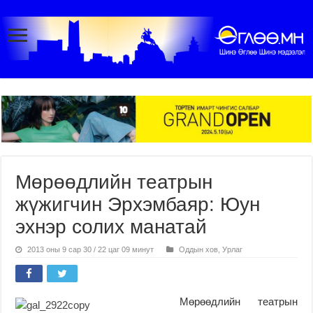
Мөрөөдлийн театрын
жүжигчин Эрхэмбаяр: Юун
эхнэр солих манатай
2013 оны 9 сар 30 / 22 цаг 09 минут
Оддын хов
,
Урлаг
Мөрөөдлийн театрын