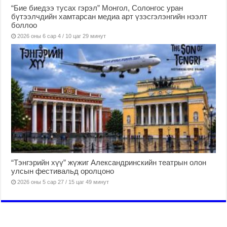
“Бие биедээ тусах гэрэл” Монгол, Солонгос уран
бүтээлчдийн хамтарсан медиа арт үзэсгэлэнгийн нээлт
боллоо
2026 оны 6 сар 4 / 10 цаг 29 минут
“Тэнгэрийн хүү” жүжиг Александринскийн театрын олон
улсын фестивальд оролцоно
2026 оны 5 сар 27 / 15 цаг 49 минут