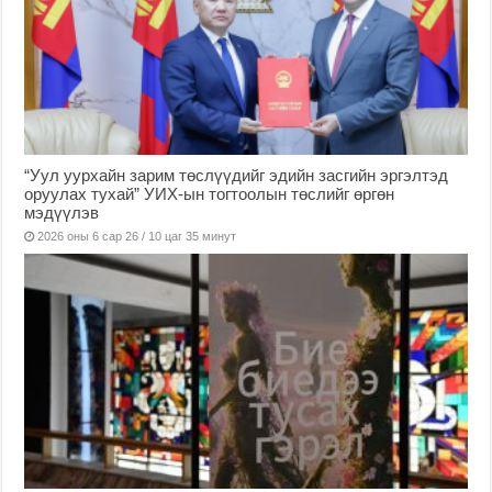
“Уул уурхайн зарим төслүүдийг эдийн засгийн эргэлтэд
оруулах тухай” УИХ-ын тогтоолын төслийг өргөн
мэдүүлэв
2026 оны 6 сар 26 / 10 цаг 35 минут