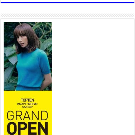
коллекторыг ашиглалтад
оруулж байж бид гэр
хорооллыг барилгажуулна
2026 оны 7 сар 21 / 10 цаг 15 минут
НИЙСЛЭЛ, АЙМГИЙН
УДИРДЛАГУУДЫН АЖЛЫГ
ХҮНД СУРТЛЫГ БУУРУУЛЖ,
ИРГЭД, АЖ АХУЙН НЭГЖИЙН
АЧААГ ХЭРХЭН ХӨНГӨЛСНӨӨР ДҮГНЭНЭ
2026 оны 7 сар 21 / 10 цаг 09 минут
Байнгын хорооны дарга
М.Мандхай Цөлжилттэй
тэмцэх тухай НҮБ-ын
конвенцын талуудын 17 дугаар
бага хурал (СОР17)-ын бэлтгэл ажлын явцтай
танилцлаа
2026 оны 7 сар 21 / 10 цаг 03 минут
Б.Пүрэвдагва: Бүтээн байгуулалтын аливаа
ажил инженерийн хангамжийн байгууллагуудын
уялдаа холбоогүйгээс саатах ёсгүй
2026 оны 7 сар 20 / 17 цаг 21 минут
“Сэлбэ 20 минутын хот” төслийн анхны 12