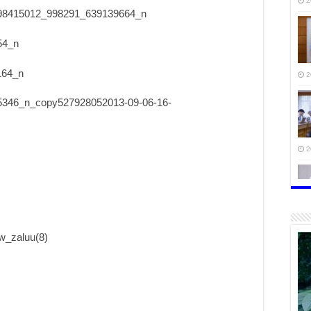
2
2
2
тө
мэ
2