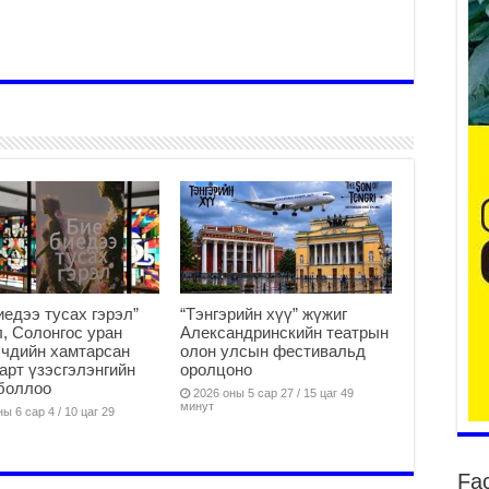
ха
2
2
НИ
АЖ
АЖ
ХӨ
2
Ба
иедээ тусах гэрэл”
“Тэнгэрийн хүү” жүжиг
тэ
, Солонгос уран
Александринскийн театрын
ду
чдийн хамтарсан
олон улсын фестивальд
яв
арт үзэсгэлэнгийн
оролцоно
боллоо
2
2026 оны 5 сар 27 / 15 цаг 49
минут
ы 6 сар 4 / 10 цаг 29
Б.
аж
уя
Fa
2