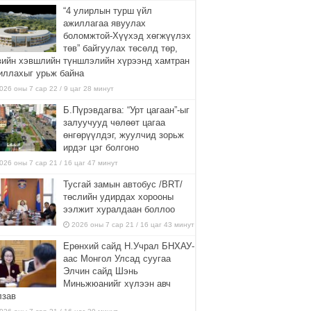
“4 улирлын турш үйл
ажиллагаа явуулах
боломжтой-Хүүхэд хөгжүүлэх
төв” байгуулах төсөлд төр,
вийн хэвшлийн түншлэлийн хүрээнд хамтран
иллахыг урьж байна
026 оны 7 сар 22 / 9 цаг 28 минут
Б.Пүрэвдагва: “Урт цагаан”-ыг
залуучууд чөлөөт цагаа
өнгөрүүлдэг, жуулчид зорьж
ирдэг цэг болгоно
026 оны 7 сар 21 / 16 цаг 47 минут
Тусгай замын автобус /BRT/
төслийн удирдах хорооны
ээлжит хуралдаан боллоо
2026 оны 7 сар 21 / 16 цаг 43 минут
Ерөнхий сайд Н.Учрал БНХАУ-
аас Монгол Улсад суугаа
Элчин сайд Шэнь
Миньжюанийг хүлээн авч
лзав