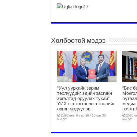
Холбоотой мэдээ
“Уул уурхайн зарим
“Бие б
төслүүдийг эдийн засгийн
Монгол
эргэлтэд оруулах тухай”
бүтээл
УИХ-ын тогтоолын төслийг
медиа 
өргөн мэдүүлэв
нээлт 
2026 оны 6 сар 26 / 10 цаг 35
2026 он
минут
минут