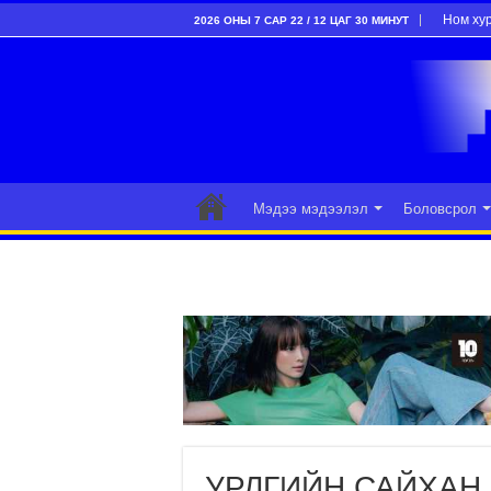
Ном ху
2026 ОНЫ 7 САР 22 / 12 ЦАГ 30 МИНУТ
Мэдээ мэдээлэл
Боловсрол
УРЛГИЙН САЙХАН 