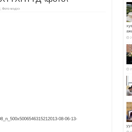
г
,
Фото мэдээ
ху
аж
2
2
уу