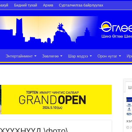
рахуй
Бидний тухай
Архив
Сурталчилгаа байрлуулах
Энтертайнмент
Зөвлөгөө
Шар мэдээ
Орон нутаг
Ир
Ш
хэ
2
ХҮҮХНҮҮД \фото\