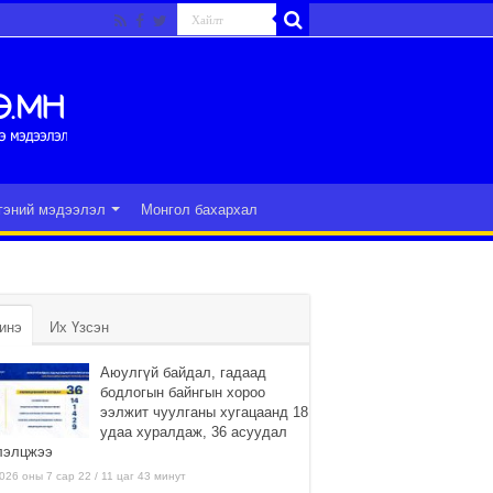
гэний мэдээлэл
Монгол бахархал
инэ
Их Үзсэн
Аюулгүй байдал, гадаад
бодлогын байнгын хороо
ээлжит чуулганы хугацаанд 18
удаа хуралдаж, 36 асуудал
лэлцжээ
026 оны 7 сар 22 / 11 цаг 43 минут