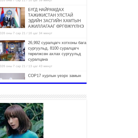
026 оны 7 сар 21 / 16 цаг 39 минут
БҮГД НАЙРАМДАХ
ТАЖИКИСТАН УЛСТАЙ
ЭДИЙН ЗАСГИЙН ХАМТЫН
АЖИЛЛАГААГ ӨРГӨЖҮҮЛНЭ
026 оны 7 сар 21 / 16 цаг 34 минут
26,992 суралцагч хотхоны бага
сургуульд, 8100 суралцагч
төрөлжсөн ахлах сургуульд
суралцана
026 оны 7 сар 21 / 13 цаг 43 минут
COP17 хурлын үеэрх замын
хөдөлгөөн, нийтийн тээврийн
зохицуулалт, сургууль,
цэцэрлэг, зах, худалдааны
вийн ажиллах хуваарийг гаргаж, иргэдэд
дээлэхийг үүрэг болголоо
026 оны 7 сар 21 / 11 цаг 59 минут
Гэр бүлийн хэрэг шүүхэд
хянан шийдвэрлэх тухай
хуулиар хүүхдийн дээд ашиг
сонирхлыг нэн тэргүүнд