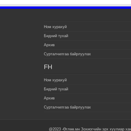
Ном хурахуй
Бидний тухай
Архив
Сурталчилгаа байрлуулах
FH
Ном хурахуй
Бидний тухай
Архив
Сурталчилгаа байрлуулах
@2023 -Өглөө.мн Зохиогчийн эрх хуулиар ха