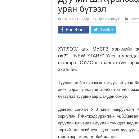
уран бүтээл
2013 оны 10 сар 1 / 11 цаг 20 минут
Uncat
Facebook
Twitter
ХҮРЛЭЭ/ анх МУСГЗ хөгжмийн з
вэ?”
“NEW STARS” Улсын уралдаан
шалгарч СУИС-д шалгалтгүй орох
эхэлсэн.
Түүнээс хойш сурахын хажуугаар уран б
хийх зэрэг урлагтай холбоотой үйл ажи
бүтээлээ туурвихаар шамдан оржээ.
Дөнгөж саяхан УГЗ кино найруулагч Ж
зориулан Г.Жигжэдсүрэнгийн үг,З.Хангал
оруулан шинэчлэн дуулан түүндээ ведио 
төрхийг илэрхийлсэн цоо шинэ дуунууд 
гаргахаар ажиллаж байгаа гэнэ.