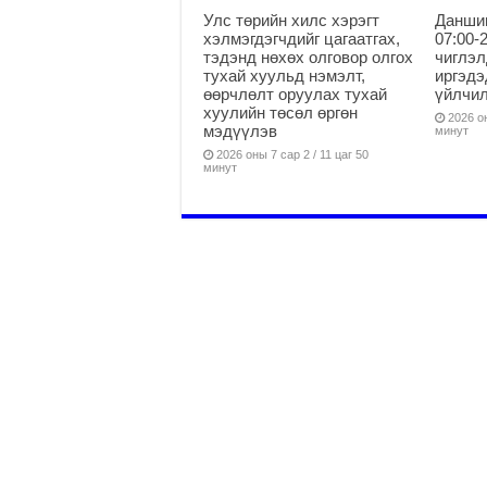
Улс төрийн хилс хэрэгт
Данши
хэлмэгдэгчдийг цагаатгах,
07:00-
тэдэнд нөхөх олговор олгох
чиглэл
тухай хуульд нэмэлт,
иргэдэ
өөрчлөлт оруулах тухай
үйлчи
хуулийн төсөл өргөн
2026 он
мэдүүлэв
минут
2026 оны 7 сар 2 / 11 цаг 50
минут