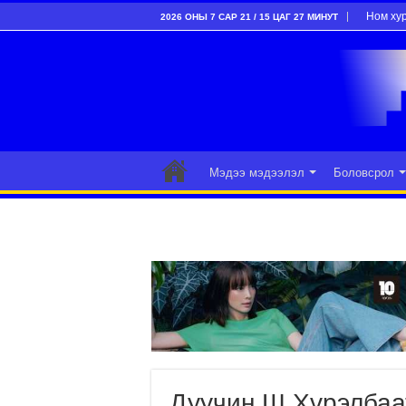
Ном ху
2026 ОНЫ 7 САР 21 / 15 ЦАГ 27 МИНУТ
Мэдээ мэдээлэл
Боловсрол
Дуучин Ш.Хүрэлбаат