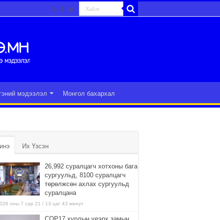
гэний мэдээлэл
Монгол бахархал
инэ
Их Үзсэн
26,992 суралцагч хотхоны бага
сургуульд, 8100 суралцагч
төрөлжсөн ахлах сургуульд
суралцана
026 оны 7 сар 21 / 13 цаг 43 минут
COP17 хурлын үеэрх замын