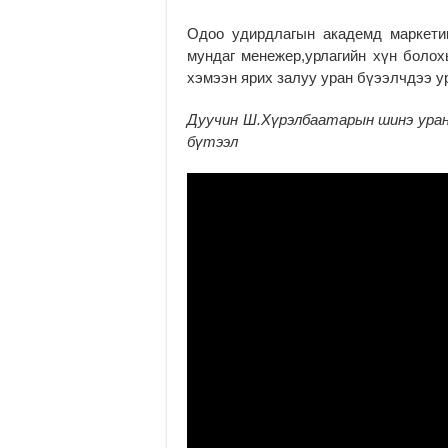
Одоо удирдлагын академд маркети
мундаг менежер,урлагийн хүн болох
хэмээн ярих залуу уран бүээлчдээ у
Дуучин Ш.Хүрэлбаатарын шинэ уран
бүтээл