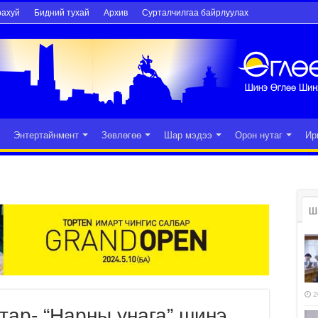
рахуй
Бидний тухай
Архив
Сурталчилгаа байрлуулах
Энтертайнмент
Зөвлөгөө
Шар мэдээ
Орон нутаг
Ир
Ш
2
ар- “Нарны унага” шинэ