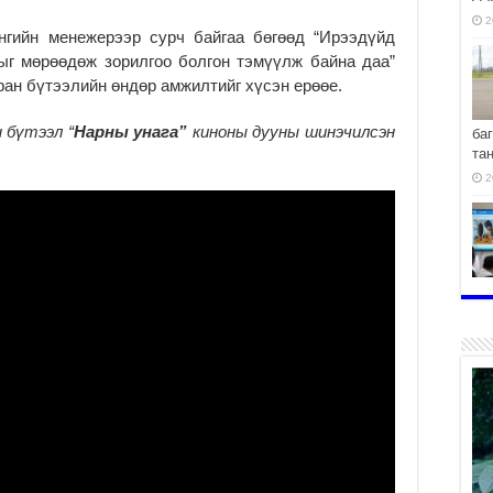
2
нгийн менежерээр сурч байгаа бөгөөд “Ирээдүйд
ыг мөрөөдөж зорилгоо болгон тэмүүлж байна даа”
ран бүтээлийн өндөр амжилтийг хүсэн ерөөе.
 бүтээл “
Нарны унага”
киноны дууны шинэчилсэн
ба
та
2
хо
2
2