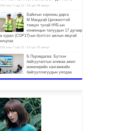
026 оны 7 сар 21 / 10 цаг 09 минут
Байнгын хорооны дарга
М.Мандхай Цөлжилттэй
тэмцэх тухай НҮБ-ын
конвенцын талуудын 17 дугаар
га хурал (СОР17)-ын бэлтгэл ажлын явцтай
нилцлаа
026 оны 7 сар 21 / 10 цаг 03 минут
Б.Пүрэвдагва: Бүтээн
байгуулалтын аливаа ажил
инженерийн хангамжийн
байгууллагуудын уялдаа
лбоогүйгээс саатах ёсгүй
026 оны 7 сар 20 / 17 цаг 21 минут
“Сэлбэ 20 минутын хот”
төслийн анхны 12 давхар
барилгын үндсэн карказ,
цутгалтын ажил дууслаа
026 оны 7 сар 20 / 17 цаг 17 минут
Мопед, скүүтер, тэдгээртэй
адилтгах үзүүлэлт бүхий