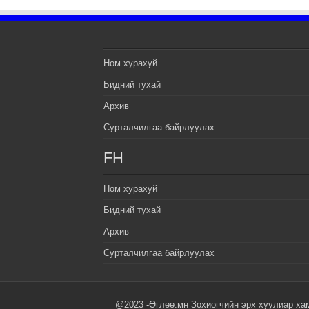
Ном хурахуй
Бидний тухай
Архив
Сурталчилгаа байрлуулах
FH
Ном хурахуй
Бидний тухай
Архив
Сурталчилгаа байрлуулах
@2023 -Өглөө.мн Зохиогчийн эрх хуулиар ха