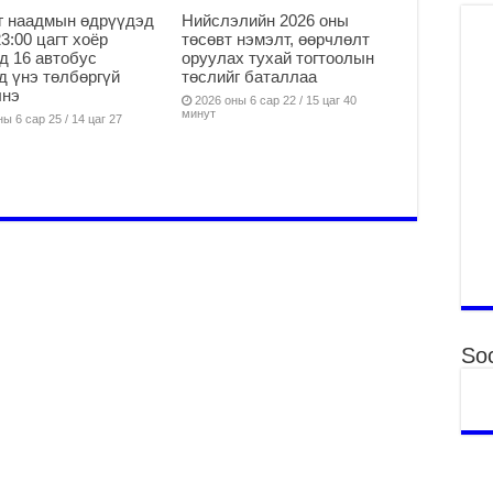
г наадмын өдрүүдэд
Нийслэлийн 2026 оны
Ха
23:00 цагт хоёр
төсөвт нэмэлт, өөрчлөлт
за
д 16 автобус
оруулах тухай тогтоолын
үр
д үнэ төлбөргүй
төслийг баталлаа
лнэ
2
2026 оны 6 сар 22 / 15 цаг 40
минут
ы 6 сар 25 / 14 цаг 27
Ус
ба
сэ
га
2
31
үе
ба
2
Ая
Soc
2
Үе
хо
ба
2