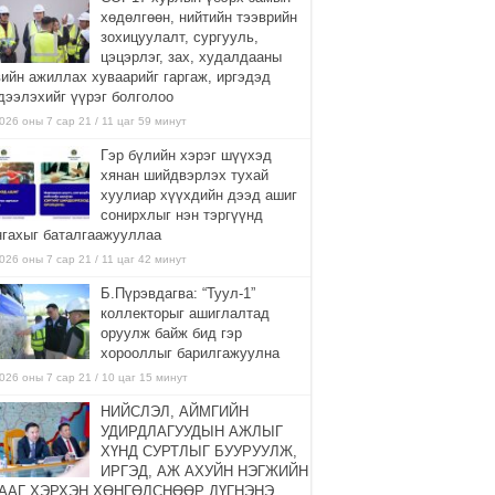
хөдөлгөөн, нийтийн тээврийн
зохицуулалт, сургууль,
цэцэрлэг, зах, худалдааны
вийн ажиллах хуваарийг гаргаж, иргэдэд
дээлэхийг үүрэг болголоо
026 оны 7 сар 21 / 11 цаг 59 минут
Гэр бүлийн хэрэг шүүхэд
хянан шийдвэрлэх тухай
хуулиар хүүхдийн дээд ашиг
сонирхлыг нэн тэргүүнд
нгахыг баталгаажууллаа
026 оны 7 сар 21 / 11 цаг 42 минут
Б.Пүрэвдагва: “Туул-1”
коллекторыг ашиглалтад
оруулж байж бид гэр
хорооллыг барилгажуулна
026 оны 7 сар 21 / 10 цаг 15 минут
НИЙСЛЭЛ, АЙМГИЙН
УДИРДЛАГУУДЫН АЖЛЫГ
ХҮНД СУРТЛЫГ БУУРУУЛЖ,
ИРГЭД, АЖ АХУЙН НЭГЖИЙН
ААГ ХЭРХЭН ХӨНГӨЛСНӨӨР ДҮГНЭНЭ