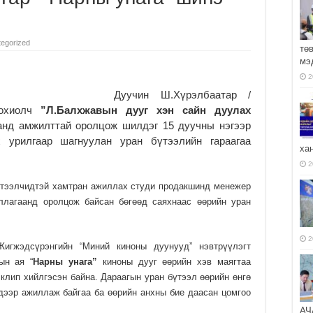
egorized
тө
мэ
2
Дуучин Ш.Хүрэлбаатар /
охиолч
”Л.Балхжавын дууг хэн сайн дуулах
д амжилттай оролцож шилдэг 15 дуучны нэгээр
 урилгаар шагнуулан уран бүтээлийн гараагаа
ха
2
үтээлчидтэй хамтран ажиллах студи продакшинд менежер
ллагаанд оролцож байсан бөгөөд саяхнаас өөрийн уран
2
игжэдсүрэнгийн “Миний киноны дуунууд” нэвтрүүлэгт
ын ая “
Нарны унага”
киноны дууг өөрийн хэв маягтаа
клип хийлгэсэн байна. Дараагын уран бүтээл өөрийн өнгө
дээр ажиллаж байгаа ба өөрийн анхны бие даасан цомгоо
АЧ