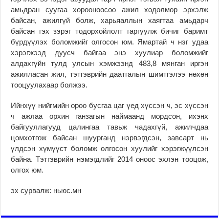
амьдран суугаа хорооноосоо ажил хөдөлмөр эрхэлж
байсан, ажилгүй болж, харьяаллын хаягтаа амьдарч
байсан гэх зэрэг тодорхойлолт гаргуулж бичиг баримт
бүрдүүлэх боломжийг олгосон юм. Ямартай ч нэг удаа
хэрэгжээд дуусч байгаа энэ хуулиар боломжийг
алдахгүйн тулд улсын хэмжээнд 483,8 мянган иргэн
ажилласан жил, тэтгэврийн даатгалын шимтгэлээ нөхөн
тооцуулахаар болжээ.
Ийнхүү нийгмийн ороо бусгаа цаг үед хүссэн ч, эс хүссэн
ч ажлаа орхин ганзагын наймаанд мордсон, ихэнх
байгууллагууд цалингаа тавьж чадахгүй, ажилчдаа
цомхотгож байсан шуурганд нэрвэгдсэн, завсарт нь
үлдсэн хүмүүст боломж олгосон хуулийг хэрэгжүүлсэн
байна. Тэтгэврийн нэмэгдлийг 2014 оноос эхлэн тооцож,
олгох юм.
эх сурвалж: ньюс.мн