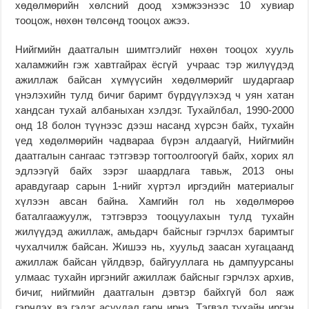
хөдөлмөрийн хөлсний доод хэмжээнээс 10 хувиар
тооцож, нөхөн төлсөнд тооцох ажээ.
Нийгмийн даатгалын шимтгэлийг нөхөн тооцох хууль
халамжийн гэж хавтгайрах ёсгүй учраас тэр жилүүдэд
ажиллаж байсан хүмүүсийн хөдөлмөрийг шударгаар
үнэлэхийн тулд бичиг баримт бүрдүүлэхэд ч уян хатан
хандсан тухай албаныхан хэлдэг. Тухайлбал, 1990-2000
онд 18 болон түүнээс дээш насанд хүрсэн байх, тухайн
үед хөдөлмөрийн чадвараа бүрэн алдаагүй, Нийгмийн
даатгалын сангаас тэтгэвэр тогтоолгоогүй байх, хорих ял
эдлээгүй байх зэрэг шаардлага тавьж, 2013 оны
аравдугаар сарын 1-нийг хүртэл иргэдийн материалыг
хүлээн авсан байна. Хамгийн гол нь хөдөлмөрөө
баталгаажуулж, тэтгэврээ тооцуулахын тулд тухайн
жилүүдэд ажиллаж, амьдарч байсныг гэрчлэх баримтыг
чухалчилж байсан. Жишээ нь, хуульд заасан хугацаанд
ажиллаж байсан үйлдвэр, байгууллага нь дампуурсаны
улмаас тухайн иргэнийг ажиллаж байсныг гэрчлэх архив,
бичиг, нийгмийн даатгалын дэвтэр байхгүй бол яаж
гэрчлэх вэ гэдэг асуудал гарч ирнэ. Тэгвэл тухайн иргэн