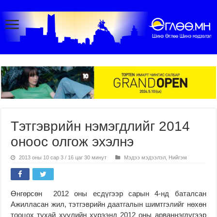
Тэтгэврийн нэмэгдлийг 2014
оноос олгож эхэлнэ
2013 оны 10 сар 3 / 16 цаг 30 минут
Мэдээ мэдээлэл
,
Нийгэм
Өнгөрсөн 2012 оны есдүгээр сарын 4-нд баталсан
Ажилласан жил, тэтгэврийн даатгалын шимтгэлийг нөхөн
тооцох тухай хуулийн хүрээнд 2012 оны арваннэгдүгээр