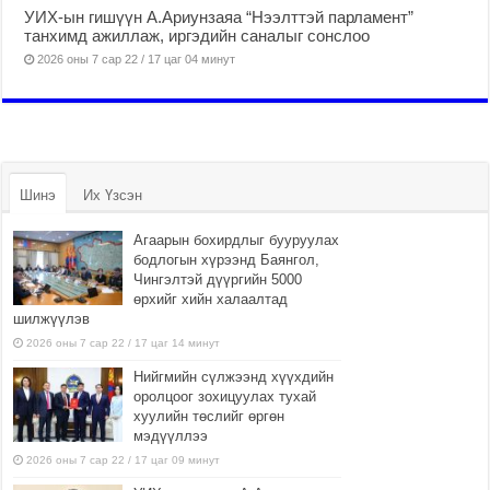
УИХ-ын гишүүн А.Ариунзаяа “Нээлттэй парламент”
танхимд ажиллаж, иргэдийн саналыг сонслоо
2026 оны 7 сар 22 / 17 цаг 04 минут
Шинэ
Их Үзсэн
Агаарын бохирдлыг бууруулах
бодлогын хүрээнд Баянгол,
Чингэлтэй дүүргийн 5000
өрхийг хийн халаалтад
шилжүүлэв
2026 оны 7 сар 22 / 17 цаг 14 минут
Нийгмийн сүлжээнд хүүхдийн
оролцоог зохицуулах тухай
хуулийн төслийг өргөн
мэдүүллээ
2026 оны 7 сар 22 / 17 цаг 09 минут