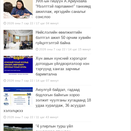
УИХ-ын гишүүн А.Ариунзаяа
“Нээлттэй парламент” танхимд
ажиллаж, иргэдийн саналыг
сонслоо
2026 оны 7 сар 22 / 17 цаг 04 минут
Нийслэлийн өвөлжилтийн
бэлтгэл ажил 50 орчим хувийн
гүйцэтгэлтэй байна
2026 оны 7 сар 22 / 14 цаг 15 минут
Хүн амын хүнсний хэрэгцээг
дотоодын үйлдвэрлэлээр нэн
тэргүүнд хангах зарчмыг
баримтална
2026 оны 7 сар 22 / 14 цаг 07 минут
Аюулгүй байдал, гадаад
бодлогын байнгын хороо
ээлжит чуулганы хугацаанд 18
удаа хуралдаж, 36 асуудал
хэлэлцжээ
2026 оны 7 сар 22 / 11 цаг 43 минут
“4 улирлын турш үйл