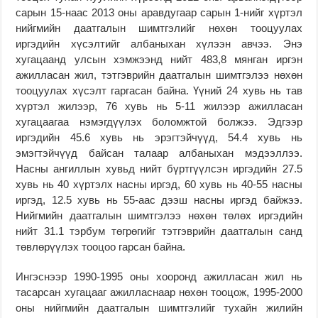
сарын 15-наас 2013 оны аравдугаар сарын 1-нийг хүртэл
нийгмийн даатгалын шимтгэлийг нөхөн тооцуулах
иргэдийн хүсэлтийг албаныхан хүлээн авчээ. Энэ
хугацаанд улсын хэмжээнд нийт 483,8 мянган иргэн
ажилласан жил, тэтгэврийн даатгалын шимтгэлээ нөхөн
тооцуулах хүсэлт гаргасан байна. Үүний 24 хувь нь тав
хүртэл жилээр, 76 хувь нь 5-11 жилээр ажилласан
хугацаагаа нэмэгдүүлэх боломжтой болжээ. Эдгээр
иргэдийн 45.6 хувь нь эрэгтэйчүүд, 54.4 хувь нь
эмэгтэйчүүд байсан талаар албаныхан мэдээллээ.
Насны ангиллын хувьд нийт бүртгүүлсэн иргэдийн 27.5
хувь нь 40 хүртэлх насны иргэд, 60 хувь нь 40-55 насны
иргэд, 12.5 хувь нь 55-аас дээш насны иргэд байжээ.
Нийгмийн даатгалын шимтгэлээ нөхөн төлөх иргэдийн
нийт 31.1 тэрбум төгрөгийг тэтгэврийн даатгалын санд
төвлөрүүлэх тооцоо гарсан байна.
Ингэснээр 1990-1995 оны хооронд ажилласан жил нь
тасарсан хугацааг ажилласнаар нөхөн тооцож, 1995-2000
оны нийгмийн даатгалын шимтгэлийг тухайн жилийн