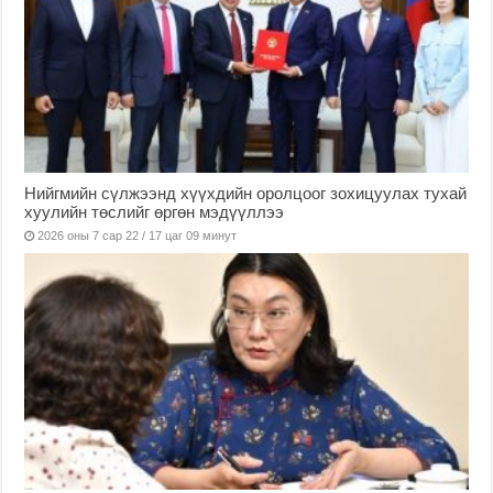
Нийгмийн сүлжээнд хүүхдийн оролцоог зохицуулах тухай
хуулийн төслийг өргөн мэдүүллээ
2026 оны 7 сар 22 / 17 цаг 09 минут