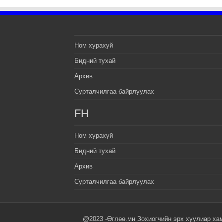
Ном хурахуй
Бидний тухай
Архив
Сурталчилгаа байрлуулах
FH
Ном хурахуй
Бидний тухай
Архив
Сурталчилгаа байрлуулах
@2023 -Өглөө.мн Зохиогчийн эрх хуулиар ха