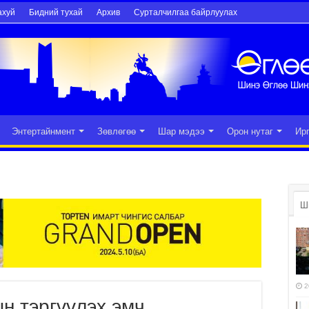
ахуй
Бидний тухай
Архив
Сурталчилгаа байрлуулах
Энтертайнмент
Зөвлөгөө
Шар мэдээ
Орон нутаг
Ир
Ш
2
н тэргүүлэх эмч,