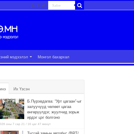
гэний мэдээлэл
Монгол бахархал
инэ
Их Үзсэн
Б.Пүрэвдагва: “Урт цагаан”-ыг
залуучууд чөлөөт цагаа
өнгөрүүлдэг, жуулчид зорьж
ирдэг цэг болгоно
026 оны 7 сар 21 / 16 цаг 47 минут
Тусгай замын автобус /BRT/