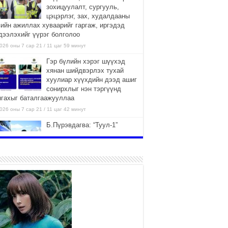
зохицуулалт, сургууль,
цэцэрлэг, зах, худалдааны
вийн ажиллах хуваарийг гаргаж, иргэдэд
дээлэхийг үүрэг болголоо
026 оны 7 сар 21 / 11 цаг 59 минут
Гэр бүлийн хэрэг шүүхэд
хянан шийдвэрлэх тухай
хуулиар хүүхдийн дээд ашиг
сонирхлыг нэн тэргүүнд
нгахыг баталгаажууллаа
026 оны 7 сар 21 / 11 цаг 42 минут
Б.Пүрэвдагва: “Туул-1”
коллекторыг ашиглалтад
оруулж байж бид гэр
хорооллыг барилгажуулна
026 оны 7 сар 21 / 10 цаг 15 минут
НИЙСЛЭЛ, АЙМГИЙН
УДИРДЛАГУУДЫН АЖЛЫГ
ХҮНД СУРТЛЫГ БУУРУУЛЖ,
ИРГЭД, АЖ АХУЙН НЭГЖИЙН
ААГ ХЭРХЭН ХӨНГӨЛСНӨӨР ДҮГНЭНЭ
026 оны 7 сар 21 / 10 цаг 09 минут