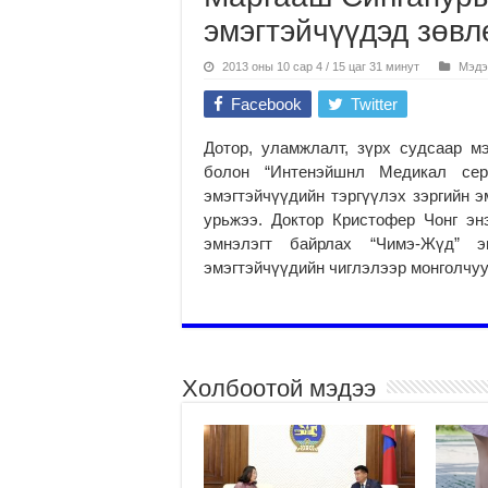
эмэгтэйчүүдэд зөвл
2013 оны 10 сар 4 / 15 цаг 31 минут
Мэдэ
Facebook
Twitter
Дотор, уламжлалт, зүрх судсаар м
болон “Интенэйшнл Медикал сер
эмэгтэйчүүдийн тэргүүлэх зэргийн э
урьжээ. Доктор Кристофер Чонг эн
эмнэлэгт байрлах “Чимэ-Жүд” 
эмэгтэйчүүдийн чиглэлээр монголчуу
Холбоотой мэдээ