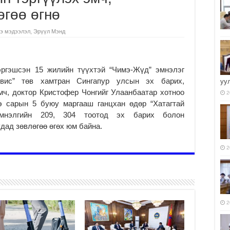
өгөө өгнө
э мэдээлэл
,
Эрүүл Мэнд
эргэшсэн 15 жилийн түүхтэй “Чимэ-Жүд” эмнэлэг
вис” төв хамтран Сингапур улсын эх барих,
уу
мч, доктор Кристофер Чонгийг Улаанбаатар хотноо
2
э сарын 5 буюу маргааш ганцхан өдөр “Хатагтай
эмнэлгийн 209, 304 тоотод эх барих болон
дад зөвлөгөө өгөх юм байна.
2
2