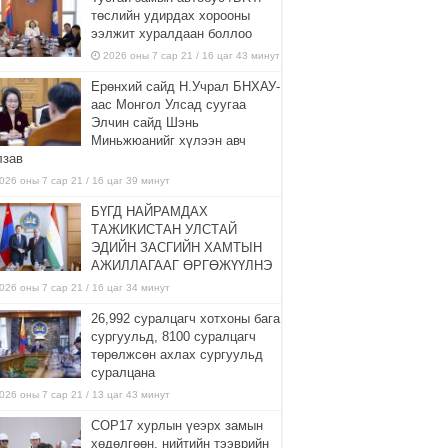
төслийн удирдах хорооны
ээлжит хуралдаан боллоо
2026 оны 7 сар 21 / 16 цаг 43 минут
Ерөнхий сайд Н.Учрал БНХАУ-
аас Монгол Улсад суугаа
Элчин сайд Шэнь
Миньжюанийг хүлээн авч
лзав
026 оны 7 сар 21 / 16 цаг 39 минут
БҮГД НАЙРАМДАХ
ТАЖИКИСТАН УЛСТАЙ
ЭДИЙН ЗАСГИЙН ХАМТЫН
АЖИЛЛАГААГ ӨРГӨЖҮҮЛНЭ
026 оны 7 сар 21 / 16 цаг 34 минут
26,992 суралцагч хотхоны бага
сургуульд, 8100 суралцагч
төрөлжсөн ахлах сургуульд
суралцана
026 оны 7 сар 21 / 13 цаг 43 минут
COP17 хурлын үеэрх замын
хөдөлгөөн, нийтийн тээврийн