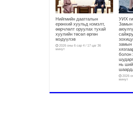
Нийгмийн даатгалын
УИХ ги
ерөнхий хуульд нэмэлт,
Замын
өөрчлөлт оруулах тухай
аюулгү
хуулийн төсөл өргөн
сайжру
мэдүүлэв
зохицу
замын 
2026 оны 6 сар 4 / 17 цаг 36
хязга
минут
болон 
шударг
нь ши
шаардл
2026 он
минут