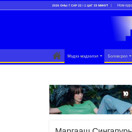
Ном хур
2026 ОНЫ 7 САР 22 / 1 ЦАГ 29 МИНУТ
Мэдээ мэдээлэл
Боловсрол
Маргааш Сингапуры