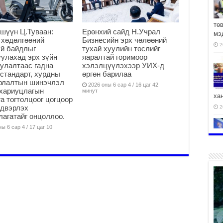
тө
шүүн Ц.Туваан:
Ерөнхий сайд Н.Учрал
мэ
 хөдөлгөөний
Бизнесийн эрх чөлөөний
2
й байдлыг
тухай хуулийн төслийг
улахад эрх зүйн
яаралтай горимоор
улалтаас гадна
хэлэлцүүлэхээр УИХ-д
стандарт, хурдны
өргөн барилаа
арлалтын шинэчлэл
2026 оны 6 сар 4 / 16 цаг 42
хариуцлагын
минут
ха
а тогтолцоог цогцоор
йдвэрлэх
2
агатайг онцоллоо.
ы 6 сар 4 / 17 цаг 10
2
АЧ
2