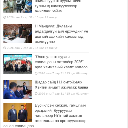
найман уурын зуухыг хийн
түлшинд шилжүүлэхээр
ажиллаж байна
2026 оны 7 сар 31 / 15 цаг 21 минут
Н.Мандуул: Дулааны
алдагдалгүй айл өрхүүдийг үе
шаттайгаар хийн халаалтад
шилжүүлнэ
2026 оны 7 сар 31 / 15 цаг 16 минут
“Олон улсын сурагч
солилцооны хөтөлбөр 2026”
арга хэмжээний хаалт боллоо
2026 оны 7 сар 31 / 15 цаг 09 минут
Шадар сайд Н.Номтойбаяр
Хэнтий аймагт ажиллаж байна
2026 оны 7 сар 31 / 15 цаг 01 минут
Бүсчилсэн хөгжил, гамшгийн
эрсдэлийг бууруулах
чиглэлээр НҮБ-тай хамтын
ажиллагаагаа өргөжүүлэхээр
санал солилцлоо