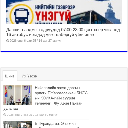
Даншиг наадмын өдрүүдэд 07:00-23:00 цагт хоёр чиглэлд
16 автобус иргэдэд үнэ төлбөргүй үйлчилнэ
2026 оны 6 сар 25 / 14 цаг 27 минут
Шинэ
Их Үзсэн
Нийслэлийн засаг даргын
орлогч Г.Жаргалсайхан БНСУ-
ын КОЙКА-гийн суурин
төлөөлөгч Жу Хэйн Нантай
уулзлаа
2026 оны 7 сар 31 / 16 цаг 59 минут
Б.Пүрэвдагва: Энэ жил