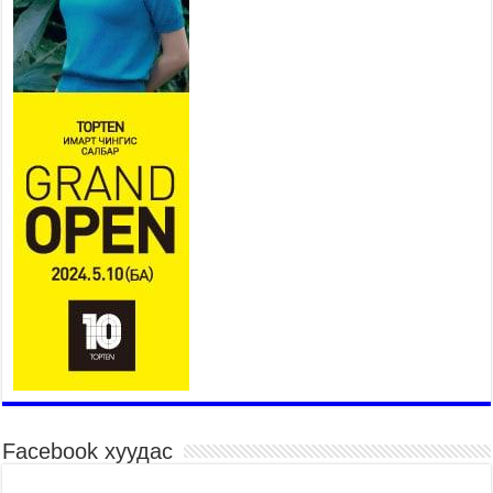
нэгдүгээр орлогч Б.Мөнхбат
Денвер хот дахь Монгол
улсын өргөмжит консул
Ж.Вагенландертай уулзлаа
2026 оны 7 сар 30 / 15 цаг 30 минут
Нийслэл, дүүргийн шуурхай штабууд хүч,
хэрэгслийн бэлэн байдлыг ханган ажиллаж
байна
2026 оны 7 сар 30 / 15 цаг 24 минут
Бүгд Найрамдах Киргиз Улстай худалдаа,
тээвэр, логистикийн хамтын ажиллагааг
өргөжүүлнэ
2026 оны 7 сар 30 / 15 цаг 19 минут
Шадар сайд Н.Номтойбаяр яамдын Төрийн
нарийн бичгийн дарга нартай шуурхай
хуралдлаа
2026 оны 7 сар 30 / 15 цаг 12 минут
Бага орлоготой иргэдийн орлогод татвар
ногдуулахгүй байх эрх зүйн орчныг бүрдүүллээ
Facebook хуудас
2026 оны 7 сар 30 / 15 цаг 02 минут