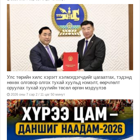
Улс төрийн хилс хэрэгт хэлмэгдэгчдийг цагаатгах, тэдэнд
нөхөх олговор олгох тухай хуульд нэмэлт, өөрчлөлт
оруулах тухай хуулийн төсөл өргөн мэдүүлэв
2026 оны 7 сар 2 / 11 цаг 50 минут