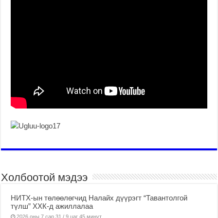
Холбоотой мэдээ
НИТХ-ын төлөөлөгчид Налайх дүүрэгт “Тавантолгой
түлш” ХХК-д ажиллалаа
2026 оны 7 сар 31 / 9 цаг 45 минут