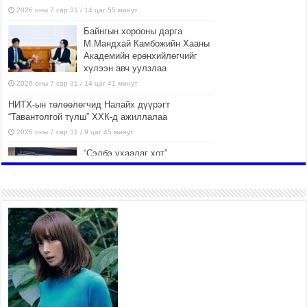
2026 оны 7 сар 31 / 14 цаг 55 минут
Байнгын хорооны дарга
М.Мандхай Камбожийн Хааны
Академийн ерөнхийлөгчийг
хүлээн авч уулзлаа
2026 оны 7 сар 31 / 14 цаг 41 минут
НИТХ-ын төлөөлөгчид Налайх дүүрэгт
“Тавантолгой түлш” ХХК-д ажиллалаа
2026 оны 7 сар 31 / 9 цаг 45 минут
“Сэлбэ ухаалаг хот”
ашиглалтад орсноор
Улаанбаатар хотын орон
сууцны хангамжийн жилийн
эрэлтийн 42 хувийг хангана
2026 оны 7 сар 31 / 9 цаг 23 минут
Г.Жаргалсайхан: Энэ өвөл 400-
430 мянган тонн шахмал түлш
хэрэглэнэ
2026 оны 7 сар 30 / 15 цаг 35 минут
Нийслэлийн засаг даргын