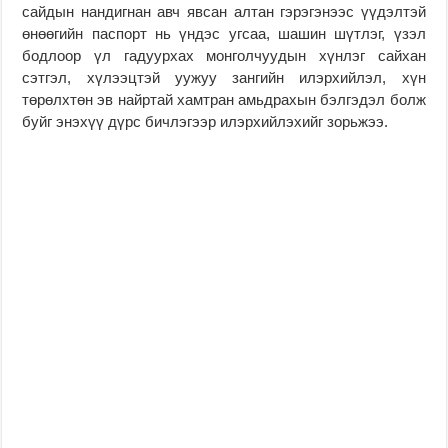
сайдын нандигнан авч явсан алтан гэрэгэнээс үүдэлтэй
өнөөгийн паспорт нь үндэс угсаа, шашин шүтлэг, үзэл
бодлоор үл гадуурхах монголчуудын хүнлэг сайхан
сэтгэл, хүлээцтэй уужуу зангийн илэрхийлэл, хүн
төрөлхтөн эв найртай хамтран амьдрахын бэлгэдэл болж
буйг энэхүү дүрс бичлэгээр илэрхийлэхийг зорьжээ.