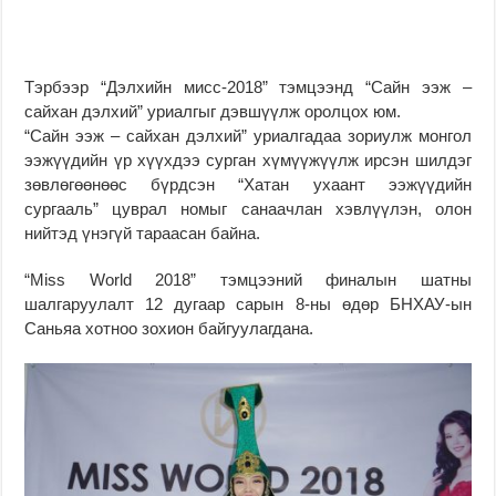
Тэрбээр “Дэлхийн мисс-2018” тэмцээнд “Сайн ээж –
сайхан дэлхий” уриалгыг дэвшүүлж оролцох юм.
“Сайн ээж – сайхан дэлхий” уриалгадаа зориулж монгол
ээжүүдийн үр хүүхдээ сурган хүмүүжүүлж ирсэн шилдэг
зөвлөгөөнөөс бүрдсэн “Хатан ухаант ээжүүдийн
сургааль” цуврал номыг санаачлан хэвлүүлэн, олон
нийтэд үнэгүй тараасан байна.
“Miss World 2018” тэмцээний финалын шатны
шалгаруулалт 12 дугаар сарын 8-ны өдөр БНХАУ-ын
Саньяа хотноо зохион байгуулагдана.