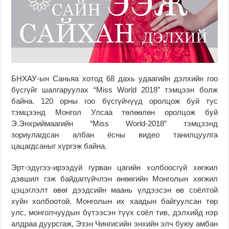
БНХАУ-ын Саньяа хотод 68 дахь удаагийн дэлхийн гоо
бүсгүйг шалгаруулах “Miss World 2018” тэмцээн болж
байна. 120 орны гоо бүсгүйчүүд оролцож буй тус
тэмцээнд Монгол Улсаа төлөөлөн оролцож буй
Э.Энхриймаагийн “Miss World-2018” тэмцээнд
зориулагдсан албан ёсны видео танилцуулга
цацагдсаныг хүргэж байна.
Эрт-эдүгээ-ирээдүй гурван цагийн холбоосгүй хөгжил
дэвшил гэж байдаггүйчлэн өнөөгийн Монголын хөгжил
цэцэглэлт өвөг дээдсийн маань үлдээсэн өв соёлтой
хүйн холбоотой. Монголын их хаадын байгуулсан төр
улс, монголчуудын бүтээсэн түүх соёл тив, дэлхийд нэр
алдраа дуурсгаж, Эзэн Чингисийн энхийн элч буюу амбан