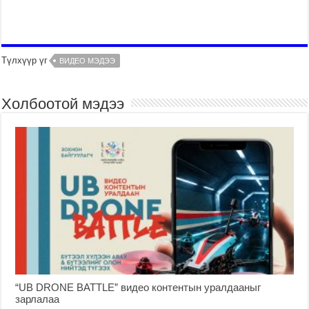
Түлхүүр үг
ВИДЕО МЭДЭЭ
Холбоотой мэдээ
“UB DRONE BATTLE” видео контентын уралдааныг
зарлалаа