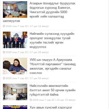
Агаарын бохирдлыг бууруулах
бодлогын хүрээнд Баянгол,
Чингэлтэй дүүргийн 5000
өрхийг хийн халаалтад
шилжүүлэв
2026 оны 7 сар 22 / 17 цаг 14 минут
Нийгмийн сүлжээнд хүүхдийн
оролцоог зохицуулах тухай
хуулийн төслийг өргөн
мэдүүллээ
2026 оны 7 сар 22 / 17 цаг 09 минут
УИХ-ын гишүүн А.Ариунзаяа
“Нээлттэй парламент” танхимд
ажиллаж, иргэдийн саналыг
сонслоо
2026 оны 7 сар 22 / 17 цаг 04 минут
Нийслэлийн өвөлжилтийн
бэлтгэл ажил 50 орчим хувийн
гүйцэтгэлтэй байна
2026 оны 7 сар 22 / 14 цаг 15 минут
Хүн амын хүнсний хэрэгцээг