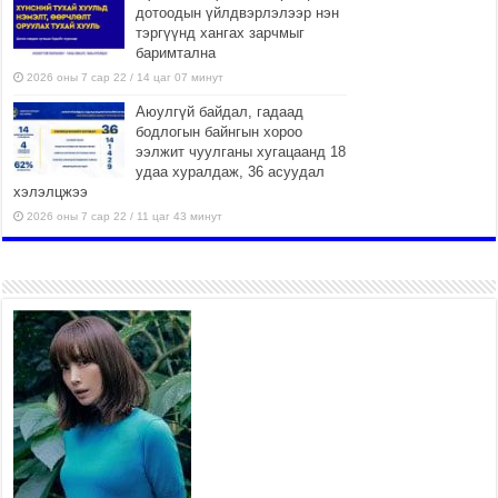
дотоодын үйлдвэрлэлээр нэн
тэргүүнд хангах зарчмыг
баримтална
2026 оны 7 сар 22 / 14 цаг 07 минут
Аюулгүй байдал, гадаад
бодлогын байнгын хороо
ээлжит чуулганы хугацаанд 18
удаа хуралдаж, 36 асуудал
хэлэлцжээ
2026 оны 7 сар 22 / 11 цаг 43 минут
“4 улирлын турш үйл
ажиллагаа явуулах
боломжтой-Хүүхэд хөгжүүлэх
төв” байгуулах төсөлд төр,
хувийн хэвшлийн түншлэлийн хүрээнд хамтран
ажиллахыг урьж байна
2026 оны 7 сар 22 / 9 цаг 28 минут
Б.Пүрэвдагва: “Урт цагаан”-ыг
залуучууд чөлөөт цагаа
өнгөрүүлдэг, жуулчид зорьж
ирдэг цэг болгоно
2026 оны 7 сар 21 / 16 цаг 47 минут