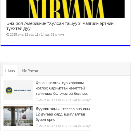
Энэ бол Америкийн “Хулсан ташуур” маягийн эртний
түүхтэй дуу
2025 оны 12 сар 11 / 14 цаг 31 минут
Шинэ
Их Үзсэн
Хянан шалгах түр хорооны
нотлох баримттай нээлттэй
танилцах боломжтой боллоо.
2026 оны 7 сар 23 / 15 цаг 58 минут
Дүүжин замын тээвэр энэ оны
12 дугаар сард ашиглалтад
бүрэн орно
2026 оны 7 сар 23 / 10 цаг 21 минут