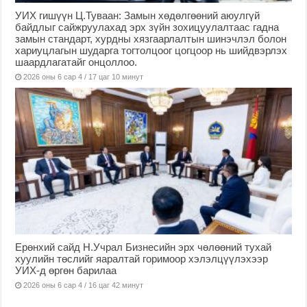
УИХ гишүүн Ц.Туваан: Замын хөдөлгөөний аюулгүй
байдлыг сайжруулахад эрх зүйн зохицуулалтаас гадна
замын стандарт, хурдны хязгаарлалтын шинэчлэл болон
хариуцлагын шударга тогтолцоог цогцоор нь шийдвэрлэх
шаардлагатайг онцоллоо.
2026 оны 6 сар 4 / 17 цаг 10 минут
Ерөнхий сайд Н.Учрал Бизнесийн эрх чөлөөний тухай
хуулийн төслийг яаралтай горимоор хэлэлцүүлэхээр
УИХ-д өргөн барилаа
2026 оны 6 сар 4 / 16 цаг 42 минут