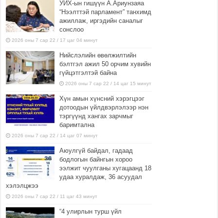
УИХ-ын гишүүн А.Ариунзаяа
“Нээлттэй парламент” танхимд
ажиллаж, иргэдийн саналыг
сонслоо
2026 оны 7 сар 22 / 17 цаг 04 минут
Нийслэлийн өвөлжилтийн
бэлтгэл ажил 50 орчим хувийн
гүйцэтгэлтэй байна
2026 оны 7 сар 22 / 14 цаг 15 минут
Хүн амын хүнсний хэрэгцээг
дотоодын үйлдвэрлэлээр нэн
тэргүүнд хангах зарчмыг
баримтална
2026 оны 7 сар 22 / 14 цаг 07 минут
Аюулгүй байдал, гадаад
бодлогын байнгын хороо
ээлжит чуулганы хугацаанд 18
удаа хуралдаж, 36 асуудал
хэлэлцжээ
2026 оны 7 сар 22 / 11 цаг 43 минут
“4 улирлын турш үйл