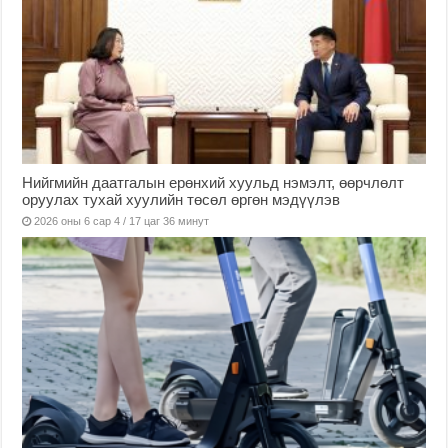
Нийгмийн даатгалын ерөнхий хуульд нэмэлт, өөрчлөлт
оруулах тухай хуулийн төсөл өргөн мэдүүлэв
2026 оны 6 сар 4 / 17 цаг 36 минут