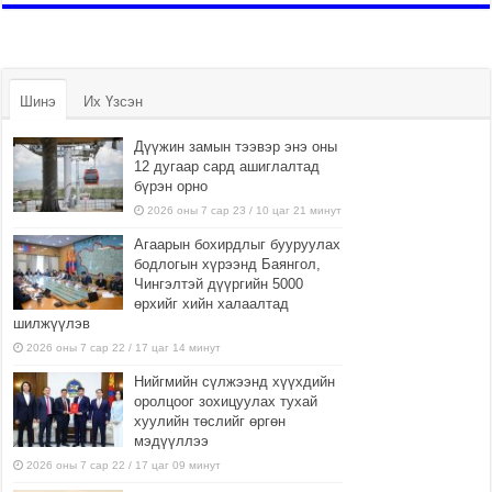
Шинэ
Их Үзсэн
Дүүжин замын тээвэр энэ оны
12 дугаар сард ашиглалтад
бүрэн орно
2026 оны 7 сар 23 / 10 цаг 21 минут
Агаарын бохирдлыг бууруулах
бодлогын хүрээнд Баянгол,
Чингэлтэй дүүргийн 5000
өрхийг хийн халаалтад
шилжүүлэв
2026 оны 7 сар 22 / 17 цаг 14 минут
Нийгмийн сүлжээнд хүүхдийн
оролцоог зохицуулах тухай
хуулийн төслийг өргөн
мэдүүллээ
2026 оны 7 сар 22 / 17 цаг 09 минут