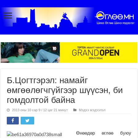
Б.Цогтгэрэл: намайг
өмгөөлөгчгүйгээр шүүсэн, би
гомдолтой байна
2013 оны 10 сар 9 / 12 цаг 21 минут
Мэдээ мэдээлэл
Өнөөдөр өглөө буюу