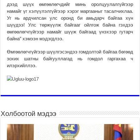
дээд шүүх өмгөөлөгчдийг минь оролцуулалгүйгээр
намайг үг хэлүүлэлгүйгээр хэрэг маргааныг тасалчихлаа.
Уг нь ардчилсан улс оронд би амьдарч байгаа хүн
шүүдээ! Улс төржүүлж байгааг ойлгож байна гэхдээ
өмгөөлөгчгүйгээр намайг шүүж байгаад үнэхээр гутарч
байна” хэмээн мэдэгдлээ.
Өмгөөлөгчгүйгээр шүүлгэсэндээ гомдолтой байгаа бөгөөд
зохих шатны байгууллагад нь гомдол гаргахаа ч
илэрхийллээ.
Холбоотой мэдээ