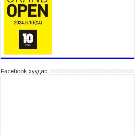
ӨРГӨЖҮҮЛНЭ
2026 оны 7 сар 21 / 16 цаг 34 минут
26,992 суралцагч хотхоны бага сургуульд, 8100
суралцагч төрөлжсөн ахлах сургуульд
суралцана
2026 оны 7 сар 21 / 13 цаг 43 минут
COP17 хурлын үеэрх замын хөдөлгөөн, нийтийн
тээврийн зохицуулалт, сургууль, цэцэрлэг, зах,
худалдааны төвийн ажиллах хуваарийг гаргаж,
иргэдэд мэдээлэхийг үүрэг болголоо
2026 оны 7 сар 21 / 11 цаг 59 минут
Facebook хуудас
Гэр бүлийн хэрэг шүүхэд хянан шийдвэрлэх
тухай хуулиар хүүхдийн дээд ашиг сонирхлыг
нэн тэргүүнд хангахыг баталгаажууллаа
2026 оны 7 сар 21 / 11 цаг 42 минут
Б.Пүрэвдагва: “Туул-1” коллекторыг ашиглалтад
оруулж байж бид гэр хорооллыг барилгажуулна
2026 оны 7 сар 21 / 10 цаг 15 минут
НИЙСЛЭЛ, АЙМГИЙН УДИРДЛАГУУДЫН
АЖЛЫГ ХҮНД СУРТЛЫГ БУУРУУЛЖ, ИРГЭД,
АЖ АХУЙН НЭГЖИЙН АЧААГ ХЭРХЭН