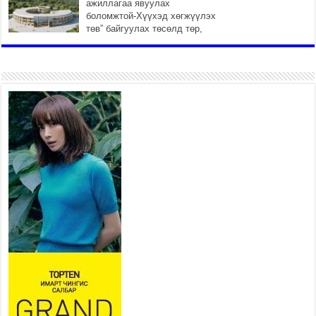
ажиллагаа явуулах
боломжтой-Хүүхэд хөгжүүлэх
төв” байгуулах төсөлд төр,
хувийн хэвшлийн түншлэлийн хүрээнд хамтран
ажиллахыг урьж байна
2026 оны 7 сар 22 / 9 цаг 28 минут
Б.Пүрэвдагва: “Урт цагаан”-ыг
залуучууд чөлөөт цагаа
өнгөрүүлдэг, жуулчид зорьж
ирдэг цэг болгоно
2026 оны 7 сар 21 / 16 цаг 47 минут
Тусгай замын автобус /BRT/
төслийн удирдах хорооны
ээлжит хуралдаан боллоо
2026 оны 7 сар 21 / 16 цаг 43 минут
Ерөнхий сайд Н.Учрал БНХАУ-аас Монгол Улсад
суугаа Элчин сайд Шэнь Миньжюанийг хүлээн
авч уулзав
2026 оны 7 сар 21 / 16 цаг 39 минут
БҮГД НАЙРАМДАХ ТАЖИКИСТАН УЛСТАЙ
ЭДИЙН ЗАСГИЙН ХАМТЫН АЖИЛЛАГААГ