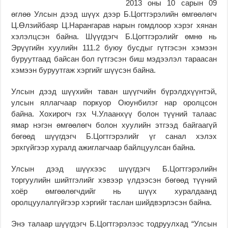
2013 оны 10 сарын 09
өглөө Улсын дээд шүүх дээр Б.Цогтгэрэлийн өмгөөлөгч
Ц.Өлзийбаяр Ц.Нарангарав нарын гомдлоор хэрэг хянан
хэлэлцсэн байна. Шүүгдэгч Б.Цогтгэрэлийг өмнө нь
Эрүүгийн хуулийн 111.2 буюу бусдыг гүтгэсэн хэмээн
буруутгаад байсан бол гүтгэсэн биш мэдээлэл тараасан
хэмээн буруутгаж хэргийг шүүсэн байна.
Улсын дээд шүүхийн таван шүүгчийн бүрэлдхүүнтэй,
улсын яллагчаар поркуор Оюунбилэг нар оролцсон
байна. Хохирогч гэх Ч.Улаанхүү болон түүний талаас
ямар нэгэн өмгөөлөгч болон хуулийн этгээд байгаагүй
бөгөөд шүүгдэгч Б.Цогтгэрэлийг үг санал хэлэх
эрхгүйгээр хуралд ажиглагчаар байлцуулсан байна.
Улсын дээд шүүхээс шүүгдэгч Б.Цогтгэрэлийн
торгуулийн шийтгэлийг хэвээр үлдээсэн бөгөөд түүний
хоёр өмгөөлөгчдийг нь шүүх хуралдаанд
оролцуулалгүйгээр хэргийг таслан шийдвэрлэсэн байна.
Энэ талаар шүүгдэгч Б.Цогтгэрэлээс тодруулхад “Улсын