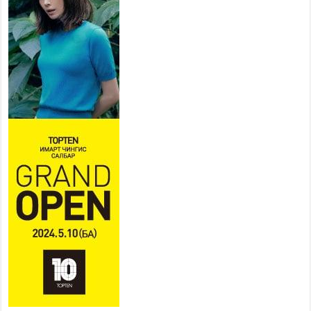
бэлэн байдалд ажиллаж байна
2026 оны 7 сар 15 / 13 цаг 06 минут
Монгол адууны үнэ цэнийг дэлхийд сурталчлах
“Дэлхийн адууны өдөр”-т 15000 морьтон оролцож
байна
2026 оны 7 сар 15 / 11 цаг 51 минут
Шагайн харвааны насанд хүрэгчдийн багийн
төрөлд 106 багийн 848 харваач өрсөлдөж,
шилдгүүд шалгарав
2026 оны 7 сар 15 / 11 цаг 45 минут
Үндэсний их баяр наадмын сур харвааны
шагналыг нийслэлийн Засаг дарга бөгөөд
Улаанбаатар хотын Захирагч Б.Пүрэвдагва
гардууллаа
2026 оны 7 сар 15 / 11 цаг 41 минут
Нийслэлийн Эрүүл мэндийн газраас 45 баг
иргэдэд тусламж, үйлчилгээ үзүүлж байна
2026 оны 7 сар 15 / 11 цаг 30 минут
Хүчит бөхийн барилдааны тавын даваа
үргэлжилж байна