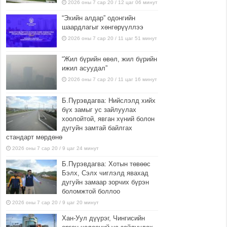
2026 оны 7 сар 20 / 12 цаг 06 минут
“Эхийн алдар” одонгийн
шаардлагыг хөнгөрүүллээ
2026 оны 7 сар 20 / 11 цаг 51 минут
“Жил бүрийн өвөл, жил бүрийн
ижил асуудал”
2026 оны 7 сар 20 / 11 цаг 16 минут
Б.Пүрэвдагва: Нийслэлд хийх
бүх замыг ус зайлуулах
хоолойтой, явган хүний болон
дугуйн замтай байлгах
стандарт мөрдөнө
2026 оны 7 сар 20 / 9 цаг 24 минут
Б.Пүрэвдагва: Хотын төвөөс
Бэлх, Сэлх чиглэлд явахад
дугуйн замаар зорчих бүрэн
боломжтой боллоо
2026 оны 7 сар 20 / 9 цаг 20 минут
Хан-Уул дүүрэг, Чингисийн