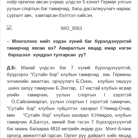
хоёр оргилоо авсан учраас үлдсэн 5 хоногт Герман улсын
уулын спортын баг тамирчид, багш дасгалжуулагч нараас
сургалт авч, хамтарсан бэлтгэл хийсэн.
–
Монголоос нийт хэдэн хүний баг бүрэлдэхүүнтэй
тамирчид явсан вэ? Авиралтын явцад ямар нэгэн
бэрхшээл хүндрэл тулгарсан уу?
Д.Б:
Манай үндсэн баг 7 хүний бүрэлдэхүүнтэй,
бүгдээрээ “Сутайн бор” клубын тамирчид юм. Германы
элчингийн ажилтан, орчуулагч Б.Онон, клубын гишүүн
шинэ залуу тамирчин Б.Энхтөр, 17 настай клубын өсвөр
үеийн тамирчин, уулын спортын I зэрэгтэй
О.Сайханжаргал, уулын спортын I зэрэгтэй тамирчин,
“Сутайн бор” клубын гүйцэтгэх захирал Г.Чимид-Очир,
мөн “Сутайн бор” клубын захирал Х.Нямдоо, клубын
тамирчин А.Батсүх, миний бие гэсэн 7 бүрэлдэхүүнтэй
баг маань багаараа 4810 метрийн өндөр дэх Монт-Бланк
оргилд амжилттай гарсан. Оргил руу дайралт хийх явцад