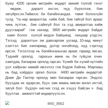
буюу 4200 орчим метрийн өндөрт миний толгой гэнэт
өвдөж, даралт ихсэн, нүд бүрэлзэж, бие
эвгүйрхсэн.Тиймээс би багийнхандаа төвөг болохгүйн
тулд “та нар авиралтаа хийж бай, бие гайгүй бол араас
чинь зүтгэж, бие сайнгүй бол та хэд авиралтаа хийж
дуусгаарай” гэж захиад 3800 метрийн өндөрт байдаг
камп болох хүнгүй модон байшинд ганцаар үлдсэн.
Тэгээд даралтын эм давхарлаж уугаад 10-аад минут
хэвттэл бие хөнгөрөөд, дотор онгойгоод, нүд сэргээд
ирсэн. Тэгэхлээр нь багийнханыхаа араас гараад явсан.
Тэднийг оргилд гарахын өмнө нь би гүйцэж очин
хамтдаа, багаараа оргилд гарсан. Үүнийг би хүний нутгийн
уул хайрхан намайг ивээлээ гэж бодож байгаа. Маргааш
нь бид хоёрдох оргил болох 4400 метрийн өндөртэй
Доме Ди Гиотер оргилд мөн багаараа гарсан. Эндээс
буухдаа их ядарсан, буух зам маань мөсөн ангал ихтэй,
эвгүй бол бүдэрч нисчих гээд их хэцүү байсан ч бид
буултаа амжилттай өндөрлүүлсэн.