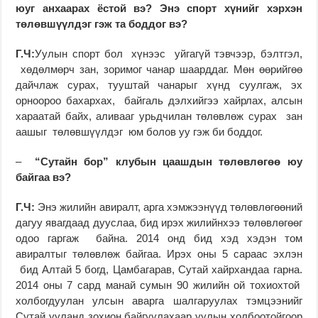
юуг анхаарах ёстой вэ? Энэ спорт хүнийг хэрхэн
төлөвшүүлдэг гэж та боддог вэ?
Г.Ч:
Уулын спорт бол хүнээс уйгагүй тэвчээр, бэлтгэл,
хөдөлмөрч зан, зоримог чанар шаарддаг. Мөн өөрийгөө
дайчлаж сурах, тууштай чанарыг хүнд суулгаж, эх
орноороо бахархах, байгаль дэлхийгээ хайрлах, алсын
хараатай байх, аливааг урьдчилан төлөвлөж сурах зан
аашыг төлөвшүүлдэг юм болов уу гэж би боддог.
–
“Сутайн бор” клубын цаашдын төлөвлөгөө юу
байгаа вэ?
Г.Ч:
Энэ жилийн авиралт, арга хэмжээнүүд төлөвлөгөөний
дагуу явагдаад дууслаа, бид ирэх жилийнхээ төлөвлөгөөг
одоо гаргаж байна. 2014 онд бид хэд хэдэн том
авиралтыг төлөвлөж байгаа. Ирэх оны 5 сараас эхлэн
бид Алтай 5 богд, Цамбагарав, Сутай хайрхандаа гарна.
2014 оны 7 сард манай сумын 90 жилийн ой тохиохтой
холбогдуулан улсын аварга шалгаруулах тэмцээнийг
Сутай ууланд зохион байгуулахаар уулын холбоотойгоор