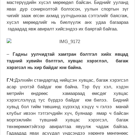
мастерүүдийн хүсэл мөрөөдөл байсан. Биднийг ууланд
явах дур сонирхолтой болгосон, уулын спортын зүг
чигийг зааж өгсөн ахмад уулчдынхаа сэтгэлийг баясгаж,
хүсэл мөрөөдлийг нь биелүүлж анх удаа багаараа
гадаадад явж авиралт хийсэндээ их баяртай байгаа.
–
Гадны уулчидтай хамтран бэлтгэл хийх явцад
тэдний хувийн бэлтгэл, хувцас хэрэглэл, багаж
хэрэгсэл нь хир байдаг юм байна.
Г.Ч:
Дэлхийн стандартад нийцсэн хувцас, багаж хэрэгсэл
асар үнэтэй байдаг юм байна. Тэр бүү хэл, хэдэн
метрийн өндрөөс хамаараад өмсдөг хувцас
хэрэгслэлүүд тус бүрдээ байдаг юм билээ. Бидний
хувьд бол тийм төвшинд хүрэхэд хэцүү ч гэлээ манай
клубыг ивээн тэтгэгчдийн хүч, буянаар ямар ч байсан
мэргэжлийн түвшний хувцас хэрэгсэл, багаж
төхөөрөмжтэйгээр авиралтаа явуулж чадаж байгаа.
Гадаадад явах асуудал үндсэндээ хөрөнгө мөнгөнөөс