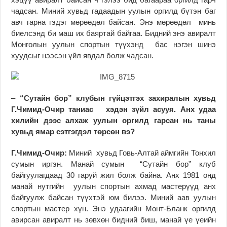
чадсан. Миний хувьд гадаадын уулын оргилд бүтэн баг
авч гарна гэдэг мөрөөдөл байсан. Энэ мөрөөдөл минь
биелсэнд би маш их баяртай байгаа. Бидний энэ авиралт
Монголын уулын спортын түүхэнд бас нэгэн шинэ
хуудсыг нээсэн үйл явдал болж чадсан.
–
“Сутайн бор” клубын гүйцэтгэх захиралын хувьд
Г.Чимид-Очир таниас хэдэн зүйл асууя. Анх удаа
хилийн дээс алхаж уулын оргилд гарсан нь таны
хувьд ямар сэтгэгдэл төрсөн вэ?
Г.Чимид-Очир:
Миний хувьд Говь-Алтай аймгийн Тонхил
сумын иргэн. Манай сумын “Сутайн бор” клуб
байгуулагдаад 30 гаруй жил болж байна. Анх 1981 онд
манай нутгийн уулын спортын ахмад мастерүүд анх
байгуулж байсан түүхтэй юм билээ. Миний аав уулын
спортын мастер хүн. Энэ удаагийн Монт-Бланк оргилд
авирсан авиралт нь зөвхөн бидний биш, манай үе үеийн