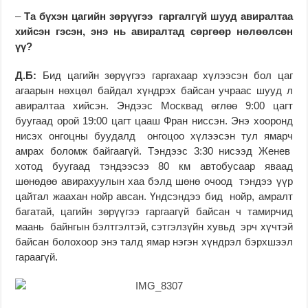
–
Та бүхэн цагийн зөрүүгээ гаргалгүй шууд авиралтаа
хийсэн гэсэн, энэ нь авиралтад сөргөөр нөлөөлсөн
үү?
Д.Б:
Бид цагийн зөрүүгээ гаргахаар хүлээсэн бол цаг
агаарын нөхцөл байдал хүндрэх байсан учраас шууд л
авиралтаа хийсэн. Эндээс Москвад өглөө 9:00 цагт
буугаад орой 19:00 цагт цааш Фран ниссэн. Энэ хооронд
нисэх онгоцны буудалд онгоцоо хүлээсэн тул ямарч
амрах боломж байгаагүй. Тэндээс 3:30 нисээд Женев
хотод буугаад тэндээсээ 80 км автобусаар яваад
шөнөдөө авирахуулын хаа бэлд шөнө очоод тэндээ үүр
цайтал жаахан нойр авсан. Үндсэндээ бид нойр, амралт
багатай, цагийн зөрүүгээ гаргаагүй байсан ч тамирчид
маань байнгын бэлтгэлтэй, сэтгэлзүйн хувьд эрч хүчтэй
байсан болохоор энэ талд ямар нэгэн хүндрэл бэрхшээл
гараагүй.