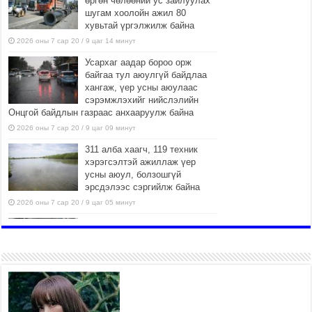
өргөн чөлөөний ус зайлуулах
шугам хоолойн ажил 80
хувьтай үргэлжилж байна
2026 оны 7 сар 20 / 9 цаг 14 минут
Усархаг аадар бороо орж
байгаа тул аюулгүй байдлаа
хангаж, үер усны аюулаас
сэрэмжлэхийг нийслэлийн
Онцгой байдлын газраас анхааруулж байна
2026 оны 7 сар 20 / 9 цаг 09 минут
311 алба хаагч, 119 техник
хэрэгсэлтэй ажиллаж үер
усны аюул, болзошгүй
эрсдэлээс сэргийлж байна
2026 оны 7 сар 20 / 9 цаг 05 минут
Аяллаа зөв төлөвлөхийг
иргэдэд зөвлөж байна
2026 оны 7 сар 16 / 11 цаг 50 минут
Үер усны болзошгүй аюулаас
сэргийлж, холбогдох
байгууллагууд өндөржүүлсэн