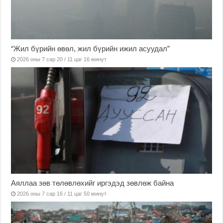
“Жил бүрийн өвөл, жил бүрийн ижил асуудал”
2026 оны 7 сар 20 / 11 цаг 16 минут
Аяллаа зөв төлөвлөхийг иргэдэд зөвлөж байна
2026 оны 7 сар 16 / 11 цаг 50 минут