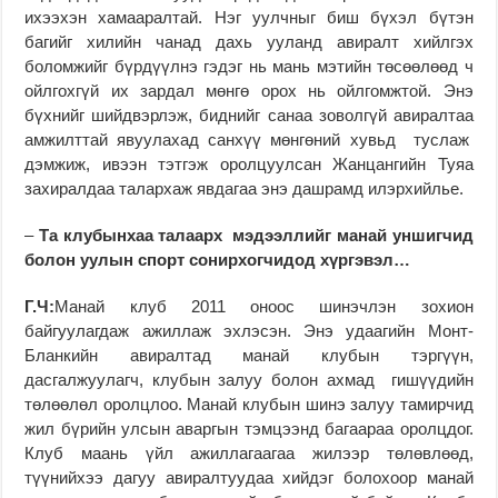
ихээхэн хамааралтай. Нэг уулчныг биш бүхэл бүтэн
багийг хилийн чанад дахь ууланд авиралт хийлгэх
боломжийг бүрдүүлнэ гэдэг нь мань мэтийн төсөөлөөд ч
ойлгохгүй их зардал мөнгө орох нь ойлгомжтой. Энэ
бүхнийг шийдвэрлэж, биднийг санаа зоволгүй авиралтаа
амжилттай явуулахад санхүү мөнгөний хувьд туслаж
дэмжиж, ивээн тэтгэж оролцуулсан Жанцангийн Туяа
захиралдаа талархаж явдагаа энэ дашрамд илэрхийлье.
–
Та клубынхаа талаарх мэдээллийг манай уншигчид
болон уулын спорт сонирхогчидод хүргэвэл…
Г.Ч:
Манай клуб 2011 оноос шинэчлэн зохион
байгуулагдаж ажиллаж эхлэсэн. Энэ удаагийн Монт-
Бланкийн авиралтад манай клубын тэргүүн,
дасгалжуулагч, клубын залуу болон ахмад гишүүдийн
төлөөлөл оролцлоо. Манай клубын шинэ залуу тамирчид
жил бүрийн улсын аваргын тэмцээнд багаараа оролцдог.
Клуб маань үйл ажиллагаагаа жилээр төлөвлөөд,
түүнийхээ дагуу авиралтуудаа хийдэг болохоор манай