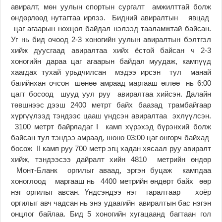
авиралт, мөн уулын спортын сургалт амжилттай болж
өндөрлөөд нутагтаа ирлээ. Бидний авиралтын явцад
цаг агаарын нөхцөл байдал нэлээд тааламжтай байсан.
Уг нь бид очоод 2-3 хоногийн уулын авиралтын бэлтгэл
хийж дуусгаад авиралтаа хийх ёстой байсан ч 2-3
хоногийн дараа цаг агаарын байдал муудаж, кампүүд
хаагдах тухай урьдчилсан мэдээ ирсэн тул манай
багийнхан очсон шөнөө амраад маргааш өглөө нь 6:00
цагт босоод шууд уул руу авиралтаа хийсэн. Далайн
төвшнээс дээш 2400 метрт байх баазад трамбайгаар
хүргүүлээд тэндээс цааш үндсэн авиралтаа эхлүүлсэн.
3100 метрт байрладаг I камп хүрэхэд бүрэнхий болж
байсан тул тэндээ амраад, шөнө 03:00 цаг өнгөрч байхад
босож II камп руу 700 метр эгц хадан хясаал руу авиралт
хийж, тэндээсээ дайралт хийн 4810 метрийн өндөр
Монт-Бланк оргилыг аваад, эргэн буцаж кампдаа
хоноглоод маргааш нь 4400 метрийн өндөрт байх өөр
нэг оргилыг авсан. Үндсэндээ нэг гаралтаар хоёр
оргилыг авч чадсан нь энэ удаагийн авиралтын бас нэгэн
онцлог байлаа. Бид 5 хоногийн хугацаанд багтаан гол