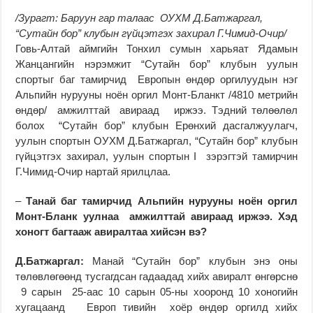
/Зурагт: Баруун гар талаас ОУХМ Д.Батжаргал,
“Сутайн бор” клубын гүйцэтгэх захирал Г.Чимид-Очир/
Говь-Алтай аймгийн Тонхил сумын харьяат Ядамын
Жанцангийн нэрэмжит “Сутайн бор” клубын уулын
спортыг баг тамирчид Европын өндөр оргилуудын нэг
Альпийн нурууны ноён оргил Монт-Бланкт /4810 метрийн
өндөр/ амжилттай авираад иржээ. Тэдний төлөөлөл
болох “Сутайн бор” клубын Ерөнхий дасгалжуулагч,
уулын спортын ОУХМ Д.Батжаргал, “Сутайн бор” клубын
гүйцэтгэх захирал, уулын спортын I зэрэгтэй тамирчин
Г.Чимид-Очир нартай ярилцлаа.
–
Танай баг тамирчид Альпийн нурууны ноён оргил
Монт-Бланк уулнаа амжилттай авираад иржээ. Хэд
хоногт багтааж авиралтаа хийсэн вэ?
Д.Батжаргал:
Манай “Сутайн бор” клубын энэ оны
төлөвлөгөөнд тусгагдсан гадаадад хийх авиралт өнгөрснө
9 сарын 25-аас 10 сарын 05-ны хооронд 10 хоногийн
хугацаанд Европ тивийн хоёр өндөр оргилд хийх