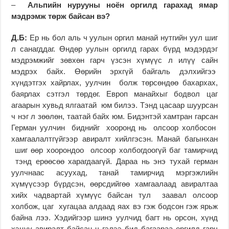
–
Альпийн нурууны ноён оргилд гарахад ямар
мэдрэмж төрж байсан вэ?
Д.Б:
Ер нь бол аль ч уулын оргил манай нутгийн уул шиг
л санагддаг. Өндөр уулын оргилд гарах бүрд мэдэрдэг
мэдрэмжийг зөвхөн гарч үзсэн хүмүүс л илүү сайн
мэдрэх байх. Өөрийн эрхгүй байгаль дэлхийгээ
хүндэтгэх хайрлах, уулчин болж төрсөндөө бахархах,
баярлах сэтгэл төрдөг. Европ манайхыг бодвол цаг
агаарын хувьд ялгаатай юм билээ. Тэнд цасаар шуурсан
ч нэг л зөөлөн, таатай байх юм. Бидэнтэй хамтран гарсан
Герман уулчин биднийг хооронд нь олсоор холбосон
хамгаалалтгүйгээр авиралт хийлгэсэн. Манай багынхан
шиг өөр хоорондоо олсоор холбогдоогүй баг тамирчид
тэнд ерөөсөө харагдаагүй. Дараа нь энэ тухай герман
уулчнаас асуухад, танай тамирчид мэргэжлийн
хүмүүсээр бүрдсэн, өөрсдийгөө хамгаалаад авиралтаа
хийх чадвартай хүмүүс байсан тул заавал олсоор
холбож, цаг хугацаа алдаад яах вэ гэж бодсон гэж ярьж
байна лээ. Хэдийгээр шинэ уулчид багт нь орсон, хүнд
хэцүү авиралт байсан ч гэлээ бид багаараа оргилд гарч