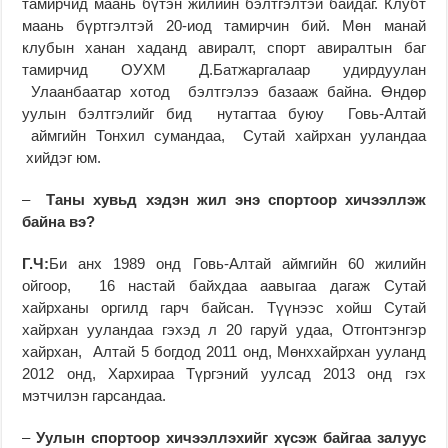
тамирчид маань бүтэн жилийн бэлтгэлтэй байдаг. Клубт
маань бүртгэлтэй 20-иод тамирчин бий. Мөн манай
клубын ханан хаданд авиралт, спорт авиралтын баг
тамирчид ОУХМ Д.Батжаргалаар удирдуулан
Улаанбаатар хотод бэлтгэлээ базааж байна. Өндөр
уулын бэлтгэлийг бид нутагтаа буюу Говь-Алтай
аймгийн Тонхил сумандаа, Сутай хайрхан ууландаа
хийдэг юм.
–
Таны хувьд хэдэн жил энэ спортоор хичээллэж
байна вэ?
Г.Ч:
Би анх 1989 онд Говь-Алтай аймгийн 60 жилийн
ойгоор, 16 настай байхдаа аавыгаа дагаж Сутай
хайрханы оргилд гарч байсан. Түүнээс хойш Сутай
хайрхан ууландаа гэхэд л 20 гаруй удаа, Отгонтэнгэр
хайрхан, Алтай 5 богдод 2011 онд, Мөнххайрхан ууланд
2012 онд, Хархираа Түргэний уулсад 2013 онд гэх
мэтчилэн гарсандаа.
–
Уулын спортоор хичээллэхийг хүсэж байгаа залуус