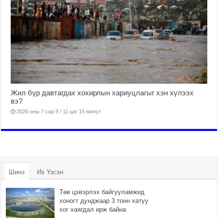
Жил бүр давтагдах хохирлын хариуцлагыг хэн хүлээх
вэ?
2026 оны 7 сар 8 / 11 цаг 15 минут
Шинэ
Их Үзсэн
Төв цэвэрлэх байгууламжид
хоногт дунджаар 3 тонн хатуу
хог хаягдал ирж байна