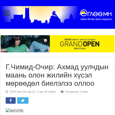
Г.Чимид-Очир: Ахмад уулчдын
маань олон жилийн хүсэл
мөрөөдөл биелэлээ оллоо
2013 оны 10 сар 11 / 1 цаг 45 минут
Онцолсон
,
Спорт