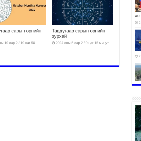
хо
2
гаар сарын өрнийн
Тавдугаар сарын өрнийн
зурхай
ы 10 сар 2 / 10 цаг 50
2024 оны 5 сар 2 / 9 цаг 15 минут
2
2
2