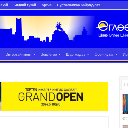
рахуй
Бидний тухай
Архив
Сурталчилгаа байрлуулах
Энтертайнмент
Зөвлөгөө
Шар мэдээ
Орон нутаг
Ир
Ш
2