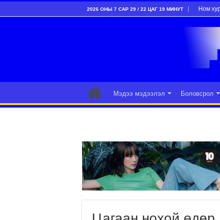
Ном ху
2026 ОНЫ 7 САР 29 / 22 ЦАГ 19 МИНУТ
Мэдээ мэдээлэл
Боловсрол
Цагаан нохой өдөр