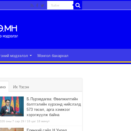
гэний мэдээлэл
Монгол бахархал
инэ
Их Үзсэн
Б.Пүрэвдагва: Өвөлжилтийн
бэлтгэлийн хүрээнд нийслэлд
573 төсөл, арга хэмжээг
хэрэгжүүлж байна
026 оны 7 сар 29 / 16 цаг 18 минут
Ерөнхий сайд Н.Учрал