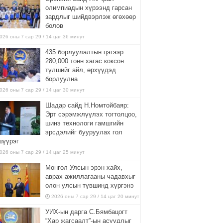
олимпиадын хүрээнд гарсан
зардлыг шийдвэрлэж өгөхөөр
болов
026 оны 7 сар 29 / 14 цаг 36 минут
435 борлуулалтын цэгээр
280,000 тонн хагас коксон
түлшийг айл, өрхүүдэд
борлуулна
026 оны 7 сар 29 / 14 цаг 30 минут
Шадар сайд Н.Номтойбаяр:
Эрт сэрэмжлүүлэх тогтолцоо,
шинэ технологи гамшгийн
эрсдэлийг бууруулах гол
шүүрэг
026 оны 7 сар 29 / 14 цаг 25 минут
Монгол Улсын эрэн хайх,
аврах ажиллагааны чадавхыг
олон улсын түвшинд хүргэнэ
2026 оны 7 сар 29 / 14 цаг 20 минут
УИХ-ын дарга С.Бямбацогт
“Хар жагсаалт”-ын асуудлыг