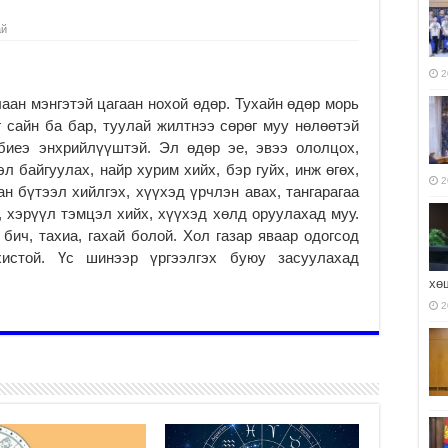
ай
2
аан мэнгэтэй цагаан нохой өдөр. Тухайн өдөр морь
 сайн ба бар, туулай жилтнээ сөрөг муу нөлөөтэй
биеэ энхрийлүүштэй. Эл өдөр эе, эвээ ололцох,
л байгуулах, найр хурим хийх, бэр гуйх, инж өгөх,
2
ан бүтээл хийлгэх, хүүхэд үрчлэн авах, тангарагаа
 хэрүүл тэмцэл хийх, хүүхэд хөлд оруулахад муу.
 бич, тахиа, гахай болой. Хол газар яваар одогсод
хистой. Үс шинээр үргээлгэх буюу засуулахад
хө
2