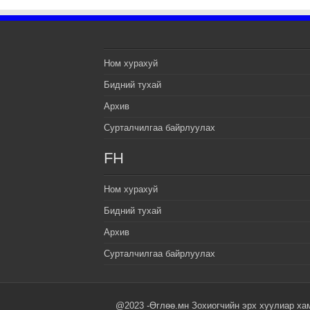
Ном хурахуй
Бидний тухай
Архив
Сурталчилгаа байрлуулах
FH
Ном хурахуй
Бидний тухай
Архив
Сурталчилгаа байрлуулах
@2023 -Өглөө.мн Зохиогчийн эрх хуулиар ха