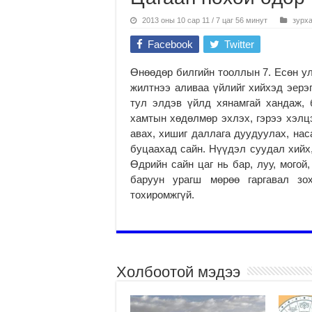
2013 оны 10 сар 11 / 7 цаг 56 минут
зурх
Facebook
Twitter
Өнөөдөр билгийн тооллын 7. Есөн ул
жилтнээ аливаа үйлийг хийхэд эерэг
тул элдэв үйлд хянамгай хандаж, 
хамтын хөдөлмөр эхлэх, гэрээ хэлцэ
авах, хишиг даллага дуудуулах, нас
буцаахад сайн. Нүүдэл суудал хийх,
Өдрийн сайн цаг нь бар, луу, могой,
баруун урагш мөрөө гаргавал зо
тохиромжгүй.
Холбоотой мэдээ