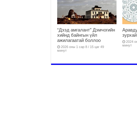
“Дээд амгалант” Дэмчогийн
Аравду
хийнд байнгын үйл
зурхай
ажилагаатай боллоо
2024 он
минут
2026 оны 1 сар 8 / 15 цаг 49
минут