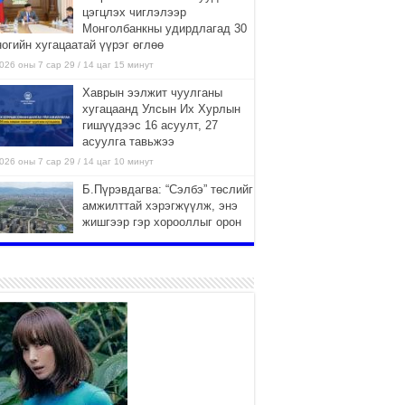
цэгцлэх чиглэлээр
Монголбанкны удирдлагад 30
ногийн хугацаатай үүрэг өглөө
026 оны 7 сар 29 / 14 цаг 15 минут
Хаврын ээлжит чуулганы
хугацаанд Улсын Их Хурлын
гишүүдээс 16 асуулт, 27
асуулга тавьжээ
026 оны 7 сар 29 / 14 цаг 10 минут
Б.Пүрэвдагва: “Сэлбэ” төслийг
амжилттай хэрэгжүүлж, энэ
жишгээр гэр хорооллыг орон
сууцжуулна
026 оны 7 сар 29 / 9 цаг 58 минут
Иргэд нийгмийн харилцаа,
хөдөлмөр эрхлэхэд
тулгамдаж буй асуудлаа УИХ-
ын гишүүнд уламжиллаа
026 оны 7 сар 29 / 9 цаг 52 минут
“СМАРТ СЭЛБЭ СИТИ”-Г
ЗОРИЛТОТ БҮЛЭГТ ХҮРГЭХ