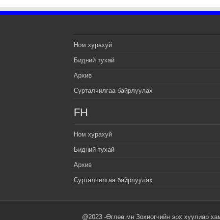
Ном хурахуй
Бидний тухай
Архив
Сурталчилгаа байрлуулах
FH
Ном хурахуй
Бидний тухай
Архив
Сурталчилгаа байрлуулах
@2023 -Өглөө.мн Зохиогчийн эрх хуулиар ха