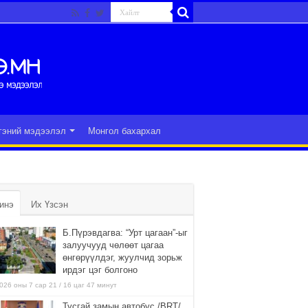
гэний мэдээлэл
Монгол бахархал
инэ
Их Үзсэн
Б.Пүрэвдагва: “Урт цагаан”-ыг
залуучууд чөлөөт цагаа
өнгөрүүлдэг, жуулчид зорьж
ирдэг цэг болгоно
026 оны 7 сар 21 / 16 цаг 47 минут
Тусгай замын автобус /BRT/