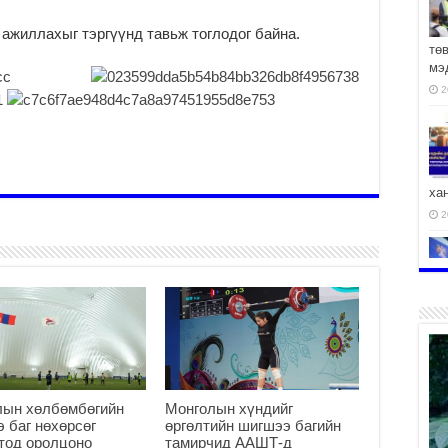
ажиллахыг тэргүүнд тавьж тоглодог байна.
тө
мэ
2
ха
2
2
лын хөлбөмбөгийн
Монголын хүндийг
АЧ
 баг нөхөрсөг
өргөлтийн шигшээ багийн
тод оролцоно
тамирчид ААШТ-д
2