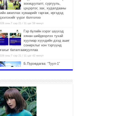
зохицуулалт, сургууль,
цэцэрлэг, зах, худалдааны
вийн ажиллах хуваарийг гаргаж, иргэдэд
дээлэхийг үүрэг болголоо
026 оны 7 сар 21 / 11 цаг 59 минут
Гэр бүлийн хэрэг шүүхэд
хянан шийдвэрлэх тухай
хуулиар хүүхдийн дээд ашиг
сонирхлыг нэн тэргүүнд
нгахыг баталгаажууллаа
026 оны 7 сар 21 / 11 цаг 42 минут
Б.Пүрэвдагва: “Туул-1”
коллекторыг ашиглалтад
оруулж байж бид гэр
хорооллыг барилгажуулна
026 оны 7 сар 21 / 10 цаг 15 минут
НИЙСЛЭЛ, АЙМГИЙН
УДИРДЛАГУУДЫН АЖЛЫГ
ХҮНД СУРТЛЫГ БУУРУУЛЖ,
ИРГЭД, АЖ АХУЙН НЭГЖИЙН
ААГ ХЭРХЭН ХӨНГӨЛСНӨӨР ДҮГНЭНЭ
026 оны 7 сар 21 / 10 цаг 09 минут