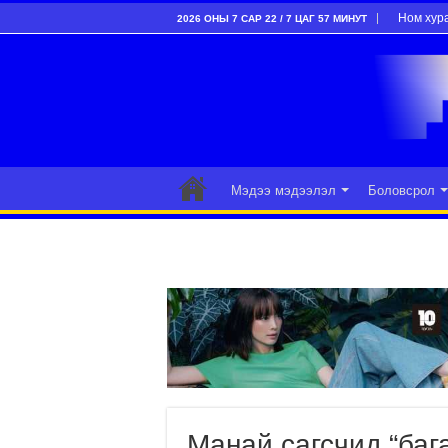
Ном хур
2026 ОНЫ 7 САР 22 / 7 ЦАГ 57 МИНУТ
Мэдээ мэдээлэл
Боловсрол
Манай сагсчид “баг