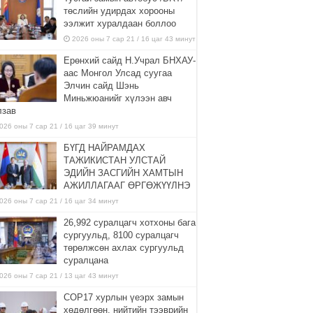
төслийн удирдах хорооны
ээлжит хуралдаан боллоо
2026 оны 7 сар 21 / 16 цаг 43 минут
Ерөнхий сайд Н.Учрал БНХАУ-
аас Монгол Улсад суугаа
Элчин сайд Шэнь
Миньжюанийг хүлээн авч
лзав
026 оны 7 сар 21 / 16 цаг 39 минут
БҮГД НАЙРАМДАХ
ТАЖИКИСТАН УЛСТАЙ
ЭДИЙН ЗАСГИЙН ХАМТЫН
АЖИЛЛАГААГ ӨРГӨЖҮҮЛНЭ
026 оны 7 сар 21 / 16 цаг 34 минут
26,992 суралцагч хотхоны бага
сургуульд, 8100 суралцагч
төрөлжсөн ахлах сургуульд
суралцана
026 оны 7 сар 21 / 13 цаг 43 минут
COP17 хурлын үеэрх замын
хөдөлгөөн, нийтийн тээврийн