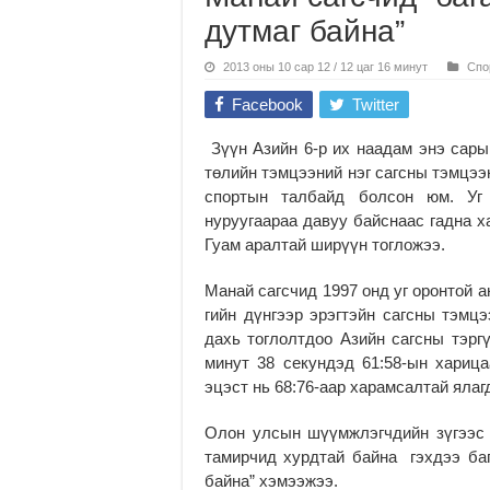
дутмаг байна”
2013 оны 10 сар 12 / 12 цаг 16 минут
Спо
Facebook
Twitter
Зүүн Азийн 6-р их наадам энэ сары
төлийн тэмцээний нэг сагсны тэмцээ
спортын талбайд болсон юм. Уг
нуруугаараа давуу байснаас гадна х
Гуам аралтай ширүүн тогложээ.
Манай сагсчид 1997 онд уг оронтой 
гийн дүнгээр эрэгтэйн сагсны тэмц
дахь тоглолтдоо Азийн сагсны тэрг
минут 38 секундэд 61:58-ын харица
эцэст нь 68:76-аар харамсалтай ялаг
Олон улсын шүүмжлэгчдийн зүгээс
тамирчид хурдтай байна гэхдээ ба
байна” хэмээжээ.