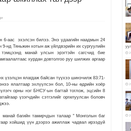
рт
н 6-аас эхэлсэн билээ. Энэ удаагийн наадмын 24
н 9-нд Тяньжин хотын аж үйлдвэрийн их сургуулийн
уу
 тэмцээнд манай улсын эрэгтэйн сагсчид бие
2
амгаалалтаас хурдан довтолгоо руу шилжих аргаар
анх үзэлцэн ялагдаж байсан түүхээ шинэчилж 83:71-
ээнээ ялалтаар эхлүүлсэн бол, 10-ны өдрийн хоёр
2
үүлэгч орны нэг БНСУ-ын багтай тоглож, эцсийн 8
атайгаар үзэгчдийн сэтгэлийг оргилуулсан боловч
джээ.
 манай багийн тамирчдын талаар ” Монголын баг
2
гаар хойшид үүн дээрээ ажиллаж чадвал ирээдүй