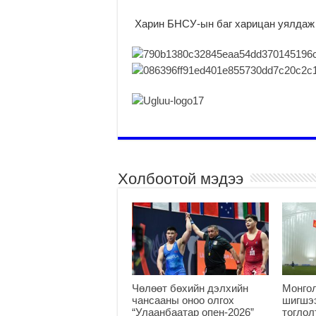
Харин БНСУ-ын баг харицан уялдаж 
Холбоотой мэдээ
Чөлөөт бөхийн дэлхийн
Монго
чансааны оноо олгох
шигшээ
“Улаанбаатар опен-2026”
тоглол