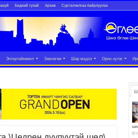
рахуй
Бидний тухай
Архив
Сурталчилгаа байрлуулах
Энтертайнмент
Зөвлөгөө
Шар мэдээ
Орон нутаг
Ир
Ш
ши
2
га \Цедрен дүүпүүтэй шөл\