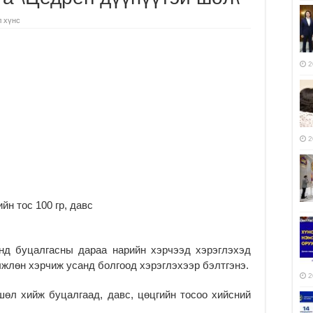
л хүнс
2
2
йн тос 100 гр, давс
анд буцалгасны дараа нарийн хэрчээд хэрэглэхэд
лжлөн хэрчиж усанд болгоод хэрэглэхээр бэлтгэнэ.
2
шөл хийж буцалгаад, давс, цөцгийн тосоо хийсний