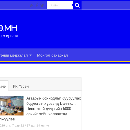
гэний мэдээлэл
Монгол бахархал
инэ
Их Үзсэн
Агаарын бохирдлыг бууруулах
бодлогын хүрээнд Баянгол,
Чингэлтэй дүүргийн 5000
өрхийг хийн халаалтад
лжүүлэв
026 оны 7 сар 22 / 17 цаг 14 минут