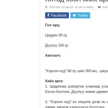
2013 оны 10 сар 14 / 11 цаг 11 минут
Хоо
Facebook
Twitter
Гол орц:
Цедрен 35 гр,
Дүүпүү 150 гр
Амтлагч:
“Хэрээн нүд” 80 гр, шөл 350 мл, цөцги
Хийх арга:
1. Цедренаа цэвэрлэж угаагаад ус
бэлэн болгоно. Дүүпүүг жижиг дөрвө
2. “Хэрээн нүд”-ээ няцалж дээр нь 
дараа, аягалж хэрэглэхэд бэлтгэнэ.