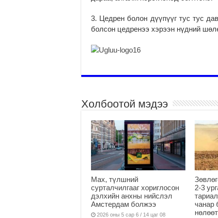
3. Цедрен болон дүүпүүг тус тус да
болсон цедренээ хэрээн нүдний шөл
Холбоотой мэдээ
Мах, түлшний
Зөвлөг
сурталчилгааг хориглосон
2-3 ур
дэлхийн анхны нийслэл
тариал
Амстердам болжээ
чанар 
нөлөөт
2026 оны 5 сар 6 / 14 цаг 08