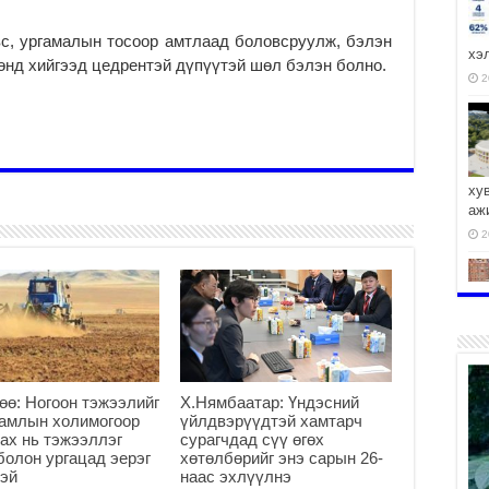
вс, ургамалын тосоор амтлаад боловсруулж, бэлэн
хэ
өнд хийгээд цедрентэй дүпүүтэй шөл бэлэн болно.
2
ху
аж
2
2
өө: Ногоон тэжээлийг
Х.Нямбаатар: Үндэсний
гамлын холимогоор
үйлдвэрүүдтэй хамтарч
ах нь тэжээллэг
сурагчдад сүү өгөх
болон ургацад эерэг
хөтөлбөрийг энэ сарын 26-
эй
наас эхлүүлнэ