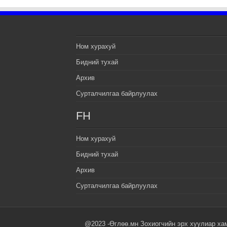
Ном хурахуй
Бидний тухай
Архив
Сурталчилгаа байрлуулах
FH
Ном хурахуй
Бидний тухай
Архив
Сурталчилгаа байрлуулах
@2023 -Өглөө.мн Зохиогчийн эрх хуулиар ха