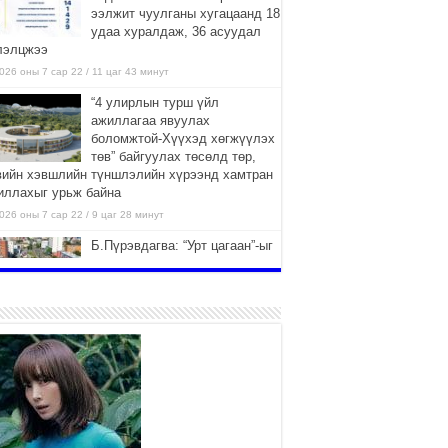
ээлжит чуулганы хугацаанд 18
удаа хуралдаж, 36 асуудал
лэлцжээ
026 оны 7 сар 22 / 11 цаг 43 минут
“4 улирлын турш үйл
ажиллагаа явуулах
боломжтой-Хүүхэд хөгжүүлэх
төв” байгуулах төсөлд төр,
вийн хэвшлийн түншлэлийн хүрээнд хамтран
иллахыг урьж байна
026 оны 7 сар 22 / 9 цаг 28 минут
Б.Пүрэвдагва: “Урт цагаан”-ыг
залуучууд чөлөөт цагаа
өнгөрүүлдэг, жуулчид зорьж
ирдэг цэг болгоно
026 оны 7 сар 21 / 16 цаг 47 минут
Тусгай замын автобус /BRT/
төслийн удирдах хорооны
ээлжит хуралдаан боллоо
2026 оны 7 сар 21 / 16 цаг 43 минут
Ерөнхий сайд Н.Учрал БНХАУ-