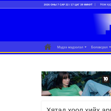
Ном ху
2026 ОНЫ 7 САР 22 / 17 ЦАГ 39 МИНУТ
Мэдээ мэдээлэл
Боловсрол
Хятад хоол хийх ар