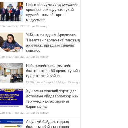
Нийгмийн сүлжээнд хүүхдийн
оролцоог зохицуулах тухай
хуулийн төслийг өргөн
мэдүүллээ
026 оны 7 сар 22 / 17 цаг 09 минут
УИХ-ын гишүүн А.Ариунзаяа
“Нээлттэй парламент” танхимд
ажиллаж, иргэдийн саналыг
сонслоо
026 оны 7 сар 22 / 17 цаг 04 минут
Нийслэлийн өвөлжилтийн
бэлтгэл ажил 50 орчим хувийн
гүйцэтгэлтэй байна
2026 оны 7 сар 22 / 14 цаг 15 минут
Хүн амын хүнсний хэрэгцээг
дотоодын үйлдвэрлэлээр нэн
тэргүүнд хангах зарчмыг
баримтална
026 оны 7 сар 22 / 14 цаг 07 минут
Аюулгүй байдал, гадаад
бодлогын байнгын хороо