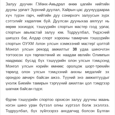
Залуу дуучин Г.Мөнх-Амьдрал өнөө цагийн нийтийн
дууны урлагт Зүрхний дуулал, Хайрын цас дуунуудаараа
хүч түрэн гарч, нийтийн дуу сонирхогч залуусын зүрх
сэтгэлийг хөдөлгөж буй. Дуулсан дууныхаа аялгууг нь
өөрөө зохиодог, тэшүүрийн спортын мастер гээд урлаг,
спортын авьяастай залуу юм. Тодруулбал, Үндэсний
шигшээ баг, Алдар спорт хорооны тамирчин тэшүүрийн
спортын ОУХМ /олон улсын хэмжээний мастер/ цолтой
Монгол улсын рекорд амжилтыг
38
удаа шинэчлэн
тогтоосон хүн төрлөхтөний их наадам өвлийн Олимпын
наадмаас бусад бүх тэшүүрийн олон улсын тэмцээнд
Монгол улсын нэрийн өмнөөс оролцож шорт-трекийн
төрөлд олон улсын тэмцээний анхны медалийг эх
орондоо авчирч байсан ажээ. Түүний энэ амжилтуудыг
үнэлж Биеийн тамирын тэргүүний ажилтан цол тэмдгээр
шагнаж байсан гэдэг.
Өдгөө тэшүүрийн спортоо орхисон залуу дуучны маань
нэгэн шинэ уран бүтээл олны хүртээл болж эхэллээ.
Тодруулбал, бүх зүйлээрээ анхдагчид болсон Булган