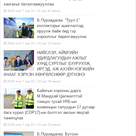
хангахыг баталгаажууллаа
2026 оны 7 сар 21 / 11 цаг 42 минут
Б.Пүрэвдагва: “Туул-1”
коллекторыг ашиглалтад
оруулж байж бид гэр
хорооллыг барилгажуулна
2026 оны 7 сар 21 / 10 цаг 15 минут
НИЙСЛЭЛ, АЙМГИЙН
УДИРДЛАГУУДЫН АЖЛЫГ
ХҮНД СУРТЛЫГ БУУРУУЛЖ,
ИРГЭД, АЖ АХУЙН НЭГЖИЙН
АЧААГ ХЭРХЭН ХӨНГӨЛСНӨӨР ДҮГНЭНЭ
2026 оны 7 сар 21 / 10 цаг 09 минут
Байнгын хорооны дарга
М.Мандхай Цөлжилттэй
тэмцэх тухай НҮБ-ын
конвенцын талуудын 17 дугаар
бага хурал (СОР17)-ын бэлтгэл ажлын явцтай
танилцлаа
2026 оны 7 сар 21 / 10 цаг 03 минут
Б.Пүрэвдагва: Бүтээн