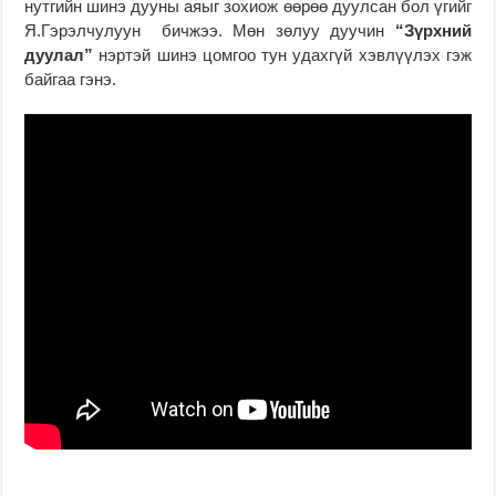
нутгийн шинэ дууны аяыг зохиож өөрөө дуулсан бол үгийг
Я.Гэрэлчулуун бичжээ. Мөн зөлуу дуучин
“Зүрхний
дуулал”
нэртэй шинэ цомгоо тун удахгүй хэвлүүлэх гэж
байгаа гэнэ.