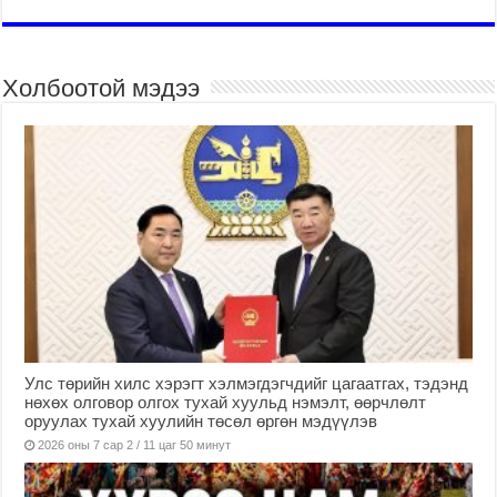
Холбоотой мэдээ
Улс төрийн хилс хэрэгт хэлмэгдэгчдийг цагаатгах, тэдэнд
нөхөх олговор олгох тухай хуульд нэмэлт, өөрчлөлт
оруулах тухай хуулийн төсөл өргөн мэдүүлэв
2026 оны 7 сар 2 / 11 цаг 50 минут