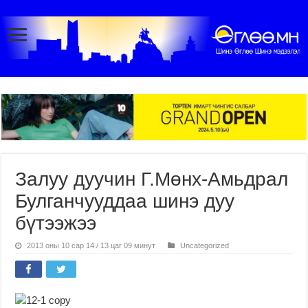
Залуу дуучин Г.Мөнх-Амьдрал
Булганчууддаа шинэ дуу
бүтээжээ
2013 оны 10 сар 14 / 13 цаг 09 минут
Uncategorized