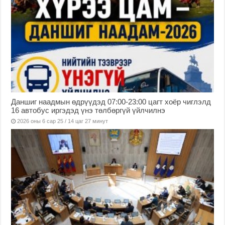
Даншиг наадмын өдрүүдэд 07:00-23:00 цагт хоёр чиглэлд
16 автобус иргэдэд үнэ төлбөргүй үйлчилнэ
2026 оны 6 сар 25 / 14 цаг 27 минут