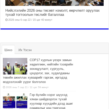
Нийслэлийн 2026 оны төсөвт нэмэлт, өөрчлөлт оруулах
тухай тогтоолын төслийг баталлаа
2026 оны 6 сар 22 / 15 цаг 40 минут
Шинэ
Их Үзсэн
COP17 хурлын үеэрх замын
хөдөлгөөн, нийтийн тээврийн
зохицуулалт, сургууль,
цэцэрлэг, зах, худалдааны
төвийн ажиллах хуваарийг гаргаж, иргэдэд
мэдээлэхийг үүрэг болголоо
2026 оны 7 сар 21 / 11 цаг 59 минут
Гэр бүлийн хэрэг шүүхэд
хянан шийдвэрлэх тухай
хуулиар хүүхдийн дээд ашиг
сонирхлыг нэн тэргүүнд