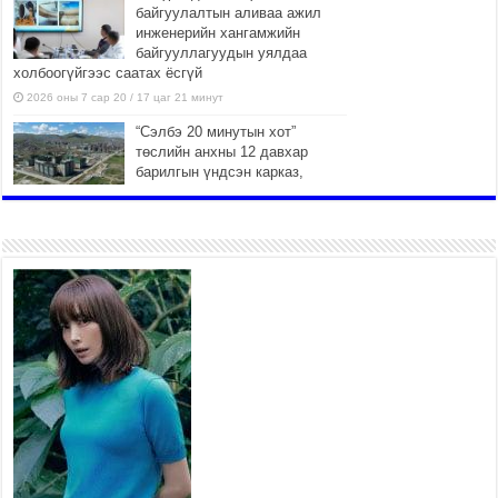
байгуулалтын аливаа ажил
инженерийн хангамжийн
байгууллагуудын уялдаа
холбоогүйгээс саатах ёсгүй
2026 оны 7 сар 20 / 17 цаг 21 минут
“Сэлбэ 20 минутын хот”
төслийн анхны 12 давхар
барилгын үндсэн карказ,
цутгалтын ажил дууслаа
2026 оны 7 сар 20 / 17 цаг 17 минут
Мопед, скүүтер, тэдгээртэй
адилтгах үзүүлэлт бүхий
тээврийн хэрэгсэлтэй
холбоотой нийслэлийн засаг
дарга захирамж гаргалаа
2026 оны 7 сар 20 / 17 цаг 11 минут
Төв цэвэрлэх байгууламжид
хоногт дунджаар 3 тонн хатуу
хог хаягдал ирж байна
2026 оны 7 сар 20 / 12 цаг 06 минут
“Эхийн алдар” одонгийн