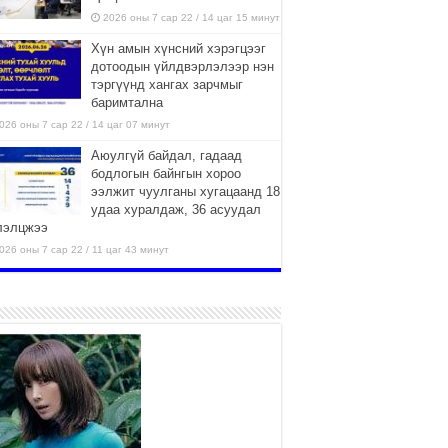
2026 оны 7 сар 22 / 14 цаг 15 минут
Хүн амын хүнсний хэрэгцээг
дотоодын үйлдвэрлэлээр нэн
тэргүүнд хангах зарчмыг
баримтална
026 оны 7 сар 22 / 14 цаг 07 минут
Аюулгүй байдал, гадаад
бодлогын байнгын хороо
ээлжит чуулганы хугацаанд 18
удаа хуралдаж, 36 асуудал
лэлцжээ
026 оны 7 сар 22 / 11 цаг 43 минут
“4 улирлын турш үйл
ажиллагаа явуулах
боломжтой-Хүүхэд хөгжүүлэх
төв” байгуулах төсөлд төр,
вийн хэвшлийн түншлэлийн хүрээнд хамтран
иллахыг урьж байна
026 оны 7 сар 22 / 9 цаг 28 минут
Б.Пүрэвдагва: “Урт цагаан”-ыг
залуучууд чөлөөт цагаа