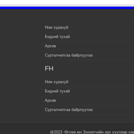
Ном хурахуй
Бидний тухай
Архив
Сурталчилгаа байрлуулах
FH
Ном хурахуй
Бидний тухай
Архив
Сурталчилгаа байрлуулах
@2023 -Өглөө.мн Зохиогчийн эрх хуулиар ха