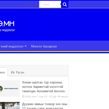
гэний мэдээлэл
Монгол бахархал
инэ
Их Үзсэн
Хянан шалгах түр хорооны
нотлох баримттай нээлттэй
танилцах боломжтой боллоо.
2026 оны 7 сар 23 / 15 цаг 58 минут
Дүүжин замын тээвэр энэ оны
12 дугаар сард ашиглалтад