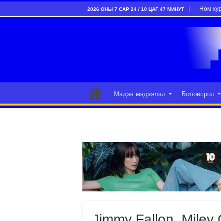
Ном ху
2026 ОНЫ 7 САР 24 / 10 ЦАГ 47 МИНУТ
Мэдээ мэдээлэл
Боловсрол
Jimmy Fallon, Miley