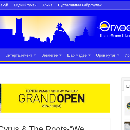
рахуй
Бидний тухай
Архив
Сурталчилгаа байрлуулах
Энтертайнмент
Зөвлөгөө
Шар мэдээ
Орон нутаг
Ир
Ш
 Cyrus & The Roots-“We