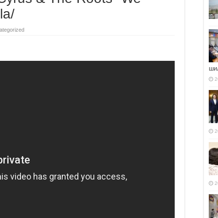
la/
ategorized
ши
2
2
2