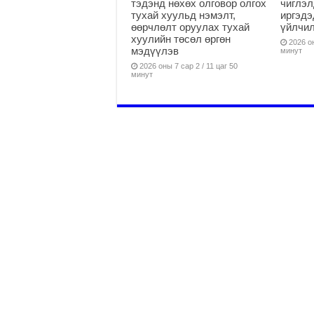
тэдэнд нөхөх олговор олгох
чиглэл
тухай хуульд нэмэлт,
иргэдэ
өөрчлөлт оруулах тухай
үйлчи
хуулийн төсөл өргөн
2026 он
мэдүүлэв
минут
2026 оны 7 сар 2 / 11 цаг 50
минут