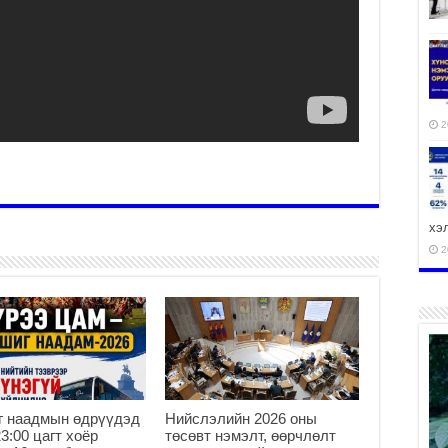
2
хэ
2
ху
аж
2
г наадмын өдрүүдэд
Нийслэлийн 2026 оны
23:00 цагт хоёр
төсөвт нэмэлт, өөрчлөлт