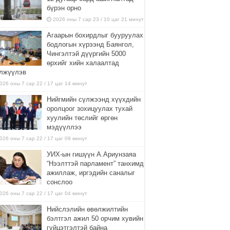
бүрэн орно
2026 оны 7 сар 23 / 10 цаг 21 минут
Агаарын бохирдлыг бууруулах
бодлогын хүрээнд Баянгол,
Чингэлтэй дүүргийн 5000
өрхийг хийн халаалтад
лжүүлэв
026 оны 7 сар 22 / 17 цаг 14 минут
Нийгмийн сүлжээнд хүүхдийн
оролцоог зохицуулах тухай
хуулийн төслийг өргөн
мэдүүллээ
026 оны 7 сар 22 / 17 цаг 09 минут
УИХ-ын гишүүн А.Ариунзаяа
“Нээлттэй парламент” танхимд
ажиллаж, иргэдийн саналыг
сонслоо
026 оны 7 сар 22 / 17 цаг 04 минут
Нийслэлийн өвөлжилтийн
бэлтгэл ажил 50 орчим хувийн
гүйцэтгэлтэй байна