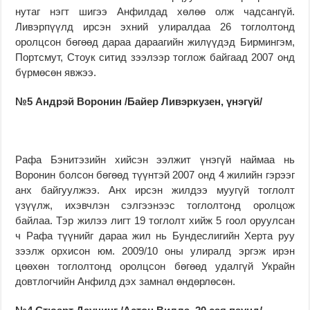
нутаг нэгт шигээ Анфилдад хөлөө олж чадсангүй.
Ливэрпүүлд ирсэн эхний улиралдаа 26 тоглолтонд
оролцсон бөгөөд дараа дараагийн жилүүдэд Бирмингэм,
Портсмут, Стоук ситид зээлээр тоглож байгаад 2007 онд
бүрмөсөн явжээ.
№5 Андрэй Воронин /Байер Ливэркузен, үнэгүй/
Рафа Бэнитэзийн хийсэн ээлжит үнэгүй наймаа нь
Воронин болсон бөгөөд түүнтэй 2007 онд 4 жилийн гэрээг
анх байгуулжээ. Анх ирсэн жилдээ муугүй тоглолт
үзүүлж, ихэвчлэн сэлгээнээс тоглолтонд оролцож
байлаа. Тэр жилээ лигт 19 тоглолт хийж 5 гоол оруулсан
ч Рафа түүнийг дараа жил нь Бундеслигийн Херта руу
зээлж орхисон юм. 2009/10 оны улиралд эргэж ирэн
цөөхөн тоглолтонд оролцсон бөгөөд удалгүй Украйн
довтлогчийн Анфилд дэх замнал өндөрлөсөн.