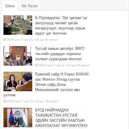
Шинэ
Их Үзсэн
Б.Пүрэвдагва: “Урт цагаан”-ыг
залуучууд чөлөөт цагаа
өнгөрүүлдэг, жуулчид зорьж
ирдэг цэг болгоно
2026 оны 7 сар 21 / 16 цаг 47 минут
Тусгай замын автобус /BRT/
төслийн удирдах хорооны
ээлжит хуралдаан боллоо
2026 оны 7 сар 21 / 16 цаг 43 минут
Ерөнхий сайд Н.Учрал БНХАУ-
аас Монгол Улсад суугаа
Элчин сайд Шэнь
Миньжюанийг хүлээн авч
уулзав
2026 оны 7 сар 21 / 16 цаг 39 минут
БҮГД НАЙРАМДАХ
ТАЖИКИСТАН УЛСТАЙ
ЭДИЙН ЗАСГИЙН ХАМТЫН
АЖИЛЛАГААГ ӨРГӨЖҮҮЛНЭ