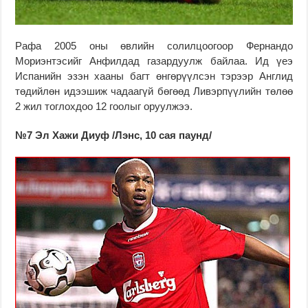
Рафа 2005 оны өвлийн солилцоогоор Фернандо
Мориэнтэсийг Анфилдад газардуулж байлаа. Ид үеэ
Испанийн эзэн хааны багт өнгөрүүлсэн тэрээр Англид
төдийлөн идээшиж чадаагүй бөгөөд Ливэрпүүлийн төлөө
2 жил тоглохдоо 12 гоолыг оруулжээ.
№7 Эл Хажи Диуф /Лэнс, 10 сая паунд/