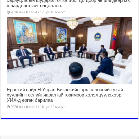
хариуцлагын шударга тогтолцоог цогцоор нь шийдвэрлэх
шаардлагатайг онцоллоо.
2026 оны 6 сар 4 / 17 цаг 10 минут
Ерөнхий сайд Н.Учрал Бизнесийн эрх чөлөөний тухай
хуулийн төслийг яаралтай горимоор хэлэлцүүлэхээр
УИХ-д өргөн барилаа
2026 оны 6 сар 4 / 16 цаг 42 минут