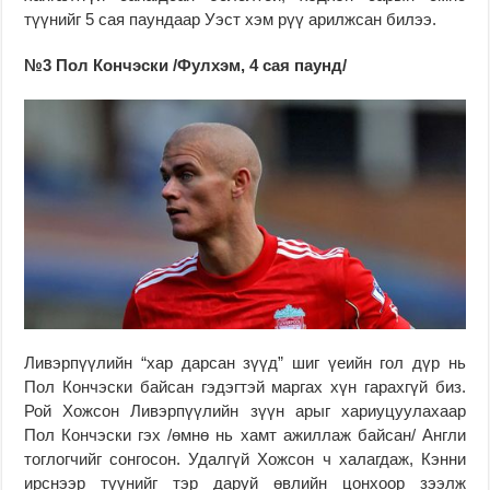
түүнийг 5 сая паундаар Уэст хэм рүү арилжсан билээ.
№3 Пол Кончэски /Фулхэм, 4 сая паунд/
Ливэрпүүлийн “хар дарсан зүүд” шиг үеийн гол дүр нь
Пол Кончэски байсан гэдэгтэй маргах хүн гарахгүй биз.
Рой Хожсон Ливэрпүүлийн зүүн арыг хариуцуулахаар
Пол Кончэски гэх /өмнө нь хамт ажиллаж байсан/ Англи
тоглогчийг сонгосон. Удалгүй Хожсон ч халагдаж, Кэнни
ирснээр түүнийг тэр даруй өвлийн цонхоор зээлж