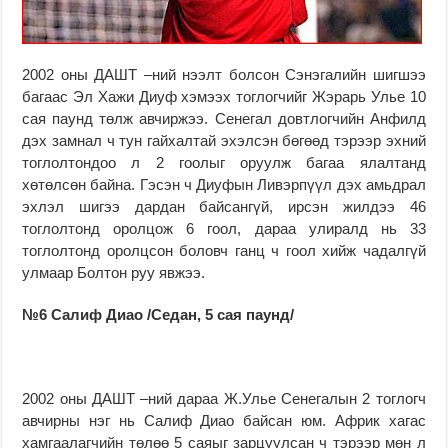
2002 оны ДАШТ –ний нээлт болсон Сэнэгалийн шигшээ
багаас Эл Хажи Диуф хэмээх тоглогчийг Жэрарь Улье 10
сая паунд төлж авчиржээ. Сенегал довтлогчийн Анфилд
дэх замнал ч тун гайхалтай эхэлсэн бөгөөд тэрээр эхний
тоглолтондоо л 2 гоолыг оруулж багаа ялалтанд
хөтөлсөн байна. Гэсэн ч Диуфын Ливэрпүүл дэх амьдрал
эхлэл шигээ дардан байсангүй, ирсэн жилдээ 46
тоглолтонд оролцож 6 гоол, дараа улиралд нь 33
тоглолтонд оролцсон боловч ганц ч гоол хийж чадалгүй
улмаар Болтон руу явжээ.
№6 Салиф Диао /Седан, 5 сая паунд/
2002 оны ДАШТ –ний дараа Ж.Улье Сенегалын 2 тоглогч
авчирны нэг нь Салиф Диао байсан юм. Африк хагас
хамгаалагчийн төлөө 5 саяыг зарцуулсан ч тэрээр мөн л