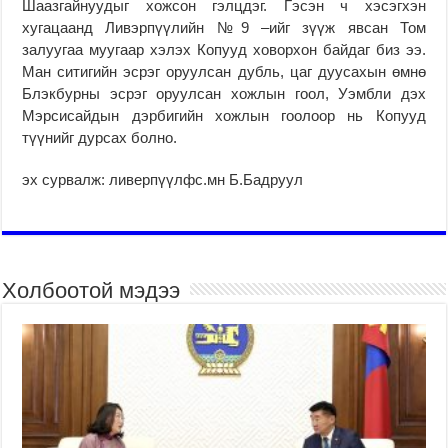
Шаазгайнуудыг хожсон гэлцдэг. Гэсэн ч хэсэгхэн
хугацаанд Ливэрпүүлийн №9 –ийг зүүж явсан Том
залуугаа муугаар хэлэх Копууд ховорхон байдаг биз ээ.
Ман ситигийн эсрэг оруулсан дубль, цаг дуусахын өмнө
Блэкбурны эсрэг оруулсан хожлын гоол, Уэмбли дэх
Мэрсисайдын дэрбигийн хожлын гоолоор нь Копууд
түүнийг дурсах болно.
эх сурвалж: ливерпүүлфс.мн Б.Бадруул
Холбоотой мэдээ