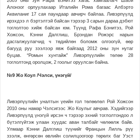
2009 оны зун Рафа Бэнитэз хагас хамгаалагч Шаби
Алонзог орлуулахаар Италийн Рома багаас Албэрто
Аквиланиг 17 сая паундаар авчирч байлаа. Ливэрпүүлд
ирэхдээ л бэртэлтэй байсан тэрээр 3 сарын дараа дэбют
тоглолтоо хийж байсан юм. Түүнд Рафа Бэнитэз, Рой
Хожсон, Кэнни Далглиш, Брэндан Рожэрс нарын
дасгалжуулагчид ч төдийлөн боломж олгоогүй, өөр
багууд руу зээлээр явж байгаад 2012 оны зун нутаг
буцав. “Ромын хунтайж” Ливэрпүүлийн төлөө 28
тоглолтонд оролцож, 2 гоолыг оруулсан байна.
№9 Жо Коул /Чэлси, үнэгүй/
Ливэрпүүлийн уналтын үеийн гол төлөөлөл Рой Хожсон
2010 оны намар Чэлсигээс Жо Коулыг авчрав. Хэдийгээр
Ливэрпүүлд үнэгүй ирсэн ч тэрээр эхний тоглолтондоо л
бүтэлгүйтэж улаан хуудас аван талбайг чөлөөлж байв.
Улмаар Кэнни Далглиш түүнийг Францын Лилль рүү
зээлж, өнгөрсөн өвлийн солилцоогоор төрөлх баг Уэст