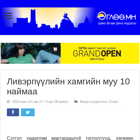
Ливэрпүүлийн хамгийн муу 10
наймаа
2013 оны 10 сар 17 / 9 цаг 08 минут
Мэдээ мэдээлэл
,
Спорт
Сэтгэл хөдөлгөм мартагдашгүй тоглолтууд, хөгжөөн