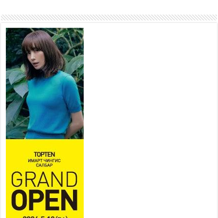
оруулж байж бид гэр
хорооллыг барилгажуулна
2026 оны 7 сар 21 / 10 цаг 15 минут
НИЙСЛЭЛ, АЙМГИЙН
УДИРДЛАГУУДЫН АЖЛЫГ
ХҮНД СУРТЛЫГ БУУРУУЛЖ,
ИРГЭД, АЖ АХУЙН НЭГЖИЙН
АЧААГ ХЭРХЭН ХӨНГӨЛСНӨӨР ДҮГНЭНЭ
2026 оны 7 сар 21 / 10 цаг 09 минут
Байнгын хорооны дарга
М.Мандхай Цөлжилттэй
тэмцэх тухай НҮБ-ын
конвенцын талуудын 17 дугаар
бага хурал (СОР17)-ын бэлтгэл ажлын явцтай
танилцлаа
2026 оны 7 сар 21 / 10 цаг 03 минут
Б.Пүрэвдагва: Бүтээн байгуулалтын аливаа
ажил инженерийн хангамжийн байгууллагуудын
уялдаа холбоогүйгээс саатах ёсгүй
2026 оны 7 сар 20 / 17 цаг 21 минут
“Сэлбэ 20 минутын хот” төслийн анхны 12