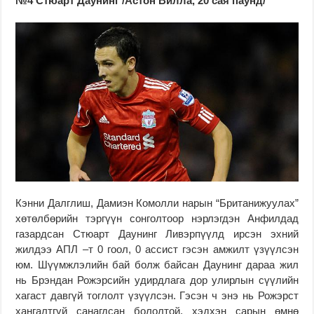
№4 Стюарт Даунинг /Астон Вилла, 20 сая паунд/
Кэнни Далглиш, Дамиэн Комолли нарын “Британижуулах”
хөтөлбөрийн тэргүүн сонголтоор нэрлэгдэн Анфилдад
газардсан Стюарт Даунинг Ливэрпүүлд ирсэн эхний
жилдээ АПЛ –т 0 гоол, 0 ассист гэсэн амжилт үзүүлсэн
юм. Шүүмжлэлийн бай болж байсан Даунинг дараа жил
нь Брэндан Рожэрсийн удирдлага дор улирлын сүүлийн
хагаст давгүй тоглолт үзүүлсэн. Гэсэн ч энэ нь Рожэрст
хангалтгүй санагдсан бололтой, хэдхэн сарын өмнө