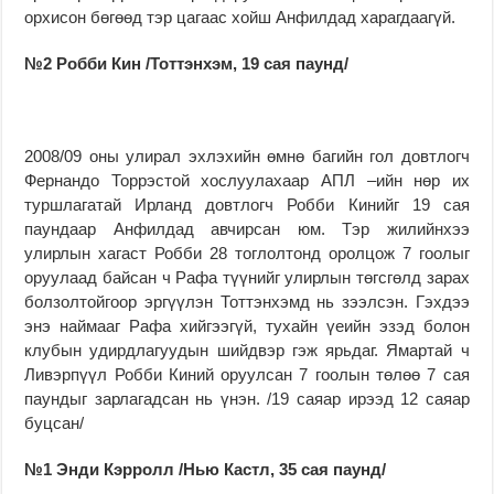
орхисон бөгөөд тэр цагаас хойш Анфилдад харагдаагүй.
№2 Робби Кин /Тоттэнхэм, 19 сая паунд/
2008/09 оны улирал эхлэхийн өмнө багийн гол довтлогч
Фернандо Торрэстой хослуулахаар АПЛ –ийн нөр их
туршлагатай Ирланд довтлогч Робби Кинийг 19 сая
паундаар Анфилдад авчирсан юм. Тэр жилийнхээ
улирлын хагаст Робби 28 тоглолтонд оролцож 7 гоолыг
оруулаад байсан ч Рафа түүнийг улирлын төгсгөлд зарах
болзолтойгоор эргүүлэн Тоттэнхэмд нь зээлсэн. Гэхдээ
энэ наймааг Рафа хийгээгүй, тухайн үеийн эзэд болон
клубын удирдлагуудын шийдвэр гэж ярьдаг. Ямартай ч
Ливэрпүүл Робби Киний оруулсан 7 гоолын төлөө 7 сая
паундыг зарлагадсан нь үнэн. /19 саяар ирээд 12 саяар
буцсан/
№1 Энди Кэрролл /Нью Кастл, 35 сая паунд/