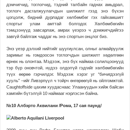
дэмчигчид, тоглогчид, тэдний талбайн гаднах амьдрал,
тоглогч дасгалжуулагчдын шилжилт гээд энэ бүхэн
цогцолж, бидний дурладаг хөлбөмбөг гэх гайхамшигт
спортыг улам амттай болгодог. Хөлбөмбөгийн
тэмцээнүүд завсарлаж, амрах үеэрээ ч дэмжигчдийгээ
завгүй байлгаж чаддаг нь энэ спортын онцлог биз.
Энэ үеэр дэлхий нийтийг шуугиулсан, олныг алмайруулж
заримыг нь гомдоосон тоглогчдын шилжилт хөдөлгөөн
өрнөх нь олонтаа. Мэдээж, энэ бүх наймаа солилцоонууд
тэр бүр оновчтой, нүдээ олдоггүй гэдгийг хөлбөмбөгийн
түүх өөрөө гэрчилдэг. Мэдээж хэрэг уг “бичигдээгүй
хууль” –ийг Ливэрпүүл ч тойрч өнгөрөөгүй нь ойлгомжтой.
Caughtoffside цахим хуудаснаас Улаануудын хийж байсан
хамгийн бүтэлгүй 10 наймааг нэрлэсэн байна.
№10 Албэрто Аквилани /Рома, 17 сая паунд/