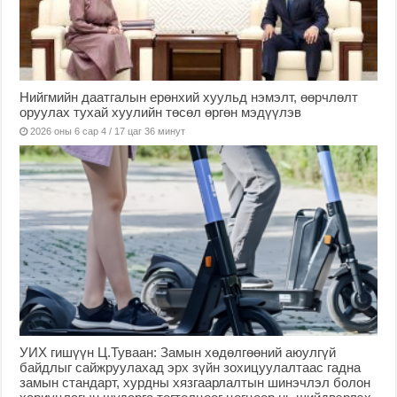
Нийгмийн даатгалын ерөнхий хуульд нэмэлт, өөрчлөлт
оруулах тухай хуулийн төсөл өргөн мэдүүлэв
2026 оны 6 сар 4 / 17 цаг 36 минут
УИХ гишүүн Ц.Туваан: Замын хөдөлгөөний аюулгүй
байдлыг сайжруулахад эрх зүйн зохицуулалтаас гадна
замын стандарт, хурдны хязгаарлалтын шинэчлэл болон