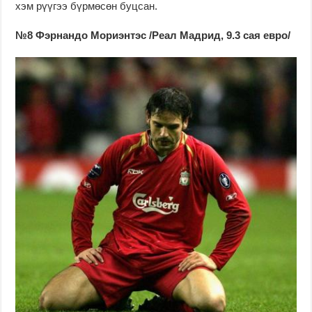
хэм рүүгээ бүрмөсөн буцсан.
№8 Фэрнандо Мориэнтэс /Реал Мадрид, 9.3 сая евро/