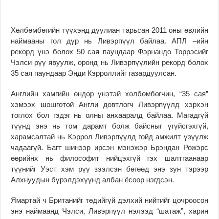
Хөлбөмбөгийн түүхэнд дуулиан тарьсан 2011 оны өвлийн
наймааны гол дүр нь Ливэрпүүл байлаа. АПЛ –ийн
рекорд үнэ болох 50 сая паундаар Фэрнандо Торрэсийг
Чэлси рүү явуулж, оронд нь Ливэрпүүлийн рекорд болох
35 сая паундаар Энди Кэрроллийг газардуулсан.
Английн хамгийн өндөр үнэтэй хөлбөмбөгчин, “35 сая”
хэмээх шошготой Англи довтлогч Ливэрпүүлд хэрхэн
тоглох бол гэдэг нь олны анхааралд байлаа. Магадгүй
түүнд энэ нь том дарамт болж байсныг үгүйсгэхгүй,
харамсалтай нь Кэррол Ливэрпүүлд гойд амжилт үзүүлж
чадаагүй. Багт шинээр ирсэн мэнэжэр Брэндан Рожэрс
өөрийнх нь философит нийцэхгүй гэх шалтгаанаар
түүнийг Уэст хэм рүү зээлсэн бөгөөд энэ зун тэрээр
Алхнуудын бүрэлдэхүүнд албан ёсоор нэгдсэн.
Ямартай ч Британийг төдийгүй дэлхий нийтийг цочроосон
энэ наймаанд Чэлси, Ливэрпүүл нэлээд “шатаж”, харин