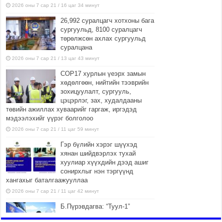
2026 оны 7 сар 21 / 16 цаг 34 минут
26,992 суралцагч хотхоны бага
сургуульд, 8100 суралцагч
төрөлжсөн ахлах сургуульд
суралцана
2026 оны 7 сар 21 / 13 цаг 43 минут
COP17 хурлын үеэрх замын
хөдөлгөөн, нийтийн тээврийн
зохицуулалт, сургууль,
цэцэрлэг, зах, худалдааны
төвийн ажиллах хуваарийг гаргаж, иргэдэд
мэдээлэхийг үүрэг болголоо
2026 оны 7 сар 21 / 11 цаг 59 минут
Гэр бүлийн хэрэг шүүхэд
хянан шийдвэрлэх тухай
хуулиар хүүхдийн дээд ашиг
сонирхлыг нэн тэргүүнд
хангахыг баталгаажууллаа
2026 оны 7 сар 21 / 11 цаг 42 минут
Б.Пүрэвдагва: “Туул-1”
коллекторыг ашиглалтад