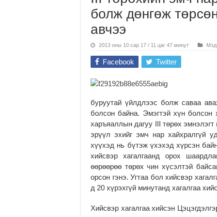
болж дөнгөж төрсөн
авчээ
2013 оны 10 сар 17 / 11 цаг 47 минут
Мэд
Facebook
Twitter
буруутай үйлдлээс болж саваа ав
болсон байна. Эмэгтэй хүн болсон 
харъяаллын дагуу III төрөх эмнэлэг
эрүүл эхийг эмч нар хайхралгүй у
хүүхэд нь бүтэж үхэхэд хүрсэн байн
хийсвэр хагалгаанд орох шаардла
өөрөөрөө төрөх чин хүсэлтэй байса
орсон гэнэ. Угтаа бол хийсвэр хагал
д 20 хүрэхгүй минутанд хагалгаа хий
Хийсвэр хагалгаа хийсэн Цэцэгдэлгэ