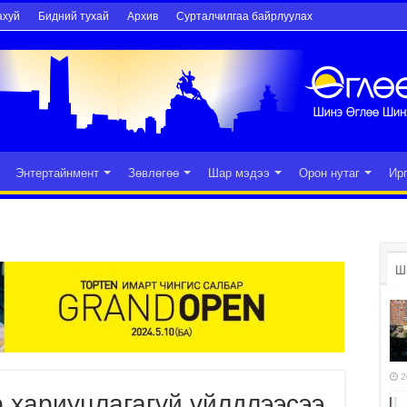
ахуй
Бидний тухай
Архив
Сурталчилгаа байрлуулах
Энтертайнмент
Зөвлөгөө
Шар мэдээ
Орон нутаг
Ир
Ш
2
р хариуцлагагүй үйлдлээсээ