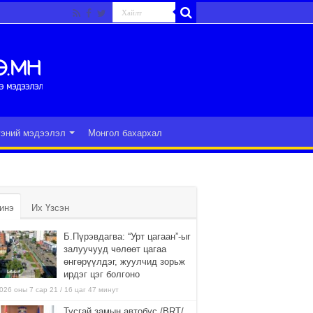
гэний мэдээлэл
Монгол бахархал
инэ
Их Үзсэн
Б.Пүрэвдагва: “Урт цагаан”-ыг
залуучууд чөлөөт цагаа
өнгөрүүлдэг, жуулчид зорьж
ирдэг цэг болгоно
026 оны 7 сар 21 / 16 цаг 47 минут
Тусгай замын автобус /BRT/