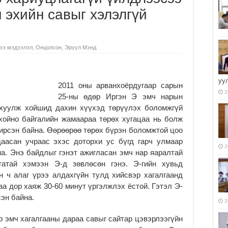
 эхийн савыг хэлэлгүй
ээ мэдээлэл
,
Онцолсон
,
Эрүүл Мэнд
уу
2011 оны арванхоёрдугаар сарын
2
25-ны өдөр Иргэн Э эмч нарын
ахуулж хойшид дахин хүүхэд төрүүлэх боломжгүй
хойно байгалийн жамаараа төрөх хугацаа нь болж
т ирсэн байна. Өөрөөрөө төрөх бүрэн боломжтой цоо
даасан учраас эхэс доторхи ус бүгд гарч улмаар
2
а. Энэ байдлыг гэнэт ажигласан эмч нар яаралтай
гатай хэмээн Э-д зөвлөсөн гэнэ. Э-гийн хувьд
н ч алаг үрээ алдахгүйн тулд хийсвэр хагалгаанд
гаа дор хаяж 30-60 минут үргэлжлэх ёстой. Гэтэл Э-
сэн байна.
2
р эмч хагалгааны дараа савыг сайтар цэвэрлээгүйн