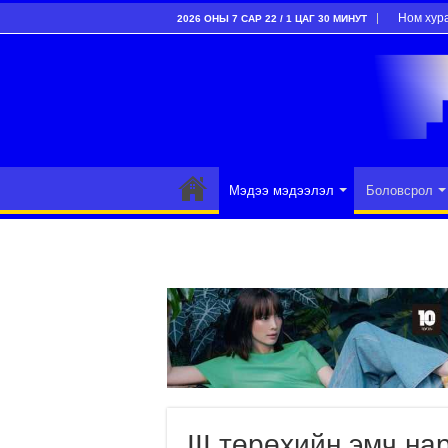
Ном хур
2026 ОНЫ 7 САР 22 / 1 ЦАГ 30 МИНУТ
Мэдээ мэдээлэл
Боловсрол
III төрөхийн эмч на