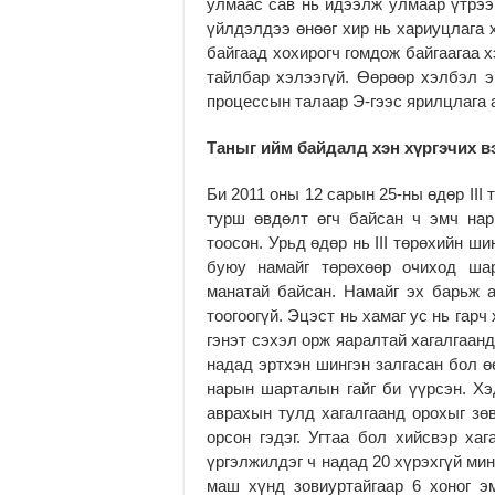
улмаас сав нь идээлж улмаар үтрээ
үйлдэлдээ өнөөг хир нь хариуцлага х
байгаад хохирогч гомдож байгаагаа 
тайлбар хэлээгүй. Өөрөөр хэлбэл э
процессын талаар Э-гээс ярилцлага 
Таныг ийм байдалд хэн хүргэчих в
Би 2011 оны 12 сарын 25-ны өдөр III
турш өвдөлт өгч байсан ч эмч нар
тоосон. Урьд өдөр нь III төрөхийн ш
буюу намайг төрөхөөр очиход ша
манатай байсан. Намайг эх барьж а
тоогоогүй. Эцэст нь хамаг ус нь гар
гэнэт сэхэл орж яаралтай хагалгаанд
надад эртхэн шингэн залгасан бол ө
нарын шарталын гайг би үүрсэн. Хэ
аврахын тулд хагалгаанд орохыг зө
орсон гэдэг. Угтаа бол хийсвэр ха
үргэлжилдэг ч надад 20 хүрэхгүй ми
маш хүнд зовиуртайгаар 6 хоног э