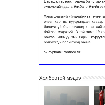
Цэцэгдэлгэр нар. Тэдэнд би яс маха
эмнэлэгийн дарга Энхбаяр Э-гийн ээжи
Хариуцлагагүй үйлдлийнхээ төлөө га
өнөөг хэр нь нууцлагдсан хэвээр
боломжгүй болгочихоод хэрэг хийг
байгааг мэдэхгүй. Э-тэй хамт 19-х
байгаа. Ийнхүү эмч нарын буруут
боломжгүй болчихоод байна.
эх сурвалж: холбоо.мн
Холбоотой мэдээ