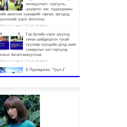
зохицуулалт, сургууль,
цэцэрлэг, зах, худалдааны
вийн ажиллах хуваарийг гаргаж, иргэдэд
дээлэхийг үүрэг болголоо
026 оны 7 сар 21 / 11 цаг 59 минут
Гэр бүлийн хэрэг шүүхэд
хянан шийдвэрлэх тухай
хуулиар хүүхдийн дээд ашиг
сонирхлыг нэн тэргүүнд
нгахыг баталгаажууллаа
026 оны 7 сар 21 / 11 цаг 42 минут
Б.Пүрэвдагва: “Туул-1”
коллекторыг ашиглалтад
оруулж байж бид гэр
хорооллыг барилгажуулна
026 оны 7 сар 21 / 10 цаг 15 минут
НИЙСЛЭЛ, АЙМГИЙН
УДИРДЛАГУУДЫН АЖЛЫГ
ХҮНД СУРТЛЫГ БУУРУУЛЖ,
ИРГЭД, АЖ АХУЙН НЭГЖИЙН
ААГ ХЭРХЭН ХӨНГӨЛСНӨӨР ДҮГНЭНЭ
026 оны 7 сар 21 / 10 цаг 09 минут