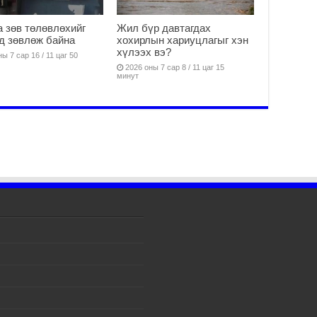
тө
ши
 зөв төлөвлөхийг
Жил бүр давтагдах
2
д зөвлөж байна
хохирлын хариуцлагыг хэн
хүлээх вэ?
Үн
ы 7 сар 16 / 11 цаг 50
ша
2026 оны 7 сар 8 / 11 цаг 15
минут
Ул
га
2
Ни
ир
2
Хү
үр
2
Тө
16
2
На
мэ
аж