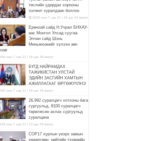
төслийн удирдах хорооны
ээлжит хуралдаан боллоо
2026 оны 7 сар 21 / 16 цаг 43 минут
Ерөнхий сайд Н.Учрал БНХАУ-
аас Монгол Улсад суугаа
Элчин сайд Шэнь
Миньжюанийг хүлээн авч
лзав
026 оны 7 сар 21 / 16 цаг 39 минут
БҮГД НАЙРАМДАХ
ТАЖИКИСТАН УЛСТАЙ
ЭДИЙН ЗАСГИЙН ХАМТЫН
АЖИЛЛАГААГ ӨРГӨЖҮҮЛНЭ
026 оны 7 сар 21 / 16 цаг 34 минут
26,992 суралцагч хотхоны бага
сургуульд, 8100 суралцагч
төрөлжсөн ахлах сургуульд
суралцана
026 оны 7 сар 21 / 13 цаг 43 минут
COP17 хурлын үеэрх замын
хөдөлгөөн, нийтийн тээврийн