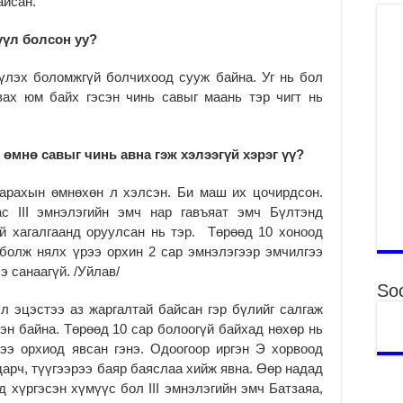
айсан.
то
2
үүл болсон уу?
“Э
хө
үлэх боломжгүй болчихоод сууж байна. Уг нь бол
2
вах юм байх гэсэн чинь савыг маань тэр чигт нь
“Ж
2
 өмнө савыг чинь авна гэж хэлээгүй хэрэг үү?
Б.
за
гарахын өмнөхөн л хэлсэн. Би маш их цочирдсон.
за
ас III эмнэлэгийн эмч нар гавъяат эмч Бүлтэнд
2
й хагалгаанд оруулсан нь тэр. Төрөөд 10 хоноод
Б.
болж нялх үрээ орхин 2 сар эмнэлэгээр эмчилгээ
чи
э санаагүй. /Уйлав/
бо
Soc
2
л эцэстээ аз жаргалтай байсан гэр бүлийг салгаж
эн байна. Төрөөд 10 сар болоогүй байхад нөхөр нь
Ха
за
ээ орхиод явсан гэнэ. Одоогоор иргэн Э хорвоод
үр
дарч, түүгээрээ баяр баяслаа хийж явна. Өөр надад
2
д хүргэсэн хүмүүс бол III эмнэлэгийн эмч Батзаяа,