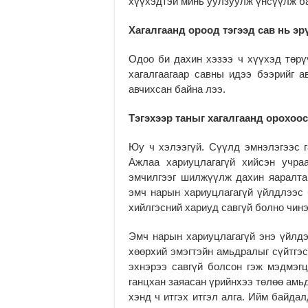
хүүхэдтэй минь уулзуулж үнсүүлж б
Хагалгаанд ороод тэгээд сав нь эр
Одоо би дахин хэзээ ч хүүхэд төрү
хагалгаагаар савны идээ бээрийг а
авчихсан байна лээ.
Тэгэхээр таныг хагалгаанд орохоос
Юу ч хэлээгүй. Сүүлд эмнэлэгээс 
Ажлаа хариуцлагагүй хийсэн учра
эмчилгээг шилжүүлж дахин яаралта
эмч нарын хариуцлагагүй үйлдлээс 
хийлгэсний хариуд савгүй болно чинэ
Эмч нарын хариуцлагагүй энэ үйлдэ
хөөрхий эмэгтэйн амьдралыг сүйтгэс
эхнэрээ савгүй болсон гэж мэдмэгц
ганцхан заяасан үрийнхээ төлөө амь
хэнд ч итгэх итгэл алга. Ийм байдал