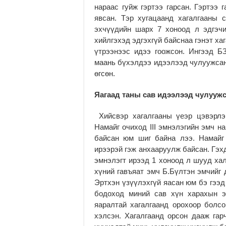
нараас гуйж гэртээ гарсан. Гэртээ 
явсан. Тэр хугацаанд хагалгааны с
эхчүүдийн шарх 7 хоноод л эдгэчи
хийлгэхэд эдгэхгүй байснаа гэнэт х
үтрээнээс идээ гоожсон. Ингээд Б
маань бүхэлдээ идээлээд чулуужсан 
өгсөн.
Яагаад таны сав идээлээд чулууж
Хийсвэр хагалгааны үеэр цэвэрлэ
Намайг очиход III эмнэлэгийн эмч н
байсан юм шиг байна лээ. Намайг
ирээрэй гэж анхааруулж байсан. Гэх
эмнэлэгт ирээд 1 хоноод л шууд ха
хүний гавъяат эмч Б.Бүлтэн эмчийг 
Эртхэн үзүүлэхгүй яасан юм бэ гээд
бодоход миний сав хүн харахын э
яаралтай хагалгаанд орохоор болсо
хэлсэн. Хагалгаанд орсон дааж гар