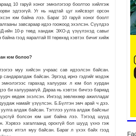
гараад 10 гаруй хоног эмнэлэгээр боолтоо хийлгэж
орви эдгээгүй. Уг нь надтай цуг хийсвэрт орсон
хсэн юм байна лээ. Бараг 10 гаруй хоног боолт
агалгааны завсараар идээ гоожоод эхэлсэн. Сүүлдээ
ЗД-ийн 10-р төвд хандаж ЭХО-д үзүүлэхэд савыг
ба
та
байна гээд яаралтай III төрөхөд хэвтэх бичиг хийж
2
Б.
сан юм болоо?
аж
уя
гээгээ муу хийсэн учраас сав идээлсэн байсан.
2
ар сандаралдаж байсан. Эргээд ирнэ гэдгийг мэдэж
“С
 эмнэлэгээс гарахад халуурах л юм бол хурдан
да
дээ би халуураагүй. Дараа нь хэвтэх бичгээ бариад
ду
луурч өвдөж эхэлсэн. Ингээд зөвлөхөөр ажилладаг
2
дуудаж намайг үзүүлсэн. Б.Бүлтэн эмч арай ч дээ.
Мо
 уулга алдаж байсан. Тэгтлээ уулга алдаж байсныг
бү
цэсгүй болсон юм шиг байна лээ. Тэгээд шууд
ни
н. Хэрвээ хагалгаанд орохгүй бол шууд үхнэ гэж
2
ч ирэх итгэл муу байсан. Бараг л үхэх байх гээд
Fa
Тө