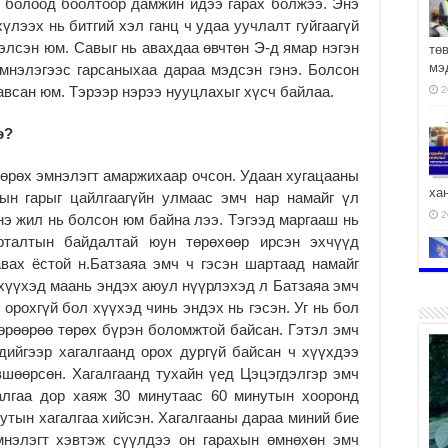
 болоод боолтоор дамжин идээ гарах болжээ. Энэ
үлээх нь битгий хэл ганц ч удаа уучлалт гуйгаагүй
хэлсэн юм. Савыг нь авахдаа өвчтөн Э-д ямар нэгэн
тө
мэ
мнэлэгээс гарсаныхаа дараа мэдсэн гэнэ. Болсон
авсан юм. Тэрээр нэрээ нууцлахыг хүсч байлаа.
2
э?
 төрөх эмнэлэгт амаржихаар очсон. Удаан хугацааны
ха
ын гарыг цайлгаагүйн улмаас эмч нар намайг үл
2
инэ жил нь болсон юм байна лээ. Тэгээд маргааш нь
рталтын байдалтай юун төрөхөөр ирсэн эхчүүд
вах ёстой н.Батзаяа эмч ч гэсэн шартаад намайг
ч хүүхэд маань эндэх аюул нүүрлэхэд л Батзаяа эмч
 орохгүй бол хүүхэд чинь эндэх нь гэсэн. Уг нь бол
2
өрөөрөө төрөх бүрэн боломжтой байсан. Гэтэл эмч
дийгээр хагалгаанд орох дургүй байсан ч хүүхдээ
вшөөрсөн. Хагалгаанд тухайн үед Цэцэгдэлгэр эмч
галгаа дор хаяж 30 минутаас 60 минутын хооронд
нутын хагалгаа хийсэн. Хагалгааны дараа миний бие
АЧ
мнэлэгт хэвтэж сүүлдээ он гарахын өмнөхөн эмч
2