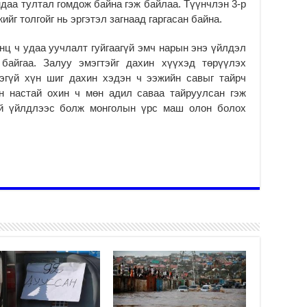
ндаа тултал гомдож байна гэж байлаа. Түүнчлэн 3-р
Ус
ба
йг толгойг нь эргэтэл загнаад гаргасан байна.
сэ
га
нц ч удаа уучлалт гуйгаагүй эмч нарын энэ үйлдэл
2
 байгаа. Залуу эмэгтэйг дахин хүүхэд төрүүлэх
ээгүй хүн шиг дахин хэдэн ч ээжийн савыг тайрч
31
үе
өн настай охин ч мөн адил саваа тайруулсан гэж
ба
ай үйлдлээс болж монголын үрс маш олон болох
2
Ая
2
Үе
хо
ба
2
Мо
“Д
ба
2
Ша