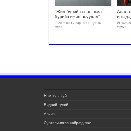
“Жил бүрийн өвөл, жил
Аяллаа
бүрийн ижил асуудал”
иргэдэ
2026 оны 7 сар 20 / 11 цаг 16
2026 он
минут
минут
Ном хурахуй
Бидний тухай
Архив
Сурталчилгаа байрлуулах