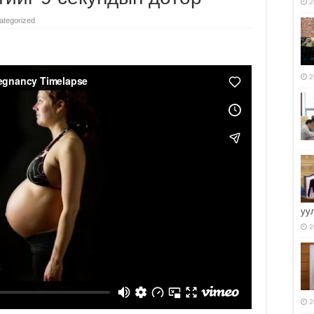
2
ategorized
2
уу
2
2