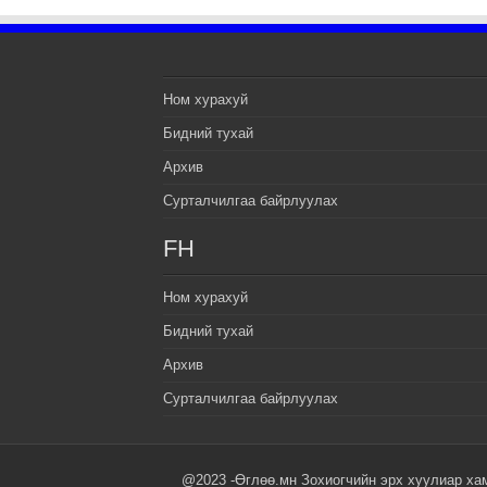
Ном хурахуй
Бидний тухай
Архив
Сурталчилгаа байрлуулах
FH
Ном хурахуй
Бидний тухай
Архив
Сурталчилгаа байрлуулах
@2023 -Өглөө.мн Зохиогчийн эрх хуулиар ха