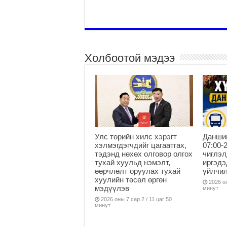
Холбоотой мэдээ
Улс төрийн хилс хэрэгт
Данши
хэлмэгдэгчдийг цагаатгах,
07:00-
тэдэнд нөхөх олговор олгох
чиглэл
тухай хуульд нэмэлт,
иргэдэ
өөрчлөлт оруулах тухай
үйлчи
хуулийн төсөл өргөн
2026 он
мэдүүлэв
минут
2026 оны 7 сар 2 / 11 цаг 50
минут