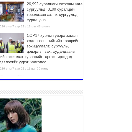
26,992 суралцагч хотхоны бага
сургуульд, 8100 суралцагч
төрөлжсөн ахлах сургуульд
суралцана
026 оны 7 сар 21 / 13 цаг 43 минут
COP17 хурлын үеэрх замын
хөдөлгөөн, нийтийн тээврийн
зохицуулалт, сургууль,
цэцэрлэг, зах, худалдааны
вийн ажиллах хуваарийг гаргаж, иргэдэд
дээлэхийг үүрэг болголоо
026 оны 7 сар 21 / 11 цаг 59 минут
Гэр бүлийн хэрэг шүүхэд
хянан шийдвэрлэх тухай
хуулиар хүүхдийн дээд ашиг
сонирхлыг нэн тэргүүнд
нгахыг баталгаажууллаа
026 оны 7 сар 21 / 11 цаг 42 минут
Б.Пүрэвдагва: “Туул-1”
коллекторыг ашиглалтад
оруулж байж бид гэр
хорооллыг барилгажуулна