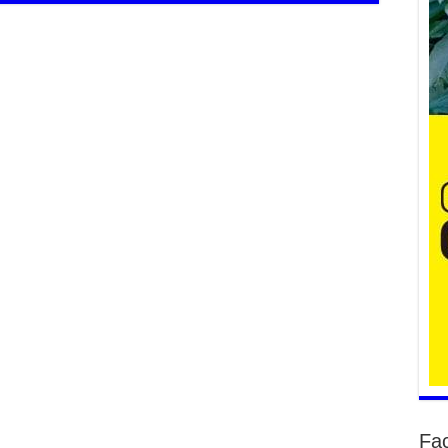
2
АЧ
2
Ба
тэ
ду
яв
2
Б.
аж
уя
2
“С
да
ду
2
Fa