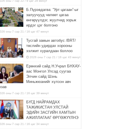
026 оны 7 сар 22 / 9 цаг 28 минут
Б.Пүрэвдагва: “Урт цагаан”-ыг
залуучууд чөлөөт цагаа
өнгөрүүлдэг, жуулчид зорьж
ирдэг цэг болгоно
026 оны 7 сар 21 / 16 цаг 47 минут
Тусгай замын автобус /BRT/
төслийн удирдах хорооны
ээлжит хуралдаан боллоо
2026 оны 7 сар 21 / 16 цаг 43 минут
Ерөнхий сайд Н.Учрал БНХАУ-
аас Монгол Улсад суугаа
Элчин сайд Шэнь
Миньжюанийг хүлээн авч
лзав
026 оны 7 сар 21 / 16 цаг 39 минут
БҮГД НАЙРАМДАХ
ТАЖИКИСТАН УЛСТАЙ
ЭДИЙН ЗАСГИЙН ХАМТЫН
АЖИЛЛАГААГ ӨРГӨЖҮҮЛНЭ
026 оны 7 сар 21 / 16 цаг 34 минут