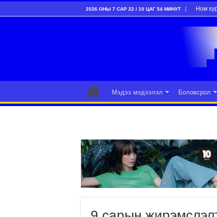
Ном ху
2026 ОНЫ 7 САР 22 / 10 ЦАГ 54 МИНУТ
Мэдээ мэдээлэл
Боловсрол
9 сарын жирэмслэлт