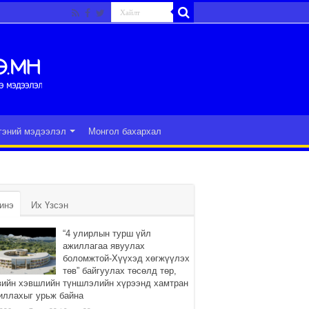
гэний мэдээлэл
Монгол бахархал
инэ
Их Үзсэн
“4 улирлын турш үйл
ажиллагаа явуулах
боломжтой-Хүүхэд хөгжүүлэх
төв” байгуулах төсөлд төр,
вийн хэвшлийн түншлэлийн хүрээнд хамтран
иллахыг урьж байна