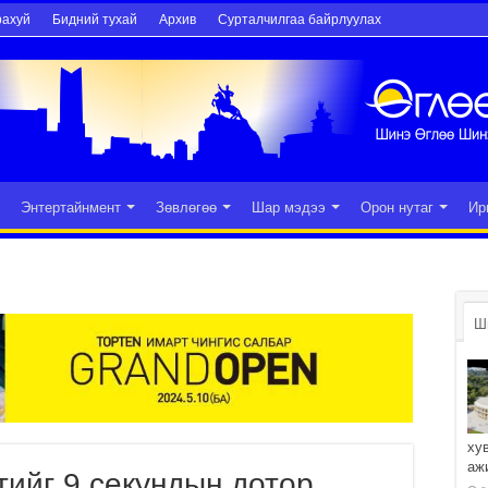
рахуй
Бидний тухай
Архив
Сурталчилгаа байрлуулах
Энтертайнмент
Зөвлөгөө
Шар мэдээ
Орон нутаг
Ир
Ш
ху
аж
ийг 9 секундын дотор