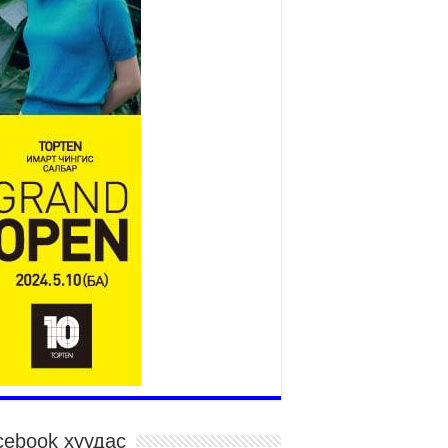
026 оны 7 сар 21 / 10 цаг 15 минут
НИЙСЛЭЛ, АЙМГИЙН
УДИРДЛАГУУДЫН АЖЛЫГ
ХҮНД СУРТЛЫГ БУУРУУЛЖ,
ИРГЭД, АЖ АХУЙН НЭГЖИЙН
ААГ ХЭРХЭН ХӨНГӨЛСНӨӨР ДҮГНЭНЭ
026 оны 7 сар 21 / 10 цаг 09 минут
йнгын хорооны дарга М.Мандхай Цөлжилттэй
мцэх тухай НҮБ-ын конвенцын талуудын 17
гаар бага хурал (СОР17)-ын бэлтгэл ажлын
цтай танилцлаа
026 оны 7 сар 21 / 10 цаг 03 минут
Пүрэвдагва: Бүтээн байгуулалтын аливаа
ил инженерийн хангамжийн байгууллагуудын
лдаа холбоогүйгээс саатах ёсгүй
026 оны 7 сар 20 / 17 цаг 21 минут
элбэ 20 минутын хот” төслийн анхны 12
вхар барилгын үндсэн карказ, цутгалтын ажил
услаа
026 оны 7 сар 20 / 17 цаг 17 минут
cebook хуудас