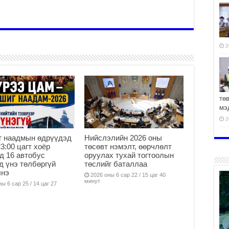
2
тө
мэ
2
г наадмын өдрүүдэд
Нийслэлийн 2026 оны
23:00 цагт хоёр
төсөвт нэмэлт, өөрчлөлт
д 16 автобус
оруулах тухай тогтоолын
д үнэ төлбөргүй
төслийг баталлаа
ха
лнэ
2026 оны 6 сар 22 / 15 цаг 40
минут
2
ы 6 сар 25 / 14 цаг 27