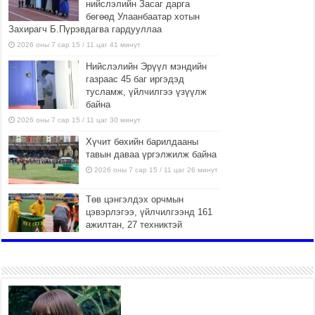
нийслэлийн Засаг дарга
бөгөөд Улаанбаатар хотын
Захирагч Б.Пүрэвдагва гардууллаа
2026 оны 7 сар 15 / 11 цаг 41 минут
Нийслэлийн Эрүүл мэндийн
газраас 45 баг иргэдэд
тусламж, үйлчилгээ үзүүлж
байна
2026 оны 7 сар 15 / 11 цаг 30 минут
Хүчит бөхийн барилдааны
тавын даваа үргэлжилж байна
2026 оны 7 сар 15 / 11 цаг 26 минут
Төв цэнгэлдэх орчмын
цэвэрлэгээ, үйлчилгээнд 161
ажилтан, 27 техниктэй
ажиллаж байна
2026 оны 7 сар 15 / 11 цаг 22 минут
Наадмын амралтын өдрүүдэд
нийслэлийн эрүүл мэндийн
байгууллагууд дараах
хуваарийн дагуу ажиллана