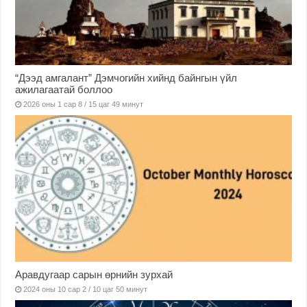
“Дээд амгалант” Дэмчогийн хийнд байнгын үйл
ажилагаатай боллоо
2026 оны 1 сар 8 / 15 цаг 49 минут
Аравдугаар сарын өрнийн зурхай
2024 оны 10 сар 2 / 10 цаг 50 минут