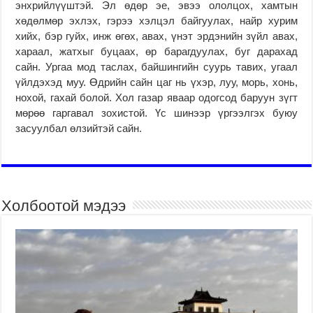
энхрийлүүштэй. Эл өдөр эе, эвээ ололцох, хамтын
хөдөлмөр эхлэх, гэрээ хэлцэл байгуулах, найр хурим
хийх, бэр гуйх, инж өгөх, авах, үнэт эрдэнийн зүйл авах,
хараал, жатхыг буцаах, өр барагдуулах, буг дарахад
сайн. Ургаа мод таслах, байшингийн суурь тавих, угаал
үйлдэхэд муу. Өдрийн сайн цаг нь үхэр, луу, морь, хонь,
нохой, гахай болой. Хол газар яваар одогсод баруун зүгт
мөрөө гаргавал зохистой. Үс шинээр үргээлгэх буюу
засуулбал өлзийтэй сайн.
Холбоотой мэдээ