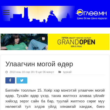
Улаагчин могой өдөр
2013 оны 10 сар 18 / 8 цаг 06 минут
зурхай
Билгийн тооллын 15. Хоёр хар мэнгэтэй улаагчин могой
өдөр. Тухайн өдөр үхэр, тахиа жилтнээ аливаа үйлийг
хийхэд эерэг сайн ба бар, туулай жилтнээ сөрөг муу
нөлөөтэй тул элдэв үйлд хянамгай хандаж, биеэ