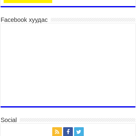
барилдаан эхэллээ
2026 оны 7 сар 15 / 10 цаг 46 минут
Үндэсний хувцасны өдрийг тохиолдуулан
Facebook хуудас
“Дээлтэй монгол наадам” боллоо
2026 оны 7 сар 15 / 10 цаг 41 минут
МОНГОЛ УЛСЫН ЕРӨНХИЙ САЙД Н.УЧРАЛ
БАЯР НААДМЫН НЭЭЛТЭД ОРОЛЦОЖ,
НААДАМЧИН ОЛОНД МЭНДЧИЛГЭЭ
ДЭВШҮҮЛЭВ
2026 оны 7 сар 14 / 17 цаг 56 минут
МОНГОЛ УЛСЫН ЕРӨНХИЙ САЙД Н.УЧРАЛ
БҮГД НАЙРАМДАХ СОЛОНГОС УЛСЫН
ЕРӨНХИЙЛӨГЧ И ЖЭ МЁН-Д БАРААЛХАВ
2026 оны 7 сар 14 / 17 цаг 51 минут
ТӨРИЙН ДАЛБААНЫ ӨДӨРТ ЗОРИУЛСАН
ЦЭРГИЙН ЁСЛОЛЫН ЖАГСААЛ БОЛЛОО
2026 оны 7 сар 14 / 17 цаг 47 минут
Social
Өв соёлоо тээж яваа уяачдын галаар УИХ-ын
дарга С.Бямбацогт зочлон баяр хүргэв
2026 оны 7 сар 14 / 17 цаг 40 минут