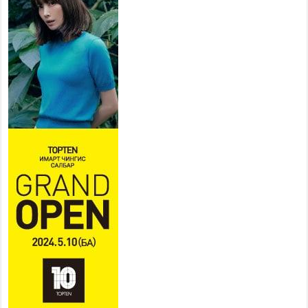
2026 оны 7 сар 15 / 11 цаг 18 минут
Үндэсний их баяр наадам
эхэллээ
2026 оны 7 сар 15 / 11 цаг 14 минут
Үер усны аюулаас сэргийлж, нийслэлийн Онцгой
байдлын газрын 162 алба хаагч үүрэг гүйцэтгэж
байна
2026 оны 7 сар 15 / 11 цаг 07 минут
Үндэсний их сурын харваанд 850 харваач цэц
мэргэнээ сорьж байна
2026 оны 7 сар 15 / 11 цаг 03 минут
Төв цэнгэлдэхийн эргэн тойронд
2026 оны 7 сар 15 / 10 цаг 58 минут
Үндэсний их баяр наадмын шагайн харваа
насанд хүрэгчдийн багийн харваагаар
үргэлжилж байна
2026 оны 7 сар 15 / 10 цаг 52 минут
Үндэсний их баяр наадмын хүчит бөхийн