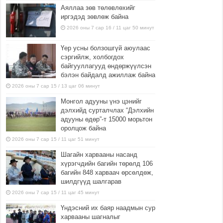
Аяллаа зөв төлөвлөхийг
иргэдэд зөвлөж байна
2026 оны 7 сар 16 / 11 цаг 50 минут
Үер усны болзошгүй аюулаас
сэргийлж, холбогдох
байгууллагууд өндөржүүлсэн
бэлэн байдалд ажиллаж байна
2026 оны 7 сар 15 / 13 цаг 06 минут
Монгол адууны үнэ цэнийг
дэлхийд сурталчлах “Дэлхийн
адууны өдөр”-т 15000 морьтон
оролцож байна
2026 оны 7 сар 15 / 11 цаг 51 минут
Шагайн харвааны насанд
хүрэгчдийн багийн төрөлд 106
багийн 848 харваач өрсөлдөж,
шилдгүүд шалгарав
2026 оны 7 сар 15 / 11 цаг 45 минут
Үндэсний их баяр наадмын сур
харвааны шагналыг