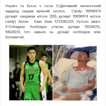
Уншигч та бүхэн ч гэсэн О.Дөлгөөний эмчилгээний
зардалд хандив өргөхийг хүсвэл, Candy: 99696974
дугаарт хандиваа илгээх (555 дугаарт 99696974 илгээх
candy) болон Хаан банк 5721081225 Хүлээн авагч:
Л.Очбадрах Холбогдох утасны дугаар: 99158191,
94028191 /эгч нарынх нь дугаар/ холбогдож өгөх
боломжтой.