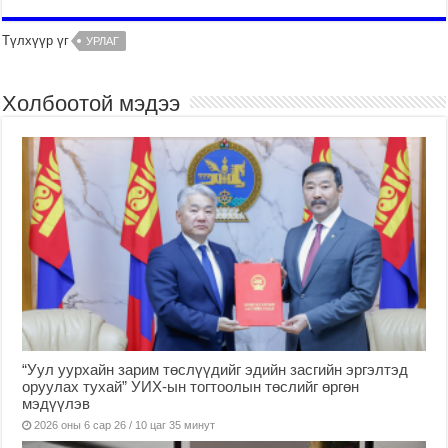
Түлхүүр үг
УРЛАГ
Холбоотой мэдээ
“Уул уурхайн зарим төслүүдийг эдийн засгийн эргэлтэд
оруулах тухай” УИХ-ын тогтоолын төслийг өргөн
мэдүүлэв
2026 оны 6 сар 26 / 10 цаг 35 минут