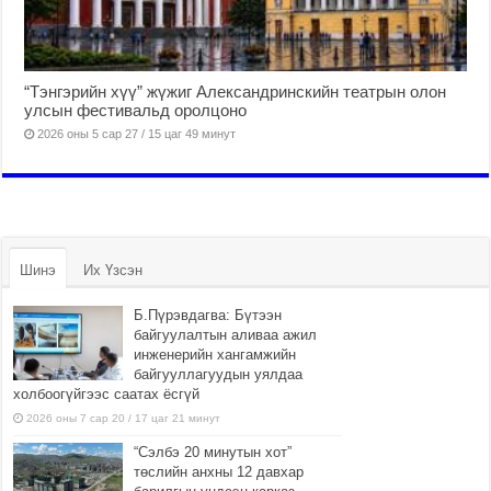
“Тэнгэрийн хүү” жүжиг Александринскийн театрын олон
улсын фестивальд оролцоно
2026 оны 5 сар 27 / 15 цаг 49 минут
Шинэ
Их Үзсэн
Б.Пүрэвдагва: Бүтээн
байгуулалтын аливаа ажил
инженерийн хангамжийн
байгууллагуудын уялдаа
холбоогүйгээс саатах ёсгүй
2026 оны 7 сар 20 / 17 цаг 21 минут
“Сэлбэ 20 минутын хот”
төслийн анхны 12 давхар