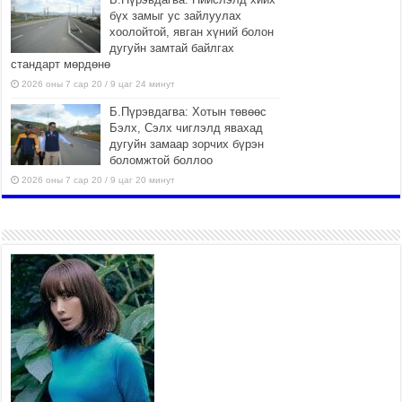
бүх замыг ус зайлуулах
хоолойтой, явган хүний болон
дугуйн замтай байлгах
стандарт мөрдөнө
2026 оны 7 сар 20 / 9 цаг 24 минут
Б.Пүрэвдагва: Хотын төвөөс
Бэлх, Сэлх чиглэлд явахад
дугуйн замаар зорчих бүрэн
боломжтой боллоо
2026 оны 7 сар 20 / 9 цаг 20 минут
Хан-Уул дүүрэг, Чингисийн
өргөн чөлөөний ус зайлуулах
шугам хоолойн ажил 80
хувьтай үргэлжилж байна
2026 оны 7 сар 20 / 9 цаг 14 минут
Усархаг аадар бороо орж
байгаа тул аюулгүй байдлаа
хангаж, үер усны аюулаас
сэрэмжлэхийг нийслэлийн
Онцгой байдлын газраас анхааруулж байна
2026 оны 7 сар 20 / 9 цаг 09 минут