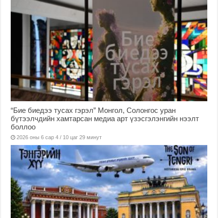
“Бие биедээ тусах гэрэл” Монгол, Солонгос уран
бүтээлчдийн хамтарсан медиа арт үзэсгэлэнгийн нээлт
боллоо
2026 оны 6 сар 4 / 10 цаг 29 минут