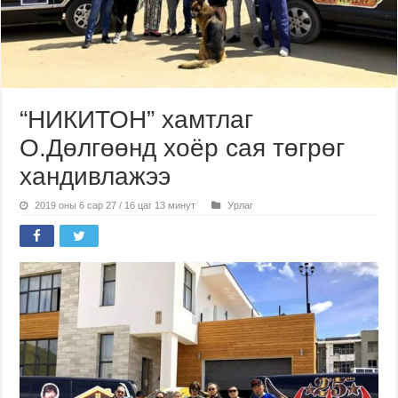
“НИКИТОН” хамтлаг
О.Дөлгөөнд хоёр сая төгрөг
хандивлажээ
2019 оны 6 сар 27 / 16 цаг 13 минут
Урлаг