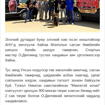
Элэгний дутагдал буюу элгэний ком гэсэн оноштойгоор
АНУ-д эмчлүүлж байгаа Монголын сагсан бөмбөгийн
шигшээ багийн шилдэг тамирчин, Спортын
мастер О.Дөлгөөнд туслах хандивын аян үргэлжилсээр
байна.
Тус аянд Улсын нэгдүгээр төв эмнэлгийн ажилчид, сагсан
бөмбөгийн тамирчид, цагдаагийн албан хаагчид, урлаг
соёлынхон нэгдэж, хандивын тоглолт зохион байгуулж
буй. Тэгвэл Никитон хамтлагийнхан “Мөнгөтэй зочин”
нэвтүүлэгт оролцон 900 мянган төгрөг хожсон бөгөөд нийт
2 сая төгрөг болгож О.Дөлгөөний эмчилгээний зардалд
хандивлажээ.