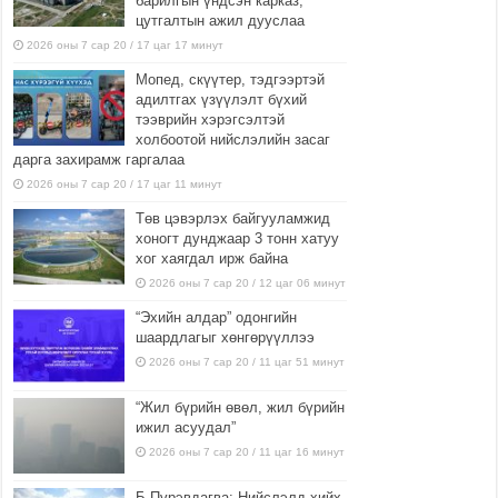
барилгын үндсэн карказ,
цутгалтын ажил дууслаа
2026 оны 7 сар 20 / 17 цаг 17 минут
Мопед, скүүтер, тэдгээртэй
адилтгах үзүүлэлт бүхий
тээврийн хэрэгсэлтэй
холбоотой нийслэлийн засаг
дарга захирамж гаргалаа
2026 оны 7 сар 20 / 17 цаг 11 минут
Төв цэвэрлэх байгууламжид
хоногт дунджаар 3 тонн хатуу
хог хаягдал ирж байна
2026 оны 7 сар 20 / 12 цаг 06 минут
“Эхийн алдар” одонгийн
шаардлагыг хөнгөрүүллээ
2026 оны 7 сар 20 / 11 цаг 51 минут
“Жил бүрийн өвөл, жил бүрийн
ижил асуудал”
2026 оны 7 сар 20 / 11 цаг 16 минут
Б.Пүрэвдагва: Нийслэлд хийх