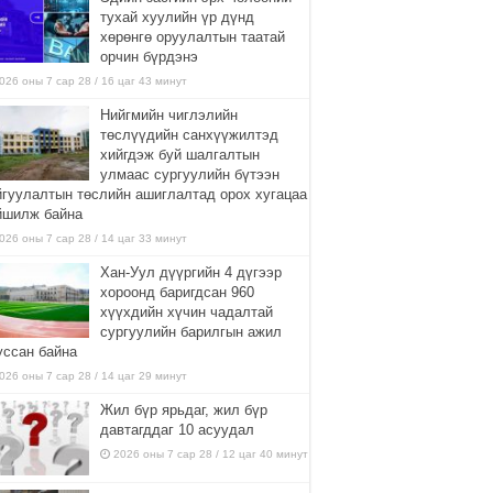
тухай хуулийн үр дүнд
хөрөнгө оруулалтын таатай
орчин бүрдэнэ
026 оны 7 сар 28 / 16 цаг 43 минут
Нийгмийн чиглэлийн
төслүүдийн санхүүжилтэд
хийгдэж буй шалгалтын
улмаас сургуулийн бүтээн
йгуулалтын төслийн ашиглалтад орох хугацаа
йшилж байна
026 оны 7 сар 28 / 14 цаг 33 минут
Хан-Уул дүүргийн 4 дүгээр
хороонд баригдсан 960
хүүхдийн хүчин чадалтай
сургуулийн барилгын ажил
уссан байна
026 оны 7 сар 28 / 14 цаг 29 минут
Жил бүр ярьдаг, жил бүр
давтагддаг 10 асуудал
2026 оны 7 сар 28 / 12 цаг 40 минут