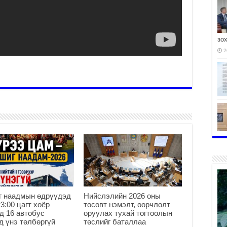
зо
2
хү
2
г наадмын өдрүүдэд
Нийслэлийн 2026 оны
23:00 цагт хоёр
төсөвт нэмэлт, өөрчлөлт
бү
д 16 автобус
оруулах тухай тогтоолын
2
д үнэ төлбөргүй
төслийг баталлаа