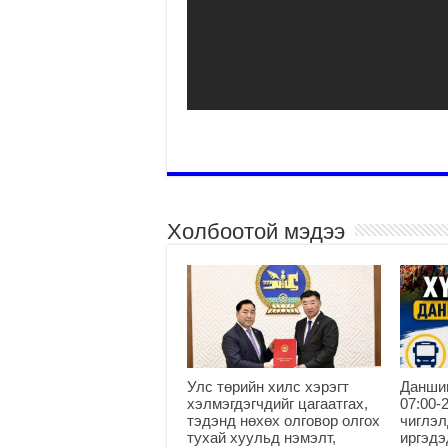
Холбоотой мэдээ
Улс төрийн хилс хэрэгт
Данши
хэлмэгдэгчдийг цагаатгах,
07:00-
тэдэнд нөхөх олговор олгох
чиглэл
тухай хуульд нэмэлт,
иргэдэ