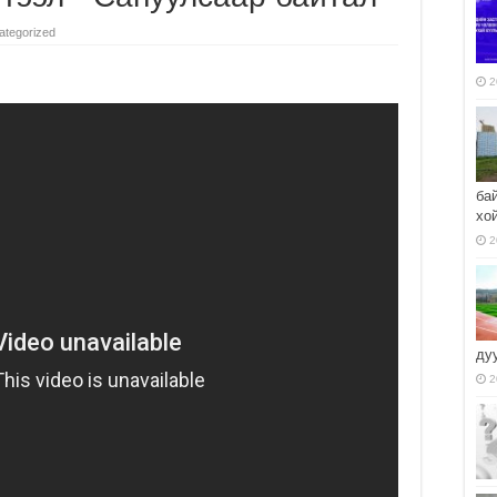
ategorized
2
ба
хо
2
ду
2