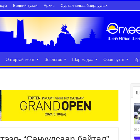
ахуй
Бидний тухай
Архив
Сурталчилгаа байрлуулах
Энтертайнмент
Зөвлөгөө
Шар мэдээ
Орон нутаг
Ир
Ш
2
үтээл- “Сануулсаар байтал”