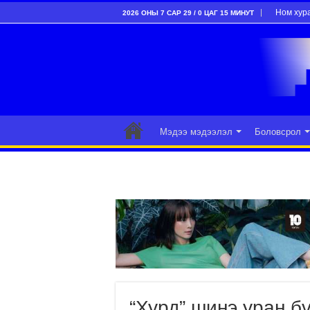
Ном хур
2026 ОНЫ 7 САР 29 / 0 ЦАГ 15 МИНУТ
Мэдээ мэдээлэл
Боловсрол
“Хурд” шинэ уран б