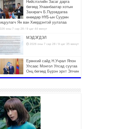
Нийслэлийн Засаг дарга
бөгөөд Улаанбаатар хотын
Захирагч Б.Пүрэвдагва
өнөөдөр НҮБ-ын Суурин
хицуулагч Ян ван Хиердэнтэй уулзлаа
026 оны 7 сар 28 / 9 цаг 44 минут
МЭДЭГДЭЛ
2026 оны 7 сар 28 / 9 цаг 35 минут
Ерөнхий сайд Н.Учрал Япон
Улсаас Монгол Улсад суугаа
Онц бөгөөд Бүрэн эрхт Элчин
сайд Игавахара Масарүг
лээн авч уулзлаа
026 оны 7 сар 27 / 16 цаг 26 минут
Орон нутагт санхүүгийн эрх
мэдлийг олгож, Иргэдийн
төлөөлөгчдийн хурал хяналт
тавьдаг байх эрх зүйн орчныг
рдүүлнэ
026 оны 7 сар 27 / 16 цаг 22 минут