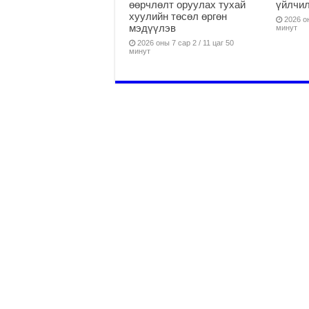
өөрчлөлт оруулах тухай
үйлчи
хуулийн төсөл өргөн
2026 он
мэдүүлэв
минут
2026 оны 7 сар 2 / 11 цаг 50
минут