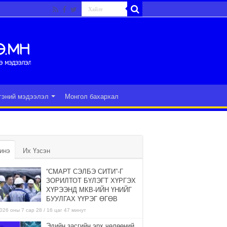
гэний мэдээлэл
Монгол бахархал
инэ
Их Үзсэн
“СМАРТ СЭЛБЭ СИТИ”-Г
ЗОРИЛТОТ БҮЛЭГТ ХҮРГЭХ
ХҮРЭЭНД МКВ-ИЙН ҮНИЙГ
БУУЛГАХ ҮҮРЭГ ӨГӨВ
026 оны 7 сар 28 / 16 цаг 47 минут
Эдийн засгийн эрх чөлөөний