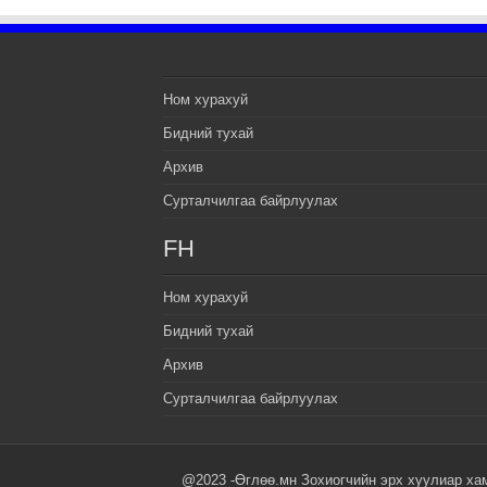
Ном хурахуй
Бидний тухай
Архив
Сурталчилгаа байрлуулах
FH
Ном хурахуй
Бидний тухай
Архив
Сурталчилгаа байрлуулах
@2023 -Өглөө.мн Зохиогчийн эрх хуулиар ха