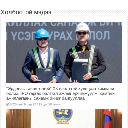
Холбоотой мэдээ
“Эрдэнэс тавантолгой” ХК нээлттэй хувьцаат компани
болох, IPO гаргах бэлтгэл ажлыг эрчимжүүлж, хамтын
ажиллагааны санамж бичиг байгууллаа
2026 оны 6 сар 22 / 15 цаг 58 минут