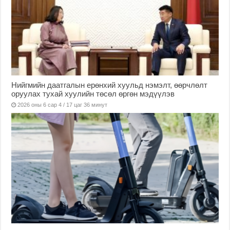
Нийгмийн даатгалын ерөнхий хуульд нэмэлт, өөрчлөлт
оруулах тухай хуулийн төсөл өргөн мэдүүлэв
2026 оны 6 сар 4 / 17 цаг 36 минут