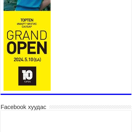
төслийн хүрээнд 4 банктай
дамжуулан зээлдүүлэх гэрээ
байгууллаа
2026 оны 7 сар 27 / 9 цаг 40 минут
УИХ-ын гишүүн С.Зулпхар: Иргэдийн санал
хууль тогтоох үйл ажиллагааны чухал үндэс
2026 оны 7 сар 27 / 9 цаг 19 минут
Ерөнхий хяналтын хоёр удаагийн сонсголд 345
хүн оролцжээ
2026 оны 7 сар 27 / 9 цаг 13 минут
Хянан шалгах түр хорооны нотлох баримттай
нээлттэй танилцах боломжтой боллоо.
2026 оны 7 сар 23 / 15 цаг 58 минут
Дүүжин замын тээвэр энэ оны 12 дугаар сард
ашиглалтад бүрэн орно
2026 оны 7 сар 23 / 10 цаг 21 минут
Facebook хуудас
Агаарын бохирдлыг бууруулах бодлогын
хүрээнд Баянгол, Чингэлтэй дүүргийн 5000
өрхийг хийн халаалтад шилжүүлэв
2026 оны 7 сар 22 / 17 цаг 14 минут