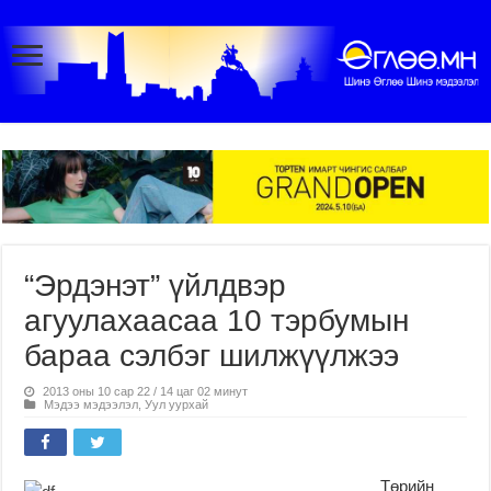
“Эрдэнэт” үйлдвэр
агуулахаасаа 10 тэрбумын
бараа сэлбэг шилжүүлжээ
2013 оны 10 сар 22 / 14 цаг 02 минут
Мэдээ мэдээлэл
,
Уул уурхай
Төрийн