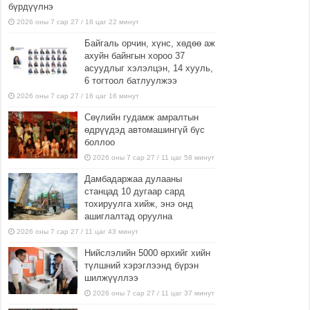
бүрдүүлнэ
2026 оны 7 сар 27 / 16 цаг 22 минут
Байгаль орчин, хүнс, хөдөө аж
ахуйн байнгын хороо 37
асуудлыг хэлэлцэн, 14 хууль,
6 тогтоол батлуулжээ
2026 оны 7 сар 27 / 16 цаг 16 минут
Сөүлийн гудамж амралтын
өдрүүдэд автомашингүй бүс
боллоо
2026 оны 7 сар 27 / 11 цаг 58 минут
Дамбадаржаа дулааны
станцад 10 дугаар сард
тохируулга хийж, энэ онд
ашиглалтад оруулна
2026 оны 7 сар 27 / 11 цаг 43 минут
Нийслэлийн 5000 өрхийг хийн
түлшний хэрэглээнд бүрэн
шилжүүллээ
2026 оны 7 сар 27 / 11 цаг 37 минут