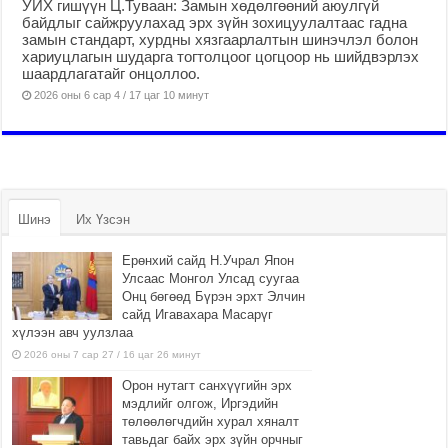
УИХ гишүүн Ц.Туваан: Замын хөдөлгөөний аюулгүй
байдлыг сайжруулахад эрх зүйн зохицуулалтаас гадна
замын стандарт, хурдны хязгаарлалтын шинэчлэл болон
хариуцлагын шударга тогтолцоог цогцоор нь шийдвэрлэх
шаардлагатайг онцоллоо.
2026 оны 6 сар 4 / 17 цаг 10 минут
Шинэ
Их Үзсэн
Ерөнхий сайд Н.Учрал Япон
Улсаас Монгол Улсад суугаа
Онц бөгөөд Бүрэн эрхт Элчин
сайд Игавахара Масарүг
хүлээн авч уулзлаа
2026 оны 7 сар 27 / 16 цаг 26 минут
Орон нутагт санхүүгийн эрх
мэдлийг олгож, Иргэдийн
төлөөлөгчдийн хурал хяналт
тавьдаг байх эрх зүйн орчныг