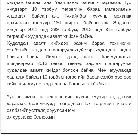
хийгдэж байгаа гэнэ. Үнэлгээний багийг ч гаргажээ. Тус
үйлдвэрт 10 тэрбум төгрөгийн бараа материалын
үлдэгдэл байсан аж. Тухайлбал хуучны механик
цахилгаан тоолуур 194 ширхэг байсан аж. Эрдэнэт
үйлдвэр 2011 онд 299 тэрбум, 2012 онд 315 тэрбум
төгрөгийн худалдан авалт хийсэн байна.
Худалдан авалт хийхдээ зарим бараа техникийн
сэлбэгийг тендер шалгаруулахгүйгээр худалдан авдаг
байсан байна. Иймээс дээд шатны байгууллагын
шийдвэрээр 2013 оноос тендер зарлан шалгаруулж
худалдан авалт хийдэг болсон байна. Мөн агуулахад
хадгалж байсан 10 тэрбум төгрөгийн бараа сэлбэгээс өөр
тийш шилжүүлж алдагдалаа багасгасан байна.
Үүнээс өмнө нь технологийн хувьд хуучирсан, дахиж
хэрэглэх боломжгүйд тооцогдсон 1.7 төгрөгийн үнэтэй
сэлбэгийг устгалд оруулсан юм.
эх сурвалж: Оллоо.мн