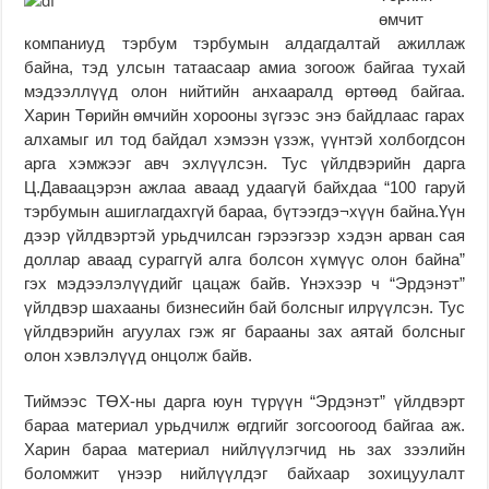
өмчит
компаниуд тэрбум тэрбумын алдагдалтай ажиллаж
байна, тэд улсын татаасаар амиа зогоож байгаа тухай
мэдээллүүд олон нийтийн анхааралд өртөөд байгаа.
Харин Төрийн өмчийн хорооны зүгээс энэ байдлаас гарах
алхамыг ил тод байдал хэмээн үзэж, үүнтэй холбогдсон
арга хэмжээг авч эхлүүлсэн. Тус үйлдвэрийн дарга
Ц.Даваацэрэн ажлаа аваад удаагүй байхдаа “100 гаруй
тэрбумын ашиглагдахгүй бараа, бүтээгдэ¬хүүн байна.Үүн
дээр үйлдвэртэй урьдчилсан гэрээгээр хэдэн арван сая
доллар аваад сураггүй алга болсон хүмүүс олон байна”
гэх мэдээлэлүүдийг цацаж байв. Үнэхээр ч “Эрдэнэт”
үйлдвэр шахааны бизнесийн бай болсныг илрүүлсэн. Тус
үйлдвэрийн агуулах гэж яг барааны зах аятай болсныг
олон хэвлэлүүд онцолж байв.
Тиймээс ТӨХ-ны дарга юун түрүүн “Эрдэнэт” үйлдвэрт
бараа материал урьдчилж өгдгийг зогсоогоод байгаа аж.
Харин бараа материал нийлүүлэгчид нь зах зээлийн
боломжит үнээр нийлүүлдэг байхаар зохицуулалт