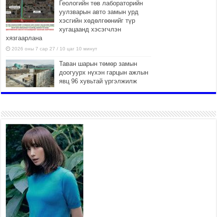
Геологийн төв лабораторийн
уулзварын авто замын урд
хэсгийн хөдөлгөөнийг түр
хугацаанд хэсэгчлэн
хязгаарлана
2026 оны 7 сар 27 / 10 цаг 10 минут
Таван шарын төмөр замын
доогуурх нүхэн гарцын ажлын
явц 96 хувьтай үргэлжилж
байна
2026 оны 7 сар 27 / 10 цаг 04 минут
Нийслэлийн харьяа амаржих
газруудыг “Эх, хүүхдийн төв”
болгон өргөтгөнө
2026 оны 7 сар 27 / 9 цаг 58 минут
ТӨВ АЙМАГТ ӨВЛИЙН
БЭЛТГЭЛ АЖИЛ 80 ХУВЬТАЙ
ҮРГЭЛЖИЛЖ БАЙНА
2026 оны 7 сар 27 / 9 цаг 51 минут
“Хөдөө аж ахуй, хөдөөгийн
хөгжил төслийн 2 дахь шат”