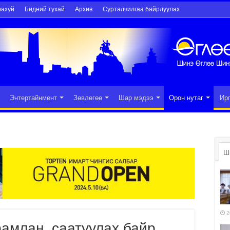
рахуй
Бидний тухай
Архив
Сурталчилгаа байрлуулах
Энтертайнмент
Зөвлөгөө
Шар мэдээ
Орон нутаг
Ир
Ш
2
амлан, саатуулах байр