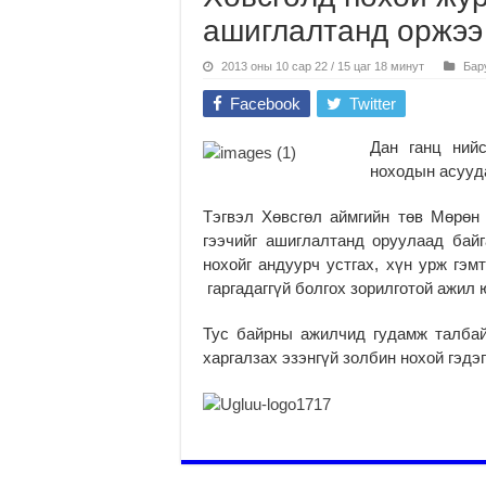
ашиглалтанд оржээ
2013 оны 10 сар 22 / 15 цаг 18 минут
Бар
Facebook
Twitter
Дан ганц нийс
ноходын асууда
Тэгвэл Хөвсгөл аймгийн төв Мөрөн
гээчийг ашиглалтанд оруулаад байг
нохойг андуурч устгах, хүн урж гэм
гаргадаггүй болгох зорилготой ажил 
Тус байрны ажилчид гудамж талбай
харгалзах эзэнгүй золбин нохой гэдэг