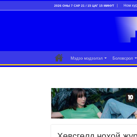
Ном ху
2026 ОНЫ 7 САР 21 / 15 ЦАГ 15 МИНУТ
Мэдээ мэдээлэл
Боловсрол
Хөвсгөлд нохой жур