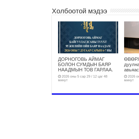
Холбоотой мэдээ
ДОРНОГОВЬ АЙМАГ
ӨВӨРХ
БОЛОН СУМДЫН БАЯР
дуулна
НААДМЫН ТОВ ГАРЛАА.
авьяас
2026 оны 5 сар 29 / 12 цаг 48
2026 он
минут
минут