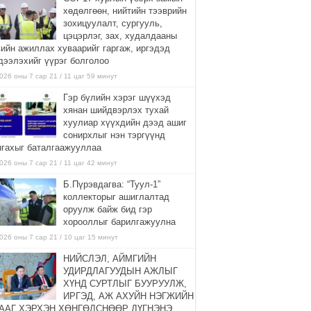
хөдөлгөөн, нийтийн тээврийн
зохицуулалт, сургууль,
цэцэрлэг, зах, худалдааны
вийн ажиллах хуваарийг гаргаж, иргэдэд
дээлэхийг үүрэг болголоо
026 оны 7 сар 21 / 11 цаг 59 минут
Гэр бүлийн хэрэг шүүхэд
хянан шийдвэрлэх тухай
хуулиар хүүхдийн дээд ашиг
сонирхлыг нэн тэргүүнд
нгахыг баталгаажууллаа
026 оны 7 сар 21 / 11 цаг 42 минут
Б.Пүрэвдагва: “Туул-1”
коллекторыг ашиглалтад
оруулж байж бид гэр
хорооллыг барилгажуулна
026 оны 7 сар 21 / 10 цаг 15 минут
НИЙСЛЭЛ, АЙМГИЙН
УДИРДЛАГУУДЫН АЖЛЫГ
ХҮНД СУРТЛЫГ БУУРУУЛЖ,
ИРГЭД, АЖ АХУЙН НЭГЖИЙН
ААГ ХЭРХЭН ХӨНГӨЛСНӨӨР ДҮГНЭНЭ