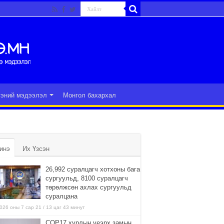
гэний мэдээлэл
Монгол бахархал
инэ
Их Үзсэн
26,992 суралцагч хотхоны бага
сургуульд, 8100 суралцагч
төрөлжсөн ахлах сургуульд
суралцана
026 оны 7 сар 21 / 13 цаг 43 минут
COP17 хурлын үеэрх замын