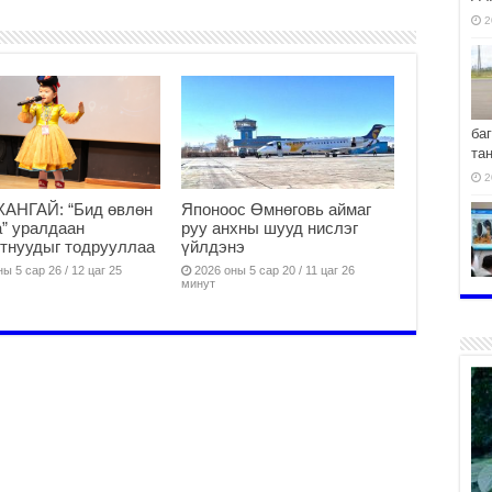
2
ба
та
2
АНГАЙ: “Бид өвлөн
Японоос Өмнөговь аймаг
” уралдаан
руу анхны шууд нислэг
тнуудыг тодрууллаа
үйлдэнэ
ы 5 сар 26 / 12 цаг 25
2026 оны 5 сар 20 / 11 цаг 26
минут
хо
2
2