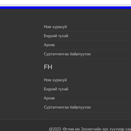
Ном хурахуй
Бидний тухай
Архив
Сурталчилгаа байрлуулах
FH
Ном хурахуй
Бидний тухай
Архив
Сурталчилгаа байрлуулах
@2023 -Өглөө.мн Зохиогчийн эрх хуулиар ха