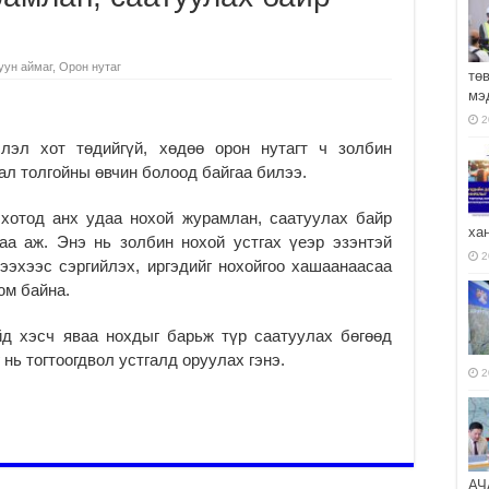
уун аймаг
,
Орон нутаг
тө
мэ
2
лэл хот төдийгүй, хөдөө орон нутагт ч золбин
л толгойны өвчин болоод байгаа билээ.
 хотод анх удаа нохой журамлан, саатуулах байр
ха
аа аж. Энэ нь золбин нохой устгах үеэр эзэнтэй
2
тээхээс сэргийлэх, иргэдийг нохойгоо хашаанаасаа
юм байна.
д хэсч яваа нохдыг барьж түр саатуулах бөгөөд
 нь тогтоогдвол устгалд оруулах гэнэ.
2
АЧ