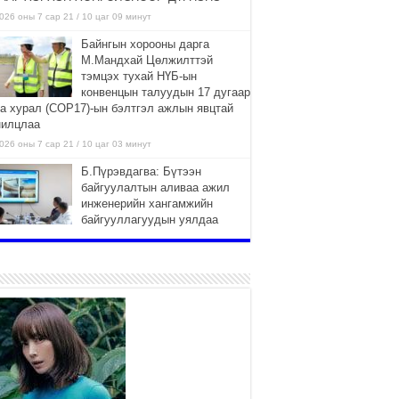
026 оны 7 сар 21 / 10 цаг 09 минут
Байнгын хорооны дарга
М.Мандхай Цөлжилттэй
тэмцэх тухай НҮБ-ын
конвенцын талуудын 17 дугаар
га хурал (СОР17)-ын бэлтгэл ажлын явцтай
нилцлаа
026 оны 7 сар 21 / 10 цаг 03 минут
Б.Пүрэвдагва: Бүтээн
байгуулалтын аливаа ажил
инженерийн хангамжийн
байгууллагуудын уялдаа
лбоогүйгээс саатах ёсгүй
026 оны 7 сар 20 / 17 цаг 21 минут
“Сэлбэ 20 минутын хот”
төслийн анхны 12 давхар
барилгын үндсэн карказ,
цутгалтын ажил дууслаа
026 оны 7 сар 20 / 17 цаг 17 минут
Мопед, скүүтер, тэдгээртэй
адилтгах үзүүлэлт бүхий