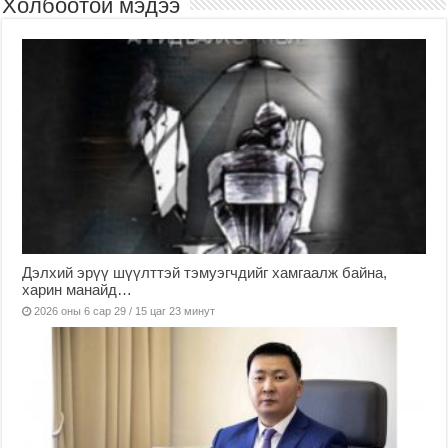
Холбоотой мэдээ
Дэлхий эрүү шүүлттэй тэмуэгчдийг хамгаалж байна,
харин манайд…
2026 оны 6 сар 29 / 15 цаг 23 минут