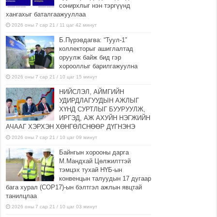
сонирхлыг нэн тэргүүнд
хангахыг баталгаажууллаа
2026 оны 7 сар 21 / 11 цаг 42 минут
Б.Пүрэвдагва: “Туул-1”
коллекторыг ашиглалтад
оруулж байж бид гэр
хорооллыг барилгажуулна
2026 оны 7 сар 21 / 10 цаг 15 минут
НИЙСЛЭЛ, АЙМГИЙН
УДИРДЛАГУУДЫН АЖЛЫГ
ХҮНД СУРТЛЫГ БУУРУУЛЖ,
ИРГЭД, АЖ АХУЙН НЭГЖИЙН
АЧААГ ХЭРХЭН ХӨНГӨЛСНӨӨР ДҮГНЭНЭ
2026 оны 7 сар 21 / 10 цаг 09 минут
Байнгын хорооны дарга
М.Мандхай Цөлжилттэй
тэмцэх тухай НҮБ-ын
конвенцын талуудын 17 дугаар
бага хурал (СОР17)-ын бэлтгэл ажлын явцтай
танилцлаа
2026 оны 7 сар 21 / 10 цаг 03 минут