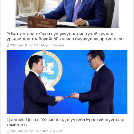
Э.Бат-амгалан: Орон сууцжуулалтын тухай хуульд
урьдчилгаа төлбөрийг 50 хувиар бууруулахаар тусгасан
2026 оны 6 сар 23 / 14 цаг 59 минут
Цэндийн Цогтыг Улсын дээд шүүхийн Ерөнхий шүүгчээр
томиллоо
2026 оны 6 сар 16 / 9 цаг 38 минут