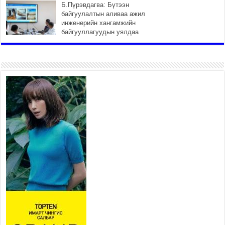
Б.Пүрэвдагва: Бүтээн
байгуулалтын аливаа ажил
инженерийн хангамжийн
байгууллагуудын уялдаа
холбоогүйгээс саатах ёсгүй
2026 оны 7 сар 20 / 17 цаг 21 минут
“Сэлбэ 20 минутын хот”
төслийн анхны 12 давхар
барилгын үндсэн карказ,
цутгалтын ажил дууслаа
2026 оны 7 сар 20 / 17 цаг 17 минут
Мопед, скүүтер, тэдгээртэй
адилтгах үзүүлэлт бүхий
тээврийн хэрэгсэлтэй
холбоотой нийслэлийн засаг
дарга захирамж гаргалаа
2026 оны 7 сар 20 / 17 цаг 11 минут
Төв цэвэрлэх байгууламжид хоногт дунджаар 3
тонн хатуу хог хаягдал ирж байна
2026 оны 7 сар 20 / 12 цаг 06 минут
“Эхийн алдар” одонгийн шаардлагыг