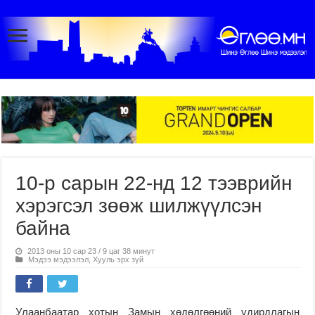
10-р сарын 22-нд 12 тээврийн
хэрэгсэл зөөж шилжүүлсэн
байна
2013 оны 10 сар 23 / 9 цаг 38 минут
Мэдээ мэдээлэл
,
Хууль эрх зүй
Улаанбаатар хотын Замын хөдөлгөөний удирдлагын