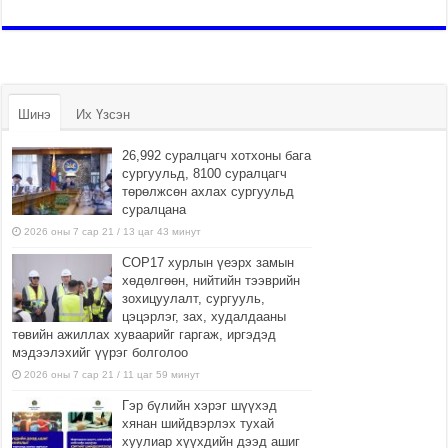
Шинэ
Их Үзсэн
26,992 суралцагч хотхоны бага
сургуульд, 8100 суралцагч
төрөлжсөн ахлах сургуульд
суралцана
2026 оны 7 сар 21 / 13 цаг 43 минут
COP17 хурлын үеэрх замын
хөдөлгөөн, нийтийн тээврийн
зохицуулалт, сургууль,
цэцэрлэг, зах, худалдааны
төвийн ажиллах хуваарийг гаргаж, иргэдэд
мэдээлэхийг үүрэг болголоо
2026 оны 7 сар 21 / 11 цаг 59 минут
Гэр бүлийн хэрэг шүүхэд
хянан шийдвэрлэх тухай
хуулиар хүүхдийн дээд ашиг