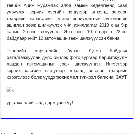
төвийн Ачиж журамлах алба замын хөдөлгөөнд саад
учруулж, зорчих хэсгийн нэгдүгээр эгнээнд зогссон
тээврийн хэрэгслийг тусгай зориулалтын автомашин
ашиглан зөөж шилжүүлэх үйл ажиллагааг 2013 оны 9-р
сарын 2-ноос эхлүүсэн. Энэ оны 10-р сарын 22-ны
байдлаар нийт 12 автомашин зөөж шилжүүлсэн байна.
Тээврийн хэрэгслийн бүрэн бүтэн байдлыг
баталгаажуулан дүрс бичлэг, фото зургаар баримтжуулж
лацдан автомашиныг зөөж шилжүүлдэг. Ингэснээр
зорчих хэсгийн нэгдүгээр эгнээнд зогссон тээврийн
хэрэгслээс болж үүсдэг
зохиомол
түгжрэл багасна.
ЗХУТ
үргэлжлэлийг
энд дарж
үзнэ үү!