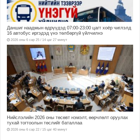
Даншиг наадмын өдрүүдэд 07:00-23:00 цагт хоёр чиглэлд
16 автобус иргэдэд үнэ төлбөргүй үйлчилнэ
2026 оны 6 сар 25 / 14 цаг 27 минут
Нийслэлийн 2026 оны төсөвт нэмэлт, өөрчлөлт оруулах
тухай тогтоолын төслийг баталлаа
2026 оны 6 сар 22 / 15 цаг 40 минут