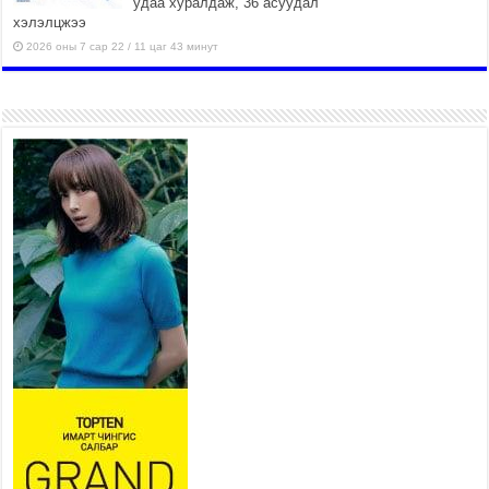
удаа хуралдаж, 36 асуудал
хэлэлцжээ
2026 оны 7 сар 22 / 11 цаг 43 минут
“4 улирлын турш үйл
ажиллагаа явуулах
боломжтой-Хүүхэд хөгжүүлэх
төв” байгуулах төсөлд төр,
хувийн хэвшлийн түншлэлийн хүрээнд хамтран
ажиллахыг урьж байна
2026 оны 7 сар 22 / 9 цаг 28 минут
Б.Пүрэвдагва: “Урт цагаан”-ыг
залуучууд чөлөөт цагаа
өнгөрүүлдэг, жуулчид зорьж
ирдэг цэг болгоно
2026 оны 7 сар 21 / 16 цаг 47 минут
Тусгай замын автобус /BRT/ төслийн удирдах
хорооны ээлжит хуралдаан боллоо
2026 оны 7 сар 21 / 16 цаг 43 минут
Ерөнхий сайд Н.Учрал БНХАУ-аас Монгол Улсад
суугаа Элчин сайд Шэнь Миньжюанийг хүлээн
авч уулзав