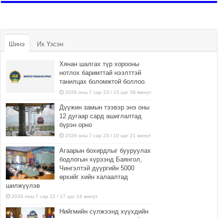
Шинэ
Их Үзсэн
Хянан шалгах түр хорооны
нотлох баримттай нээлттэй
танилцах боломжтой боллоо.
2026 оны 7 сар 23 / 15 цаг 58 минут
Дүүжин замын тээвэр энэ оны
12 дугаар сард ашиглалтад
бүрэн орно
2026 оны 7 сар 23 / 10 цаг 21 минут
Агаарын бохирдлыг бууруулах
бодлогын хүрээнд Баянгол,
Чингэлтэй дүүргийн 5000
өрхийг хийн халаалтад
шилжүүлэв
2026 оны 7 сар 22 / 17 цаг 14 минут
Нийгмийн сүлжээнд хүүхдийн