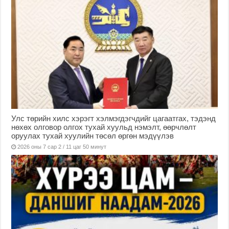
Улс төрийн хилс хэрэгт хэлмэгдэгчдийг цагаатгах, тэдэнд
нөхөх олговор олгох тухай хуульд нэмэлт, өөрчлөлт
оруулах тухай хуулийн төсөл өргөн мэдүүлэв
2026 оны 7 сар 2 / 11 цаг 50 минут