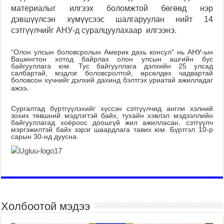
материалыг илгээх боломжтой бөгөөд нэр
дэвшүүлсэн хүмүүсээс шалгаруулан нийт 14
сэтгүүлчийг АНУ-д суралцуулахаар илгээнэ.
“Олон улсын боловсролын Америк дахь консул” нь АНУ-ын
Вашингтон хотод байрлах олон улсын ашгийн бус
байгууллага юм. Тус байгууллага дэлхийн 25 улсад
салбартай, мэдлэг боловсролтой, өрсөлдөх чадвартай
боловсон хүчнийг дэлхий дахинд бэлтгэх уриатай ажилладаг
.
ажээ
Сургалтад бүртгүүлэхийг хүссэн сэтгүүлчид англи хэлний
зохих төвшний мэдлэгтэй байх, тухайн хэвлэл мэдээллийн
байгууллагад хоёроос доошгүй жил ажилласан, сэтгүүлч
мэргэжилтэй байх зэрэг шаардлага тавих юм. Бүртгэл 10-р
сарын 30-нд дуусна.
Холбоотой мэдээ