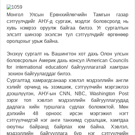
М
онгол Улсын Ерөнхийлөгчийн Тамгын газар
сэтгүүлчдийг АНУ-д сургаж, мэдлэг боловсролд нь
хувь нэмрээ оруулж байгаа билээ. Уг сургалтын
элсэлт шинээр эхэлсэн тул сэтгүүлчдийг өргөнөөр
оролцохыг урьж байна.
Энэхүү сургалт нь Вашингтон хот дахь Олон улсын
боловсролын Америк дахь консул /American Councils
for international education/ байгууллага
тай хамтран
зохион байгуулагддаг билээ.
С
ургалтад хамрагдсанаар хэвлэл мэдээллийн англи
хэлийг орчинд нь эзэмшиж, сэтгүүлчийн мэргэжлээ
дээшлүүлэн, АНУ-ын CNN, NBC, Washington Post
зэрэг топ хэвлэл мэдээллийн байгууллагуудад
дадлага хийн туршлага судлах боломжтой. Мөн
дэлхийн 48 орноос ирсэн мэргэжил нэгт
сэтгүүлчидтэй нэг анги танхимд суралцаж, хамтдаа
оюутны байранд байрлах юм байна. Хэвлэл,
мэдээллийн байгууллага бүр нэг сэтгүүлчийн