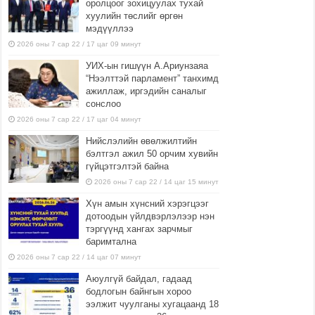
оролцоог зохицуулах тухай
хуулийн төслийг өргөн
мэдүүллээ
2026 оны 7 сар 22 / 17 цаг 09 минут
УИХ-ын гишүүн А.Ариунзаяа
“Нээлттэй парламент” танхимд
ажиллаж, иргэдийн саналыг
сонслоо
2026 оны 7 сар 22 / 17 цаг 04 минут
Нийслэлийн өвөлжилтийн
бэлтгэл ажил 50 орчим хувийн
гүйцэтгэлтэй байна
2026 оны 7 сар 22 / 14 цаг 15 минут
Хүн амын хүнсний хэрэгцээг
дотоодын үйлдвэрлэлээр нэн
тэргүүнд хангах зарчмыг
баримтална
2026 оны 7 сар 22 / 14 цаг 07 минут
Аюулгүй байдал, гадаад
бодлогын байнгын хороо
ээлжит чуулганы хугацаанд 18