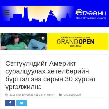
Сэтгүүлчдийг Америкт
суралцуулах хөтөлбөрийн
бүртгэл энэ сарын 30 хүртэл
үргэлжилнэ
2013 оны 10 сар 23 / 11 цаг 44 минут
Uncategorized