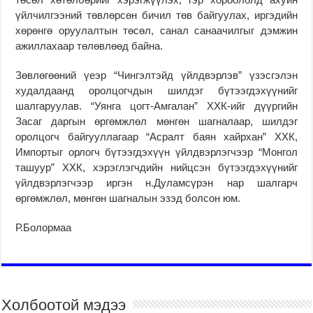
үйлчилгээний төвлөрсөн бичил төв байгуулах, иргэдийн
хөрөнгө оруулалтын төсөл, санал санаачилгыг дэмжин
ажиллахаар төлөвлөөд байна.
Зөвлөгөөний үеэр “Чингэлтэйд үйлдвэрлэв” үзэсгэлэн
худалдаанд оролцогчдын шилдэг бүтээгдэхүүнийг
шалгаруулав. “Уянга цогт-Амгалан” ХХК-ийг дүүргийн
Засаг даргын өргөмжлөл мөнгөн шагналаар, шилдэг
оролцогч байгууллагаар “Асралт баян хайрхан” ХХК,
Импортыг орлогч бүтээгдэхүүн үйлдвэрлэгчээр “Монгол
ташуур” ХХК, хэрэглэгчдийн нийцсэн бүтээгдэхүүнийг
үйлдвэрлэгчээр иргэн н.Дуламсүрэн нар шалгарч
өргөмжлөл, мөнгөн шагналын эзэд болсон юм.
Р.Болормаа
Холбоотой мэдээ