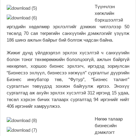
Түүнчлэн
хөгжлийн
бэрхшээлтэй
иргэдийн хөдөлмөр эрхлэлтийг дэмжих чиглэлээр 50
төсөлд 70 сая төгрөгийн санхүүгийн дэмжлэгийг үзүүлж
186 шинэ ажлын байрыг бий болгож чадсан байна.
Жижиг дунд үйлдвэрлэл эрхлэх хүсэлтэй ч санхүүгийн
болон тоног төхөөрөмжийн бололцоогүй, ажлын байргүй
нөхөрлөл, хоршоо бизнес эрхлэгч, иргэдэд зориулсан
“Бизнесээ эхлүүл, бизнесээ хөгжүүл” сургалтыг дүүргийн
Бизнес инкубатор төв, “Футур”, “Бизнес талант”
сургалтын төвүүдэд зохион байгуулж ирлээ. Энэхүү
сургалтад аж ахуйн эрхлэх хүсэлтэй 312 иргэнд 15 удаа,
төсөл хэрхэн бичих талаарх сургалтад 94 иргэнийг нийт
406 иргэнийг хамруулжээ.
Нөгөө талаар
бизнесийн
дэмжлэгт