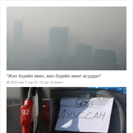
“Жил бүрийн өвөл, жил бүрийн ижил асуудал”
2026 оны 7 сар 20 / 11 цаг 16 минут