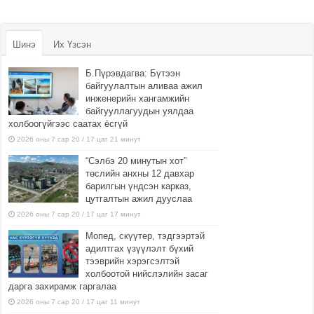
Шинэ
Их Үзсэн
Б.Пүрэвдагва: Бүтээн
байгуулалтын аливаа ажил
инженерийн хангамжийн
байгууллагуудын уялдаа
холбоогүйгээс саатах ёсгүй
2026 оны 7 сар 20 / 17 цаг 21 минут
“Сэлбэ 20 минутын хот”
төслийн анхны 12 давхар
барилгын үндсэн карказ,
цутгалтын ажил дууслаа
2026 оны 7 сар 20 / 17 цаг 17 минут
Мопед, скүүтер, тэдгээртэй
адилтгах үзүүлэлт бүхий
тээврийн хэрэгсэлтэй
холбоотой нийслэлийн засаг
дарга захирамж гаргалаа
2026 оны 7 сар 20 / 17 цаг 11 минут