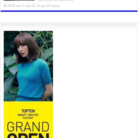
2026 оны 7 сар 20 / 9 цаг 20 минут
Хан-Уул дүүрэг, Чингисийн
өргөн чөлөөний ус зайлуулах
шугам хоолойн ажил 80
хувьтай үргэлжилж байна
2026 оны 7 сар 20 / 9 цаг 14 минут
Усархаг аадар бороо орж
байгаа тул аюулгүй байдлаа
хангаж, үер усны аюулаас
сэрэмжлэхийг нийслэлийн
Онцгой байдлын газраас анхааруулж байна
2026 оны 7 сар 20 / 9 цаг 09 минут
311 алба хаагч, 119 техник хэрэгсэлтэй ажиллаж
үер усны аюул, болзошгүй эрсдэлээс сэргийлж
байна
2026 оны 7 сар 20 / 9 цаг 05 минут
Аяллаа зөв төлөвлөхийг иргэдэд зөвлөж байна
2026 оны 7 сар 16 / 11 цаг 50 минут
Үер усны болзошгүй аюулаас сэргийлж,
холбогдох байгууллагууд өндөржүүлсэн бэлэн