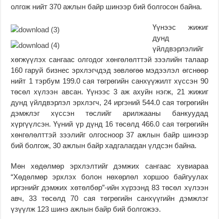
олгож нийт 370 ажлын байр шинээр бий болгосон байна.
Үүнээс жижиг
дунд
үйлдвэрлэлийг
хөгжүүлэх сангаас олгодог хөнгөлөлттэй зээлийн талаар
160 гаруй бизнес эрхлэгчдэд зөвлөгөө мэдээлэл өгснөөр
нийт 1 тэрбум 199.0 сая төгрөгийн санхүүжилт хүссэн 90
төсөл хүлээн авсан. Үүнээс 3 аж ахуйн нэгж, 21 жижиг
дунд үйлдвэрлэл эрхлэгч, 24 иргэний 544.0 сая төгрөгийн
дэмжлэг хүссэн төслийг арилжааны банкуудад
хүргүүлсэн. Үүний үр дүнд 16 төсөлд 466.0 сая төгрөгийн
хөнгөлөлттэй зээлийг олгосноор 37 ажлын байр шинээр
бий болгож, 30 ажлын байр хадгалагдан үлдсэн байна.
Мөн хөдөлмөр эрхлэлтийг дэмжих сангаас хувиараа
“Хөдөлмөр эрхлэх болон нөхөрлөл хоршоо байгуулах
иргэнийг дэмжих хөтөлбөр”-ийн хүрээнд 83 төсөл хүлээн
авч, 33 төсөлд 70 сая төгрөгийн санхүүгийн дэмжлэг
үзүүлж 123 шинэ ажлын байр бий болгожээ.