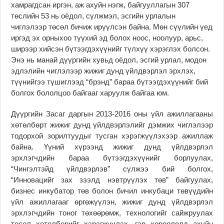
хамрагдсан иргэн, аж ахуйн нэгж, байгууллагын 307
төслийн 53 нь оёдол, сүлжмэл, эсгийн урлалын
чиглэлээр төсөл бичиж ирүүлсэн байна. Мөн сүүлийн үед
иргэд эх орныхоо түүхий эд болох ноос, ноолуур, арьс,
ширээр хийсэн бүтээгдэхүүнийг түлхүү хэрэглэх болсон.
Энэ нь манай дүүргийн хувьд оёдол, эсгий урлал, модон
эдлэлийн чиглэлээр жижиг дунд үйлдвэрлэл эрхлэх,
түүнийгээ түшиглээд “брэнд” бараа бүтээгдэхүүнийг бий
болгох бололцоо байгааг харуулж байгаа юм.
Дүүргийн Засаг даргын 2013-2016 оны үйл ажиллагааны
хөтөлбөрт жижиг дунд үйлдвэрлэлийг дэмжих чиглэлээр
тодорхой зорилтуудыг тусган хэрэгжүүлэхээр ажиллаж
байна. Үүний хүрээнд жижиг дунд үйлдвэрлэл
эрхлэгчдийн бараа бүтээгдэхүүнийг борлуулах,
“Чингэлтэйд үйлдвэрлэв” сүлжээ бий болгох,
“Инновацийг зах зээлд нэвтрүүлэх төв” байгуулах,
бизнес инкубатор төв болон бичил инкубаци төвүүдийн
үйл ажиллагааг өргөжүүлэн, жижиг дунд үйлдвэрлэл
эрхлэгчдийн тоног төхөөрөмж, технологийг сайжруулах
төсөл хөтөлбөрийг хэрэгжүүлэх, гэр хороололд ахуйн