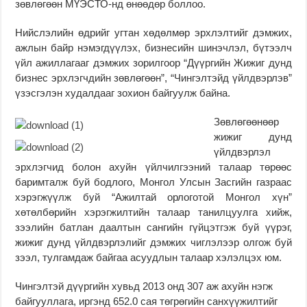
зөвлөгөөн МҮЭСТО-нд өнөөдөр боллоо.
Нийслэлийн өдрийг угтан хөдөлмөр эрхлэлтийг дэмжих,
ажлын байр нэмэгдүүлэх, бизнесийн шинэчлэл, бүтээлч
үйл ажиллагааг дэмжих зорилгоор “Дүүргийн Жижиг дунд
бизнес эрхлэгчдийн зөвлөгөөн”, “Чингэлтэйд үйлдвэрлэв”
үзэсгэлэн худалдааг зохион байгуулж байна.
Зөвлөгөөнөөр
жижиг дунд
үйлдвэрлэл
эрхлэгчид болон ахуйн үйлчилгээний талаар төрөөс
баримталж буй бодлого, Монгол Улсын Засгийн газраас
хэрэгжүүлж буй “Ажилтай орлоготой Монгол хүн”
хөтөлбөрийн хэрэгжилтийн талаар танилцуулга хийж,
зээлийн батлан даалтын сангийн гүйцэтгэж буй үүрэг,
жижиг дунд үйлдвэрлэлийг дэмжих чиглэлээр олгож буй
зээл, тулгамдаж байгаа асуудлын талаар хэлэлцэх юм.
Чингэлтэй дүүргийн хувьд 2013 онд 307 аж ахуйн нэгж
байгууллага, иргэнд 652.0 сая төгрөгийн санхүүжилтийг