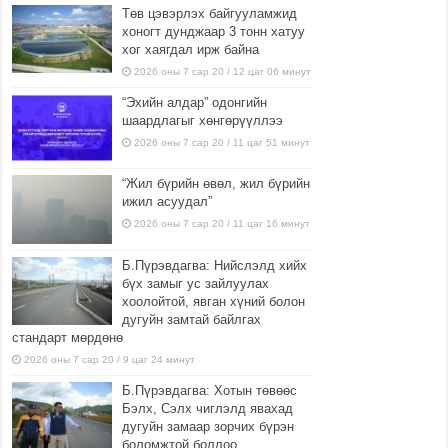
Төв цэвэрлэх байгууламжид
хоногт дунджаар 3 тонн хатуу
хог хаягдал ирж байна
2026 оны 7 сар 20 / 12 цаг 06 минут
“Эхийн алдар” одонгийн
шаардлагыг хөнгөрүүллээ
2026 оны 7 сар 20 / 11 цаг 51 минут
“Жил бүрийн өвөл, жил бүрийн
ижил асуудал”
2026 оны 7 сар 20 / 11 цаг 16 минут
Б.Пүрэвдагва: Нийслэлд хийх
бүх замыг ус зайлуулах
хоолойтой, явган хүний болон
дугуйн замтай байлгах
стандарт мөрдөнө
2026 оны 7 сар 20 / 9 цаг 24 минут
Б.Пүрэвдагва: Хотын төвөөс
Бэлх, Сэлх чиглэлд явахад
дугуйн замаар зорчих бүрэн
боломжтой боллоо