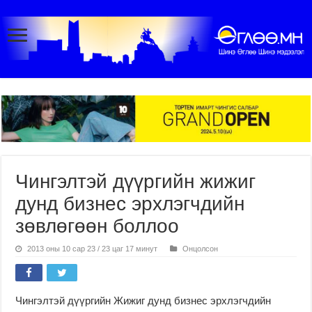
Чингэлтэй дүүргийн жижиг
дунд бизнес эрхлэгчдийн
зөвлөгөөн боллоо
2013 оны 10 сар 23 / 23 цаг 17 минут
Онцолсон
Чингэлтэй дүүргийн Жижиг дунд бизнес эрхлэгчдийн