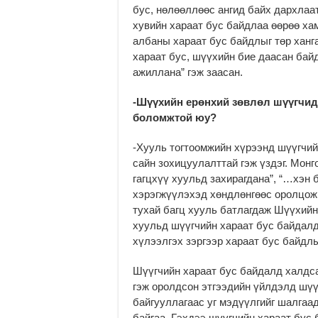
бус, нөлөөллөөс ангид байх дархлаа
хувийн хараат бус байдлаа өөрөө хам
албаны хараат бус байдлыг төр ханг
хараат бус, шүүхийн бие даасан бай
ажиллана” гэж заасан.
-Шүүхийн ерөнхий зөвлөл шүүгчид
боломжтой юу?
-Хууль тогтоомжийн хүрээнд шүүгчий
сайн зохицуулалттай гэж үздэг. Монг
гагцхүү хуульд захирагдана”, “…хэн 
хэрэгжүүлэхэд хөндлөнгөөс оролцож 
тухай багц хууль батлагдаж Шүүхийн
хуульд шүүгчийн хараат бус байдалд
хүлээлгэх зэргээр хараат бус байдлы
Шүүгчийн хараат бус байдалд халдса
гэж оролдсон этгээдийн үйлдэлд шүү
байгууллагаас уг мэдүүлгийг шалгаа
байгаа. Гэхдээ шүүгчийн хараат бус