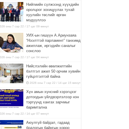
Нийгмийн сүлжээнд хүүхдийн
оролцоог зохицуулах тухай
хуулийн төслийг өргөн
мэдүүллээ
026 оны 7 сар 22 / 17 цаг 09 минут
УИХ-ын гишүүн А.Ариунзаяа
“Нээлттэй парламент” танхимд
ажиллаж, иргэдийн саналыг
сонслоо
026 оны 7 сар 22 / 17 цаг 04 минут
Нийслэлийн өвөлжилтийн
бэлтгэл ажил 50 орчим хувийн
гүйцэтгэлтэй байна
2026 оны 7 сар 22 / 14 цаг 15 минут
Хүн амын хүнсний хэрэгцээг
дотоодын үйлдвэрлэлээр нэн
тэргүүнд хангах зарчмыг
баримтална
026 оны 7 сар 22 / 14 цаг 07 минут
Аюулгүй байдал, гадаад
бодлогын байнгын хороо