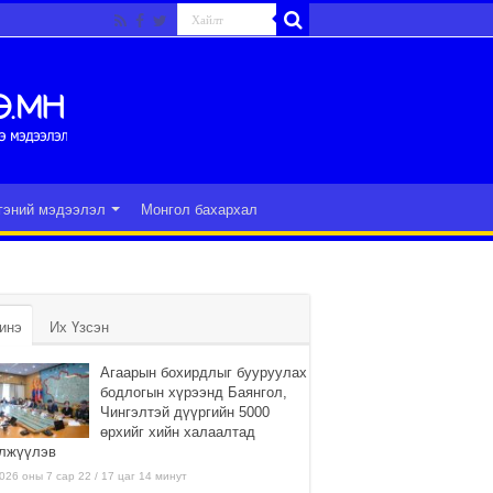
гэний мэдээлэл
Монгол бахархал
инэ
Их Үзсэн
Агаарын бохирдлыг бууруулах
бодлогын хүрээнд Баянгол,
Чингэлтэй дүүргийн 5000
өрхийг хийн халаалтад
лжүүлэв
026 оны 7 сар 22 / 17 цаг 14 минут