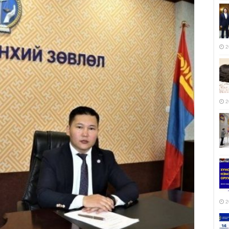
2
2
2