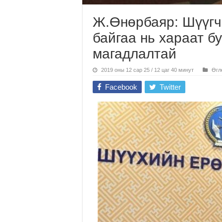
Ж.Өнөрбаяр: Шүүгч
байгаа нь хараат б
магадлалтай
2019 оны 12 сар 25 / 12 цаг 40 минут
Өгл
Facebook
Twitter