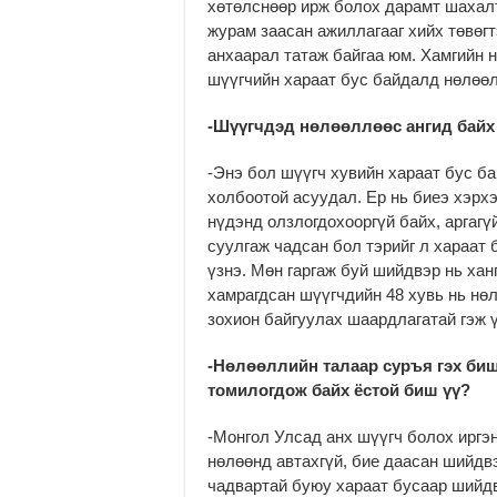
хөтөлснөөр ирж болох дарамт шахалт
журам заасан ажиллагааг хийх төвөгт
анхаарал татаж байгаа юм. Хамгийн 
шүүгчийн хараат бус байдалд нөлөөл
-Шүүгчдэд нөлөөллөөс ангид байх 
-Энэ бол шүүгч хувийн хараат бус ба
холбоотой асуудал. Ер нь биеэ хэрхэ
нүдэнд олзлогдохооргүй байх, аргагү
суулгаж чадсан бол тэрийг л хараат 
үзнэ. Мөн гаргаж буй шийдвэр нь хан
хамрагдсан шүүгчдийн 48 хувь нь нөл
зохион байгуулах шаардлагатай гэж ү
-Нөлөөллийн талаар суръя гэх биш
томилогдож байх ёстой биш үү?
-Монгол Улсад анх шүүгч болох иргэн
нөлөөнд автахгүй, бие даасан шийдвэ
чадвартай буюу хараат бусаар шийдв