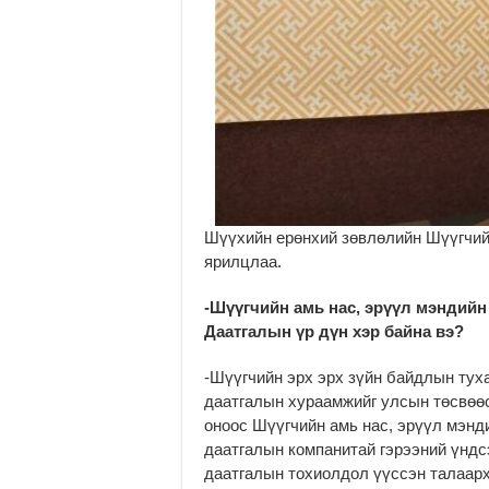
Шүүхийн ерөнхий зөвлөлийн Шүүгчий
ярилцлаа.
-Шүүгчийн амь нас, эрүүл мэндийн 
Даатгалын үр дүн хэр байна вэ?
-Шүүгчийн эрх эрх зүйн байдлын тух
даатгалын хураамжийг улсын төсвөөс
оноос Шүүгчийн амь нас, эрүүл мэнд
даатгалын компанитай гэрээний үндс
даатгалын тохиолдол үүссэн талаарх