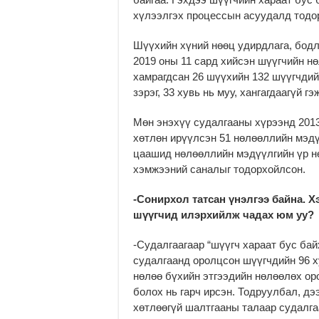
хүлээлгэх процессын асуудалд тодор
Шүүхийн хүний нөөц удирдлага, бодл
2019 оны 11 сард хийсэн шүүгчийн н
хамрагдсан 26 шүүхийн 132 шүүгчдий
зэрэг, 33 хувь нь муу, хангагдаагүй г
Мөн энэхүү судалгааны хүрээнд 201
хөтлөн ирүүлсэн 51 нөлөөллийн мэдү
цаашид нөлөөллийн мэдүүлгийн үр нө
хэмжээний саналыг тодорхойлсон.
-Сонирхол татсан үнэлгээ байна. Х
шүүгчид илэрхийлж чадах юм уу?
-Судалгаагаар “шүүгч хараат бус бай
судалгаанд оролцсон шүүгчдийн 96 х
нөлөө бүхийн этгээдийн нөлөөлөх ор
болох нь гарч ирсэн. Тодруулбал, д
хөтлөөгүй шалтгааны талаар судалга