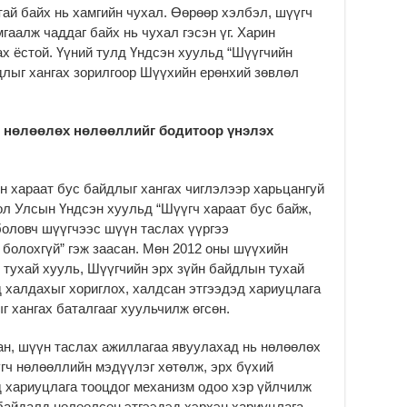
ду
тай байх нь хамгийн чухал. Өөрөөр хэлбэл, шүүгч
2
гаалж чаддаг байх нь чухал гэсэн үг. Харин
ах ёстой. Үүний тулд Үндсэн хуульд “Шүүгчийн
Мо
бү
длыг хангах зорилгоор Шүүхийн ерөнхий зөвлөл
ни
2
 нөлөөлөх нөлөөллийг бодитоор үнэлэх
Тө
то
2
н хараат бус байдлыг хангах чиглэлээр харьцангуй
“Э
ол Улсын Үндсэн хуульд “Шүүгч хараат бус байж,
хө
боловч шүүгчээс шүүн таслах үүргээ
2
болохгүй” гэж заасан. Мөн 2012 оны шүүхийн
“Ж
 тухай хууль, Шүүгчийн эрх зүйн байдлын тухай
2
 халдахыг хориглох, халдсан этгээдэд хариуцлага
г хангах баталгааг хуульчилж өгсөн.
Б.
за
за
н, шүүн таслах ажиллагаа явуулахад нь нөлөөлөх
гч нөлөөллийн мэдүүлэг хөтөлж, эрх бүхий
2
д хариуцлага тооцдог механизм одоо хэр үйлчилж
Б.
 байдалд нөлөөлсөн этгээдэд хэрхэн хариуцлага