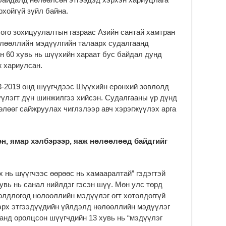
чи
хойгүй зүйл байна.
бо
2
ого зохицуулалтын газраас Азийн сантай хамтран
Ха
өлөөллийн мэдүүлгийн талаарх судалгаанд
за
н 60 хувь нь шүүхийн хараат бус байдал дунд
үр
эж хариулсан.
2
Ус
3-2019 онд шүүгчдээс Шүүхийн ерөнхий зөвлөлд
ба
үлэгт дүн шинжилгээ хийсэн. Судалгааны үр дүнд
сэ
лөөг сайжруулах чиглэлээр авч хэрэгжүүлэх арга
га
2
31
эн, ямар хэлбэрээр, яаж нөлөөлөөд байдгийг
үе
ба
2
х нь шүүгчээс өөрөөс нь хамааралтай” гэдэгтэй
Ая
увь нь санал нийлдэг гэсэн шүү. Мөн улс төрд
2
олдлогод нөлөөллийн мэдүүлэг огт хөтөлдөггүй
ээрх этгээдүүдийн үйлдэлд нөлөөллийн мэдүүлэг
Үе
хо
анд оролцсон шүүгчдийн 13 хувь нь “мэдүүлэг
ба