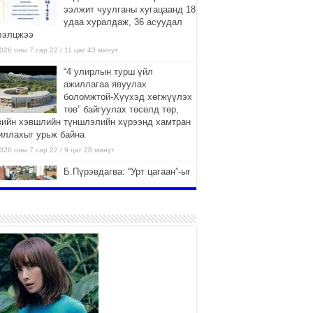
ээлжит чуулганы хугацаанд 18
удаа хуралдаж, 36 асуудал
лэлцжээ
026 оны 7 сар 22 / 11 цаг 43 минут
“4 улирлын турш үйл
ажиллагаа явуулах
боломжтой-Хүүхэд хөгжүүлэх
төв” байгуулах төсөлд төр,
вийн хэвшлийн түншлэлийн хүрээнд хамтран
иллахыг урьж байна
026 оны 7 сар 22 / 9 цаг 28 минут
Б.Пүрэвдагва: “Урт цагаан”-ыг
залуучууд чөлөөт цагаа
өнгөрүүлдэг, жуулчид зорьж
ирдэг цэг болгоно
026 оны 7 сар 21 / 16 цаг 47 минут
Тусгай замын автобус /BRT/
төслийн удирдах хорооны
ээлжит хуралдаан боллоо
2026 оны 7 сар 21 / 16 цаг 43 минут
Ерөнхий сайд Н.Учрал БНХАУ-