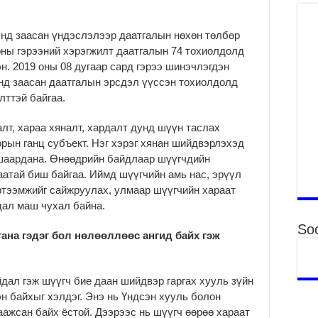
2
Б.
энд заасан үндэслэлээр даатгалын нөхөн төлбөр
ор
оны гэрээний хэрэгжилт даатгалын 74 тохиолдолд
2
эн. 2019 оны 08 дугаар сард гэрээ шинэчлэгдэн
нд заасан даатгалын эрсдэл үүссэн тохиолдолд
НИ
АЖ
ттэй байгаа.
АЖ
ХӨ
лт, хараа хяналт, хардалт дунд шүүн таслах
2
орын ганц субъект. Нэг хэрэг хянан шийдвэрлэхэд
 шаардана. Өнөөдрийн байдлаар шүүгчдийн
Ба
тэ
аатай биш байгаа. Иймд шүүгчийн амь нас, эрүүл
ду
ртээмжийг сайжруулах, улмаар шүүгчийн хараат
яв
дал маш чухал байна.
2
Soc
Б.
гана гэдэг бол нөлөөллөөс ангид байх гэж
аж
уя
2
дал гэж шүүгч бие даан шийдвэр гаргах хууль зүйн
н байхыг хэлдэг. Энэ нь Үндсэн хууль болон
“С
да
аажсан байх ёстой. Дээрээс нь шүүгч өөрөө хараат