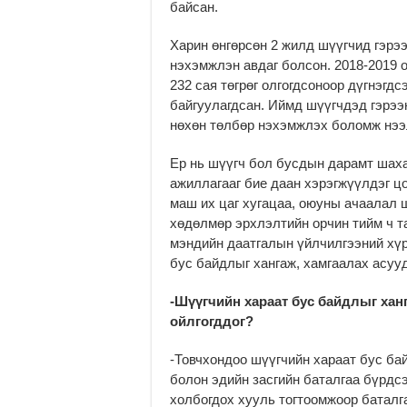
байсан.
Харин өнгөрсөн 2 жилд шүүгчид гэрэ
нэхэмжлэн авдаг болсон. 2018-2019 
232 сая төгрөг олгогдсоноор дүгнэгдс
байгуулагдсан. Иймд шүүгчдэд гэрээ
нөхөн төлбөр нэхэмжлэх боломж нээл
Ер нь шүүгч бол бусдын дарамт шаха
ажиллагааг бие даан хэрэгжүүлдэг ц
маш их цаг хугацаа, оюуны ачаалал
хөдөлмөр эрхлэлтийн орчин тийм ч т
мэндийн даатгалын үйлчилгээний хү
бус байдлыг хангаж, хамгаалах асуу
-Шүүгчийн хараат бус байдлыг хан
ойлгогддог?
-Товчхондоо шүүгчийн хараат бус бай
болон эдийн засгийн баталгаа бүрдсэ
холбогдох хууль тогтоомжоор баталг