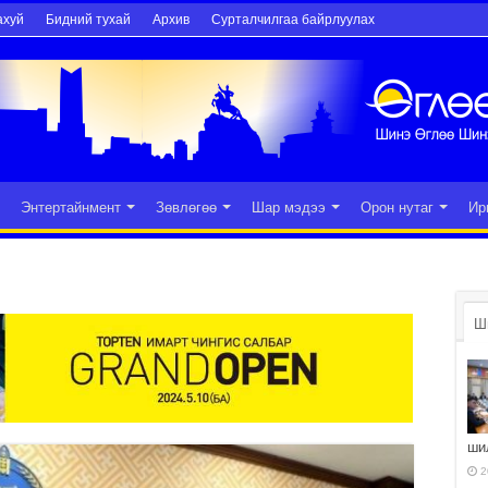
ахуй
Бидний тухай
Архив
Сурталчилгаа байрлуулах
Энтертайнмент
Зөвлөгөө
Шар мэдээ
Орон нутаг
Ир
Ш
ши
2