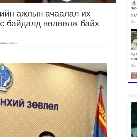
ийн ажлын ачаалал их
хэ
ус байдалд нөлөөлж байх
2
өөний зочин
ху
аж
2
2