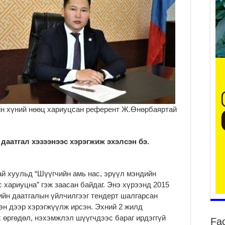
уу
2
БҮ
ЭД
ӨР
2
26
н хүний нөөц хариуцсан референт Ж.Өнөрбаяртай
су
су
2
даатгал хэзээнээс хэрэгжиж эхэлсэн бэ.
CO
тээ
ху
ай хуульд “Шүүгчийн амь нас, эрүүл мэндийн
ир
 хариуцна” гэж заасан байдаг. Энэ хүрээнд 2015
2
ийн даатгалын үйлчилгээг тендерт шалгарсан
Гэ
эн дээр хэрэгжүүлж ирсэн. Эхний 2 жилд
ту
 өргөдөл, нэхэмжлэл шүүгчдээс бараг ирдэггүй
Fa
нэ