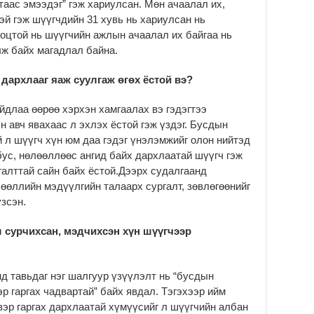
аас эмээдэг” гэж хариулсан. Мөн ачаалал их,
2
эй гэж шүүгчдийн 31 хувь нь хариулсан нь
ноцтой нь шүүгчийн ажлын ачаалал их байгаа нь
ж байх магадлал байна.
дархлааг яаж суулгаж өгөх ёстой вэ?
йдлаа өөрөө хэрхэн хамгаалах вэ гэдэгтээ
н авч явахаас л эхлэх ёстой гэж үздэг. Бусдын
й л шүүгч хүн юм даа гэдэг үнэлэмжийг олон нийтэд
бус, нөлөөллөөс ангид байх дархлаатай шүүгч гэж
галттай сайн байх ёстой.Дээрх судалгаанд
өөллийн мэдүүлгийн талаарх сургалт, зөвлөгөөнийг
зсэн.
 сурчихсан, мэдчихсэн хүн шүүгчээр
д тавьдаг нэг шалгуур үзүүлэлт нь “бусдын
р гаргах чадвартай” байх явдал. Тэгэхээр ийм
эр гаргах дархлаатай хүмүүсийг л шүүгчийн албан