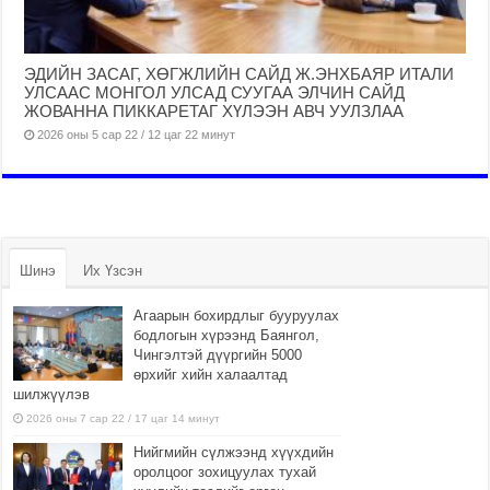
ЭДИЙН ЗАСАГ, ХӨГЖЛИЙН САЙД Ж.ЭНХБАЯР ИТАЛИ
УЛСААС МОНГОЛ УЛСАД СУУГАА ЭЛЧИН САЙД
ЖОВАННА ПИККАРЕТАГ ХҮЛЭЭН АВЧ УУЛЗЛАА
2026 оны 5 сар 22 / 12 цаг 22 минут
Шинэ
Их Үзсэн
Агаарын бохирдлыг бууруулах
бодлогын хүрээнд Баянгол,
Чингэлтэй дүүргийн 5000
өрхийг хийн халаалтад
шилжүүлэв
2026 оны 7 сар 22 / 17 цаг 14 минут
Нийгмийн сүлжээнд хүүхдийн
оролцоог зохицуулах тухай