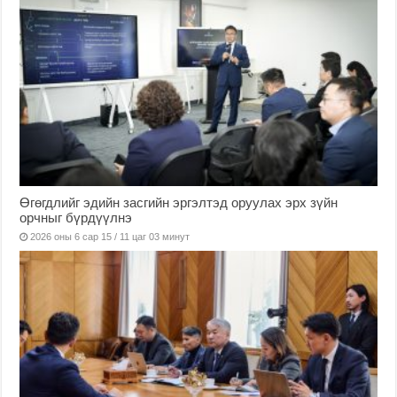
Өгөгдлийг эдийн засгийн эргэлтэд оруулах эрх зүйн
орчныг бүрдүүлнэ
2026 оны 6 сар 15 / 11 цаг 03 минут