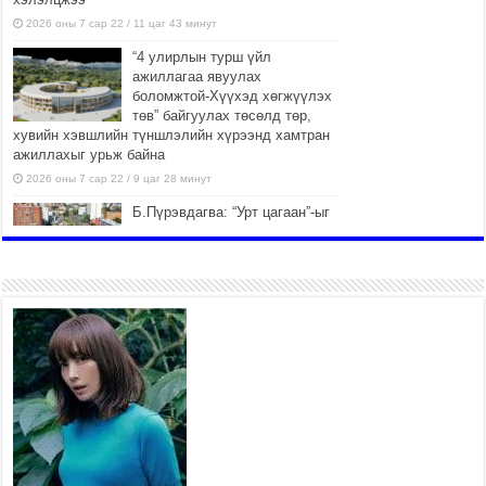
2026 оны 7 сар 22 / 11 цаг 43 минут
“4 улирлын турш үйл
ажиллагаа явуулах
боломжтой-Хүүхэд хөгжүүлэх
төв” байгуулах төсөлд төр,
хувийн хэвшлийн түншлэлийн хүрээнд хамтран
ажиллахыг урьж байна
2026 оны 7 сар 22 / 9 цаг 28 минут
Б.Пүрэвдагва: “Урт цагаан”-ыг
залуучууд чөлөөт цагаа
өнгөрүүлдэг, жуулчид зорьж
ирдэг цэг болгоно
2026 оны 7 сар 21 / 16 цаг 47 минут
Тусгай замын автобус /BRT/
төслийн удирдах хорооны
ээлжит хуралдаан боллоо
2026 оны 7 сар 21 / 16 цаг 43 минут
Ерөнхий сайд Н.Учрал БНХАУ-
аас Монгол Улсад суугаа
Элчин сайд Шэнь
Миньжюанийг хүлээн авч