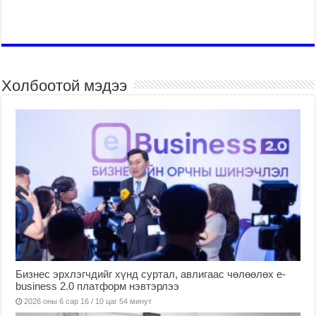
Холбоотой мэдээ
Бизнес эрхлэгчдийг хүнд суртал, авлигаас чөлөөлөх е-
business 2.0 платформ нэвтэрлээ
2026 оны 6 сар 16 / 10 цаг 54 минут