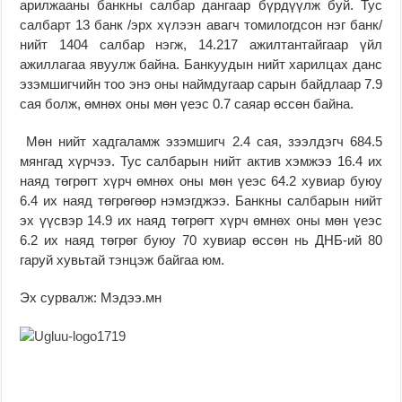
арилжааны банкны салбар дангаар бүрдүүлж буй. Тус
салбарт 13 банк /эрх хүлээн авагч томилогдсон нэг банк/
нийт 1404 салбар нэгж, 14.217 ажилтантайгаар үйл
ажиллагаа явуулж байна. Банкуудын нийт харилцах данс
эзэмшигчийн тоо энэ оны наймдугаар сарын байдлаар 7.9
сая болж, өмнөх оны мөн үеэс 0.7 саяар өссөн байна.
Мөн нийт хадгаламж эзэмшигч 2.4 сая, зээлдэгч 684.5
мянгад хүрчээ. Тус салбарын нийт актив хэмжээ 16.4 их
наяд төгрөгт хүрч өмнөх оны мөн үеэс 64.2 хувиар буюу
6.4 их наяд төгрөгөөр нэмэгджээ. Банкны салбарын нийт
эх үүсвэр 14.9 их наяд төгрөгт хүрч өмнөх оны мөн үеэс
6.2 их наяд төгрөг буюу 70 хувиар өссөн нь ДНБ-ий 80
гаруй хувьтай тэнцэж байгаа юм.
Эх сурвалж: Мэдээ.мн