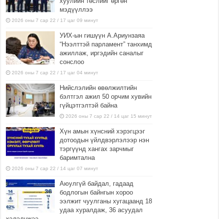
хуулийн төслийг өргөн
мэдүүллээ
2026 оны 7 сар 22 / 17 цаг 09 минут
УИХ-ын гишүүн А.Ариунзаяа
“Нээлттэй парламент” танхимд
ажиллаж, иргэдийн саналыг
сонслоо
2026 оны 7 сар 22 / 17 цаг 04 минут
Нийслэлийн өвөлжилтийн
бэлтгэл ажил 50 орчим хувийн
гүйцэтгэлтэй байна
2026 оны 7 сар 22 / 14 цаг 15 минут
Хүн амын хүнсний хэрэгцээг
дотоодын үйлдвэрлэлээр нэн
тэргүүнд хангах зарчмыг
баримтална
2026 оны 7 сар 22 / 14 цаг 07 минут
Аюулгүй байдал, гадаад
бодлогын байнгын хороо
ээлжит чуулганы хугацаанд 18
удаа хуралдаж, 36 асуудал
хэлэлцжээ