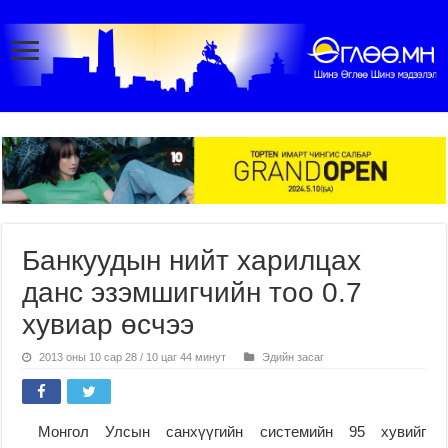
Банкуудын нийт харилцах
данс эзэмшигчийн тоо 0.7
хувиар өсчээ
2013 оны 10 сар 28 / 10 цаг 44 минут
Эдийн засаг
Монгол Улсын санхүүгийн системийн 95 хувийг