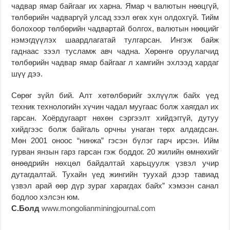
чадвар ямар байгааг их харна. Ямар ч валютын нөөцгүй,
төлбөрийн чадваргүй улсад зээл өгөх хүн олдохгүй. Тийм
болохоор төлбөрийн чадвартай болгох, валютын нөөцийг
нэмэгдүүлэх шаардлагатай тулгарсан. Ингэж байж
гаднаас зээл тусламж авч чадна. Хөрөнгө оруулагчид
төлбөрийн чадвар ямар байгааг л хамгийн эхлээд хардаг
шүү дээ.
Сөрөг зүйл бий. Алт хөтөлбөрийг эхлүүлж байх үед
техник технологийн хүчин чадал муугаас болж хаягдал их
гарсан. Хоёрдугаарт нөхөн сэргээлт хийдэггүй, дутуу
хийдгээс болж байгаль орчны унаган төрх алдагдсан.
Мөн 2001 оноос “нинжа” гэсэн бүлэг гарч ирсэн. Ийм
гурван янзын гарз гарсан гэж боддог. 20 жилийн өмнөхийг
өнөөдрийн нөхцөл байдалтай харьцуулж үзвэл учир
дутагдалтай. Тухайн үед жингийн туухай дээр тавиад
үзвэл арай өөр дүр зураг харагдах байх” хэмээн санал
бодлоо хэлсэн юм.
С.Болд
www.mongolianminingjournal.com