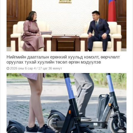
Нийгмийн даатгалын ерөнхий хуульд нэмэлт, өөрчлөлт
оруулах тухай хуулийн төсөл өргөн мэдүүлэв
2026 оны 6 сар 4 / 17 цаг 36 минут