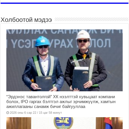
Холбоотой мэдээ
“Эрдэнэс тавантолгой” ХК нээлттэй хувьцаат компани
болох, IPO гаргах бэлтгэл ажлыг эрчимжүүлж, хамтын
ажиллагааны санамж бичиг байгууллаа
2026 оны 6 сар 22 / 15 цаг 58 минут