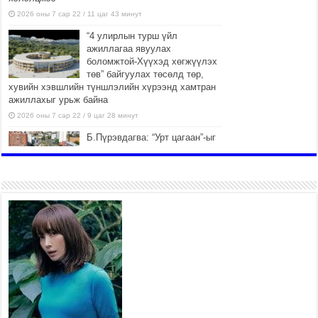
2026 оны 7 сар 22 / 11 цаг 43 минут
“4 улирлын турш үйл
ажиллагаа явуулах
боломжтой-Хүүхэд хөгжүүлэх
төв” байгуулах төсөлд төр,
хувийн хэвшлийн түншлэлийн хүрээнд хамтран
ажиллахыг урьж байна
2026 оны 7 сар 22 / 9 цаг 28 минут
Б.Пүрэвдагва: “Урт цагаан”-ыг
залуучууд чөлөөт цагаа
өнгөрүүлдэг, жуулчид зорьж
ирдэг цэг болгоно
2026 оны 7 сар 21 / 16 цаг 47 минут
Тусгай замын автобус /BRT/
төслийн удирдах хорооны
ээлжит хуралдаан боллоо
2026 оны 7 сар 21 / 16 цаг 43 минут
Ерөнхий сайд Н.Учрал БНХАУ-
аас Монгол Улсад суугаа
Элчин сайд Шэнь
Миньжюанийг хүлээн авч