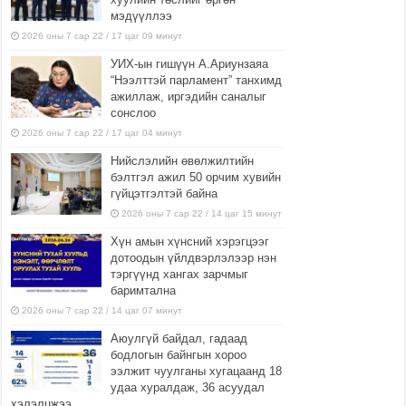
мэдүүллээ
2026 оны 7 сар 22 / 17 цаг 09 минут
УИХ-ын гишүүн А.Ариунзаяа
“Нээлттэй парламент” танхимд
ажиллаж, иргэдийн саналыг
сонслоо
2026 оны 7 сар 22 / 17 цаг 04 минут
Нийслэлийн өвөлжилтийн
бэлтгэл ажил 50 орчим хувийн
гүйцэтгэлтэй байна
2026 оны 7 сар 22 / 14 цаг 15 минут
Хүн амын хүнсний хэрэгцээг
дотоодын үйлдвэрлэлээр нэн
тэргүүнд хангах зарчмыг
баримтална
2026 оны 7 сар 22 / 14 цаг 07 минут
Аюулгүй байдал, гадаад
бодлогын байнгын хороо
ээлжит чуулганы хугацаанд 18
удаа хуралдаж, 36 асуудал
хэлэлцжээ