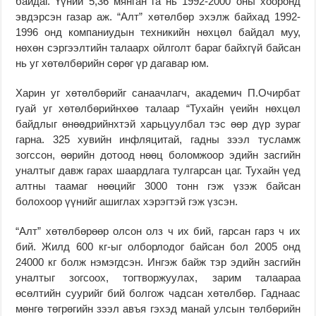
байдаг. Үүний 5,36 мянган га нь 1992-2000 оны хооронд
эвдэрсэн газар аж. “Алт” хөтөлбөр эхэлж байхад 1992-
1996 онд компаниудын техникийн нөхцөл байдал муу,
нөхөн сэргээлтийн талаарх ойлголт бараг байхгүй байсан
нь уг хөтөлбөрийн сөрөг үр дагавар юм.
Харин уг хөтөлбөрийг санаачлагч, академич П.Очирбат
гуай уг хөтөлбөрийнхөө талаар “Тухайн үеийн нөхцөл
байдлыг өнөөдрийнхтэй харьцуулбал тэс өөр дүр зураг
гарна. 325 хувийн инфляцитай, гадны зээл тусламж
зогссон, өөрийн дотоод нөөц боломжоор эдийн засгийн
уналтыг давж гарах шаардлага тулгарсан цаг. Тухайн үед
алтны таамаг нөөцийг 3000 тонн гэж үзэж байсан
болохоор үүнийг ашиглах хэрэгтэй гэж үзсэн.
“Алт” хөтөлбөрөөр олсон олз ч их бий, гарсан гарз ч их
бий. Жилд 600 кг-ыг олборлодог байсан бол 2005 онд
24000 кг болж нэмэгдсэн. Ингэж байж тэр эдийн засгийн
уналтыг зогсоох, тогтворжуулах, зарим талаараа
өсөлтийн суурийг бий болгож чадсан хөтөлбөр. Гаднаас
мөнгө төгрөгийн зээл авъя гэхэд манай улсын төлбөрийн