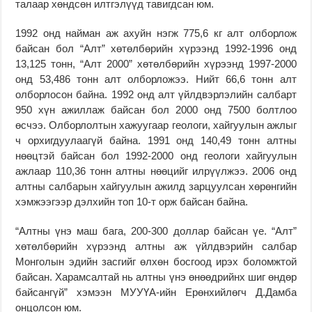
талаар хөндсөн илтгэлүүд тавигдсан юм.
1992 онд найман аж ахуйн нэгж 775,6 кг алт олборлож
байсан бол “Алт” хөтөлбөрийн хүрээнд 1992-1996 онд
13,125 тонн, “Алт 2000” хөтөлбөрийн хүрээнд 1997-2000
онд 53,486 тонн алт олборложээ. Нийт 66,6 тонн алт
олборлосон байна. 1992 онд алт үйлдвэрлэлийн салбарт
950 хүн ажиллаж байсан бол 2000 онд 7500 болтлоо
өсчээ. Олборлолтын хажуугаар геологи, хайгуулын ажлыг
ч орхигдуулаагүй байна. 1991 онд 140,49 тонн алтны
нөөцтэй байсан бол 1992-2000 онд геологи хайгуулын
ажлаар 110,36 тонн алтны нөөцийг илрүүлжээ. 2006 онд
алтны салбарын хайгуулын ажилд зарцуулсан хөрөнгийн
хэмжээгээр дэлхийн топ 10-т орж байсан байна.
“Алтны үнэ маш бага, 200-300 доллар байсан үе. “Алт”
хөтөлбөрийн хүрээнд алтны аж үйлдвэрийн салбар
Монголын эдийн засгийг өлхөн босгоод ирэх боломжтой
байсан. Харамсалтай нь алтны үнэ өнөөдрийнх шиг өндөр
байсангүй” хэмээн МУУҮА-ийн Ерөнхийлөгч Д.Дамба
онцолсон юм.