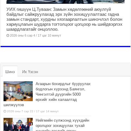
УИХ гишүүн Ц.Туваан: Замын хөдөлгөөний аюулгүй
байдлыг сайжруулахад эрх зүйн зохицуулалтаас гадна
замын стандарт, хурдны хязгаарлалтын шинэчлэл болон
хариуцлагын шударга тогтолцоог цогцоор нь шийдвэрлэх
шаардлагатайг онцоллоо.
2026 оны 6 сар 4 / 17 цаг 10 минут
Шинэ
Их Үзсэн
Агаарын бохирдлыг бууруулах
бодлогын хүрээнд Баянгол,
Чингэлтэй дүүргийн 5000
өрхийг хийн халаалтад
шилжүүлэв
2026 оны 7 сар 22 / 17 цаг 14 минут
Нийгмийн сүлжээнд хүүхдийн
оролцоог зохицуулах тухай
хуулийн төслийг өргөн