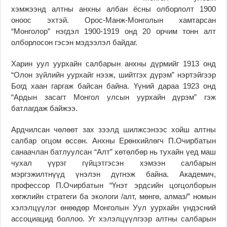
хэмжээнд алтны анхны албан ёсны олборлолт 1900
оноос эхтэй. Орос-Манж-Монголын хамтарсан
“Монголор” нэгдэл 1900-1919 онд 20 орчим тонн алт
олборлосон гэсэн мэдээлэл байдаг.
Харин уул уурхайн салбарын анхны дүрмийг 1913 онд
“Олон зүйлийн уурхайг нээж, шийтгэх дүрэм” нэртэйгээр
Богд хаан гаргаж байсан байна. Үүний дараа 1923 онд
“Ардын засагт Монгол улсын уурхайн дүрэм” гэж
батлагдаж байжээ.
Ардчилсан чөлөөт зах зээлд шилжсэнээс хойш алтны
салбар огцом өссөн. Анхны Ерөнхийлөгч П.Очирбатын
санаачлан батлуулсан “Алт” хөтөлбөр нь тухайн үед маш
чухал үүрэг гүйцэтгэсэн хэмээн салбарын
мэргэжилтнүүд үнэлэн дүгнэж байна. Академич,
профессор П.Очирбатын “Үнэт эрдсийн цогцолборын
хөгжлийн стратеги ба экологи /алт, мөнгө, алмаз/” номын
хэлэлцүүлэг өнөөдөр Монголын Уул уурхайн үндэсний
ассоциацид боллоо. Уг хэлэлцүүлгээр алтны салбарын