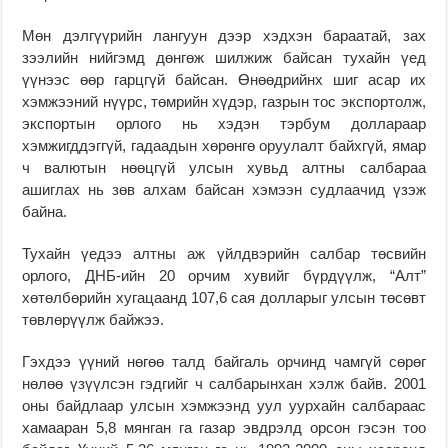
Мөн дэлгүүрийн лангуун дээр хэдхэн бараатай, зах
зээлийн нийгэмд дөнгөж шилжиж байсан тухайн үед
үүнээс өөр гарцгүй байсан. Өнөөдрийнх шиг асар их
хэмжээний нүүрс, төмрийн хүдэр, газрын тос экспортолж,
экспортын орлого нь хэдэн тэрбум доллараар
хэмжигддэггүй, гадаадын хөрөнгө оруулалт байхгүй, ямар
ч валютын нөөцгүй улсын хувьд алтны салбараа
ашиглах нь зөв алхам байсан хэмээн судлаачид үзэж
байна.
Тухайн үедээ алтны аж үйлдвэрийн салбар төсвийн
орлого, ДНБ-ийн 20 орчим хувийг бүрдүүлж, “Алт”
хөтөлбөрийн хугацаанд 107,6 сая долларыг улсын төсөвт
төвлөрүүлж байжээ.
Гэхдээ үүний нөгөө талд байгаль орчинд чамгүй сөрөг
нөлөө үзүүлсэн гэдгийг ч салбарынхан хэлж байв. 2001
оны байдлаар улсын хэмжээнд уул уурхайн салбараас
хамааран 5,8 мянган га газар эвдрэлд орсон гэсэн тоо