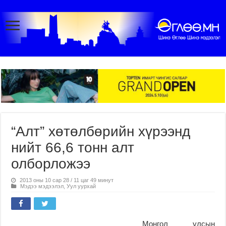
“Алт” хөтөлбөрийн хүрээнд
нийт 66,6 тонн алт
олборложээ
2013 оны 10 сар 28 / 11 цаг 49 минут
Мэдээ мэдээлэл
,
Уул уурхай
Монгол улсын