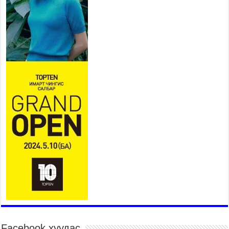
эхэллээ
2026 оны 7 сар 15 / 11 цаг 14 минут
Үер усны аюулаас сэргийлж, нийслэлийн Онцгой
байдлын газрын 162 алба хаагч үүрэг гүйцэтгэж
байна
2026 оны 7 сар 15 / 11 цаг 07 минут
Үндэсний их сурын харваанд 850 харваач цэц
мэргэнээ сорьж байна
2026 оны 7 сар 15 / 11 цаг 03 минут
Төв цэнгэлдэхийн эргэн тойронд
2026 оны 7 сар 15 / 10 цаг 58 минут
Үндэсний их баяр наадмын шагайн харваа
насанд хүрэгчдийн багийн харваагаар
үргэлжилж байна
2026 оны 7 сар 15 / 10 цаг 52 минут
Үндэсний их баяр наадмын хүчит бөхийн
барилдаан эхэллээ
2026 оны 7 сар 15 / 10 цаг 46 минут
Үндэсний хувцасны өдрийг тохиолдуулан
Facebook хуудас