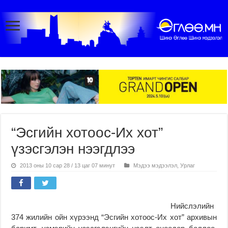
“Эсгийн хотоос-Их хот”
үзэсгэлэн нээгдлээ
2013 оны 10 сар 28 / 13 цаг 07 минут
Мэдээ мэдээлэл
,
Урлаг
Нийслэлийн
374 жилийн ойн хүрээнд “Эсгийн хотоос-Их хот” архивын