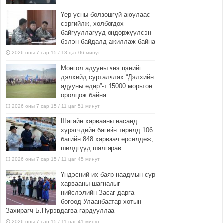
Үер усны болзошгүй аюулаас
сэргийлж, холбогдох
байгууллагууд өндөржүүлсэн
бэлэн байдалд ажиллаж байна
2026 оны 7 сар 15 / 13 цаг 06 минут
Монгол адууны үнэ цэнийг
дэлхийд сурталчлах “Дэлхийн
адууны өдөр”-т 15000 морьтон
оролцож байна
2026 оны 7 сар 15 / 11 цаг 51 минут
Шагайн харвааны насанд
хүрэгчдийн багийн төрөлд 106
багийн 848 харваач өрсөлдөж,
шилдгүүд шалгарав
2026 оны 7 сар 15 / 11 цаг 45 минут
Үндэсний их баяр наадмын сур
харвааны шагналыг
нийслэлийн Засаг дарга
бөгөөд Улаанбаатар хотын
Захирагч Б.Пүрэвдагва гардууллаа
2026 оны 7 сар 15 / 11 цаг 41 минут