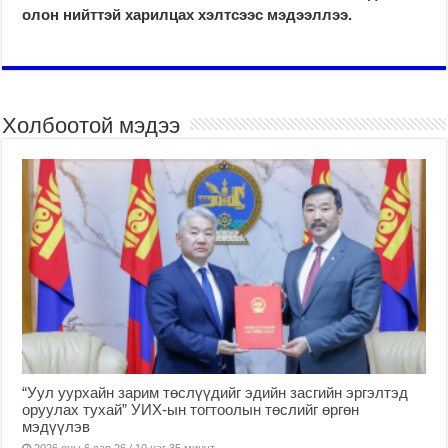
олон нийттэй харилцах хэлтсээс мэдээллээ.
Холбоотой мэдээ
“Уул уурхайн зарим төслүүдийг эдийн засгийн эргэлтэд
оруулах тухай” УИХ-ын тогтоолын төслийг өргөн
мэдүүлэв
2026 оны 6 сар 26 / 10 цаг 35 минут