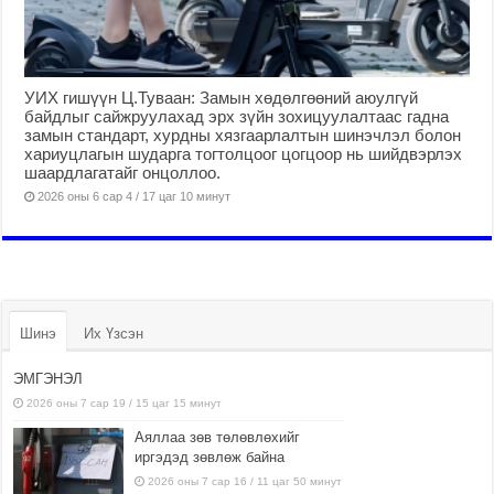
УИХ гишүүн Ц.Туваан: Замын хөдөлгөөний аюулгүй
байдлыг сайжруулахад эрх зүйн зохицуулалтаас гадна
замын стандарт, хурдны хязгаарлалтын шинэчлэл болон
хариуцлагын шударга тогтолцоог цогцоор нь шийдвэрлэх
шаардлагатайг онцоллоо.
2026 оны 6 сар 4 / 17 цаг 10 минут
Шинэ
Их Үзсэн
ЭМГЭНЭЛ
2026 оны 7 сар 19 / 15 цаг 15 минут
Аяллаа зөв төлөвлөхийг
иргэдэд зөвлөж байна
2026 оны 7 сар 16 / 11 цаг 50 минут