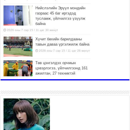
Нийслэлийн Эрүүл мэндийн
газраас 45 баг иргэдэд
тусламж, үйлчилгээ үзүүлж
байна
2026 оны 7 сар 15 / 11 цаг 30 минут
Хүчит бөхийн барилдааны
тавын даваа үргэлжилж байна
2026 оны 7 сар 15 / 11 цаг 26 минут
Төв цэнгэлдэх орчмын
цэвэрлэгээ, үйлчилгээнд 161
ажилтан, 27 техниктэй
ажиллаж байна
2026 оны 7 сар 15 / 11 цаг 22 минут
Наадмын амралтын өдрүүдэд
нийслэлийн эрүүл мэндийн
байгууллагууд дараах
хуваарийн дагуу ажиллана
2026 оны 7 сар 15 / 11 цаг 18 минут
Үндэсний их баяр наадам