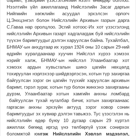
баримт, үзмэрийн үзэсгэлэнгийн нээлт өнөөдөр боллоо.
Нээлтийн үйл ажиллагаанд Нийслэлийн Засаг даргын
Нийгмийн хөгжлийн асуудал эрхэлсэн орлогч
Ц.Энхцэнгэл болон Нийслэлийн Архивын газрын дарга
С.Гаваа нар оролцлоо. Эсгий хотоос-Их хот үзэсгэлэнд
нийслэлийн Архивын газарт хадгалагдаж буй нийслэлийн
түүхэн баримтуудыг дэлгэн харуулсан байна. Тухайлбал,
БНМАУ-ын анхдугаар их хурал 1924 оны 10 сарын 29-ний
өдрийн хуралдаанаар хуучин Нийслэл хүрээ хэмээх
нэрийг халж, БНМАУ-ын нийслэл Улаанбаатар хот
хэмээх ардын хувьсгалын шинэ цагийн нөхцөлд
тохируулан нэрлэхээр шийдвэрлэсэн, хотын түр захиргаа
байгуулсан зэрэг он цагийн түүхийг харуулсан архивын
баримт, гэрэл зураг, хотын түр болон жинхэнэ захиргааны
дүрэм, Улаанбаатар хотын хамгийн анхны ломбард
байгуулсан тухай нугалбар бичиг, хотын захиргаанаас
гаргасан анхны эрхзүйн актууд зэрэг ховор сонин
баримтуудыг эх хувиар дэлгэн тавьжээ. Тус үзэсгэлэн нь
нийслэлийн өдөр буюу 10 дугаар сарын 29 хүртэл
ажиллах бөгөөд иргэд үнэ төлбөргүй үзэж сонирхох
боломжтой юм
гэж Нийслэлийн Хэвлэл мэдээлэл,