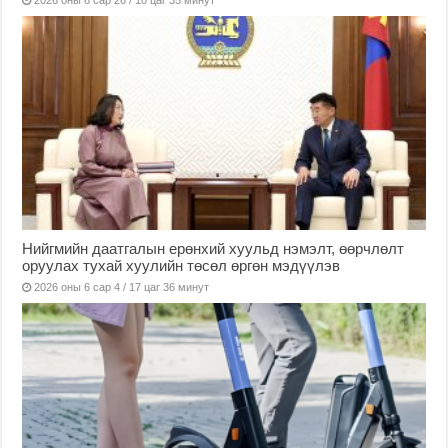
Нийгмийн даатгалын ерөнхий хуульд нэмэлт, өөрчлөлт
оруулах тухай хуулийн төсөл өргөн мэдүүлэв
2026 оны 6 сар 4 / 17 цаг 36 минут