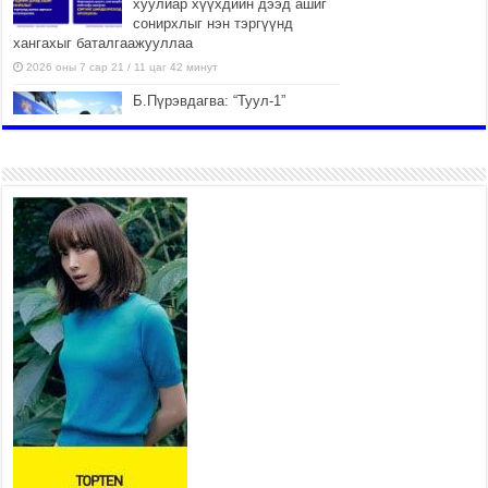
хуулиар хүүхдийн дээд ашиг
сонирхлыг нэн тэргүүнд
хангахыг баталгаажууллаа
2026 оны 7 сар 21 / 11 цаг 42 минут
Б.Пүрэвдагва: “Туул-1”
коллекторыг ашиглалтад
оруулж байж бид гэр
хорооллыг барилгажуулна
2026 оны 7 сар 21 / 10 цаг 15 минут
НИЙСЛЭЛ, АЙМГИЙН
УДИРДЛАГУУДЫН АЖЛЫГ
ХҮНД СУРТЛЫГ БУУРУУЛЖ,
ИРГЭД, АЖ АХУЙН НЭГЖИЙН
АЧААГ ХЭРХЭН ХӨНГӨЛСНӨӨР ДҮГНЭНЭ
2026 оны 7 сар 21 / 10 цаг 09 минут
Байнгын хорооны дарга М.Мандхай Цөлжилттэй
тэмцэх тухай НҮБ-ын конвенцын талуудын 17
дугаар бага хурал (СОР17)-ын бэлтгэл ажлын
явцтай танилцлаа
2026 оны 7 сар 21 / 10 цаг 03 минут
Б.Пүрэвдагва: Бүтээн байгуулалтын аливаа