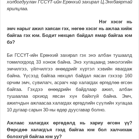
холбогдуулан
ГССҮТ-ийн Ерөнхий захирал Ц.Энхбаяртай
ярилцлаа.
Нэг хэсэг нь
эмч нарыг ажил хаясан гэх, нөгөө хэсэг нь ажлаа хийж
байгаа гэх юм. Бодит нөхцөл байдал ямар байгаа юм
бэ?
Би ГССҮТ-ийн Ерөнхий захирал гэх энэ албан тушаалд
томилогдоод 33 хонож байна. Энэ хугацаанд эмнэлэгийн
эмчилгээ, үйлчилгээ өнөөдрийг хүртэл хэвийн явагдаж
байна. Үүсээд байгаа нөхцөл байдал яасан гэхээр 160
орчим эмч, сувилагч, асрагч нар халагдах өргөдлөө өгсөн
байгаа. Гэхдээ өнөөдрийн байдлаар ажил, албан
тушаалаа орхиод явсан хүн байхгүй байна. Эмч,
ажилчдын ажлаасаа халагдах өргөдлийн сүүлийн хугацаа
10 дугаар сарын 30-ны өдөр дуусгавар болно.
Ажлаас халагдах өргөдөлд нь хариу өгсөн үү?
Өөрсдөө халагдъя гээд байгаа юм бол халчихаж
болохгүй байгаа юм уу?