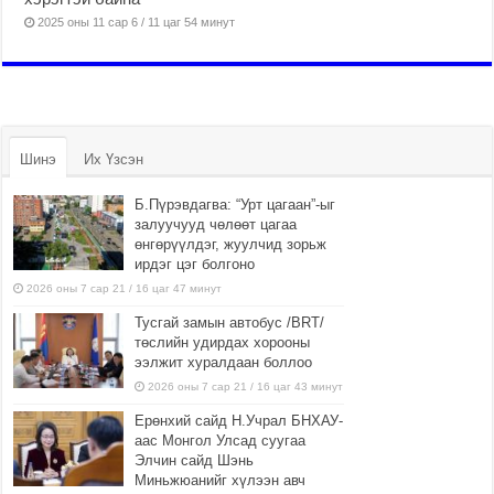
2025 оны 11 сар 6 / 11 цаг 54 минут
Шинэ
Их Үзсэн
Б.Пүрэвдагва: “Урт цагаан”-ыг
залуучууд чөлөөт цагаа
өнгөрүүлдэг, жуулчид зорьж
ирдэг цэг болгоно
2026 оны 7 сар 21 / 16 цаг 47 минут
Тусгай замын автобус /BRT/
төслийн удирдах хорооны
ээлжит хуралдаан боллоо
2026 оны 7 сар 21 / 16 цаг 43 минут
Ерөнхий сайд Н.Учрал БНХАУ-
аас Монгол Улсад суугаа
Элчин сайд Шэнь
Миньжюанийг хүлээн авч