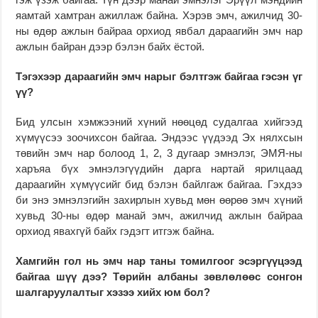
яамтай хамтран ажиллаж байна. Хэрэв эмч, ажилчид 30-
ны өдөр ажлын байраа орхиод явбал дараагийн эмч нар
ажлын байран дээр бэлэн байх ёстой.
Тэгэхээр дараагийн эмч нарыг бэлтгэж байгаа гэсэн үг
үү?
Бид улсын хэмжээний хүний нөөцөд судалгаа хийгээд
хүмүүсээ зоочихсон байгаа. Эндээс үүдээд Эх нялхсын
төвийн эмч нар болоод 1, 2, 3 дугаар эмнэлэг, ЭМЯ-ны
харъяа бүх эмнэлэгүүдийн дарга нартай ярилцаад
дараагийн хүмүүсийг бид бэлэн байлгаж байгаа. Гэхдээ
би энэ эмнэлэгийн захирлын хувьд мөн өөрөө эмч хүний
хувьд 30-ны өдөр манай эмч, ажилчид ажлын байраа
орхиод явахгүй байх гэдэгт итгэж байна.
Хамгийн гол нь эмч нар таны томилгоог эсэргүүцээд
байгаа шүү дээ? Төрийн албаны зөвлөлөөс сонгон
шалгаруулалтыг хэзээ хийх юм бол?