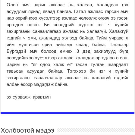
Олон эмч нарыг ажлаас нь халсан, халагдсан гэх
асуудлыг яриад яваад байгаа. Гэтэл ажлаас гарсан эмч
нар өөрийнхөө хүсэлтээр ажлаас чөлөөлж өгөөч ээ гэсэн
өргөдөл өгсөн. Би өнөөдрийг хүртэл нэг ч хүнийг
захиргааны санаачлагаар ажлаас нь халаагүй. Халахгүй
гэдгийг ч эмч, ажилчдад хэлээд байгаа. Тийм учраас л
ийм мушгисан яриа нийгэмд яваад байна. Тэгэхээр
Бүргэдэй эмч болоод өмнөх 3 дэд захирлууд бүгд
өөрсдийнхөө хүсэлтээр ажлаас халагдах өргөдлөө өгсөн.
Зарим нь “яг одоо халж өг” гэсэн тулган шаардалт
тавьсан асуудал байгаа. Тэгэхээр би нэг ч хүнийг
захиргааны санаачлагаар ажлаас нь халаагүй гэдгийг
албан ёсоор мэдэгдэж байна.
эх сурвалж: аравт.мн
Холбоотой мэдээ