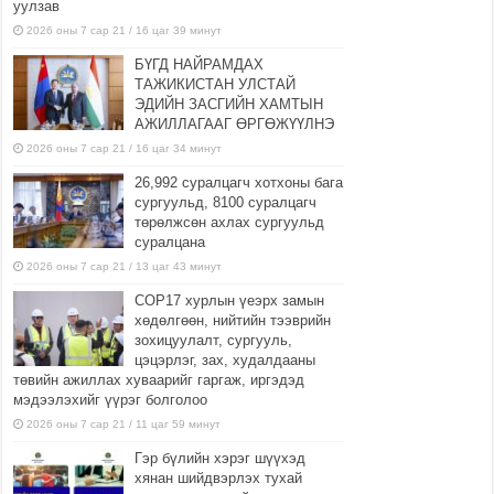
уулзав
2026 оны 7 сар 21 / 16 цаг 39 минут
БҮГД НАЙРАМДАХ
ТАЖИКИСТАН УЛСТАЙ
ЭДИЙН ЗАСГИЙН ХАМТЫН
АЖИЛЛАГААГ ӨРГӨЖҮҮЛНЭ
2026 оны 7 сар 21 / 16 цаг 34 минут
26,992 суралцагч хотхоны бага
сургуульд, 8100 суралцагч
төрөлжсөн ахлах сургуульд
суралцана
2026 оны 7 сар 21 / 13 цаг 43 минут
COP17 хурлын үеэрх замын
хөдөлгөөн, нийтийн тээврийн
зохицуулалт, сургууль,
цэцэрлэг, зах, худалдааны
төвийн ажиллах хуваарийг гаргаж, иргэдэд
мэдээлэхийг үүрэг болголоо
2026 оны 7 сар 21 / 11 цаг 59 минут
Гэр бүлийн хэрэг шүүхэд
хянан шийдвэрлэх тухай