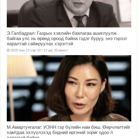
Э.Галбадрал: Газрын хэвлийн баялагаа ашиглуулж
байгаа улс нь өрөнд ороод байна гэдэг буруу, энэ гэрээг
яаралтай сайжруулах хэрэгтэй
2025 оны 12 сар 10 / 13 цаг 20 минут
М.Амартунгалаг: ИЗНН гэр бүлийн нам биш. Өөрчлөлтийг
хамтдаа эхлүүлэхэд бидний иргэний зориг одоо л
хэрэгтэй байна