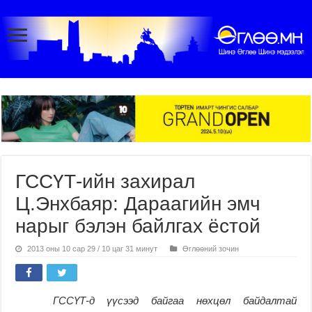
ГССҮТ-ийн захирал
Ц.Энхбаяр: Дараагийн эмч
нарыг бэлэн байлгах ёстой
2013 оны 10 сар 29 / 10 цаг 31 минут
Өглөөний зочин
ГССҮТ-д үүсээд байгаа нөхцөл байдалтай