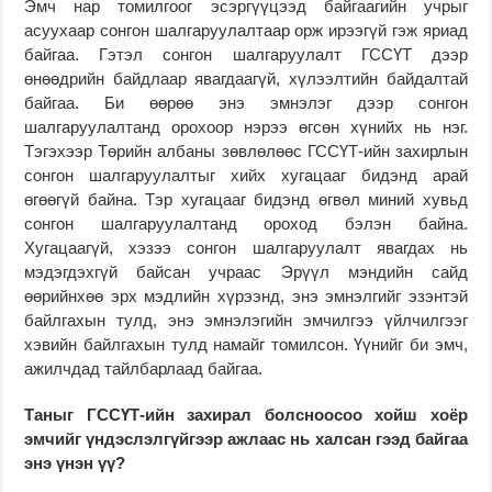
Эмч нар томилгоог эсэргүүцээд байгаагийн учрыг
асуухаар сонгон шалгаруулалтаар орж ирээгүй гэж яриад
байгаа. Гэтэл сонгон шалгаруулалт ГССҮТ дээр
өнөөдрийн байдлаар явагдаагүй, хүлээлтийн байдалтай
байгаа. Би өөрөө энэ эмнэлэг дээр сонгон
шалгаруулалтанд орохоор нэрээ өгсөн хүнийх нь нэг.
Тэгэхээр Төрийн албаны зөвлөлөөс ГССҮТ-ийн захирлын
сонгон шалгаруулалтыг хийх хугацааг бидэнд арай
өгөөгүй байна. Тэр хугацааг бидэнд өгвөл миний хувьд
сонгон шалгаруулалтанд ороход бэлэн байна.
Хугацаагүй, хэзээ сонгон шалгаруулалт явагдах нь
мэдэгдэхгүй байсан учраас Эрүүл мэндийн сайд
өөрийнхөө эрх мэдлийн хүрээнд, энэ эмнэлгийг эзэнтэй
байлгахын тулд, энэ эмнэлэгийн эмчилгээ үйлчилгээг
хэвийн байлгахын тулд намайг томилсон. Үүнийг би эмч,
ажилчдад тайлбарлаад байгаа.
Таныг ГССҮТ-ийн захирал болсноосоо хойш хоёр
эмчийг үндэслэлгүйгээр ажлаас нь халсан гээд байгаа
энэ үнэн үү?