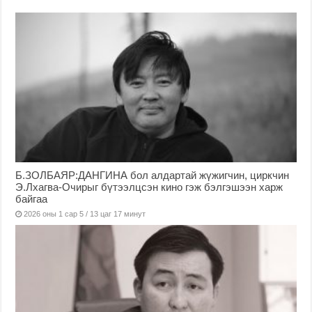
Б.ЗОЛБАЯР:ДАНГИНА бол алдартай жүжигчин, циркчин
Э.Лхагва-Очирыг бүтээлцсэн кино гэж бэлгэшээн харж
байгаа
2026 оны 1 сар 5 / 13 цаг 17 минут