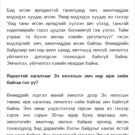
Бид өгсөн өргөдөлтэй танилцаад эмч, ажилчиддаа
мэдэгдэх хуудас өгсөн. Ямар мэдэгдэх хуудас вэ гэхээр
“бид таны өгсөн өргөдлийг хүлээн авч үзээд, таньтай
хөдөлмөрийн гэрээ цуцлах боломжгүй гэж үзлээ. Тийм
учраас та бүхэн ажлаа хэвийн үргэлжлүүл” гэсэн
мэдэгдлийг эмч, ажилчиддаа өгсөн байгаа. Өнөөдрийн
байдлаар эмч нар ажил хаяад, өвчтнүүд эмчгүй, эмчилгээ
үйлчилгээ доголдсон тохиолдол байхгүй байна.
Эмчилгээ, үйлчилгээ хэвийн явагдаж байна.
Яаралтай хагалгааг Эх нялхсын эмч нар ирж хийж
байгаа гэл үү?
Өнөөдрийг хүртэл манай эмнэлэг дээр Эх нялхсын
төвөөс ирж хагалгаа, эмчилгээ хийж байгаа эмч байхгүй
байна. Энэ ямар үндэслэлээр гарсан яриа вэ гэхээр
хэрэв энэ сарын 30-ны өдөр буюу маргааш эмч,
эмнэлэгийн ажилчид ажлын байраа орхиод явсан
тохиолдолд бид дараагийн бэлэн байдлыг хангах ёстой
гэж үзэж байгаа. Үүн дээр манай эмнэлэг Эрүүл мэндийн