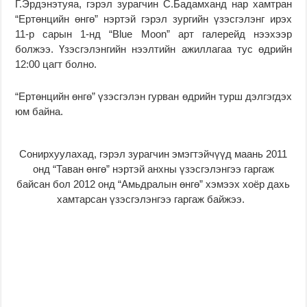
Г.Эрдэнэтуяа, гэрэл зурагчин С.Бадамханд нар хамтран
“Ертөнцийн өнгө” нэртэй гэрэл зургийн үзэсгэлэнг ирэх
11-р сарын 1-нд “Blue Moon” арт галерейд нээхээр
болжээ. Үзэсгэлэнгийн нээлтийн ажиллагаа тус өдрийн
12:00 цагт болно.
“Ертөнцийн өнгө” үзэсгэлэн гурван өдрийн турш дэлгэгдэх
юм байна.
Сонирхуулахад, гэрэл зурагчин эмэгтэйчүүд маань 2011
онд “Таван өнгө” нэртэй анхны үзэсгэлэнгээ гаргаж
байсан бол 2012 онд “Амьдралын өнгө” хэмээх хоёр дахь
хамтарсан үзэсгэлэнгээ гаргаж байжээ.