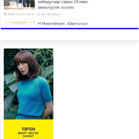
наймдугаар сарын 14-нөөс
ажиллуулж эхэлнэ
2026 оны 8 сар 6 / 16 цаг 38 минут
Н.Номтойбаяр: Аймгуудад
тулгамдаж буй асуудлуудыг
долоо хоног бүр Засгийн
газрын хуралдаанд
танилцуулж, шийдвэрлүүлнэ
2026 оны 8 сар 6 / 16 цаг 34 минут
УИХ-ын дарга С.Бямбацогт
төрийг төлөөлөн Сутай
хайрхны тэнгэрийг тахих
төрийн тахилгад оролцлоо
2026 оны 8 сар 6 / 16 цаг 30 минут
Байнгын хорооны дарга Г.Тэмүүлэн тэргүүтэй
УИХ-ын гишүүд БНСУ-ын Үндэсний Ассамблейн
гишүүдийг хүлээн авч уулзав
2026 оны 8 сар 6 / 16 цаг 24 минут
“Туул усан цогцолбор” төслийн нэгдүгээр шатны
ТЭЗҮ-ийг боловсруулах ажил 90 хувийн
гүйцэтгэлтэй байна