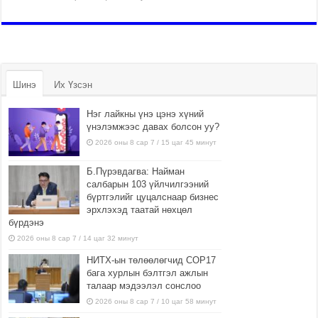
Шинэ
Их Үзсэн
Нэг лайкны үнэ цэнэ хүний
үнэлэмжээс давах болсон уу?
2026 оны 8 сар 7 / 15 цаг 45 минут
Б.Пүрэвдагва: Найман
салбарын 103 үйлчилгээний
бүртгэлийг цуцалснаар бизнес
эрхлэхэд таатай нөхцөл
бүрдэнэ
2026 оны 8 сар 7 / 14 цаг 32 минут
НИТХ-ын төлөөлөгчид COP17
бага хурлын бэлтгэл ажлын
талаар мэдээлэл сонслоо
2026 оны 8 сар 7 / 10 цаг 58 минут