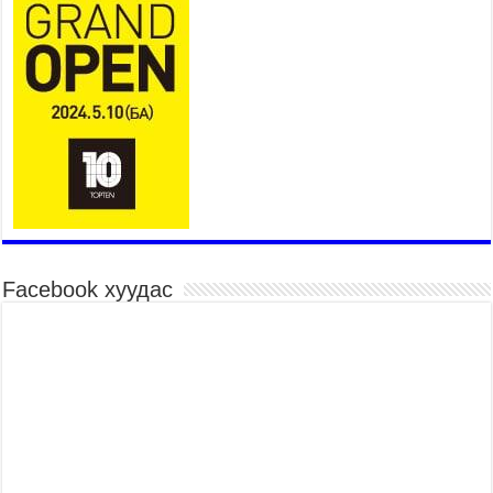
2026 оны 8 сар 6 / 14 цаг 14 минут
Татварын өрийг барагдуулахдаа орлогын 30
хувийг татвар төлөгчид үлдээхээр хуульчилж,
татварын тайлангаа залруулах хугацааг хоёр
жил болгон сунгажээ
2026 оны 8 сар 6 / 14 цаг 10 минут
Нэгдүгээр хорооллын арын замыг наймдугаар
сарын 6-ны 23:00 цагаас түр хааж, борооны ус
зайлуулах шугамын хөндлөн сэтэлгээ хийнэ
2026 оны 8 сар 6 / 11 цаг 40 минут
Өвөлжилтийн бэлтгэл ажлын хүрээнд Шадар
сайд Н.Номтойбаяр Дорноговь аймагт ажиллав
Facebook хуудас
2026 оны 8 сар 6 / 9 цаг 25 минут
Өвөлжилтийн бэлтгэл ажлын хүрээнд Шадар
сайд Н.Номтойбаяр Дорнод аймагт ажиллав
2026 оны 8 сар 5 / 18 цаг 19 минут
Бүх шатанд хэмнэлтийн горимд шилжиж, найр
наадам, зөвлөгөөн, гадаад томилолтыг
хориглолоо
2026 оны 8 сар 5 / 16 цаг 27 минут