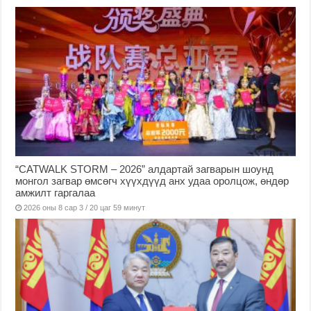
“CATWALK STORM – 2026” алдартай загварын шоунд
монгол загвар өмсөгч хүүхдүүд анх удаа оролцож, өндөр
амжилт гаргалаа
2026 оны 8 сар 3 / 20 цаг 59 минут