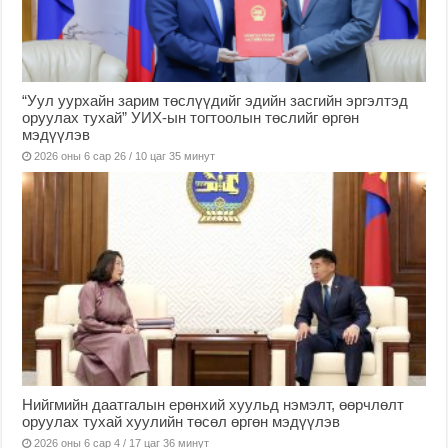
“Уул уурхайн зарим төслүүдийг эдийн засгийн эргэлтэд
оруулах тухай” УИХ-ын тогтоолын төслийг өргөн
мэдүүлэв
2026 оны 6 сар 26 / 10 цаг 35 минут
Нийгмийн даатгалын ерөнхий хуульд нэмэлт, өөрчлөлт
оруулах тухай хуулийн төсөл өргөн мэдүүлэв
2026 оны 6 сар 4 / 17 цаг 36 минут