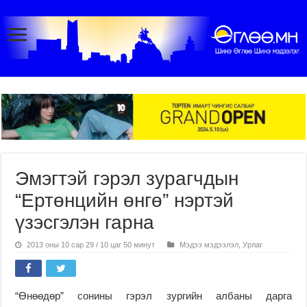
Эмэгтэй гэрэл зурагчдын
“Ертөнцийн өнгө” нэртэй
үзэсгэлэн гарна
2013 оны 10 сар 29 / 10 цаг 50 минут
Мэдээ мэдээлэл
,
Урлаг
“Өнөөдөр” сонины гэрэл зургийн албаны дарга