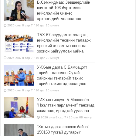
Б.Сэмжидмаа: Зөвшөөрлийн
шинжтэй 103 бүртгэлээс
нийслэлийн бизнес
эрхлэгчдийг чөлөөллөө
2026 оны 8 сар 7 / 10 цаг 25 минут
ТБХ 67 асуудал хэлэлцэж,
нийслэлийн төсвийн талаарх
ерөнхий хяналтын сонсгол
зохион байгуулсан байна
2026 оны 8 сар 7 / 10 цаг 20 минут
УИХ-ын дарга С.Бямбацогт
төрийг төлөөлөн Сутай
хайрхны тэнгэрийг тахих
төрийн тахилгад оролцлоо
2026 оны 8 сар 7 / 10 цаг 15 минут
УИХ-ын гишүүн Б.Мөнхсоёл
“Нээлттэй парламент” танхимд
ажиллаж, иргэдтэй уулзлаа
2026 оны 8 сар 7 / 10 цаг 08 минут
“Хотын дарга сонсож байна”
150150 тусгай дугаарыг