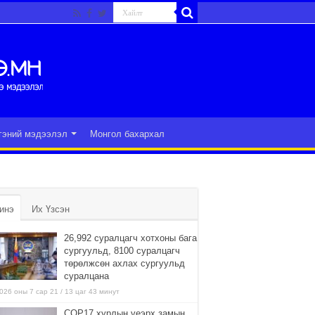
гэний мэдээлэл
Монгол бахархал
инэ
Их Үзсэн
26,992 суралцагч хотхоны бага
сургуульд, 8100 суралцагч
төрөлжсөн ахлах сургуульд
суралцана
026 оны 7 сар 21 / 13 цаг 43 минут
COP17 хурлын үеэрх замын