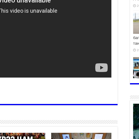
2
ба
та
2
хо
2
2