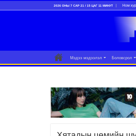
Ном ху
2026 ОНЫ 7 САР 21 / 15 ЦАГ 11 МИНУТ
Мэдээ мэдээлэл
Боловсрол
Хятадын цөмийн шу