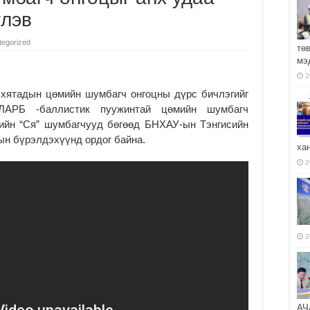
үлэв
tegorized
тө
мэ
2
 хятадын цөмийн шумбагч онгоцны дүрс бичлэгийг
ЛАРБ -баллистик пуужинтай цөмийн шумбагч
лийн “Ся” шумбагчууд бөгөөд БНХАУ-ын Тэнгисийн
ын бүрэлдэхүүнд ордог байна.
ха
2
2
АЧ