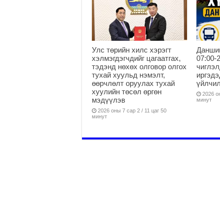
Улс төрийн хилс хэрэгт
Данши
хэлмэгдэгчдийг цагаатгах,
07:00-
тэдэнд нөхөх олговор олгох
чиглэл
тухай хуульд нэмэлт,
иргэдэ
өөрчлөлт оруулах тухай
үйлчи
хуулийн төсөл өргөн
2026 он
мэдүүлэв
минут
2026 оны 7 сар 2 / 11 цаг 50
минут