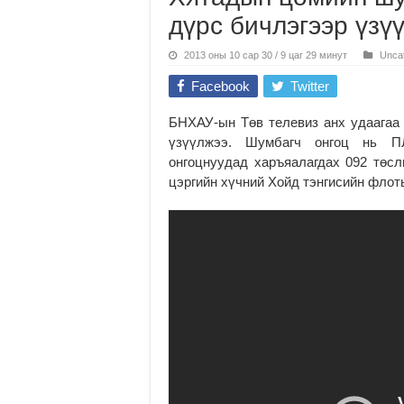
дүрс бичлэгээр үзү
2013 оны 10 сар 30 / 9 цаг 29 минут
Unca
Facebook
Twitter
БНХАУ-ын Төв телевиз анх удаагаа
үзүүлжээ. Шумбагч онгоц нь П
онгоцнуудад харъяалагдах 092 төс
цэргийн хүчний Хойд тэнгисийн флот