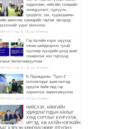
хөдөлгөөн, нийтийн тээврийн
зохицуулалт, сургууль,
цэцэрлэг, зах, худалдааны
вийн ажиллах хуваарийг гаргаж, иргэдэд
дээлэхийг үүрэг болголоо
026 оны 7 сар 21 / 11 цаг 59 минут
Гэр бүлийн хэрэг шүүхэд
хянан шийдвэрлэх тухай
хуулиар хүүхдийн дээд ашиг
сонирхлыг нэн тэргүүнд
нгахыг баталгаажууллаа
026 оны 7 сар 21 / 11 цаг 42 минут
Б.Пүрэвдагва: “Туул-1”
коллекторыг ашиглалтад
оруулж байж бид гэр
хорооллыг барилгажуулна
026 оны 7 сар 21 / 10 цаг 15 минут
НИЙСЛЭЛ, АЙМГИЙН
УДИРДЛАГУУДЫН АЖЛЫГ
ХҮНД СУРТЛЫГ БУУРУУЛЖ,
ИРГЭД, АЖ АХУЙН НЭГЖИЙН
ААГ ХЭРХЭН ХӨНГӨЛСНӨӨР ДҮГНЭНЭ