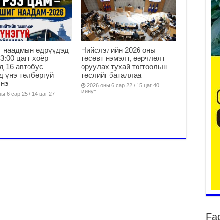
да
2
г наадмын өдрүүдэд
Нийслэлийн 2026 оны
Тө
23:00 цагт хоёр
төсөвт нэмэлт, өөрчлөлт
то
д 16 автобус
оруулах тухай тогтоолын
2
д үнэ төлбөргүй
төслийг баталлаа
лнэ
“Э
2026 оны 6 сар 22 / 15 цаг 40
минут
хө
ы 6 сар 25 / 14 цаг 27
2
“Ж
2
Б.
за
за
2
Б.
чи
бо
Fa
2