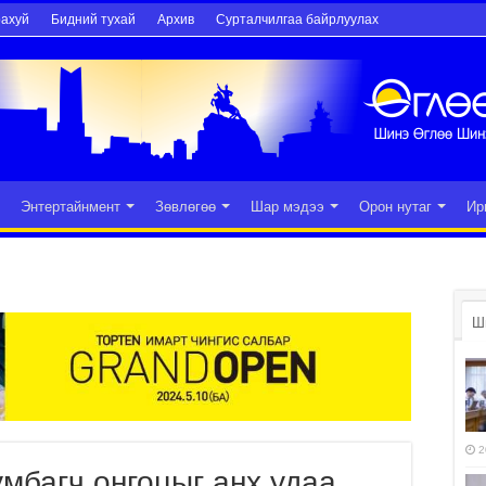
рахуй
Бидний тухай
Архив
Сурталчилгаа байрлуулах
Энтертайнмент
Зөвлөгөө
Шар мэдээ
Орон нутаг
Ир
Ш
2
мбагч онгоцыг анх удаа