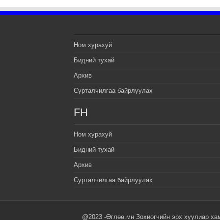
Ном хурахуй
Бидний тухай
Архив
Сурталчилгаа байрлуулах
FH
Ном хурахуй
Бидний тухай
Архив
Сурталчилгаа байрлуулах
@2023 -Өглөө.мн Зохиогчийн эрх хуулиар ха