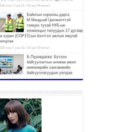
026 оны 7 сар 21 / 10 цаг 09 минут
Байнгын хорооны дарга
М.Мандхай Цөлжилттэй
тэмцэх тухай НҮБ-ын
конвенцын талуудын 17 дугаар
га хурал (СОР17)-ын бэлтгэл ажлын явцтай
нилцлаа
026 оны 7 сар 21 / 10 цаг 03 минут
Б.Пүрэвдагва: Бүтээн
байгуулалтын аливаа ажил
инженерийн хангамжийн
байгууллагуудын уялдаа
лбоогүйгээс саатах ёсгүй
026 оны 7 сар 20 / 17 цаг 21 минут
“Сэлбэ 20 минутын хот”
төслийн анхны 12 давхар
барилгын үндсэн карказ,
цутгалтын ажил дууслаа
026 оны 7 сар 20 / 17 цаг 17 минут
Мопед, скүүтер, тэдгээртэй
адилтгах үзүүлэлт бүхий