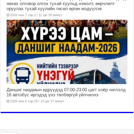
нөхөх олговор олгох тухай хуульд нэмэлт, өөрчлөлт
оруулах тухай хуулийн төсөл өргөн мэдүүлэв
2026 оны 7 сар 2 / 11 цаг 50 минут
Даншиг наадмын өдрүүдэд 07:00-23:00 цагт хоёр чиглэлд
16 автобус иргэдэд үнэ төлбөргүй үйлчилнэ
2026 оны 6 сар 25 / 14 цаг 27 минут