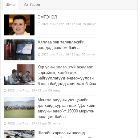
Шинэ
Их Үзсэн
ЭМГЭНЭЛ
2026 оны 7 сар 19 / 15 цаг 15 минут
Аяллаа зөв төлөвлөхийг
иргэдэд зөвлөж байна
2026 оны 7 сар 16 / 11 цаг 50 минут
Үер усны болзошгүй аюулаас
сэргийлж, холбогдох
байгууллагууд өндөржүүлсэн
бэлэн байдалд ажиллаж байна
2026 оны 7 сар 15 / 13 цаг 06 минут
Монгол адууны үнэ цэнийг
дэлхийд сурталчлах “Дэлхийн
адууны өдөр”-т 15000 морьтон
оролцож байна
2026 оны 7 сар 15 / 11 цаг 51 минут
Шагайн харвааны насанд