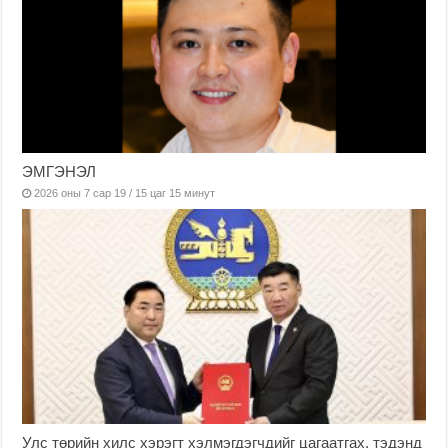
ЭМГЭНЭЛ
2026 оны 7 сар 19 / 15 цаг 15 минут
Улс төрийн хилс хэрэгт хэлмэгдэгчдийг цагаатгах, тэдэнд