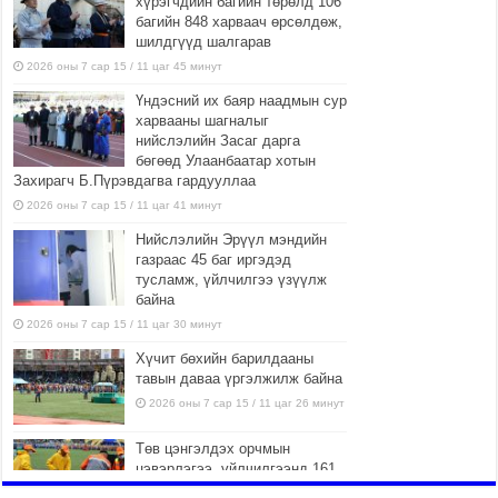
хүрэгчдийн багийн төрөлд 106
багийн 848 харваач өрсөлдөж,
шилдгүүд шалгарав
2026 оны 7 сар 15 / 11 цаг 45 минут
Үндэсний их баяр наадмын сур
харвааны шагналыг
нийслэлийн Засаг дарга
бөгөөд Улаанбаатар хотын
Захирагч Б.Пүрэвдагва гардууллаа
2026 оны 7 сар 15 / 11 цаг 41 минут
Нийслэлийн Эрүүл мэндийн
газраас 45 баг иргэдэд
тусламж, үйлчилгээ үзүүлж
байна
2026 оны 7 сар 15 / 11 цаг 30 минут
Хүчит бөхийн барилдааны
тавын даваа үргэлжилж байна
2026 оны 7 сар 15 / 11 цаг 26 минут
Төв цэнгэлдэх орчмын
цэвэрлэгээ, үйлчилгээнд 161
ажилтан, 27 техниктэй