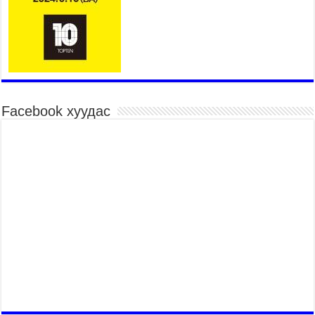
Үндэсний их баяр наадмын шагайн харваа
насанд хүрэгчдийн багийн харваагаар
үргэлжилж байна
2026 оны 7 сар 15 / 10 цаг 52 минут
Үндэсний их баяр наадмын хүчит бөхийн
барилдаан эхэллээ
2026 оны 7 сар 15 / 10 цаг 46 минут
Facebook хуудас
Үндэсний хувцасны өдрийг тохиолдуулан
“Дээлтэй монгол наадам” боллоо
2026 оны 7 сар 15 / 10 цаг 41 минут
МОНГОЛ УЛСЫН ЕРӨНХИЙ САЙД Н.УЧРАЛ
БАЯР НААДМЫН НЭЭЛТЭД ОРОЛЦОЖ,
НААДАМЧИН ОЛОНД МЭНДЧИЛГЭЭ
ДЭВШҮҮЛЭВ
2026 оны 7 сар 14 / 17 цаг 56 минут
МОНГОЛ УЛСЫН ЕРӨНХИЙ САЙД Н.УЧРАЛ
БҮГД НАЙРАМДАХ СОЛОНГОС УЛСЫН
ЕРӨНХИЙЛӨГЧ И ЖЭ МЁН-Д БАРААЛХАВ
2026 оны 7 сар 14 / 17 цаг 51 минут
ТӨРИЙН ДАЛБААНЫ ӨДӨРТ ЗОРИУЛСАН