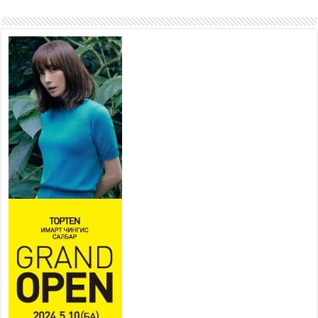
ажиллаж байна
2026 оны 7 сар 15 / 11 цаг 22 минут
Наадмын амралтын өдрүүдэд
нийслэлийн эрүүл мэндийн
байгууллагууд дараах
хуваарийн дагуу ажиллана
2026 оны 7 сар 15 / 11 цаг 18 минут
Үндэсний их баяр наадам
эхэллээ
2026 оны 7 сар 15 / 11 цаг 14 минут
Үер усны аюулаас сэргийлж, нийслэлийн Онцгой
байдлын газрын 162 алба хаагч үүрэг гүйцэтгэж
байна
2026 оны 7 сар 15 / 11 цаг 07 минут
Үндэсний их сурын харваанд 850 харваач цэц
мэргэнээ сорьж байна
2026 оны 7 сар 15 / 11 цаг 03 минут
Төв цэнгэлдэхийн эргэн тойронд
2026 оны 7 сар 15 / 10 цаг 58 минут