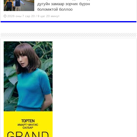
дугуйн замаар зорчих бүрэн
боломжтой боллоо
2026 оны 7 сар 20 / 9 цаг 20 минут
Хан-Уул дүүрэг, Чингисийн
өргөн чөлөөний ус зайлуулах
шугам хоолойн ажил 80
хувьтай үргэлжилж байна
2026 оны 7 сар 20 / 9 цаг 14 минут
Усархаг аадар бороо орж
байгаа тул аюулгүй байдлаа
хангаж, үер усны аюулаас
сэрэмжлэхийг нийслэлийн
Онцгой байдлын газраас анхааруулж байна
2026 оны 7 сар 20 / 9 цаг 09 минут
311 алба хаагч, 119 техник хэрэгсэлтэй ажиллаж
үер усны аюул, болзошгүй эрсдэлээс сэргийлж
байна
2026 оны 7 сар 20 / 9 цаг 05 минут
Аяллаа зөв төлөвлөхийг иргэдэд зөвлөж байна
2026 оны 7 сар 16 / 11 цаг 50 минут