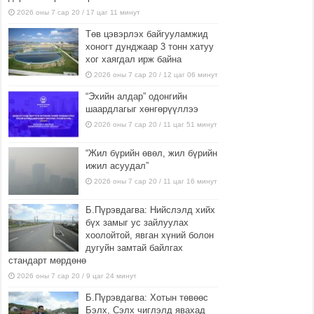
2026 оны 7 сар 20 / 17 цаг 11 минут
Төв цэвэрлэх байгууламжид
хоногт дунджаар 3 тонн хатуу
хог хаягдал ирж байна
2026 оны 7 сар 20 / 12 цаг 06 минут
“Эхийн алдар” одонгийн
шаардлагыг хөнгөрүүллээ
2026 оны 7 сар 20 / 11 цаг 51 минут
“Жил бүрийн өвөл, жил бүрийн
ижил асуудал”
2026 оны 7 сар 20 / 11 цаг 16 минут
Б.Пүрэвдагва: Нийслэлд хийх
бүх замыг ус зайлуулах
хоолойтой, явган хүний болон
дугуйн замтай байлгах
стандарт мөрдөнө
2026 оны 7 сар 20 / 9 цаг 24 минут
Б.Пүрэвдагва: Хотын төвөөс
Бэлх, Сэлх чиглэлд явахад