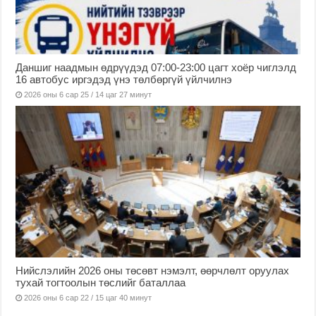
Даншиг наадмын өдрүүдэд 07:00-23:00 цагт хоёр чиглэлд
16 автобус иргэдэд үнэ төлбөргүй үйлчилнэ
2026 оны 6 сар 25 / 14 цаг 27 минут
Нийслэлийн 2026 оны төсөвт нэмэлт, өөрчлөлт оруулах
тухай тогтоолын төслийг баталлаа
2026 оны 6 сар 22 / 15 цаг 40 минут