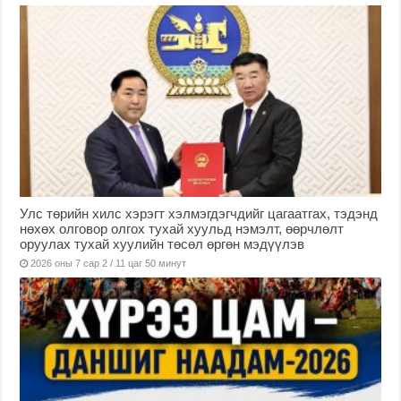
Улс төрийн хилс хэрэгт хэлмэгдэгчдийг цагаатгах, тэдэнд
нөхөх олговор олгох тухай хуульд нэмэлт, өөрчлөлт
оруулах тухай хуулийн төсөл өргөн мэдүүлэв
2026 оны 7 сар 2 / 11 цаг 50 минут