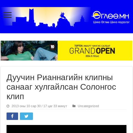
Дуучин Рианнагийн клипны
санааг хулгайлсан Солонгос
клип
2013 оны 10 сар 30 / 17 цаг 33 минут
Uncategorized