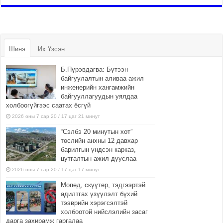
Шинэ
Их Үзсэн
Б.Пүрэвдагва: Бүтээн
байгуулалтын аливаа ажил
инженерийн хангамжийн
байгууллагуудын уялдаа
холбоогүйгээс саатах ёсгүй
2026 оны 7 сар 20 / 17 цаг 21 минут
“Сэлбэ 20 минутын хот”
төслийн анхны 12 давхар
барилгын үндсэн карказ,
цутгалтын ажил дууслаа
2026 оны 7 сар 20 / 17 цаг 17 минут
Мопед, скүүтер, тэдгээртэй
адилтгах үзүүлэлт бүхий
тээврийн хэрэгсэлтэй
холбоотой нийслэлийн засаг
дарга захирамж гаргалаа