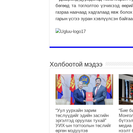
бөгөөд та тоглолтоо үзчихээд өөри
газраа наачаад хадгалаад явж болох
гарын үсгээ зуран хэвлүүлсэн байгаа 
Холбоотой мэдээ
“Уул уурхайн зарим
“Бие б
төслүүдийг эдийн засгийн
Монгол
эргэлтэд оруулах тухай”
бүтээл
УИХ-ын тогтоолын төслийг
медиа 
өргөн мэдүүлэв
нээлт 