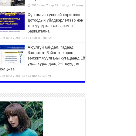
2026 оны 7 сар 22 / 14 цаг 15 минут
Хүн амын хүнсний хэрэгцээг
дотоодын үйлдвэрлэлээр нэн
тэргүүнд хангах зарчмыг
баримтална
026 оны 7 сар 22 / 14 цаг 07 минут
Аюулгүй байдал, гадаад
бодлогын байнгын хороо
ээлжит чуулганы хугацаанд 18
удаа хуралдаж, 36 асуудал
лэлцжээ
026 оны 7 сар 22 / 11 цаг 43 минут
“4 улирлын турш үйл
ажиллагаа явуулах
боломжтой-Хүүхэд хөгжүүлэх
төв” байгуулах төсөлд төр,
вийн хэвшлийн түншлэлийн хүрээнд хамтран
иллахыг урьж байна
026 оны 7 сар 22 / 9 цаг 28 минут
Б.Пүрэвдагва: “Урт цагаан”-ыг
залуучууд чөлөөт цагаа