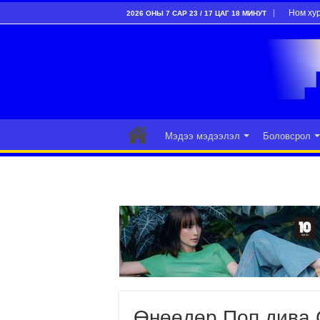
Ном ху
2026 ОНЫ 7 САР 23 / 17 ЦАГ 18 МИНУТ
Мэдээ мэдээлэл
Боловсрол
Өнөөдөр Поп дива 