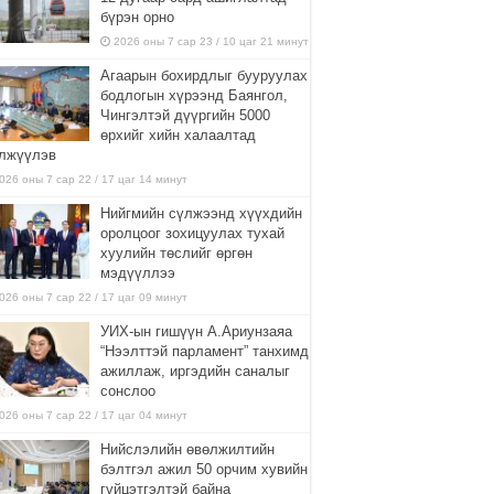
бүрэн орно
2026 оны 7 сар 23 / 10 цаг 21 минут
Агаарын бохирдлыг бууруулах
бодлогын хүрээнд Баянгол,
Чингэлтэй дүүргийн 5000
өрхийг хийн халаалтад
лжүүлэв
026 оны 7 сар 22 / 17 цаг 14 минут
Нийгмийн сүлжээнд хүүхдийн
оролцоог зохицуулах тухай
хуулийн төслийг өргөн
мэдүүллээ
026 оны 7 сар 22 / 17 цаг 09 минут
УИХ-ын гишүүн А.Ариунзаяа
“Нээлттэй парламент” танхимд
ажиллаж, иргэдийн саналыг
сонслоо
026 оны 7 сар 22 / 17 цаг 04 минут
Нийслэлийн өвөлжилтийн
бэлтгэл ажил 50 орчим хувийн
гүйцэтгэлтэй байна