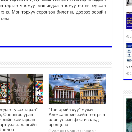
йн гэртээ ч юмуу, машиндаа ч юмуу ер нь хүссэн
 гэнэ. Мөн тэрхүү соронзон билет нь дээрээ өөрийн
гэнэ.
2
хэ
2
ху
иедээ тусах гэрэл”
“Тэнгэрийн хүү” жүжиг
аж
, Солонгос уран
Александринскийн театрын
2
чдийн хамтарсан
олон улсын фестивальд
арт үзэсгэлэнгийн
оролцоно
боллоо
2026 оны 5 сар 27 / 15 цаг 49