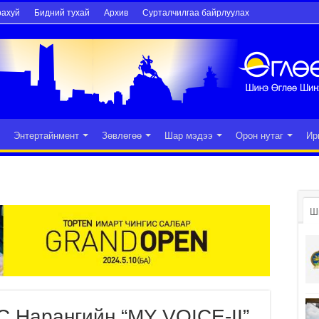
рахуй
Бидний тухай
Архив
Сурталчилгаа байрлуулах
Энтертайнмент
Зөвлөгөө
Шар мэдээ
Орон нутаг
Ир
Ш
С.Нарангийн “MY VOICE-II”