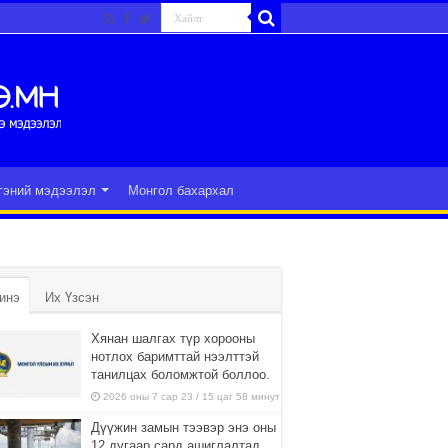
гэний мэдээлэл
Монгол бахархал
инэ
Их Үзсэн
Хянан шалгах түр хорооны
нотлох баримттай нээлттэй
танилцах боломжтой боллоо.
2026 оны 7 сар 23 / 15 цаг 58 минут
Дүүжин замын тээвэр энэ оны
12 дугаар сард ашиглалтад