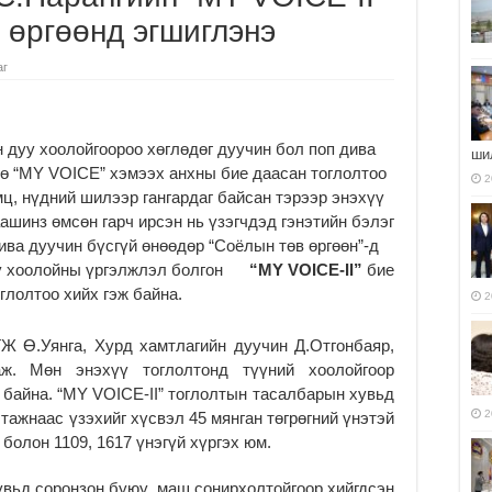
 өргөөнд эгшиглэнэ
аг
 дуу хоолойгоороо хөглөдөг дуучин бол поп дива
ши
ө “MY VOICE” хэмээх анхны бие даасан тоглолтоо
2
мц, нүдний шилээр гангардаг байсан тэрээр энэхүү
ашинз өмсөн гарч ирсэн нь үзэгчдэд гэнэтийн бэлэг
ива дуучин бүсгүй өнөөдөр “Соёлын төв өргөөн”-д
дуу хоолойны үргэлжлэл болгон
“MY VOICE-II”
бие
глолтоо хийх гэж байна.
2
Ө.Уянга, Хурд хамтлагийн дуучин Д.Отгонбаяр,
ж. Мөн энэхүү тоглолтонд түүний хоолойгоор
 байна. “MY VOICE-II” тоглолтын тасалбарын хувьд
2
этажнаас үзэхийг хүсвэл 45 мянган төгрөгний үнэтэй
болон 1109, 1617 үнэгүй хүргэх юм.
увьд соронзон буюу маш сонирхолтойгоор хийгдсэн