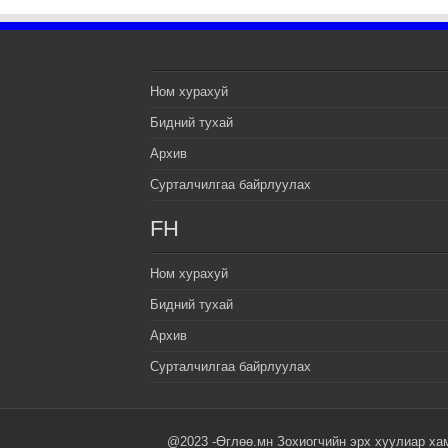
Ном хурахуй
Бидний тухай
Архив
Сурталчилгаа байрлуулах
FH
Ном хурахуй
Бидний тухай
Архив
Сурталчилгаа байрлуулах
@2023 -Өглөө.мн Зохиогчийн эрх хуулиар ха