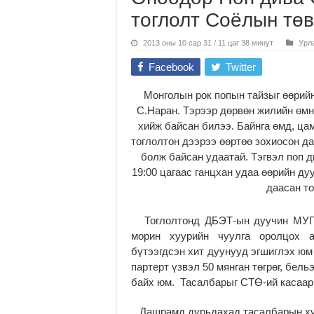
тоглолт Соёлын төв
2013 оны 10 сар 31 / 11 цаг 38 минут
Урл
Facebook
Twitter
Монголын рок попын тайзыг өөрийн
С.Наран. Тэрээр дөрвөн жилийн өмн
хийж байсан билээ. Байнга өмд, ца
тоглолтон дээрээ өөртөө зохиосон да
болж байсан удаатай. Тэгвэл поп д
19:00 цагаас ганцхан удаа өөрийн 
даасан то
Тоглолтонд ДБЭТ-ын дуучин МУГЖ 
морин хуурийн чуулга оролцох а
бүтээгдсэн хит дуунууд эгшиглэх юм
партерт үзвэл 50 мянган төгрөг, бель
байх юм. Тасалбарыг СТӨ-ий касаар 
Дашрамд дурьдахад
тасалбарын х